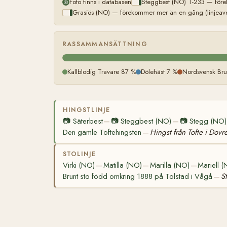
Foto finns i databasen
Steggbest (NO) T-233 — före
Grasiös (NO) — förekommer mer än en gång (linjeave
RASSAMMANSÄTTNING
Kallblodig Travare 87 %
Dölehäst 7 %
Nordsvensk Bru
HINGSTLINJE
📷
Säterbest
📷
Steggbest (NO)
📷
Stegg (NO)
—
—
Den gamle Toftehingsten
Hingst från Tofte i Dovr
—
STOLINJE
Virki (NO)
Matilla (NO)
Marilla (NO)
Mariell 
—
—
—
Brunt sto född omkring 1888 på Tolstad i Vågå
S
—