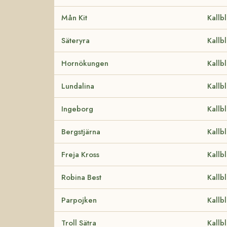
Mån Kit
Kallb
Säteryra
Kallb
Hornökungen
Kallb
Lundalina
Kallb
Ingeborg
Kallb
Bergstjärna
Kallb
Freja Kross
Kallb
Robina Best
Kallb
Parpojken
Kallb
Troll Sätra
Kallb