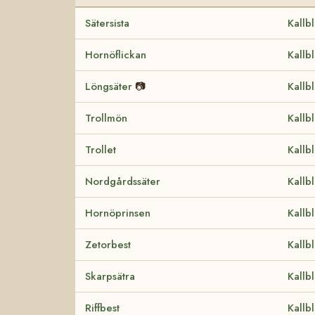
Sätersista
Kallb
Hornöflickan
Kallb
Löngsäter
📷
Kallb
Trollmön
Kallb
Trollet
Kallb
Nordgårdssäter
Kallb
Hornöprinsen
Kallb
Zetorbest
Kallb
Skarpsätra
Kallb
Riffbest
Kallb