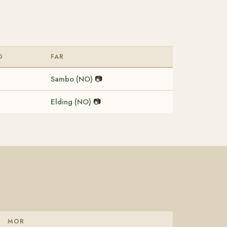
D
FAR
Sambo (NO)
📷
Elding (NO)
📷
MOR