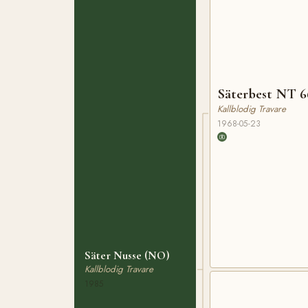
Säterbest NT 6
Kallblodig Travare
1968-05-23
Säter Nusse (NO)
Kallblodig Travare
1985