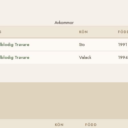
Avkommor
S
KÖN
FÖD
lblodig Travare
Sto
1991
lblodig Travare
Valack
1994
KÖN
FÖDD