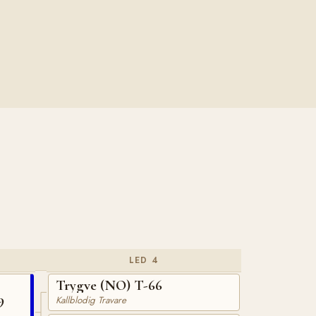
LED 4
Trygve (NO) T-66
9
Kallblodig Travare