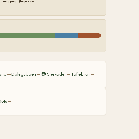
en gång (linjeavel)
and
Dölegubben
📷
Sterkoder
Toftebrun
—
—
—
—
Rota
—