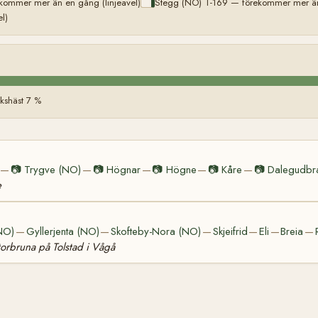
kommer mer än en gång (linjeavel)
Stegg (NO) T-169 — förekommer mer än 
l)
kshäst 7 %
📷
Trygve (NO)
📷
Högnar
📷
Högne
📷
Kåre
📷
Dalegudbr
—
—
—
—
—
e
(NO)
Gyllerjenta (NO)
Skofteby-Nora (NO)
Skjeifrid
Eli
Breia
—
—
—
—
—
—
torbruna på Tolstad i Vågå