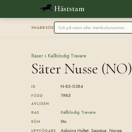
Häststam
SNABBSÖK
Raser
›
Kallblodig Travare
Säter Nusse (NO
N-85-0384
ID
1985
FÖDD
AVLIDEN
Kallblodig Travare
RAS
Sto
KÖN
Asbjörg Holtet, Sagstua, Norge
UPPFÖDARE