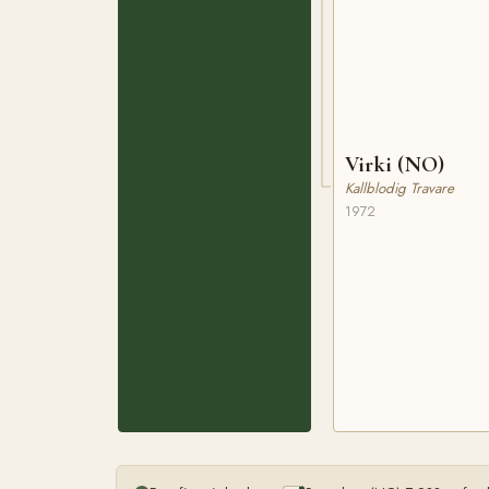
Virki (NO)
Kallblodig Travare
1972