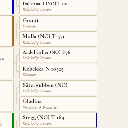
Dalterna II (NO) T-201
Kallblodig Travare
Granit
Dölehäst
Molla (NO) T-371
Kallblodig Travare
Andöl Gyller (NO) T-76
70
Kallblodig Travare
Rebekka N 10525
Dölehäst
Sätergubben (NO)
Kallblodig Travare
Gladina
Nordsvensk Brukshäst
Stegg (NO) T-169
3
Kallblodig Travare