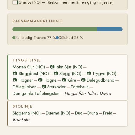
Grasiös (NO) — förekommer mer än en gång (linjeavel)
RASSAMMANSÄTTNING
Kallblodig Travare 77 %
Dölehäst 23 %
HINGSTLINJE
Morten Sjur (NO)
📷
Jahn Sjur (NO)
—
—
📷
Steggbest (NO)
📷
Stegg (NO)
📷
Trygve (NO)
—
—
—
📷
Högnar
📷
Högne
📷
Kåre
📷
Dalegudbrand
—
—
—
—
Dölegubben
📷
Sterkoder
Toftebrun
—
—
—
Den gamle Toftehingsten
Hingst från Tofte i Dovre
—
STOLINJE
Siggerna (NO)
Duerna (NO)
Dua
Bruna
Freia
—
—
—
—
—
Brunt sto