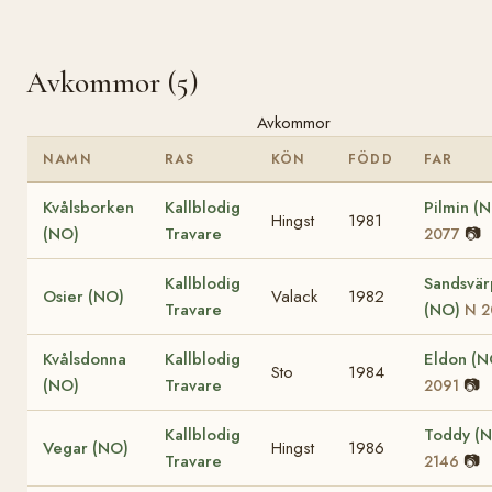
Avkommor (5)
Avkommor
NAMN
RAS
KÖN
FÖDD
FAR
Kvålsborken
Kallblodig
Pilmin (
Hingst
1981
(NO)
Travare
📷
2077
Kallblodig
Sandsvär
Osier (NO)
Valack
1982
Travare
(NO)
N 2
Kvålsdonna
Kallblodig
Eldon (
Sto
1984
(NO)
Travare
📷
2091
Kallblodig
Toddy (
Vegar (NO)
Hingst
1986
Travare
📷
2146