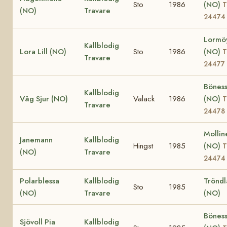
Sto
1986
(NO)
T
(NO)
Travare
24474
Lormö
Kallblodig
Lora Lill (NO)
Sto
1986
(NO)
T
Travare
24477
Bönes
Kallblodig
Våg Sjur (NO)
Valack
1986
(NO)
T
Travare
24478
Mollin
Janemann
Kallblodig
Hingst
1985
(NO)
T
(NO)
Travare
24474
Polarblessa
Kallblodig
Tröndl
Sto
1985
(NO)
Travare
(NO)
Bönes
Sjövoll Pia
Kallblodig