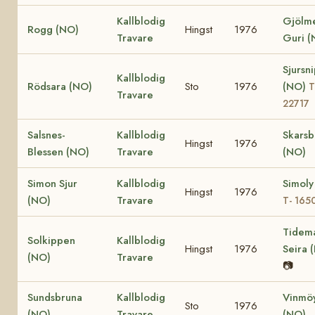
Kallblodig
Gjölm
Rogg (NO)
Hingst
1976
Travare
Guri (
Sjursn
Kallblodig
Rödsara (NO)
Sto
1976
(NO)
T
Travare
22717
Salsnes-
Kallblodig
Skarsb
Hingst
1976
Blessen (NO)
Travare
(NO)
Simon Sjur
Kallblodig
Simoly
Hingst
1976
(NO)
Travare
T- 165
Tidem
Solkippen
Kallblodig
Hingst
1976
Seira 
(NO)
Travare
📷
Sundsbruna
Kallblodig
Vinmö
Sto
1976
(NO)
Travare
(NO)