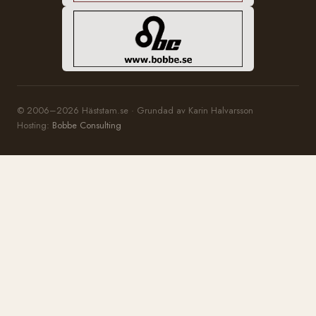
© 2006–2026 Häststam.se · Grundad av Karin Halvarsson
Hosting:
Bobbe Consulting