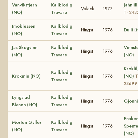
Vanvikstjern
Kallblodig
Jahnlil
Valack
1977
(NO)
Travare
T- 243
Imoblessen
Kallblodig
Hingst
1976
Dulli 
(NO)
Travare
Jas Skogvinn
Kallblodig
Vinnst
Hingst
1976
(NO)
Travare
(NO)
Kroklil
Kallblodig
Krokmin (NO)
Hingst
1976
(NO)
T
Travare
23699
Lyngstad
Kallblodig
Hingst
1976
Gjönni
Blesen (NO)
Travare
Fröke
Morten Gyller
Kallblodig
Hingst
1976
Spente
(NO)
Travare
(NO)