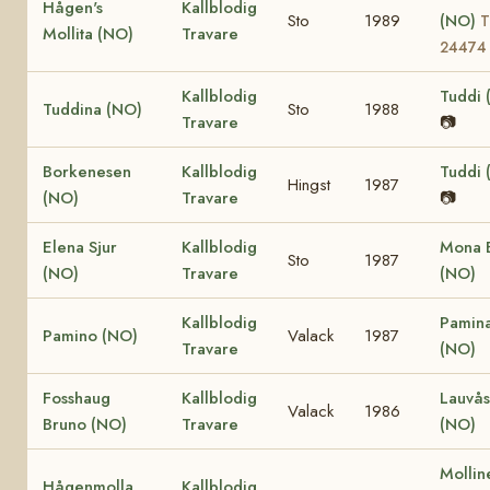
Hågen's
Kallblodig
Sto
1989
(NO)
T
Mollita (NO)
Travare
24474
Kallblodig
Tuddi 
Tuddina (NO)
Sto
1988
Travare
📷
Borkenesen
Kallblodig
Tuddi 
Hingst
1987
(NO)
Travare
📷
Elena Sjur
Kallblodig
Mona 
Sto
1987
(NO)
Travare
(NO)
Kallblodig
Pamin
Pamino (NO)
Valack
1987
Travare
(NO)
Fosshaug
Kallblodig
Lauvås
Valack
1986
Bruno (NO)
Travare
(NO)
Mollin
Hågenmolla
Kallblodig