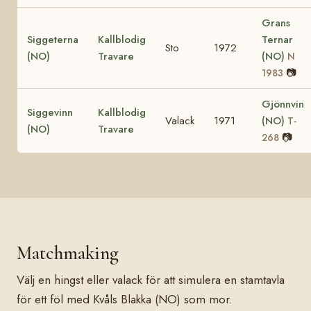
Grans
Siggeterna
Kallblodig
Ternar
Sto
1972
(NO)
Travare
(NO)
N
📷
1983
Gjönnvin
Siggevinn
Kallblodig
Valack
1971
(NO)
T-
(NO)
Travare
📷
268
Matchmaking
Välj en hingst eller valack för att simulera en stamtavla
för ett föl med Kvåls Blakka (NO) som mor.