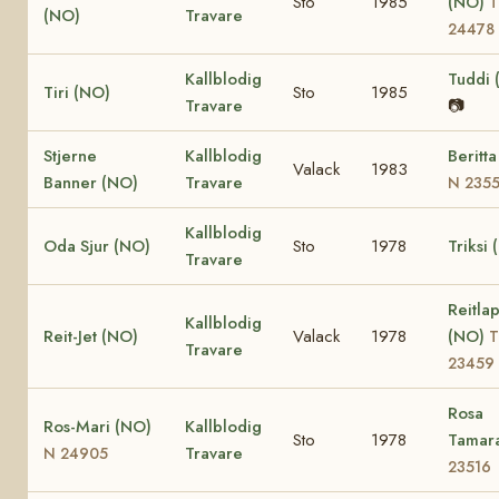
Sto
1985
(NO)
T
(NO)
Travare
24478
Kallblodig
Tuddi 
Tiri (NO)
Sto
1985
Travare
📷
Stjerne
Kallblodig
Beritt
Valack
1983
Banner (NO)
Travare
N 235
Kallblodig
Oda Sjur (NO)
Sto
1978
Triksi
Travare
Reitla
Kallblodig
Reit-Jet (NO)
Valack
1978
(NO)
T
Travare
23459
Rosa
Ros-Mari (NO)
Kallblodig
Sto
1978
Tamar
Travare
N 24905
23516