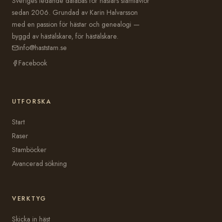
Sveriges ledande databas för hästars stamtavlor
sedan 2006. Grundad av Karin Halvarsson
med en passion för hästar och genealogi —
byggd av hästälskare, för hästälskare.
info@haststam.se
Facebook
UTFORSKA
Start
Raser
Stamböcker
Avancerad sökning
VERKTYG
Skicka in häst