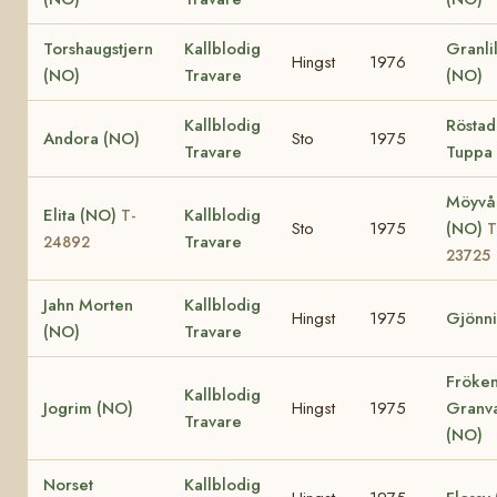
Torshaugstjern
Kallblodig
Granlil
Hingst
1976
(NO)
Travare
(NO)
Kallblodig
Röstad
Andora (NO)
Sto
1975
Travare
Tuppa
Möyvå
Elita (NO)
Kallblodig
T-
Sto
1975
(NO)
T
Travare
24892
23725
Jahn Morten
Kallblodig
Hingst
1975
Gjönni
(NO)
Travare
Fröke
Kallblodig
Jogrim (NO)
Hingst
1975
Granv
Travare
(NO)
Norset
Kallblodig