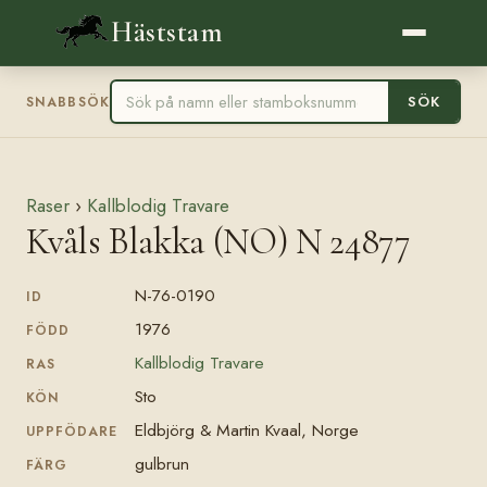
Häststam
SÖK
SNABBSÖK
Raser
›
Kallblodig Travare
Kvåls Blakka (NO) N 24877
N-76-0190
ID
1976
FÖDD
Kallblodig Travare
RAS
Sto
KÖN
Eldbjörg & Martin Kvaal, Norge
UPPFÖDARE
gulbrun
FÄRG