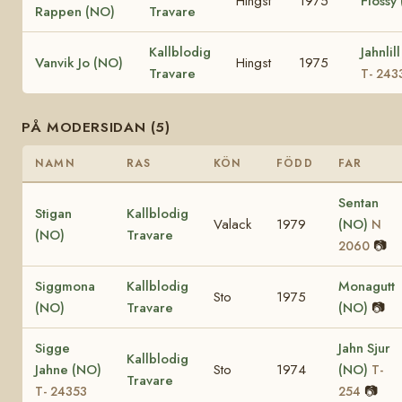
Hingst
1975
Flossy
Rappen (NO)
Travare
Kallblodig
Jahnlil
Vanvik Jo (NO)
Hingst
1975
Travare
T- 243
PÅ MODERSIDAN (5)
NAMN
RAS
KÖN
FÖDD
FAR
Sentan
Stigan
Kallblodig
Valack
1979
(NO)
N
(NO)
Travare
📷
2060
Siggmona
Kallblodig
Monagutt
Sto
1975
(NO)
Travare
(NO)
📷
Sigge
Jahn Sjur
Kallblodig
Jahne (NO)
Sto
1974
(NO)
T-
Travare
📷
T- 24353
254