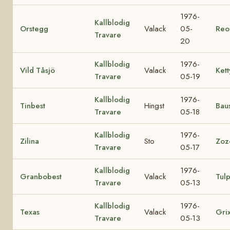
1976-
Kallblodig
Orstegg
Valack
05-
Reo
Travare
20
Kallblodig
1976-
Vild Tåsjö
Valack
Kett
Travare
05-19
Kallblodig
1976-
Tinbest
Hingst
Baus
Travare
05-18
Kallblodig
1976-
Zilina
Sto
Zoz
Travare
05-17
Kallblodig
1976-
Granbobest
Valack
Tul
Travare
05-13
Kallblodig
1976-
Texas
Valack
Gri
Travare
05-13