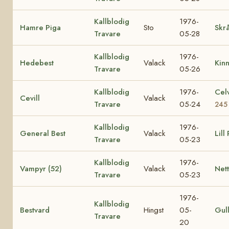
Kallblodig
1976-
Hamre Piga
Sto
Skrå
Travare
05-28
Kallblodig
1976-
Hedebest
Valack
Kin
Travare
05-26
Kallblodig
1976-
Cel
Cevill
Valack
Travare
05-24
245
Kallblodig
1976-
General Best
Valack
Lill
Travare
05-23
Kallblodig
1976-
Vampyr (52)
Valack
Nett
Travare
05-23
1976-
Kallblodig
Bestvard
Hingst
05-
Gul
Travare
20