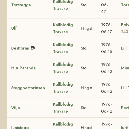
Kallblodig
Torstegga
Sto
06-
Tor
Travare
20
Kallblodig
1976-
Bol
Ulf
Hingst
Travare
06-17
243
Kallblodig
1976-
Besttormi
📷
Sto
Lill
Travare
06-15
Kallblodig
1976-
H.A.Paranda
Sto
Min
Travare
06-12
Kallblodig
1976-
Steggbestprinsen
Hingst
Lill
Travare
06-12
Kallblodig
1976-
Vilja
Sto
Pavi
Travare
06-12
Kallblodig
1976-
Junistegg
Hingst
Juri