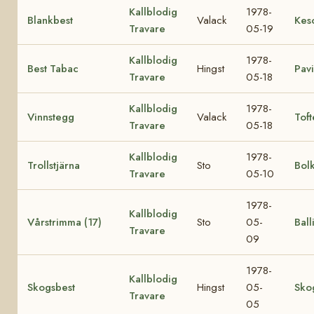
Kallblodig
1978-
Blankbest
Valack
Kes
Travare
05-19
Kallblodig
1978-
Best Tabac
Hingst
Pav
Travare
05-18
Kallblodig
1978-
Vinnstegg
Valack
Toft
Travare
05-18
Kallblodig
1978-
Trollstjärna
Sto
Bol
Travare
05-10
1978-
Kallblodig
Vårstrimma (17)
Sto
05-
Ball
Travare
09
1978-
Kallblodig
Skogsbest
Hingst
05-
Sko
Travare
05