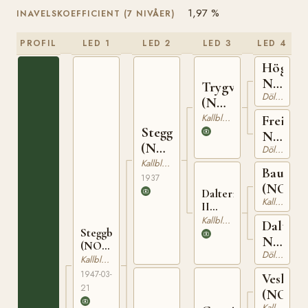
1,97 %
INAVELSKOEFFICIENT (7 NIVÅER)
PROFIL
LED 1
LED 2
LED 3
LED 4
Högnar
N
Trygve
Dölehäst
1208
(NO)
T-66
Kallblodig Travare
Freia
Stegg
N
(NO)
Dölehäst
5446
T-169
Kallblodig Travare
Baus
1937
(NO)
Dalterna
Kallblodig Travare
II
(NO)
Kallblodig Travare
Daltern
Steggbest
T-201
N
(NO)
Dölehäst
5645
T-233
Kallblodig Travare
1947-03-
Veslegu
21
(NO)
Kallblodig Travare