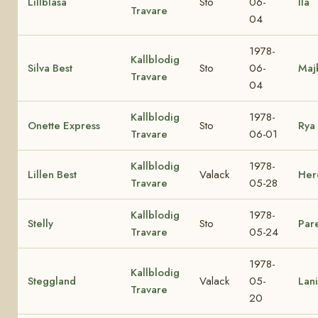
Lillbläsa
Sto
06-
Ila
Travare
04
1978-
Kallblodig
Silva Best
Sto
06-
Maj
Travare
04
Kallblodig
1978-
Onette Express
Sto
Rya
Travare
06-01
Kallblodig
1978-
Lillen Best
Valack
Herd
Travare
05-28
Kallblodig
1978-
Stelly
Sto
Pare
Travare
05-24
1978-
Kallblodig
Steggland
Valack
05-
Lani
Travare
20