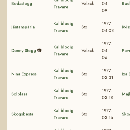
Bodastegg
Valack
04-
Bod
Travare
09
Kallblodig
1977-
Jäntanspärla
Sto
Kvis
Travare
04-08
1977-
Kallblodig
Donny Stegg
📷
Valack
04-
Pave
Travare
06
Kallblodig
1977-
Nina Express
Sto
Ixa 
Travare
03-31
Kallblodig
1977-
Solbläsa
Sto
Maj
Travare
03-18
Kallblodig
1977-
Skogsbesta
Sto
Sko
Travare
03-16