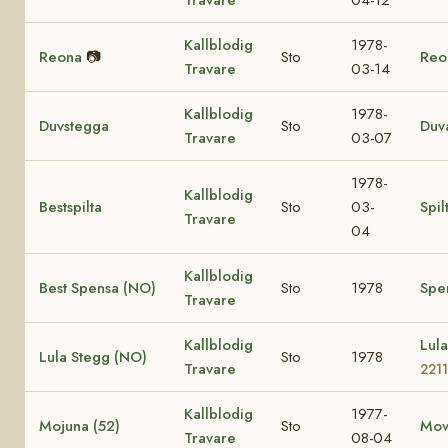
Kallblodig
1978-
Reona
📷
Sto
Reo
Travare
03-14
Kallblodig
1978-
Duvstegga
Sto
Duv
Travare
03-07
1978-
Kallblodig
Bestspilta
Sto
03-
Spil
Travare
04
Kallblodig
Best Spensa (NO)
Sto
1978
Spe
Travare
Kallblodig
Lul
Lula Stegg (NO)
Sto
1978
Travare
2211
Kallblodig
1977-
Mojuna (52)
Sto
Mov
Travare
08-04