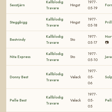
Kallblodig
1977-
Sexstjärn
Hingst
For
Travare
05-19
Kallblodig
1977-
Steggbigg
Hingst
Pril
Travare
05-18
Kallblodig
1977-
Nor
Bestvindy
Sto
Travare
05-17
📷
Kallblodig
1977-
Nita Express
Sto
Java
Travare
05-10
1977-
Kallblodig
Donny Best
Valack
05-
Sol
Travare
06
1977-
Kallblodig
Pelle Best
Valack
05-
Pell
Travare
05