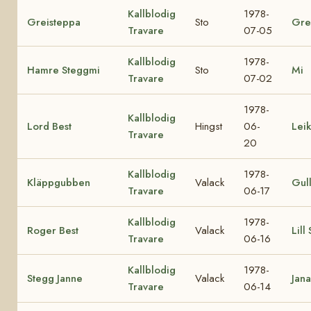
Kallblodig
1978-
Greisteppa
Sto
Gre
Travare
07-05
Kallblodig
1978-
Hamre Steggmi
Sto
Mi
Travare
07-02
1978-
Kallblodig
Lord Best
Hingst
06-
Lei
Travare
20
Kallblodig
1978-
Kläppgubben
Valack
Gul
Travare
06-17
Kallblodig
1978-
Roger Best
Valack
Lill
Travare
06-16
Kallblodig
1978-
Stegg Janne
Valack
Jana
Travare
06-14