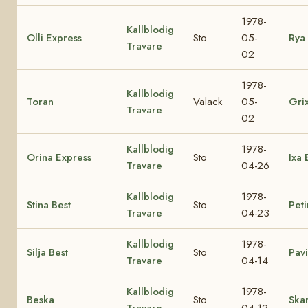
1978-
Kallblodig
Olli Express
Sto
05-
Rya 
Travare
02
1978-
Kallblodig
Toran
Valack
05-
Gri
Travare
02
Kallblodig
1978-
Orina Express
Sto
Ixa 
Travare
04-26
Kallblodig
1978-
Stina Best
Sto
Peti
Travare
04-23
Kallblodig
1978-
Silja Best
Sto
Pavi
Travare
04-14
Kallblodig
1978-
Beska
Sto
Ska
Travare
04-12