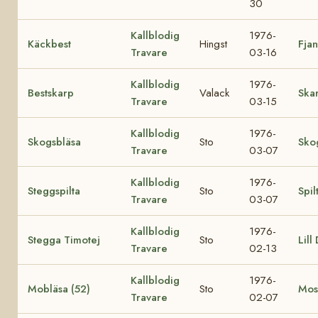
30
Kallblodig
1976-
Käckbest
Hingst
Fjan
Travare
03-16
Kallblodig
1976-
Bestskarp
Valack
Ska
Travare
03-15
Kallblodig
1976-
Skogsbläsa
Sto
Sko
Travare
03-07
Kallblodig
1976-
Steggspilta
Sto
Spil
Travare
03-07
Kallblodig
1976-
Stegga Timotej
Sto
Lill
Travare
02-13
Kallblodig
1976-
Mobläsa (52)
Sto
Most
Travare
02-07