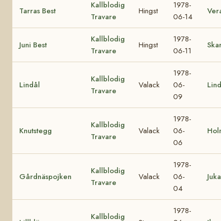
Kallblodig
1978-
Tarras Best
Hingst
Ver
Travare
06-14
Kallblodig
1978-
Juni Best
Hingst
Skar
Travare
06-11
1978-
Kallblodig
Lindål
Valack
06-
Lin
Travare
09
1978-
Kallblodig
Knutstegg
Valack
06-
Hol
Travare
06
1978-
Kallblodig
Gårdnäspojken
Valack
06-
Juka
Travare
04
1978-
Kallblodig