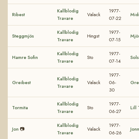
Kallblodig
1977-
Ribest
Valack
Mid
Travare
07-22
Kallblodig
1977-
Steggmjös
Hingst
Mjö
Travare
07-15
Kallblodig
1977-
Hamre Sofin
Sto
Sol
Travare
07-14
1977-
Kallblodig
Greibest
Valack
06-
Gre
Travare
30
Kallblodig
1977-
Tormita
Sto
Lill
Travare
06-27
Kallblodig
1977-
Jon
📷
Valack
Jon
Travare
06-26