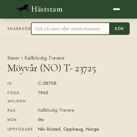
Häststam
SÖK
SNABBSÖK
Raser
›
Kallblodig Travare
Möyvår (NO) T- 23725
C-28708
ID
1965
FÖDD
AVLIDEN
Kallblodig Travare
RAS
Sto
KÖN
Nils Röstad, Opphaug, Norge
UPPFÖDARE