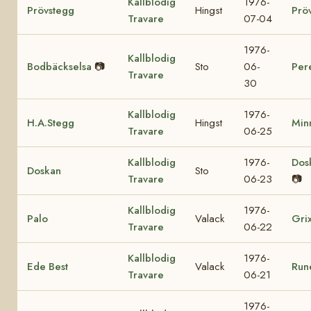
Kallblodig
1976-
Prövstegg
Hingst
Prö
Travare
07-04
1976-
Kallblodig
Bodbäckselsa
📷
Sto
06-
Per
Travare
30
Kallblodig
1976-
H.A.Stegg
Hingst
Min
Travare
06-25
Kallblodig
1976-
Dos
Doskan
Sto
Travare
06-23
📷
Kallblodig
1976-
Palo
Valack
Gri
Travare
06-22
Kallblodig
1976-
Ede Best
Valack
Run
Travare
06-21
1976-