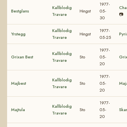
1977-
Kallblodig
Cha
Bestglans
Hingst
05-
Travare
📷
30
Kallblodig
1977-
Yrstegg
Hingst
Pyri
Travare
05-25
1977-
Kallblodig
Grixan Best
Sto
05-
Gri
Travare
20
1977-
Kallblodig
Majbest
Sto
05-
Maj
Travare
20
1977-
Kallblodig
Majtula
Sto
05-
Skar
Travare
20