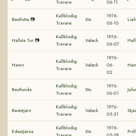
Travare
06-11
Kallblodig
1976-
Bestlotta
📷
Sto
Liel
Travare
06-10
Kallblodig
1976-
Hallsta Tor
📷
Valack
Hall
Travare
06-07
1976-
Kallblodig
Hamir
Valack
06-
Ham
Travare
02
Kallblodig
1976-
Bestlunda
Sto
Julu
Travare
06-01
Kallblodig
1976-
Beststjärn
Valack
Stjä
Travare
05-31
Kallblodig
1976-
Edestjärna
Sto
Pril
Travare
05-28