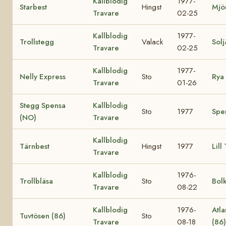
Kallblodig
1977-
Starbest
Hingst
Mjös
Travare
02-25
Kallblodig
1977-
Trollstegg
Valack
Solj
Travare
02-25
Kallblodig
1977-
Nelly Express
Sto
Rya 
Travare
01-26
Stegg Spensa
Kallblodig
Sto
1977
Spe
(NO)
Travare
Kallblodig
Tärnbest
Hingst
1977
Lill
Travare
Kallblodig
1976-
Trollbläsa
Sto
Bol
Travare
08-22
Kallblodig
1976-
Atla
Tuvtösen (86)
Sto
Travare
08-18
(86