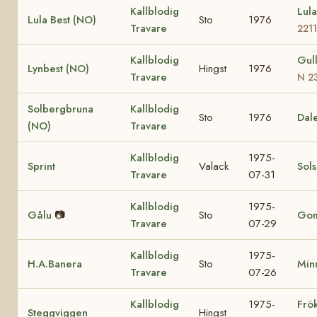
Kallblodig
Lul
Lula Best (NO)
Sto
1976
Travare
2211
Kallblodig
Gul
Lynbest (NO)
Hingst
1976
Travare
N 2
Solbergbruna
Kallblodig
Sto
1976
Dal
(NO)
Travare
Kallblodig
1975-
Sprint
Valack
Sol
Travare
07-31
Kallblodig
1975-
Gålu
📷
Sto
Go
Travare
07-29
Kallblodig
1975-
H.A.Banera
Sto
Minn
Travare
07-26
Kallblodig
1975-
Frö
Steggviggen
Hingst