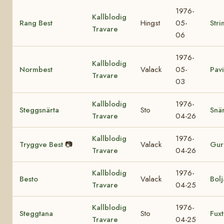
1976-
Kallblodig
Rang Best
Hingst
05-
Stri
Travare
06
1976-
Kallblodig
Normbest
Valack
05-
Pav
Travare
03
Kallblodig
1976-
Steggsnärta
Sto
Snär
Travare
04-26
Kallblodig
1976-
Tryggve Best
📷
Valack
Gur
Travare
04-26
Kallblodig
1976-
Besto
Valack
Bolj
Travare
04-25
Kallblodig
1976-
Steggtana
Sto
Fux
Travare
04-25