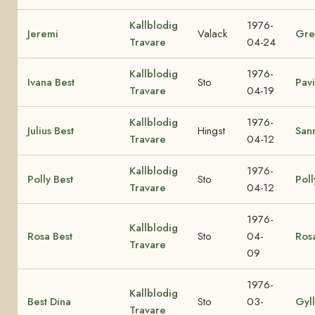
Kallblodig
1976-
Jeremi
Valack
Gre
Travare
04-24
Kallblodig
1976-
Ivana Best
Sto
Pavi
Travare
04-19
Kallblodig
1976-
Julius Best
Hingst
Sann
Travare
04-12
Kallblodig
1976-
Polly Best
Sto
Poll
Travare
04-12
1976-
Kallblodig
Rosa Best
Sto
04-
Ros
Travare
09
1976-
Kallblodig
Best Dina
Sto
03-
Gyl
Travare