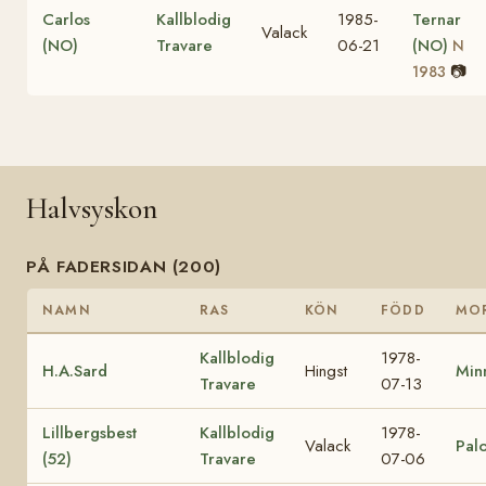
Carlos
Kallblodig
1985-
Ternar
Valack
(NO)
Travare
06-21
(NO)
N
📷
1983
Halvsyskon
PÅ FADERSIDAN (200)
NAMN
RAS
KÖN
FÖDD
MO
Kallblodig
1978-
H.A.Sard
Hingst
Min
Travare
07-13
Lillbergsbest
Kallblodig
1978-
Valack
Palo
(52)
Travare
07-06