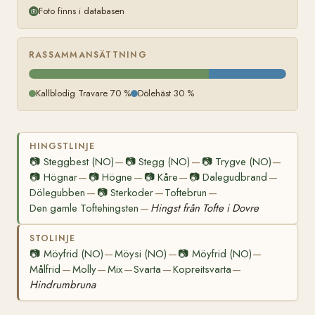
Foto finns i databasen
RASSAMMANSÄTTNING
Kallblodig Travare 70 %
Dölehäst 30 %
HINGSTLINJE
📷
Steggbest (NO)
📷
Stegg (NO)
📷
Trygve (NO)
—
—
—
📷
Högnar
📷
Högne
📷
Kåre
📷
Dalegudbrand
—
—
—
—
Dölegubben
📷
Sterkoder
Toftebrun
—
—
—
Den gamle Toftehingsten
Hingst från Tofte i Dovre
—
STOLINJE
📷
Möyfrid (NO)
Möysi (NO)
📷
Möyfrid (NO)
—
—
—
Målfrid
Molly
Mix
Svarta
Kopreitsvarta
—
—
—
—
—
Hindrumbruna