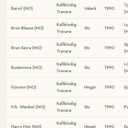
Kallblodig
Tj
Barnil (NO)
Valack
1990
Travare
(
Kallblodig
L
Brun Blessa (NO)
Sto
1990
Travare
(
Kallblodig
Sp
Brun Seira (NO)
Sto
1990
Travare
(
Kallblodig
L
Bustevinna (NO)
Sto
1990
Travare
(
Kallblodig
Fjörmin (NO)
Hingst
1990
Sj
Travare
Kallblodig
Frk. Wenkel (NO)
Sto
1990
Pa
Travare
Kallblodig
Harry Höy (NO)
Hingst
1990
Da