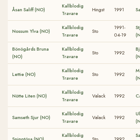
Kallblodig
Åsan Saliff (NO)
Hingst
1991
Sa
Travare
Kallblodig
1991-
St
Nossum Ylva (NO)
Sto
Travare
04-19
(
Bönögårds Bruna
Kallblodig
B
Sto
1992
(NO)
Travare
(
Kallblodig
M
Lettie (NO)
Sto
1992
Travare
(
Kallblodig
Nötte Liten (NO)
Valack
1992
C
Travare
Kallblodig
Ul
Samseth Sjur (NO)
Valack
1992
Travare
(
Kallblodig
S
Snipptösa (NO)
Sto
1992