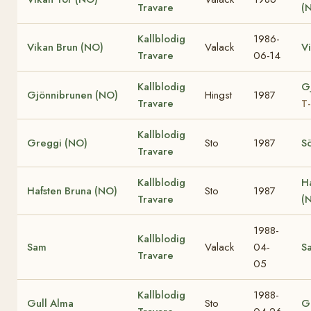
Travare
(
Kallblodig
1986-
Vikan Brun (NO)
Valack
Vi
Travare
06-14
Kallblodig
Gj
Gjönnibrunen (NO)
Hingst
1987
Travare
T
Kallblodig
Greggi (NO)
Sto
1987
S
Travare
Kallblodig
Ha
Hafsten Bruna (NO)
Sto
1987
Travare
(
1988-
Kallblodig
Sam
Valack
04-
S
Travare
05
Kallblodig
1988-
Gull Alma
Sto
Gu