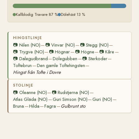
Kallblodig Travare 87 %
Dölehäst 13 %
HINGSTLINJE
📷
Nilen (NO)
📷
Vinvar (NO)
📷
Stegg (NO)
—
—
—
📷
Trygve (NO)
📷
Högnar
📷
Högne
📷
Kåre
—
—
—
—
📷
Dalegudbrand
Dölegubben
📷
Sterkoder
—
—
—
Toftebrun
Den gamle Toftehingsten
—
—
Hingst från Tofte i Dovre
STOLINJE
📷
Oleanne (NO)
📷
Rudstjerna (NO)
—
—
Atlas Gläda (NO)
Guri Simson (NO)
Guri (NO)
—
—
—
Bruna
Hilda
Fagra
Gulbrunt sto
—
—
—