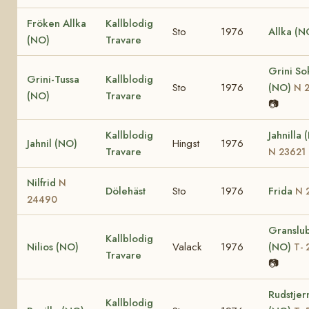
Fröken Allka
Kallblodig
Sto
1976
Allka (N
(NO)
Travare
Grini So
Grini-Tussa
Kallblodig
Sto
1976
(NO)
N 
(NO)
Travare
📷
Kallblodig
Jahnilla 
Jahnil (NO)
Hingst
1976
Travare
N 23621
Nilfrid
N
Dölehäst
Sto
1976
Frida
N 
24490
Granslu
Kallblodig
Nilios (NO)
Valack
1976
(NO)
T- 
Travare
📷
Rudstjer
Kallblodig