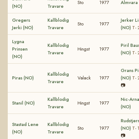
Sto
1977
Almvara
(NO)
Travare
Gregers
Kallblodig
Jerker Li
Sto
1977
Jerki (NO)
Travare
(NO)
T-
Lygna
Kallblodig
Piril Bau
Prinsen
Hingst
1977
Travare
(NO)
T- 
(NO)
Grans Pi
Kallblodig
Piras (NO)
Valack
1977
(NO)
T-
Travare
📷
Kallblodig
Nic-Arn
Stanil (NO)
Hingst
1977
Travare
(NO)
Rudstjer
Stastad Lene
Kallblodig
Sto
1977
(NO)
T- 
(NO)
Travare
📷