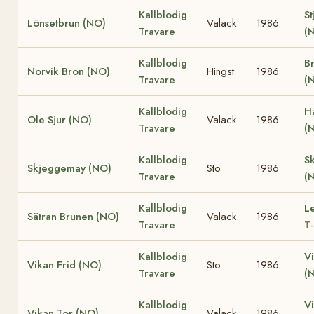
Kallblodig
St
Lönsetbrun (NO)
Valack
1986
Travare
(
Kallblodig
B
Norvik Bron (NO)
Hingst
1986
Travare
(
Kallblodig
H
Ole Sjur (NO)
Valack
1986
Travare
(
Kallblodig
S
Skjeggemay (NO)
Sto
1986
Travare
(
Kallblodig
L
Sätran Brunen (NO)
Valack
1986
Travare
T
Kallblodig
V
Vikan Frid (NO)
Sto
1986
Travare
(
Kallblodig
V
Vikan Tor (NO)
Valack
1986