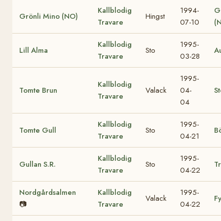
Kallblodig
1994-
G
Grönli Mino (NO)
Hingst
Travare
07-10
(
Kallblodig
1995-
Lill Alma
Sto
A
Travare
03-28
1995-
Kallblodig
Tomte Brun
Valack
04-
S
Travare
04
Kallblodig
1995-
Tomte Gull
Sto
Bö
Travare
04-21
Kallblodig
1995-
Gullan S.R.
Sto
Tr
Travare
04-22
Nordgårdsalmen
Kallblodig
1995-
Valack
F
📷
Travare
04-22