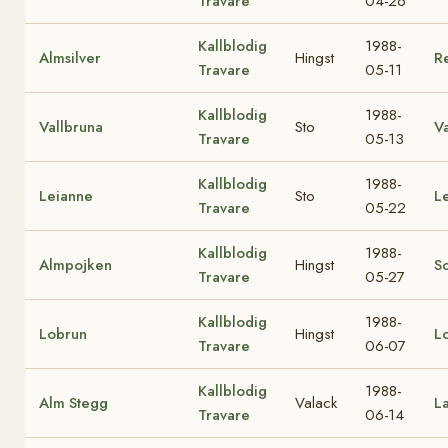
Travare
04-26
Kallblodig
1988-
Almsilver
Hingst
R
Travare
05-11
Kallblodig
1988-
Vallbruna
Sto
Va
Travare
05-13
Kallblodig
1988-
Leianne
Sto
L
Travare
05-22
Kallblodig
1988-
Almpojken
Hingst
So
Travare
05-27
Kallblodig
1988-
Lobrun
Hingst
Lo
Travare
06-07
Kallblodig
1988-
Alm Stegg
Valack
L
Travare
06-14