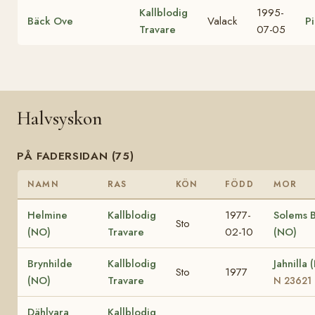
Kallblodig
1995-
Bäck Ove
Valack
P
Travare
07-05
Halvsyskon
PÅ FADERSIDAN (75)
NAMN
RAS
KÖN
FÖDD
MOR
Helmine
Kallblodig
1977-
Solems 
Sto
(NO)
Travare
02-10
(NO)
Brynhilde
Kallblodig
Jahnilla 
Sto
1977
(NO)
Travare
N 23621
Dählvara
Kallblodig