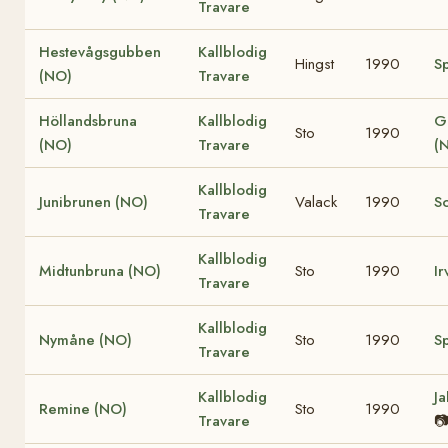
Travare
Hestevågsgubben
Kallblodig
Hingst
1990
S
(NO)
Travare
Höllandsbruna
Kallblodig
Gr
Sto
1990
(NO)
Travare
(
Kallblodig
Junibrunen (NO)
Valack
1990
S
Travare
Kallblodig
Midtunbruna (NO)
Sto
1990
Ir
Travare
Kallblodig
Nymåne (NO)
Sto
1990
S
Travare
Kallblodig
J
Remine (NO)
Sto
1990
Travare
