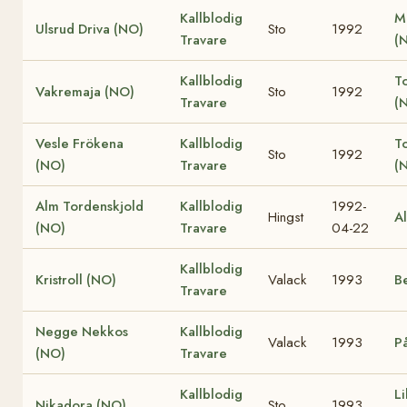
Kallblodig
M
Ulsrud Driva (NO)
Sto
1992
Travare
(
Kallblodig
T
Vakremaja (NO)
Sto
1992
Travare
(
Vesle Frökena
Kallblodig
T
Sto
1992
(NO)
Travare
(
Alm Tordenskjold
Kallblodig
1992-
Hingst
A
(NO)
Travare
04-22
Kallblodig
Kristroll (NO)
Valack
1993
B
Travare
Negge Nekkos
Kallblodig
Valack
1993
P
(NO)
Travare
Kallblodig
Li
Nikadora (NO)
Sto
1993