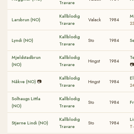
Travare
Kallblodig
M
Larsbrun (NO)
Valack
1984
Travare
2
Kallblodig
Lyndi (NO)
Sto
1984
Se
Travare
Mjeldstadbrun
Kallblodig
T
Hingst
1984
(NO)
Travare

Kallblodig
El
Nåkve (NO)
📷
Hingst
1984
Travare
2
Solhaugs Littla
Kallblodig
Sto
1984
F
(NO)
Travare
Kallblodig
L
Stjerne Lindi (NO)
Sto
1984
Travare
T