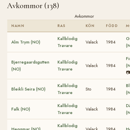
Avkommor (138)
Avkommor
NAMN
RAS
KÖN
FÖDD
M
Kallblodig
G
Alm Trym (NO)
Valack
1984
Travare
(
Fi
Bjerregaardsgutten
Kallblodig
Valack
1984
(
(NO)
Travare

Kallblodig
Bl
Bleikli Seira (NO)
Sto
1984
Travare
(
Kallblodig
Dä
Falk (NO)
Valack
1984
Travare
(
Kallblodig
Heggmar (NO)
Valack
1984
H