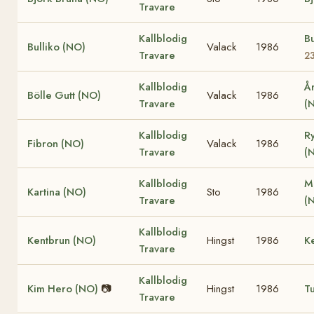
Travare
Kallblodig
Bu
Bulliko (NO)
Valack
1986
Travare
2
Kallblodig
Å
Bölle Gutt (NO)
Valack
1986
Travare
(
Kallblodig
R
Fibron (NO)
Valack
1986
Travare
(
Kallblodig
M
Kartina (NO)
Sto
1986
Travare
(
Kallblodig
Kentbrun (NO)
Hingst
1986
K
Travare
Kallblodig
Kim Hero (NO)
📷
Hingst
1986
T
Travare