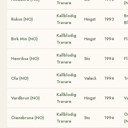
Travare
(
Kallblodig
B
Rukus (NO)
Hingst
1993
Travare
B
Kallblodig
Birk Min (NO)
Hingst
1994
F
Travare
Kallblodig
Henriksa (NO)
Sto
1994
F
Travare
Kallblodig
Ola (NO)
Valack
1994
Tr
Travare
Kallblodig
Vardbrun (NO)
Hingst
1994
V
Travare
Kallblodig
Ö
Öiensbruna (NO)
Sto
1994
Travare
(