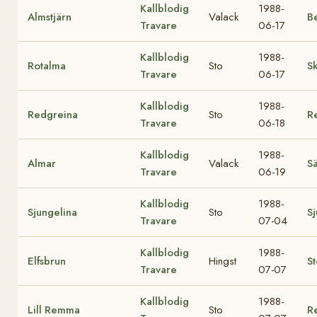
Kallblodig
1988-
Almstjärn
Valack
Be
Travare
06-17
Kallblodig
1988-
Rotalma
Sto
S
Travare
06-17
Kallblodig
1988-
Redgreina
Sto
R
Travare
06-18
Kallblodig
1988-
Almar
Valack
Sä
Travare
06-19
Kallblodig
1988-
Sjungelina
Sto
Sj
Travare
07-04
Kallblodig
1988-
Elfsbrun
Hingst
S
Travare
07-07
Kallblodig
1988-
Lill Remma
Sto
R