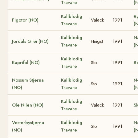
Travare
(
Kallblodig
R
Figotor (NO)
Valack
1991
Travare
(
Kallblodig
Na
Jordals Grei (NO)
Hingst
1991
Travare
(
Kallblodig
Kaprifol (NO)
Sto
1991
B
Travare
Nossum Stjerna
Kallblodig
N
Sto
1991
(NO)
Travare
(
Kallblodig
Ole Nilen (NO)
Valack
1991
S
Travare
Vesterbystjerna
Kallblodig
N
Sto
1991
(NO)
Travare
(