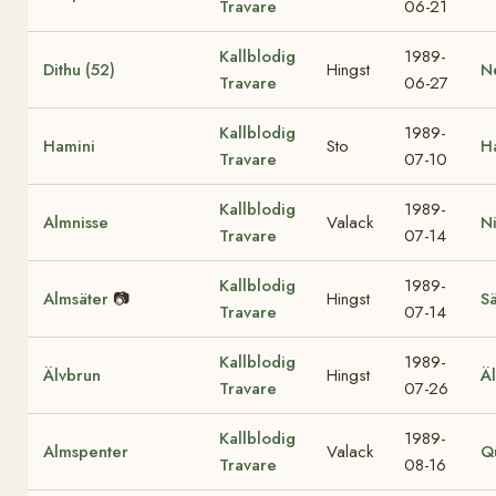
Travare
06-21
Kallblodig
1989-
Dithu (52)
Hingst
Ne
Travare
06-27
Kallblodig
1989-
Hamini
Sto
H
Travare
07-10
Kallblodig
1989-
Almnisse
Valack
Ni
Travare
07-14
Kallblodig
1989-
Almsäter
📷
Hingst
S
Travare
07-14
Kallblodig
1989-
Älvbrun
Hingst
Ä
Travare
07-26
Kallblodig
1989-
Almspenter
Valack
Q
Travare
08-16