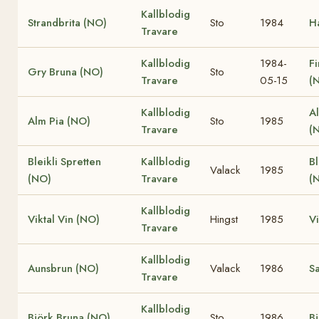
Kallblodig
Strandbrita (NO)
Sto
1984
H
Travare
Kallblodig
1984-
Fi
Gry Bruna (NO)
Sto
Travare
05-15
(
Kallblodig
A
Alm Pia (NO)
Sto
1985
Travare
(
Bleikli Spretten
Kallblodig
Bl
Valack
1985
(NO)
Travare
(
Kallblodig
Viktal Vin (NO)
Hingst
1985
Vi
Travare
Kallblodig
Aunsbrun (NO)
Valack
1986
Sa
Travare
Kallblodig
Björk Bruna (NO)
Sto
1986
Bj