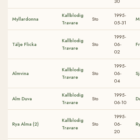
30
Kallblodig
1995-
Myllardonna
Sto
M
Travare
05-31
1995-
Kallblodig
Tälje Flicka
Sto
06-
Fr
Travare
02
1995-
Kallblodig
Almvina
Sto
06-
Sj
Travare
04
Kallblodig
1995-
Alm Duva
Sto
D
Travare
06-10
1995-
Kallblodig
Rya Alma (2)
Sto
06-
Ry
Travare
20