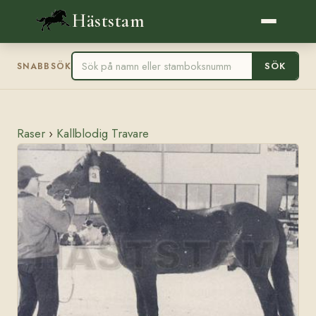
Häststam
SÖK
SNABBSÖK
Raser
›
Kallblodig Travare