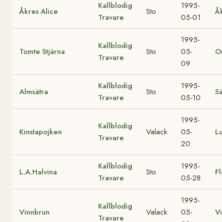
Kallblodig
1995-
Åkres Alice
Sto
Å
Travare
05-01
1995-
Kallblodig
Tomte Stjärna
Sto
05-
O
Travare
09
Kallblodig
1995-
Almsätra
Sto
S
Travare
05-10
1995-
Kallblodig
Kinstapojken
Valack
05-
Lu
Travare
20
Kallblodig
1995-
L.A.Halvina
Sto
Fl
Travare
05-28
1995-
Kallblodig
Vinnbrun
Valack
05-
V
Travare