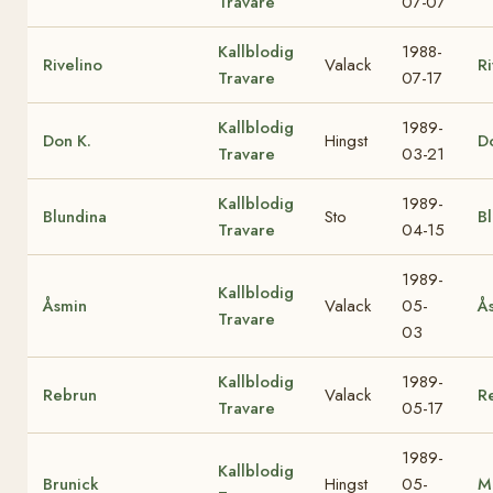
Travare
07-07
Kallblodig
1988-
Rivelino
Valack
Ri
Travare
07-17
Kallblodig
1989-
Don K.
Hingst
D
Travare
03-21
Kallblodig
1989-
Blundina
Sto
B
Travare
04-15
1989-
Kallblodig
Åsmin
Valack
05-
Å
Travare
03
Kallblodig
1989-
Rebrun
Valack
R
Travare
05-17
1989-
Kallblodig
Brunick
Hingst
05-
M