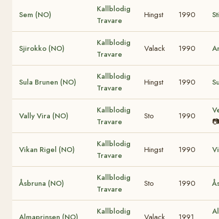
Kallblodig
Sem (NO)
Hingst
1990
St
Travare
Kallblodig
Sjirokko (NO)
Valack
1990
A
Travare
Kallblodig
Sula Brunen (NO)
Hingst
1990
S
Travare
Kallblodig
V
Vally Vira (NO)
Sto
1990
Travare

Kallblodig
Vikan Rigel (NO)
Hingst
1990
Vi
Travare
Kallblodig
Åsbruna (NO)
Sto
1990
Å
Travare
Kallblodig
A
Almaprinsen (NO)
Valack
1991