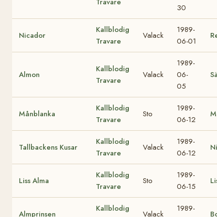
Travare
30
Kallblodig
1989-
Nicador
Valack
R
Travare
06-01
1989-
Kallblodig
Almon
Valack
06-
Sä
Travare
05
Kallblodig
1989-
Månblanka
Sto
M
Travare
06-12
Kallblodig
1989-
Tallbackens Kusar
Valack
Ni
Travare
06-12
Kallblodig
1989-
Liss Alma
Sto
Li
Travare
06-15
Kallblodig
1989-
Almprinsen
Valack
Bo