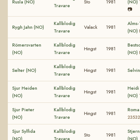
Rusla (NO)
Sto
1981
(NO)
Travare
📷
Kallblodig
Alms-
Rygh Jahn (NO)
Valack
1981
Travare
(NO)
Römersvarten
Kallblodig
Bests
Hingst
1981
(NO)
Travare
(NO)
Kallblodig
Selter (NO)
Hingst
1981
Selvi
Travare
Sjur Heiden
Kallblodig
Heidi
Hingst
1981
(NO)
Travare
(NO)
Sjur Pieter
Kallblodig
Roma
Hingst
1981
(NO)
Travare
23532
Sjur Sylfida
Kallblodig
Stjern
Sto
1981
(NO)
Travare
(NO)