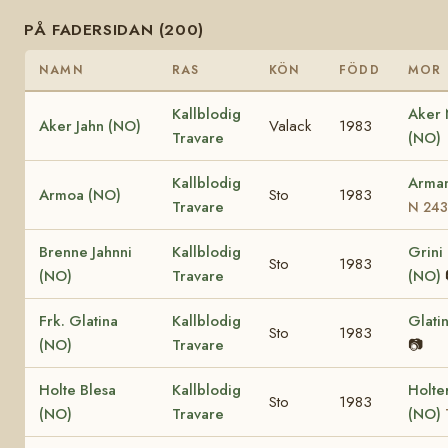
PÅ FADERSIDAN (200)
NAMN
RAS
KÖN
FÖDD
MOR
Kallblodig
Aker
Aker Jahn (NO)
Valack
1983
Travare
(NO)
Kallblodig
Arma
Armoa (NO)
Sto
1983
Travare
N 243
Brenne Jahnni
Kallblodig
Grini
Sto
1983
(NO)
Travare
(NO)
Frk. Glatina
Kallblodig
Glati
Sto
1983
(NO)
Travare
📷
Holte Blesa
Kallblodig
Holte
Sto
1983
(NO)
Travare
(NO)