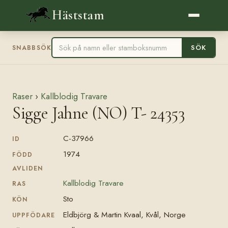
Häststam
SÖK
SNABBSÖK
Raser
›
Kallblodig Travare
Sigge Jahne (NO) T- 24353
C-37966
ID
1974
FÖDD
AVLIDEN
Kallblodig Travare
RAS
Sto
KÖN
Eldbjörg & Martin Kvaal, Kvål, Norge
UPPFÖDARE