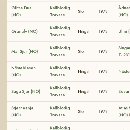
Glitre Dua
Kallblodig
Ådnes
Sto
1978
(NO)
Travare
(NO)
Kallblodig
Granulv (NO)
Hingst
1978
Ulmi 
Travare
Kallblodig
Singa
Mai Sjur (NO)
Sto
1978
Travare
T- 23
Nösteblesen
Kallblodig
Hingst
1978
Nöste
(NO)
Travare
Kallblodig
Saga Sjur (NO)
Hingst
1978
Edvar
Travare
Stjerneanja
Kallblodig
Atlas 
Sto
1978
(NO)
Travare
(NO)
Kallblodig