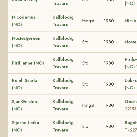
Travare
(NO)
Nicodemus
Kallblodig
Hingst
1980
Nic-A
(NO)
Travare
Nöstestjernen
Kallblodig
Sto
1980
Nöste
(NO)
Travare
Kallblodig
Pirils
Piril Janne (NO)
Sto
1980
Travare
(NO)
Reinli Svarta
Kallblodig
Lökke
Sto
1980
(NO)
Travare
(NO)
Sjur Gnisten
Kallblodig
Gnist
Hingst
1980
(NO)
Travare
22153
Stjerne Leika
Kallblodig
Ragnh
Sto
1980
(NO)
Travare
T- 22