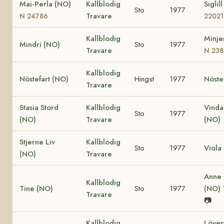
Mai-Perla (NO)
Kallblodig
Siglil
Sto
1977
Travare
N 24786
22021
Kallblodig
Minje
Mindri (NO)
Sto
1977
Travare
N 238
Kallblodig
Nöstefart (NO)
Hingst
1977
Nöste
Travare
Stasia Stord
Kallblodig
Vinda
Sto
1977
(NO)
Travare
(NO)
Stjerne Liv
Kallblodig
Sto
1977
Viola
(NO)
Travare
Anne
Kallblodig
Tine (NO)
Sto
1977
(NO)
Travare
📷
Kallblodig
Löves