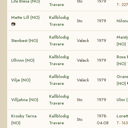
Lita Blesa (NO)
Sto
1979
Travare
T- 22
Mette Lill (NO)
Kallblodig
Sto
1979
Nilon
📷
Travare
Kallblodig
Maist
Stenbest (NO)
Valack
1979
Travare
(NO)
Kallblodig
Rosa 
Ullvinn (NO)
Valack
1979
Travare
(NO)
Kallblodig
Grans
Vilje (NO)
Valack
1979
Travare
(NO)
Kallblodig
Villjahna (NO)
Sto
1979
Ulmi 
Travare
Krosby Terna
Kallblodig
1978-
Loret
Sto
(NO)
Travare
04-08
T- 16