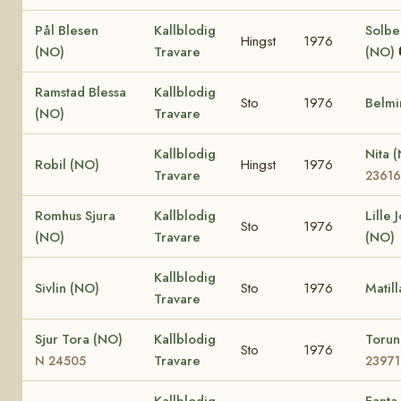
Pål Blesen
Kallblodig
Solbe
Hingst
1976
(NO)
Travare
(NO)
Ramstad Blessa
Kallblodig
Sto
1976
Belmi
(NO)
Travare
Kallblodig
Nita 
Robil (NO)
Hingst
1976
Travare
23616
Romhus Sjura
Kallblodig
Lille 
Sto
1976
(NO)
Travare
(NO)
Kallblodig
Sivlin (NO)
Sto
1976
Matil
Travare
Sjur Tora (NO)
Kallblodig
Toru
Sto
1976
Travare
N 24505
23971
Kallblodig
Fanta