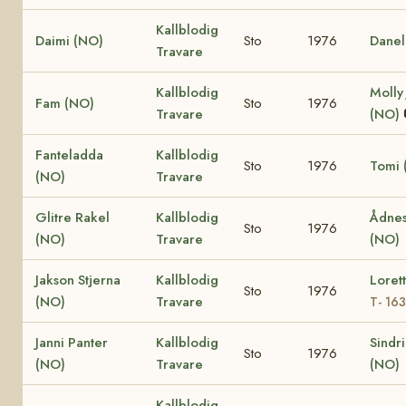
Kallblodig
Daimi (NO)
Sto
1976
Danel
Travare
Kallblodig
Molly
Fam (NO)
Sto
1976
Travare
(NO)
Fanteladda
Kallblodig
Sto
1976
Tomi 
(NO)
Travare
Glitre Rakel
Kallblodig
Ådnes
Sto
1976
(NO)
Travare
(NO)
Jakson Stjerna
Kallblodig
Loret
Sto
1976
(NO)
Travare
T- 16
Janni Panter
Kallblodig
Sindr
Sto
1976
(NO)
Travare
(NO)
Kallblodig