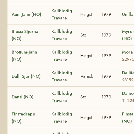
Kallblodig
Auni Jahn (NO)
Hingst
1979
Unill
Travare
Blessi Stjerna
Kallblodig
Myren
Sto
1979
(NO)
Travare
(NO)
Bröttum-Jahn
Kallblodig
Mora
Hingst
1979
(NO)
Travare
2297
Kallblodig
Dalli
Dalli Sjur (NO)
Valack
1979
Travare
23152
Kallblodig
Damo
Dansi (NO)
Sto
1979
Travare
T- 22
Finstadrapp
Kallblodig
Finsta
Hingst
1979
(NO)
Travare
(NO)