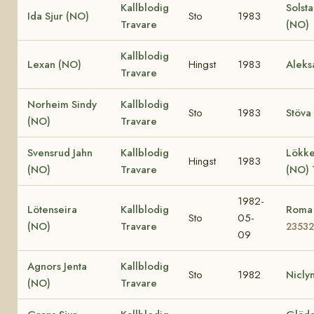
Kallblodig
Solst
Ida Sjur (NO)
Sto
1983
Travare
(NO)
Kallblodig
Lexan (NO)
Hingst
1983
Aleks
Travare
Norheim Sindy
Kallblodig
Sto
1983
Stöva
(NO)
Travare
Svensrud Jahn
Kallblodig
Lökke
Hingst
1983
(NO)
Travare
(NO)
1982-
Lötenseira
Kallblodig
Roma
Sto
05-
(NO)
Travare
23532
09
Agnors Jenta
Kallblodig
Sto
1982
Nicly
(NO)
Travare