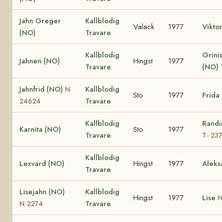
Jahn Greger
Kallblodig
Valack
1977
Vikto
(NO)
Travare
Kallblodig
Grinis
Jahnen (NO)
Hingst
1977
Travare
(NO)
Jahnfrid (NO)
Kallblodig
N
Sto
1977
Frida
Travare
24624
Kallblodig
Randi
Karnita (NO)
Sto
1977
Travare
T- 23
Kallblodig
Lexvard (NO)
Hingst
1977
Aleks
Travare
Lisejahn (NO)
Kallblodig
Hingst
1977
Lise
N
Travare
N 2274