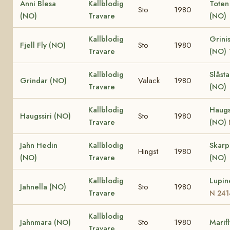
Anni Blesa
Kallblodig
Toten
Sto
1980
(NO)
Travare
(NO)
Kallblodig
Grinis
Fjell Fly (NO)
Sto
1980
Travare
(NO)
Kallblodig
Slåst
Grindar (NO)
Valack
1980
Travare
(NO)
Kallblodig
Haugs
Haugssiri (NO)
Sto
1980
Travare
(NO)
Jahn Hedin
Kallblodig
Skar
Hingst
1980
(NO)
Travare
(NO)
Kallblodig
Lupin
Jahnella (NO)
Sto
1980
Travare
N 241
Kallblodig
Jahnmara (NO)
Sto
1980
Marif
Travare