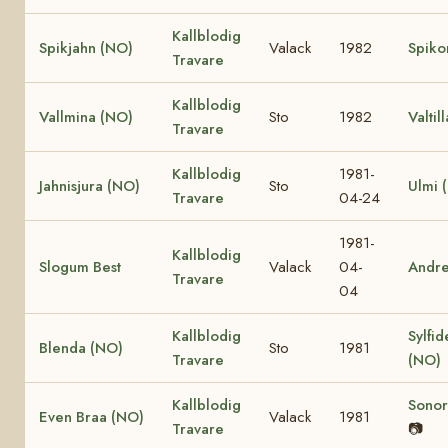
Kallblodig
Spikjahn (NO)
Valack
1982
Spiko
Travare
Kallblodig
Vallmina (NO)
Sto
1982
Valtil
Travare
Kallblodig
1981-
Jahnisjura (NO)
Sto
Ulmi 
Travare
04-24
1981-
Kallblodig
Slogum Best
Valack
04-
Andr
Travare
04
Kallblodig
Sylfid
Blenda (NO)
Sto
1981
Travare
(NO)
Kallblodig
Sonor
Even Braa (NO)
Valack
1981
Travare
📷