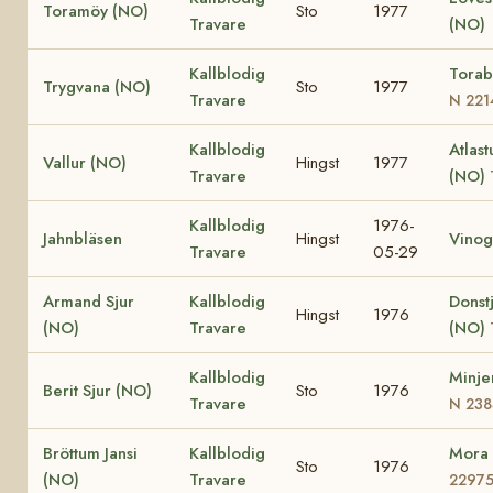
Toramöy (NO)
Sto
1977
Travare
(NO)
Kallblodig
Torab
Trygvana (NO)
Sto
1977
Travare
N 221
Kallblodig
Atlast
Vallur (NO)
Hingst
1977
Travare
(NO)
Kallblodig
1976-
Jahnbläsen
Hingst
Vinog
Travare
05-29
Armand Sjur
Kallblodig
Donst
Hingst
1976
(NO)
Travare
(NO)
Kallblodig
Minje
Berit Sjur (NO)
Sto
1976
Travare
N 238
Bröttum Jansi
Kallblodig
Mora
Sto
1976
(NO)
Travare
2297