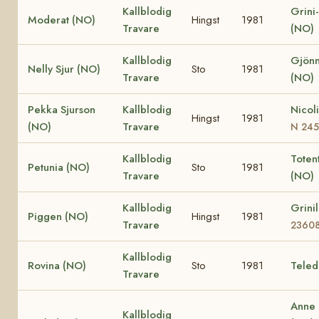
Kallblodig
Grini
Moderat (NO)
Hingst
1981
Travare
(NO)
Kallblodig
Gjönn
Nelly Sjur (NO)
Sto
1981
Travare
(NO)
Pekka Sjurson
Kallblodig
Nicol
Hingst
1981
(NO)
Travare
N 24
Kallblodig
Totent
Petunia (NO)
Sto
1981
Travare
(NO)
Kallblodig
Grini
Piggen (NO)
Hingst
1981
Travare
2360
Kallblodig
Rovina (NO)
Sto
1981
Teled
Travare
Anne
Kallblodig