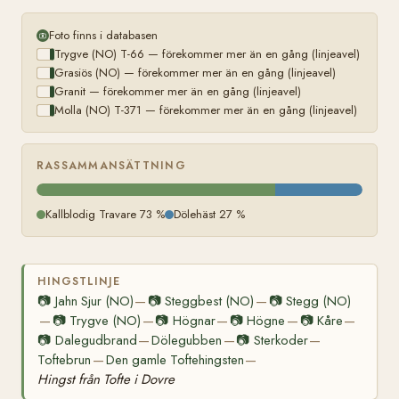
Foto finns i databasen
Trygve (NO) T-66 — förekommer mer än en gång (linjeavel)
Grasiös (NO) — förekommer mer än en gång (linjeavel)
Granit — förekommer mer än en gång (linjeavel)
Molla (NO) T-371 — förekommer mer än en gång (linjeavel)
RASSAMMANSÄTTNING
Kallblodig Travare 73 %
Dölehäst 27 %
HINGSTLINJE
📷
Jahn Sjur (NO)
📷
Steggbest (NO)
📷
Stegg (NO)
—
—
📷
Trygve (NO)
📷
Högnar
📷
Högne
📷
Kåre
—
—
—
—
—
📷
Dalegudbrand
Dölegubben
📷
Sterkoder
—
—
—
Toftebrun
Den gamle Toftehingsten
—
—
Hingst från Tofte i Dovre