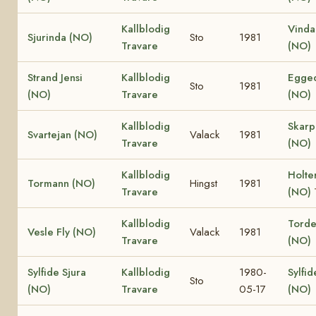
Kallblodig
Vinda
Sjurinda (NO)
Sto
1981
Travare
(NO)
Strand Jensi
Kallblodig
Egged
Sto
1981
(NO)
Travare
(NO)
Kallblodig
Skar
Svartejan (NO)
Valack
1981
Travare
(NO)
Kallblodig
Holte
Tormann (NO)
Hingst
1981
Travare
(NO)
Kallblodig
Torden
Vesle Fly (NO)
Valack
1981
Travare
(NO)
Sylfide Sjura
Kallblodig
1980-
Sylfid
Sto
(NO)
Travare
05-17
(NO)