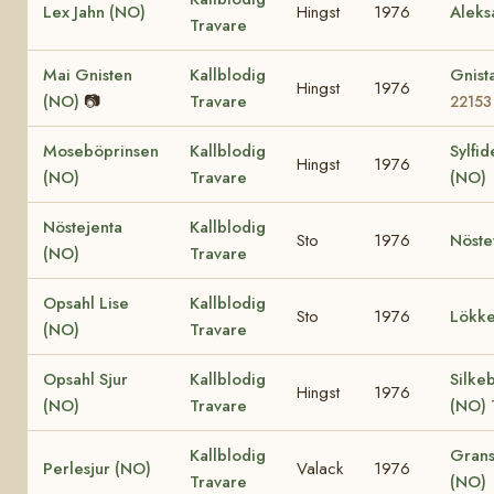
Lex Jahn (NO)
Hingst
1976
Aleks
Travare
Mai Gnisten
Kallblodig
Gnist
Hingst
1976
(NO)
📷
Travare
22153
Moseböprinsen
Kallblodig
Sylfid
Hingst
1976
(NO)
Travare
(NO)
Nöstejenta
Kallblodig
Sto
1976
Nöste
(NO)
Travare
Opsahl Lise
Kallblodig
Sto
1976
Lökke
(NO)
Travare
Opsahl Sjur
Kallblodig
Silke
Hingst
1976
(NO)
Travare
(NO)
Kallblodig
Grans
Perlesjur (NO)
Valack
1976
Travare
(NO)