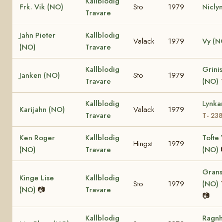
Kallblodig
Frk. Vik (NO)
Sto
1979
Nicly
Travare
Jahn Pieter
Kallblodig
Valack
1979
Vy (N
(NO)
Travare
Kallblodig
Grinis
Janken (NO)
Sto
1979
Travare
(NO)
Kallblodig
Lynka
Karijahn (NO)
Valack
1979
Travare
T- 23
Ken Roger
Kallblodig
Tofte 
Hingst
1979
(NO)
Travare
(NO)
Grans
Kinge Lise
Kallblodig
Sto
1979
(NO)
(NO)
📷
Travare
📷
Kallblodig
Ragnh