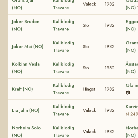
Grans Sjur
Kallblodig
Gläda 
Valack
1982
(NO)
Travare
(NO)
Joker Bruden
Kallblodig
Egged
Sto
1982
(NO)
Travare
(NO)
Kallblodig
Grans
Joker Mai (NO)
Sto
1982
Travare
(NO)
Kolkinn Vesla
Kallblodig
Ånsta
Sto
1982
(NO)
Travare
(NO)
Kallblodig
Glati
Kraft (NO)
Hingst
1982
Travare
📷
Kallblodig
Karvi
Lia Jahn (NO)
Valack
1982
Travare
N 24
Norheim Solo
Kallblodig
Norhe
Valack
1982
(NO)
Travare
(NO)