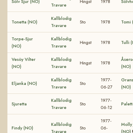
Sölv Sjur (NO)
Hingst
1978
Sölvh
Travare
Kallblodig
Tonetta (NO)
Sto
1978
Tomi 
Travare
Torpe-Sjur
Kallblodig
Hingst
1978
Tulli 
(NO)
Travare
Vesöy Vilter
Kallblodig
Åsers
Hingst
1978
(NO)
Travare
(NO)
Kallblodig
1977-
Grans
Eljanka (NO)
Sto
Travare
06-27
(NO)
Kallblodig
1977-
Sjuretta
Sto
Palett
Travare
06-12
1977-
Kallblodig
Molly
Findy (NO)
Sto
06-
Travare
(NO)