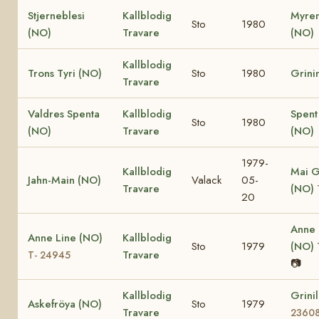
Stjerneblesi
Kallblodig
Myren
Sto
1980
(NO)
Travare
(NO)
Kallblodig
Trons Tyri (NO)
Sto
1980
Grini
Travare
Valdres Spenta
Kallblodig
Spent
Sto
1980
(NO)
Travare
(NO)
1979-
Kallblodig
Mai G
Jahn-Main (NO)
Valack
05-
Travare
(NO)
20
Anne
Anne Line (NO)
Kallblodig
Sto
1979
(NO)
Travare
T- 24945
📷
Kallblodig
Grini
Askefröya (NO)
Sto
1979
Travare
2360