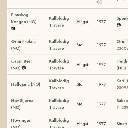
02
Finnskog
Kallblodig
Spenk
Kongen (NO)
Hingst
1977
Travare
📷
📷
Grini Frökna
Kallblodig
Grini
Sto
1977
(NO)
Travare
2360
Grom Best
Kallblodig
Heidi
Hingst
1977
(NO)
📷
Travare
(NO)
Kallblodig
Kari 
Hellejana (NO)
Sto
1977
Travare
2309
Hov Stjerna
Kallblodig
Sabre
Sto
1977
(NO)
Travare
T- 23
Hövringen
Kallblodig
Hingst
1977
Sinat
(NO)
Travare