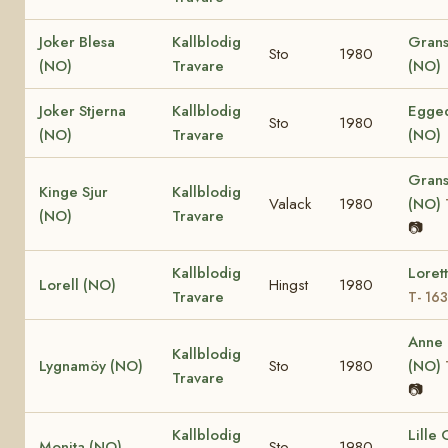
Joker Blesa
Kallblodig
Grans
Sto
1980
(NO)
Travare
(NO)
Joker Stjerna
Kallblodig
Egged
Sto
1980
(NO)
Travare
(NO)
Grans
Kinge Sjur
Kallblodig
Valack
1980
(NO)
(NO)
Travare
📷
Kallblodig
Loret
Lorell (NO)
Hingst
1980
Travare
T- 16
Anne
Kallblodig
Lygnamöy (NO)
Sto
1980
(NO)
Travare
📷
Kallblodig
Lille
Monita (NO)
Sto
1980