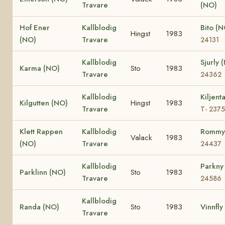
Travare
(NO)
Hof Ener
Kallblodig
Bito (
Hingst
1983
(NO)
Travare
24131
Kallblodig
Sjurly
Karma (NO)
Sto
1983
Travare
24362
Kallblodig
Kiljent
Kilgutten (NO)
Hingst
1983
Travare
T- 237
Klett Rappen
Kallblodig
Rommy
Valack
1983
(NO)
Travare
24437
Kallblodig
Parkny
Parklinn (NO)
Sto
1983
Travare
24586
Kallblodig
Randa (NO)
Sto
1983
Vinnfly
Travare