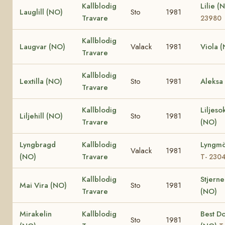
Kallblodig
Lilie (
Lauglill (NO)
Sto
1981
Travare
23980
Kallblodig
Laugvar (NO)
Valack
1981
Viola 
Travare
Kallblodig
Lextilla (NO)
Sto
1981
Aleksa
Travare
Kallblodig
Liljeso
Liljehill (NO)
Sto
1981
Travare
(NO)
Lyngbragd
Kallblodig
Lyngmö
Valack
1981
(NO)
Travare
T- 230
Kallblodig
Stjerne
Mai Vira (NO)
Sto
1981
Travare
(NO)
Mirakelin
Kallblodig
Best D
Sto
1981