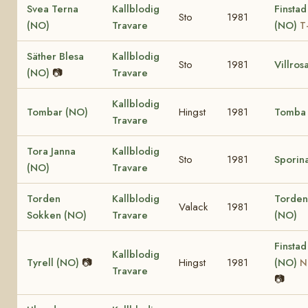
Svea Terna
Kallblodig
Finstad
Sto
1981
(NO)
Travare
(NO)
T
Säther Blesa
Kallblodig
Sto
1981
Villros
(NO)
📷
Travare
Kallblodig
Tombar (NO)
Hingst
1981
Tomba
Travare
Tora Janna
Kallblodig
Sto
1981
Sporin
(NO)
Travare
Torden
Kallblodig
Torden
Valack
1981
Sokken (NO)
Travare
(NO)
Finstad
Kallblodig
Tyrell (NO)
📷
Hingst
1981
(NO)
N
Travare
📷