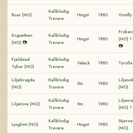
Kallblodig
Buar (NO)
Hingst
1980
Vinnfly
Travare
Fröken
Engsethen
Kallblodig
Hingst
1980
(NO)
T
(NO)
📷
Travare
📷
Fjeldstad
Kallblodig
Valack
1980
Tyrolla
Tybar (NO)
Travare
Liljebragda
Kallblodig
Liljeso
Sto
1980
(NO)
Travare
(NO)
Kallblodig
Liljesv
Liljetove (NO)
Sto
1980
Travare
(NO)
T
Kallblodig
Stjerne
Lysglimt (NO)
Hingst
1980
Travare
(NO)