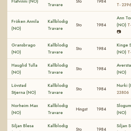
Flatvinni (NO)
Sto
1984
Travare
T- 239
Ann To
Fröken Annila
Kallblodig
Sto
1984
(NO)
T
(NO)
Travare
📷
Gransbrago
Kallblodig
Kinge S
Sto
1984
(NO)
Travare
(NO)
T
Hauglid Tulla
Kallblodig
Aversta
Sto
1984
(NO)
Travare
(NO)
Lövstad
Kallblodig
Nurki 
Sto
1984
Stjerna (NO)
Travare
23806
Norheim Max
Kallblodig
Slogu
Hingst
1984
(NO)
Travare
(NO)
Siljan Blesa
Kallblodig
Siljan 
Sto
1984