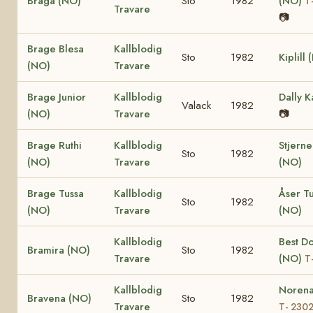
Braga (NO)
Sto
1982
(NO)
T
Travare
📷
Brage Blesa
Kallblodig
Sto
1982
Kiplill
(NO)
Travare
Brage Junior
Kallblodig
Dally K
Valack
1982
(NO)
Travare
📷
Brage Ruthi
Kallblodig
Stjerne
Sto
1982
(NO)
Travare
(NO)
Brage Tussa
Kallblodig
Åser T
Sto
1982
(NO)
Travare
(NO)
Kallblodig
Best D
Bramira (NO)
Sto
1982
Travare
(NO)
T
Kallblodig
Norena
Bravena (NO)
Sto
1982
Travare
T- 230