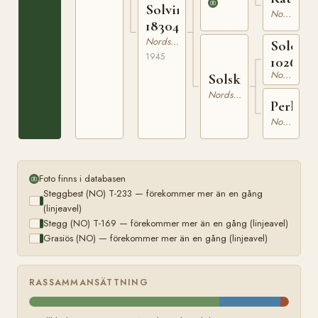
Solvina
Nordsvensk Brukshäst
18304
Nordsvensk Brukshäst
Solo
1945
1026
Nordsvensk Brukshäst
Solsken
Nordsvensk Brukshäst
Perla
Nordsvensk Brukshäst
Foto finns i databasen
Steggbest (NO) T-233 — förekommer mer än en gång
(linjeavel)
Stegg (NO) T-169 — förekommer mer än en gång (linjeavel)
Grasiös (NO) — förekommer mer än en gång (linjeavel)
RASSAMMANSÄTTNING