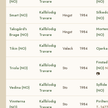
(NO)
Travare
(NO)
Kallblodig
Silked
Smart (NO)
Hingst
1984
Travare
(NO)
Taksgård's
Kallblodig
Morten
Hingst
1984
Brage (NO)
Travare
(NO)
Kallblodig
Tikin (NO)
Valack
1984
Ojerka
Travare
Finstad
Kallblodig
Triola (NO)
Sto
1984
(NO)
N
Travare
📷
Kallblodig
Sylfide
Vedina (NO)
Sto
1984
Travare
(NO)
Vinnterna
Kallblodig
Pirilte
Sto
1984
(NO)
Travare
T- 247