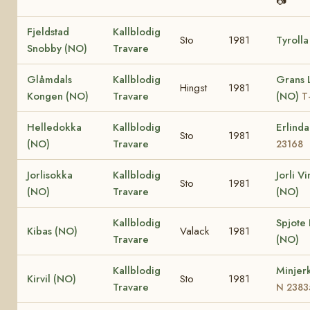
📷
Fjeldstad
Kallblodig
Sto
1981
Tyrolla
Snobby (NO)
Travare
Glåmdals
Kallblodig
Grans 
Hingst
1981
Kongen (NO)
Travare
(NO)
T
Helledokka
Kallblodig
Erlind
Sto
1981
(NO)
Travare
23168
Jorlisokka
Kallblodig
Jorli V
Sto
1981
(NO)
Travare
(NO)
Kallblodig
Spjote 
Kibas (NO)
Valack
1981
Travare
(NO)
Kallblodig
Minjer
Kirvil (NO)
Sto
1981
Travare
N 2383