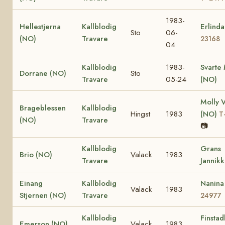
1983-
Hellestjerna
Kallblodig
Erlind
Sto
06-
(NO)
Travare
23168
04
Kallblodig
1983-
Svarte 
Dorrane (NO)
Sto
Travare
05-24
(NO)
Molly V
Brageblessen
Kallblodig
Hingst
1983
(NO)
T
(NO)
Travare
📷
Kallblodig
Grans
Brio (NO)
Valack
1983
Travare
Jannik
Einang
Kallblodig
Nanina
Valack
1983
Stjernen (NO)
Travare
24977
Kallblodig
Finstad
Emerson (NO)
Valack
1983