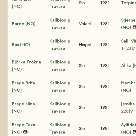
Sto
1981
Torpin
(NO)
Travare
Kallblodig
Stjerne
Barde (NO)
Valack
1981
Travare
(NO)

Kallblodig
Salli V
Bas (NO)
Hingst
1981
Travare
T- 2317
Björke Frökna
Kallblodig
Sto
1981
Allka 
(NO)
Travare
Brage Brita
Kallblodig
Hembre
Sto
1981
(NO)
Travare
(NO)
Brage Nina
Kallblodig
Jessik
Sto
1981
(NO)
Travare
22819
Brage Texa
Kallblodig
Sylfide
Sto
1981
(NO)
📷
Travare
(NO)
