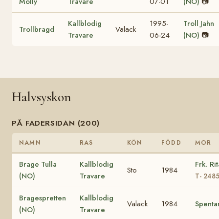
Molly
Travare
07-01
(NO)
📷
Kallblodig
1995-
Troll Jahn
Trollbragd
Valack
Travare
06-24
(NO)
📷
Halvsyskon
PÅ FADERSIDAN (200)
NAMN
RAS
KÖN
FÖDD
MOR
Brage Tulla
Kallblodig
Frk. Ri
Sto
1984
(NO)
Travare
T- 2485
Bragespretten
Kallblodig
Valack
1984
Spenta
(NO)
Travare