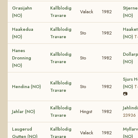
Grasijahn
Kallblodig
Stjerne
Valack
1982
(NO)
Travare
(NO)
Haakedua
Kallblodig
Haaket
Sto
1982
(NO)
Travare
(NO)
T
Hanes
Kallblodig
Dollarp
Dronning
Sto
1982
Travare
(NO)
(NO)
Sjurs H
Kallblodig
Hendina (NO)
Sto
1982
(NO)
T
Travare
📷
Kallblodig
Jahlind
Jahlar (NO)
Hingst
1982
Travare
23936
Laugerud
Kallblodig
Myllarv
Valack
1982
Gutten (NO)
Travare
(NO)