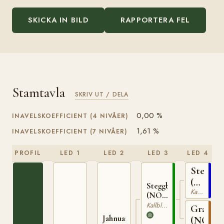
SKICKA IN BILD
RAPPORTERA FEL
Stamtavla
SKRIV UT / DELA
0,00 %
INAVELSKOEFFICIENT (4 NIVÅER)
1,61 %
INAVELSKOEFFICIENT (7 NIVÅER)
PROFIL
LED 1
LED 2
LED 3
LED 4
Stegg
(NO)
Steggbest
Kallblodig Travare
T-
(NO)
169
T-233
Kallblodig Travare
Grasiös
Jahnuar
(NO)