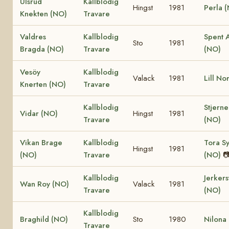
Ulsrud
Kallblodig
Hingst
1981
Perla 
Knekten (NO)
Travare
Valdres
Kallblodig
Spent 
Sto
1981
Bragda (NO)
Travare
(NO)
Vesöy
Kallblodig
Valack
1981
Lill No
Knerten (NO)
Travare
Kallblodig
Stjerne
Vidar (NO)
Hingst
1981
Travare
(NO)
Vikan Brage
Kallblodig
Tora Sy
Hingst
1981
(NO)
Travare
(NO)

Kallblodig
Jerkers
Wan Roy (NO)
Valack
1981
Travare
(NO)
Kallblodig
Braghild (NO)
Sto
1980
Nilona
Travare