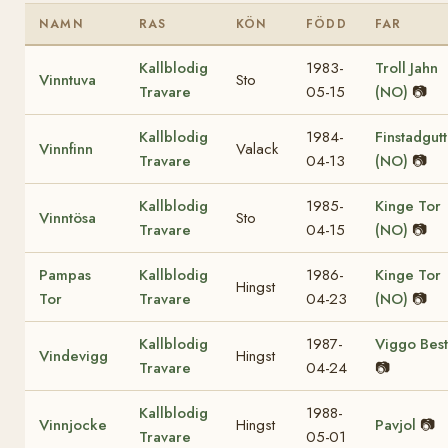
NAMN
RAS
KÖN
FÖDD
FAR
Kallblodig
1983-
Troll Jahn
Vinntuva
Sto
Travare
05-15
(NO)
📷
Kallblodig
1984-
Finstadgut
Vinnfinn
Valack
Travare
04-13
(NO)
📷
Kallblodig
1985-
Kinge Tor
Vinntösa
Sto
Travare
04-15
(NO)
📷
Pampas
Kallblodig
1986-
Kinge Tor
Hingst
Tor
Travare
04-23
(NO)
📷
Kallblodig
1987-
Viggo Best
Vindevigg
Hingst
Travare
04-24
📷
Kallblodig
1988-
Vinnjocke
Hingst
Pavjol
📷
Travare
05-01