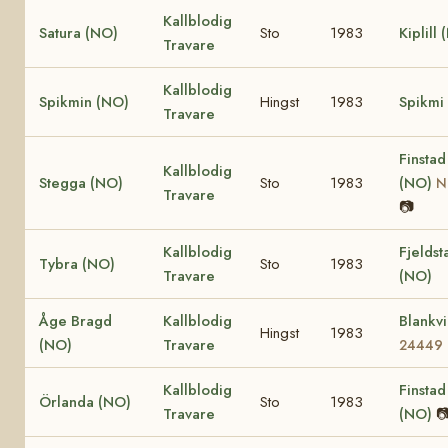
Kallblodig
Satura (NO)
Sto
1983
Kiplill
Travare
Kallblodig
Spikmin (NO)
Hingst
1983
Spikmi
Travare
Finstad
Kallblodig
Stegga (NO)
Sto
1983
(NO)
N
Travare
📷
Kallblodig
Fjeldst
Tybra (NO)
Sto
1983
Travare
(NO)
Åge Bragd
Kallblodig
Blankv
Hingst
1983
(NO)
Travare
24449
Kallblodig
Finsta
Örlanda (NO)
Sto
1983
Travare
(NO)
