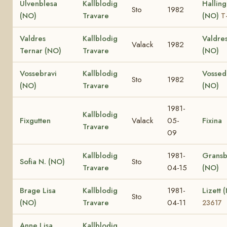
Ulvenblesa
Kallblodig
Halling
Sto
1982
(NO)
Travare
(NO)
T
Valdres
Kallblodig
Valdres
Valack
1982
Ternar (NO)
Travare
(NO)
Vossebravi
Kallblodig
Vossed
Sto
1982
(NO)
Travare
(NO)
1981-
Kallblodig
Fixgutten
Valack
05-
Fixina
Travare
09
Kallblodig
1981-
Gransb
Sofia N. (NO)
Sto
Travare
04-15
(NO)
Brage Lisa
Kallblodig
1981-
Lizett
Sto
(NO)
Travare
04-11
23617
Anne Lisa
Kallblodig