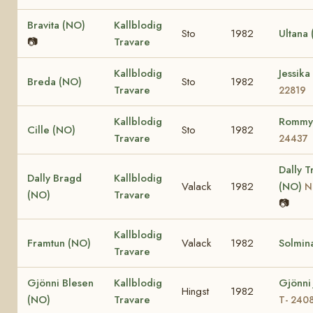
Bravita (NO)
Kallblodig
Sto
1982
Ultana
📷
Travare
Kallblodig
Jessik
Breda (NO)
Sto
1982
Travare
22819
Kallblodig
Rommy
Cille (NO)
Sto
1982
Travare
24437
Dally T
Dally Bragd
Kallblodig
Valack
1982
(NO)
N
(NO)
Travare
📷
Kallblodig
Framtun (NO)
Valack
1982
Solmin
Travare
Gjönni Blesen
Kallblodig
Gjönni 
Hingst
1982
(NO)
Travare
T- 240