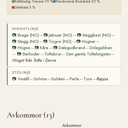
Kallblodig Travare 73 %
Nordsvensk Brukshäst 23 %
Dölehäst 3 %
HINGSTLINJE
📷
Brage (NO)
📷
Jahnuar (NO)
📷
Steggbest (NO)
—
—
—
📷
Stegg (NO)
📷
Trygve (NO)
📷
Högnar
—
—
—
📷
Högne
📷
Kåre
📷
Dalegudbrand
Dölegubben
—
—
—
📷
Sterkoder
Toftebrun
Den gamle Toftehingsten
—
—
—
—
Hingst från Tofte i Dovre
STOLINJE
📷
Vinalill
Solvina
Solsken
Perla
Tyra
Rappa
—
—
—
—
—
Avkommor (13)
Avkommor