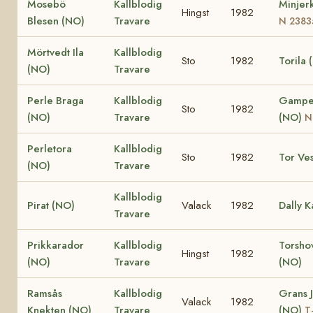
Mosebö
Kallblodig
Minjer
Hingst
1982
Blesen (NO)
Travare
N 2383
Mörtvedt Ila
Kallblodig
Sto
1982
Torila 
(NO)
Travare
Perle Braga
Kallblodig
Gampe
Sto
1982
(NO)
Travare
(NO)
N
Perletora
Kallblodig
Sto
1982
Tor Ve
(NO)
Travare
Kallblodig
Pirat (NO)
Valack
1982
Dally K
Travare
Prikkarador
Kallblodig
Torsho
Hingst
1982
(NO)
Travare
(NO)
Ramsås
Kallblodig
Grans J
Valack
1982
Knekten (NO)
Travare
(NO)
T