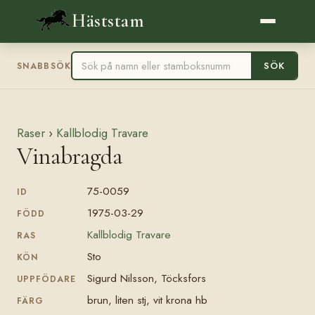
Häststam
SÖK
SNABBSÖK
Raser
›
Kallblodig Travare
Vinabragda
75-0059
ID
1975-03-29
FÖDD
Kallblodig Travare
RAS
Sto
KÖN
Sigurd Nilsson, Töcksfors
UPPFÖDARE
brun, liten stj, vit krona hb
FÄRG