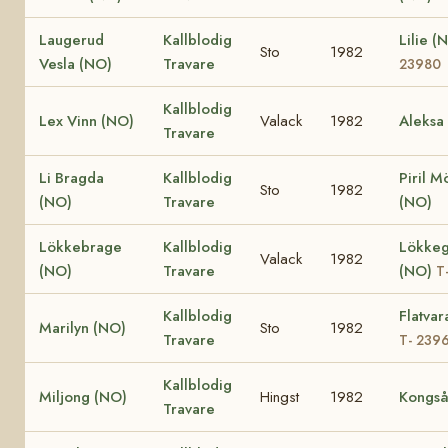
Laugerud
Kallblodig
Lilie (
Sto
1982
Vesla (NO)
Travare
23980
Kallblodig
Lex Vinn (NO)
Valack
1982
Aleksa
Travare
Li Bragda
Kallblodig
Piril M
Sto
1982
(NO)
Travare
(NO)
Lökkebrage
Kallblodig
Lökke
Valack
1982
(NO)
Travare
(NO)
T
Kallblodig
Flatvar
Marilyn (NO)
Sto
1982
Travare
T- 239
Kallblodig
Miljong (NO)
Hingst
1982
Kongså
Travare