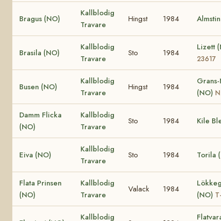
Kallblodig
Bragus (NO)
Hingst
1984
Almsti
Travare
Kallblodig
Lizett
Brasila (NO)
Sto
1984
Travare
23617
Kallblodig
Grans-
Busen (NO)
Hingst
1984
Travare
(NO)
N
Damm Flicka
Kallblodig
Sto
1984
Kile Bl
(NO)
Travare
Kallblodig
Eiva (NO)
Sto
1984
Torila 
Travare
Flata Prinsen
Kallblodig
Lökke
Valack
1984
(NO)
Travare
(NO)
T
Kallblodig
Flatvar