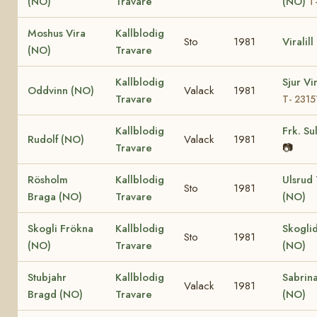
(NO)
Travare
(NO)
T
Moshus Vira
Kallblodig
Sto
1981
Viralil
(NO)
Travare
Kallblodig
Sjur Vi
Oddvinn (NO)
Valack
1981
Travare
T- 2315
Kallblodig
Frk. Su
Rudolf (NO)
Valack
1981
Travare
📷
Rösholm
Kallblodig
Ulsrud
Sto
1981
Braga (NO)
Travare
(NO)
Skogli Frökna
Kallblodig
Skogli
Sto
1981
(NO)
Travare
(NO)
Stubjahr
Kallblodig
Sabrina
Valack
1981
Bragd (NO)
Travare
(NO)