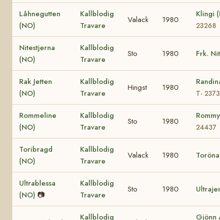
Låhnegutten
Kallblodig
Klingi
Valack
1980
(NO)
Travare
23268
Nitestjerna
Kallblodig
Sto
1980
Frk. Ni
(NO)
Travare
Rak Jetten
Kallblodig
Randin
Hingst
1980
(NO)
Travare
T- 237
Rommeline
Kallblodig
Rommy
Sto
1980
(NO)
Travare
24437
Toribragd
Kallblodig
Valack
1980
Toröna
(NO)
Travare
Ultrablessa
Kallblodig
Sto
1980
Ultraje
(NO)
📷
Travare
Kallblodig
Gjönn 