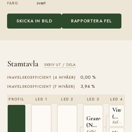
svart
FÄRG
SKICKA IN BILD
RAPPORTERA FEL
Stamtavla
SKRIV UT / DELA
0,00 %
INAVELSKOEFFICIENT (4 NIVÅER)
3,94 %
INAVELSKOEFFICIENT (7 NIVÅER)
PROFIL
LED 1
LED 2
LED 3
LED 4
Vinvar
(NO)
Granvar
Kallblodig Travare
T-
(NO)
230
NT
Kallblodig Travare