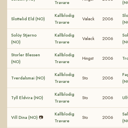
Travare
(N
Kallblodig
Slo
Slottelid Eld (NO)
Valack
2006
Travare
(N
Solöy Stjerno
Kallblodig
So
Valack
2006
(NO)
Travare
(N
Storler Blessen
Kallblodig
Hingst
2006
Tro
(NO)
Travare
Kallblodig
Fa
Tverdalsmai (NO)
Sto
2006
Travare
(N
Kallblodig
Tyll Eldvira (NO)
Sto
2006
Ull
Travare
Kallblodig
Sal
Vill Dina (NO)
📷
Sto
2006
Travare
(N