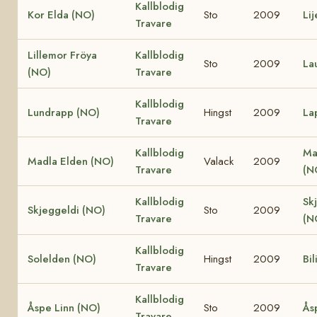
Kallblodig
Kor Elda (NO)
Sto
2009
Li
Travare
Lillemor Fröya
Kallblodig
Sto
2009
La
(NO)
Travare
Kallblodig
Lundrapp (NO)
Hingst
2009
La
Travare
Kallblodig
Ma
Madla Elden (NO)
Valack
2009
Travare
(N
Kallblodig
Sk
Skjeggeldi (NO)
Sto
2009
Travare
(N
Kallblodig
Solelden (NO)
Hingst
2009
Bil
Travare
Kallblodig
Åspe Linn (NO)
Sto
2009
Ås
Travare