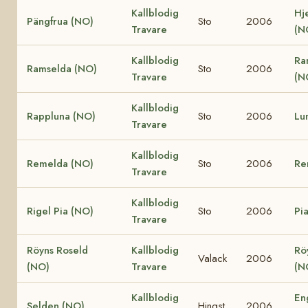
Kallblodig
Hj
Pängfrua (NO)
Sto
2006
Travare
(N
Kallblodig
Ra
Ramselda (NO)
Sto
2006
Travare
(N
Kallblodig
Rappluna (NO)
Sto
2006
Lu
Travare
Kallblodig
Remelda (NO)
Sto
2006
Re
Travare
Kallblodig
Rigel Pia (NO)
Sto
2006
Pi
Travare
Röyns Roseld
Kallblodig
Rö
Valack
2006
(NO)
Travare
(N
Kallblodig
En
Selden (NO)
Hingst
2006