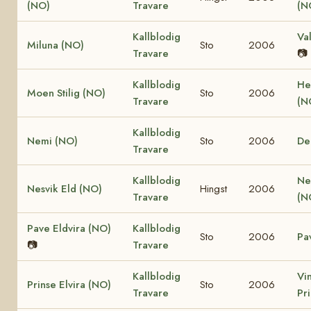
(NO)
Travare
(N
Kallblodig
Va
Miluna (NO)
Sto
2006
Travare
📷
Kallblodig
He
Moen Stilig (NO)
Sto
2006
Travare
(N
Kallblodig
Nemi (NO)
Sto
2006
De
Travare
Kallblodig
Ne
Nesvik Eld (NO)
Hingst
2006
Travare
(N
Pave Eldvira (NO)
Kallblodig
Sto
2006
Pa
📷
Travare
Kallblodig
Vi
Prinse Elvira (NO)
Sto
2006
Travare
Pr