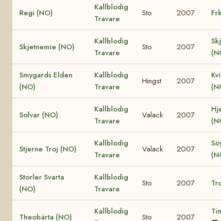
Kallblodig
Regi (NO)
Sto
2007
Fr
Travare
Kallblodig
Sk
Skjetnemie (NO)
Sto
2007
Travare
(N
Smygards Elden
Kallblodig
Kv
Hingst
2007
(NO)
Travare
(N
Kallblodig
Hje
Solvar (NO)
Valack
2007
Travare
(N
Kallblodig
Söy
Stjerne Troj (NO)
Valack
2007
Travare
(N
Storler Svarta
Kallblodig
Sto
2007
Tro
(NO)
Travare
Kallblodig
Ti
Theobärta (NO)
Sto
2007