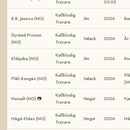
Travare
03-05
Kallblodig
B.B. Jessica (NO)
Sto
2006
Ba
Travare
Dyrstad Prinsen
Kallblodig
Valack
2006
År
(NO)
Travare
Kallblodig
Eldsjuba (NO)
Sto
2006
Ro
Travare
Kallblodig
Flå
Flåli Kongen (NO)
Valack
2006
Travare
(N
Kallblodig
Havsalt (NO)
📷
Hingst
2006
Fj
Travare
Kallblodig
Hågå Elden (NO)
Hingst
2006
Hå
Travare