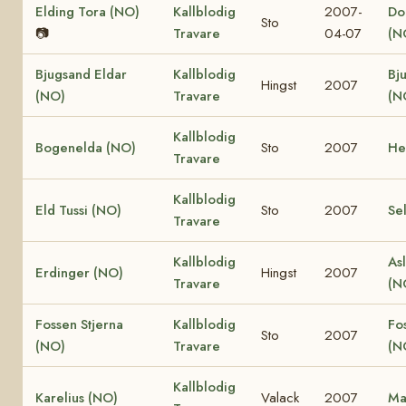
Elding Tora (NO)
Kallblodig
2007-
Dol
Sto
📷
Travare
04-07
(N
Bjugsand Eldar
Kallblodig
Bj
Hingst
2007
(NO)
Travare
(N
Kallblodig
Bogenelda (NO)
Sto
2007
He
Travare
Kallblodig
Eld Tussi (NO)
Sto
2007
Se
Travare
Kallblodig
Asl
Erdinger (NO)
Hingst
2007
Travare
(N
Fossen Stjerna
Kallblodig
Fo
Sto
2007
(NO)
Travare
(N
Kallblodig
Karelius (NO)
Valack
2007
Ma