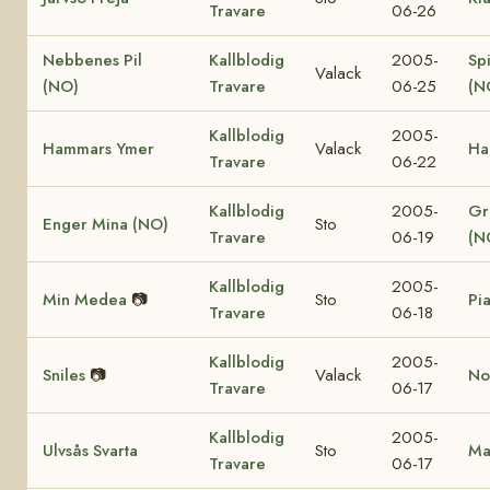
Travare
06-26
Nebbenes Pil
Kallblodig
2005-
Sp
Valack
(NO)
Travare
06-25
(N
Kallblodig
2005-
Hammars Ymer
Valack
Ha
Travare
06-22
Kallblodig
2005-
Gr
Enger Mina (NO)
Sto
Travare
06-19
(N
Kallblodig
2005-
Min Medea
📷
Sto
Pi
Travare
06-18
Kallblodig
2005-
Sniles
📷
Valack
Nor
Travare
06-17
Kallblodig
2005-
Ulvsås Svarta
Sto
Ma
Travare
06-17