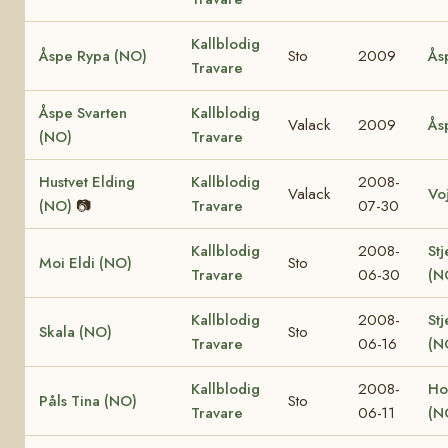
Kallblodig
Åspe Rypa (NO)
Sto
2009
Ås
Travare
Åspe Svarten
Kallblodig
Valack
2009
Ås
(NO)
Travare
Hustvet Elding
Kallblodig
2008-
Valack
Vo
(NO)
📷
Travare
07-30
Kallblodig
2008-
Stj
Moi Eldi (NO)
Sto
Travare
06-30
(N
Kallblodig
2008-
Stj
Skala (NO)
Sto
Travare
06-16
(N
Kallblodig
2008-
Ho
Påls Tina (NO)
Sto
Travare
06-11
(N