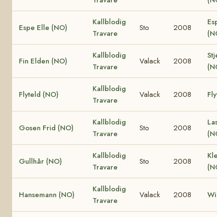
Kallblodig
Es
Espe Elle (NO)
Sto
2008
Travare
(N
Kallblodig
Stj
Fin Elden (NO)
Valack
2008
Travare
(N
Kallblodig
Flyteld (NO)
Valack
2008
Fly
Travare
Kallblodig
La
Gosen Frid (NO)
Sto
2008
Travare
(N
Kallblodig
Kle
Gullhår (NO)
Sto
2008
Travare
(N
Kallblodig
Hansemann (NO)
Valack
2008
Wi
Travare