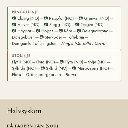
HINGSTLINJE
📷
Elding (NO)
📷
Rappfot (NO)
📷
Granvar (NO)
—
—
—
📷
Vinvar (NO)
📷
Stegg (NO)
📷
Trygve (NO)
—
—
—
📷
Högnar
📷
Högne
📷
Kåre
📷
Dalegudbrand
—
—
—
—
Dölegubben
📷
Sterkoder
Toftebrun
—
—
—
Den gamle Toftehingsten
Hingst från Tofte i Dovre
—
STOLINJE
Flytlill (NO)
Flyto (NO)
📷
Flyta (NO)
Sylja (NO)
—
—
—
—
Sylfrida (NO)
📷
Sylfrid (NO)
📷
Närböseira (NO)
—
—
—
Flora
Grönnebergsbruna
Bruna
—
—
Halvsyskon
PÅ FADERSIDAN (200)