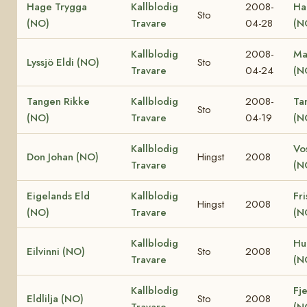
Hage Trygga
Kallblodig
2008-
Ha
Sto
(NO)
Travare
04-28
(N
Kallblodig
2008-
Ma
Lyssjö Eldi (NO)
Sto
Travare
04-24
(N
Tangen Rikke
Kallblodig
2008-
Ta
Sto
(NO)
Travare
04-19
(N
Kallblodig
Vo
Don Johan (NO)
Hingst
2008
Travare
(N
Eigelands Eld
Kallblodig
Fri
Hingst
2008
(NO)
Travare
(N
Kallblodig
Hu
Eilvinni (NO)
Sto
2008
Travare
(N
Kallblodig
Fje
Eldlilja (NO)
Sto
2008
Travare
(N