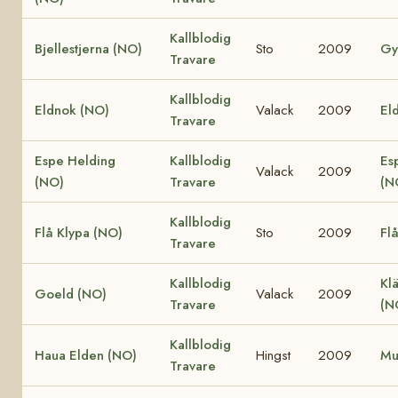
Kallblodig
Bjellestjerna (NO)
Sto
2009
Gy
Travare
Kallblodig
Eldnok (NO)
Valack
2009
Eld
Travare
Espe Helding
Kallblodig
Es
Valack
2009
(NO)
Travare
(N
Kallblodig
Flå Klypa (NO)
Sto
2009
Fl
Travare
Kallblodig
Klä
Goeld (NO)
Valack
2009
Travare
(N
Kallblodig
Haua Elden (NO)
Hingst
2009
Mu
Travare