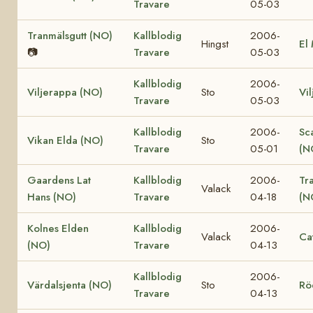
Travare
05-03
Tranmälsgutt (NO)
Kallblodig
2006-
Hingst
El
📷
Travare
05-03
Kallblodig
2006-
Viljerappa (NO)
Sto
Vi
Travare
05-03
Kallblodig
2006-
Sc
Vikan Elda (NO)
Sto
Travare
05-01
(N
Gaardens Lat
Kallblodig
2006-
Tr
Valack
Hans (NO)
Travare
04-18
(N
Kolnes Elden
Kallblodig
2006-
Valack
Ca
(NO)
Travare
04-13
Kallblodig
2006-
Värdalsjenta (NO)
Sto
Rö
Travare
04-13