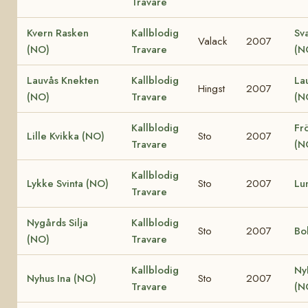
Travare
Kvern Rasken
Kallblodig
Sv
Valack
2007
(NO)
Travare
(N
Lauvås Knekten
Kallblodig
La
Hingst
2007
(NO)
Travare
(N
Kallblodig
Fr
Lille Kvikka (NO)
Sto
2007
Travare
(N
Kallblodig
Lykke Svinta (NO)
Sto
2007
Lu
Travare
Nygårds Silja
Kallblodig
Sto
2007
Bo
(NO)
Travare
Kallblodig
Ny
Nyhus Ina (NO)
Sto
2007
Travare
(N