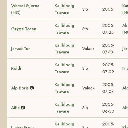
Wessel Stjerna
Kallblodig
Ka
Sto
2006
(NO)
Travare
(N
Kallblodig
2005-
Ak
Grysta Tösen
Sto
Travare
07-25
(N
Kallblodig
2005-
Järvsö Tur
Valack
Jär
Travare
07-18
Kallblodig
2005-
Roldi
Sto
Ni
Travare
07-09
Kallblodig
2005-
Alp Boris
📷
Valack
Al
Travare
07-07
Kallblodig
2005-
Alfia
📷
Sto
Al
Travare
06-30
Kallblodig
2005-
Järvsö Freja
Sto
Kl