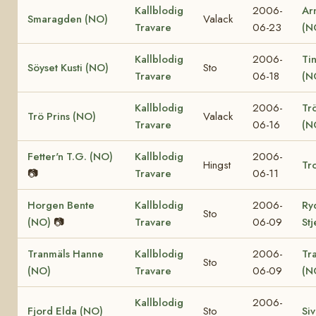
Kallblodig
2006-
Ar
Smaragden (NO)
Valack
Travare
06-23
(N
Kallblodig
2006-
Ti
Söyset Kusti (NO)
Sto
Travare
06-18
(N
Kallblodig
2006-
Tr
Trö Prins (NO)
Valack
Travare
06-16
(N
Fetter'n T.G. (NO)
Kallblodig
2006-
Hingst
Tro
📷
Travare
06-11
Horgen Bente
Kallblodig
2006-
Ry
Sto
(NO)
📷
Travare
06-09
St
Tranmäls Hanne
Kallblodig
2006-
Tr
Sto
(NO)
Travare
06-09
(N
Kallblodig
2006-
Fjord Elda (NO)
Sto
Si