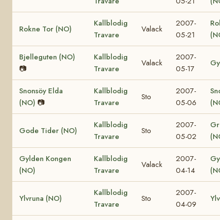
Travare
05-21
(N
Kallblodig
2007-
Ro
Rokne Tor (NO)
Valack
Travare
05-21
(N
Bjelleguten (NO)
Kallblodig
2007-
Valack
Gy
📷
Travare
05-17
Snonsöy Elda
Kallblodig
2007-
Sn
Sto
(NO)
📷
Travare
05-06
(N
Kallblodig
2007-
Gr
Gode Tider (NO)
Sto
Travare
05-02
(N
Gylden Kongen
Kallblodig
2007-
Gy
Valack
(NO)
Travare
04-14
(N
Kallblodig
2007-
Ylvruna (NO)
Sto
Yl
Travare
04-09