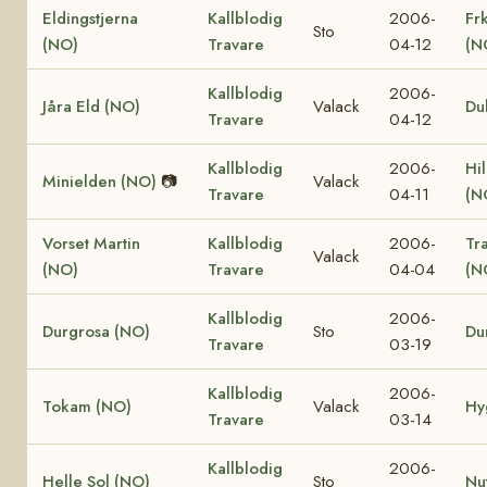
Eldingstjerna
Kallblodig
2006-
Fr
Sto
(NO)
Travare
04-12
(N
Kallblodig
2006-
Jåra Eld (NO)
Valack
Du
Travare
04-12
Kallblodig
2006-
Hi
Minielden (NO)
📷
Valack
Travare
04-11
(N
Vorset Martin
Kallblodig
2006-
Tr
Valack
(NO)
Travare
04-04
(N
Kallblodig
2006-
Durgrosa (NO)
Sto
Du
Travare
03-19
Kallblodig
2006-
Tokam (NO)
Valack
Hy
Travare
03-14
Kallblodig
2006-
Helle Sol (NO)
Sto
Nu