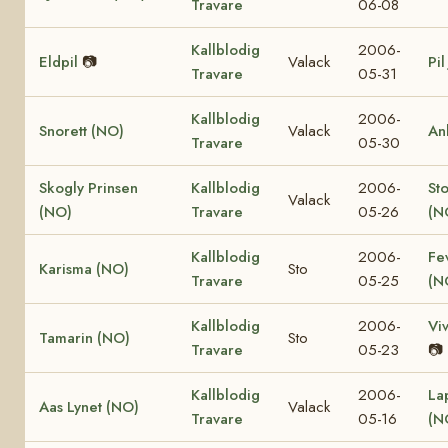
Travare
06-08
Kallblodig
2006-
Eldpil
📷
Valack
Pil
Travare
05-31
Kallblodig
2006-
Snorett (NO)
Valack
An
Travare
05-30
Skogly Prinsen
Kallblodig
2006-
St
Valack
(NO)
Travare
05-26
(N
Kallblodig
2006-
Fe
Karisma (NO)
Sto
Travare
05-25
(N
Kallblodig
2006-
Vi
Tamarin (NO)
Sto
Travare
05-23
📷
Kallblodig
2006-
La
Aas Lynet (NO)
Valack
Travare
05-16
(N