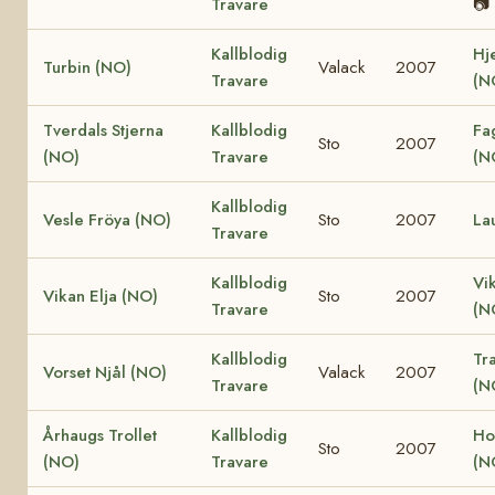
Travare
📷
Kallblodig
Hj
Turbin (NO)
Valack
2007
Travare
(N
Tverdals Stjerna
Kallblodig
Fa
Sto
2007
(NO)
Travare
(N
Kallblodig
Vesle Fröya (NO)
Sto
2007
La
Travare
Kallblodig
Vi
Vikan Elja (NO)
Sto
2007
Travare
(N
Kallblodig
Tr
Vorset Njål (NO)
Valack
2007
Travare
(N
Århaugs Trollet
Kallblodig
Ho
Sto
2007
(NO)
Travare
(N