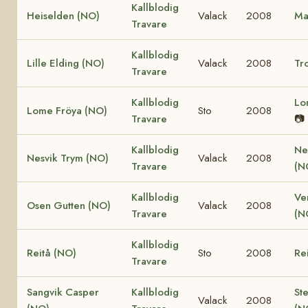
Kallblodig
Heiselden (NO)
Valack
2008
Ma
Travare
Kallblodig
Lille Elding (NO)
Valack
2008
Tro
Travare
Kallblodig
Lo
Lome Fröya (NO)
Sto
2008
Travare
📷
Kallblodig
Ne
Nesvik Trym (NO)
Valack
2008
Travare
(N
Kallblodig
Ve
Osen Gutten (NO)
Valack
2008
Travare
(N
Kallblodig
Reitå (NO)
Sto
2008
Re
Travare
Sangvik Casper
Kallblodig
St
Valack
2008