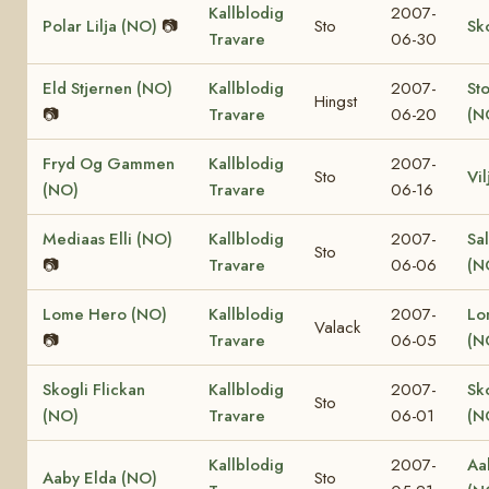
Kallblodig
2007-
Polar Lilja (NO)
📷
Sto
Sk
Travare
06-30
Eld Stjernen (NO)
Kallblodig
2007-
St
Hingst
📷
Travare
06-20
(N
Fryd Og Gammen
Kallblodig
2007-
Sto
Vi
(NO)
Travare
06-16
Mediaas Elli (NO)
Kallblodig
2007-
Sa
Sto
📷
Travare
06-06
(N
Lome Hero (NO)
Kallblodig
2007-
Lo
Valack
📷
Travare
06-05
(N
Skogli Flickan
Kallblodig
2007-
Sk
Sto
(NO)
Travare
06-01
(N
Kallblodig
2007-
Aa
Aaby Elda (NO)
Sto