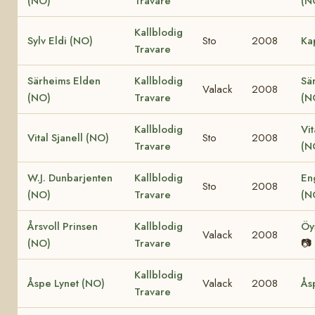
(NO)
Travare
(N
Kallblodig
Sylv Eldi (NO)
Sto
2008
Ka
Travare
Särheims Elden
Kallblodig
Sä
Valack
2008
(NO)
Travare
(N
Kallblodig
Vit
Vital Sjanell (NO)
Sto
2008
Travare
(N
W.J. Dunbarjenten
Kallblodig
En
Sto
2008
(NO)
Travare
(N
Årsvoll Prinsen
Kallblodig
Öy
Valack
2008
(NO)
Travare
📷
Kallblodig
Åspe Lynet (NO)
Valack
2008
Ås
Travare