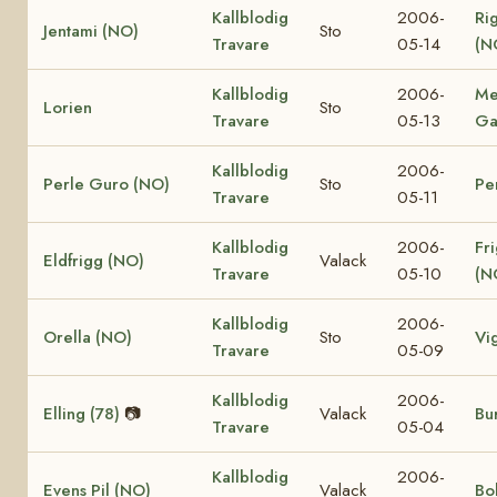
Kallblodig
2006-
Ri
Jentami (NO)
Sto
Travare
05-14
(N
Kallblodig
2006-
Me
Lorien
Sto
Travare
05-13
Ga
Kallblodig
2006-
Perle Guro (NO)
Sto
Pe
Travare
05-11
Kallblodig
2006-
Fr
Eldfrigg (NO)
Valack
Travare
05-10
(N
Kallblodig
2006-
Orella (NO)
Sto
Vi
Travare
05-09
Kallblodig
2006-
Elling (78)
📷
Valack
Bur
Travare
05-04
Kallblodig
2006-
Evens Pil (NO)
Valack
Bo