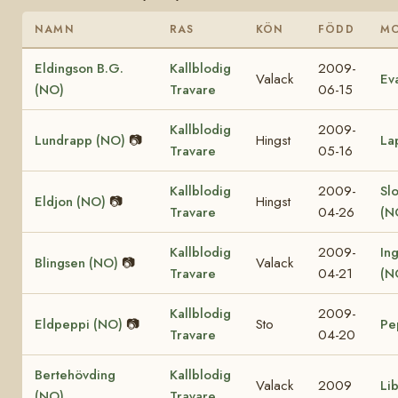
NAMN
RAS
KÖN
FÖDD
M
Eldingson B.G.
Kallblodig
2009-
Valack
Ev
(NO)
Travare
06-15
Kallblodig
2009-
Lundrapp (NO)
📷
Hingst
La
Travare
05-16
Kallblodig
2009-
Sl
Eldjon (NO)
📷
Hingst
Travare
04-26
(N
Kallblodig
2009-
In
Blingsen (NO)
📷
Valack
Travare
04-21
(N
Kallblodig
2009-
Eldpeppi (NO)
📷
Sto
Pe
Travare
04-20
Bertehövding
Kallblodig
Valack
2009
Li
(NO)
Travare