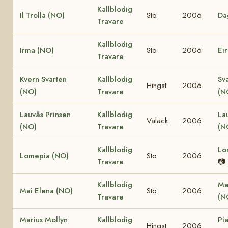
Kallblodig
Il Trolla (NO)
Sto
2006
Da
Travare
Kallblodig
Irma (NO)
Sto
2006
Ei
Travare
Kvern Svarten
Kallblodig
Sv
Hingst
2006
(NO)
Travare
(N
Lauvås Prinsen
Kallblodig
La
Valack
2006
(NO)
Travare
(N
Kallblodig
Lo
Lomepia (NO)
Sto
2006
Travare
📷
Kallblodig
Ma
Mai Elena (NO)
Sto
2006
Travare
(N
Marius Mollyn
Kallblodig
Pi
Hingst
2006