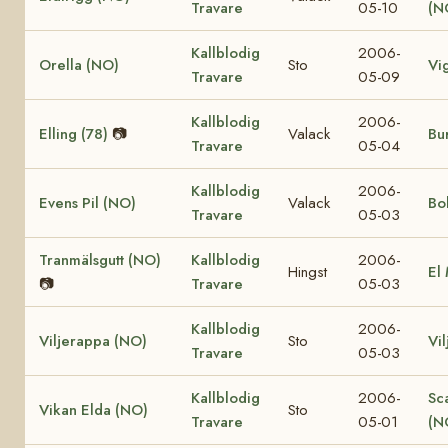
Travare
05-10
(N
Kallblodig
2006-
Orella (NO)
Sto
Vi
Travare
05-09
Kallblodig
2006-
Elling (78)
📷
Valack
Bur
Travare
05-04
Kallblodig
2006-
Evens Pil (NO)
Valack
Bo
Travare
05-03
Tranmälsgutt (NO)
Kallblodig
2006-
Hingst
El
📷
Travare
05-03
Kallblodig
2006-
Viljerappa (NO)
Sto
Vi
Travare
05-03
Kallblodig
2006-
Sc
Vikan Elda (NO)
Sto
Travare
05-01
(N