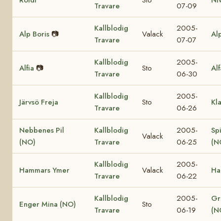
Travare
07-09
Kallblodig
2005-
Alp Boris
📷
Valack
Al
Travare
07-07
Kallblodig
2005-
Alfia
📷
Sto
Al
Travare
06-30
Kallblodig
2005-
Järvsö Freja
Sto
Kl
Travare
06-26
Nebbenes Pil
Kallblodig
2005-
Sp
Valack
(NO)
Travare
06-25
(N
Kallblodig
2005-
Hammars Ymer
Valack
Ha
Travare
06-22
Kallblodig
2005-
Gr
Enger Mina (NO)
Sto
Travare
06-19
(N