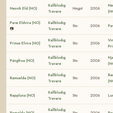
Kallblodig
Ne
Nesvik Eld (NO)
Hingst
2006
Travare
(N
Pave Eldvira (NO)
Kallblodig
Sto
2006
Pa
📷
Travare
Kallblodig
Vi
Prinse Elvira (NO)
Sto
2006
Travare
Pr
Kallblodig
Hj
Pängfrua (NO)
Sto
2006
Travare
(N
Kallblodig
Ra
Ramselda (NO)
Sto
2006
Travare
(N
Kallblodig
Rappluna (NO)
Sto
2006
Lu
Travare
Kallblodig
Remelda (NO)
Sto
2006
Re