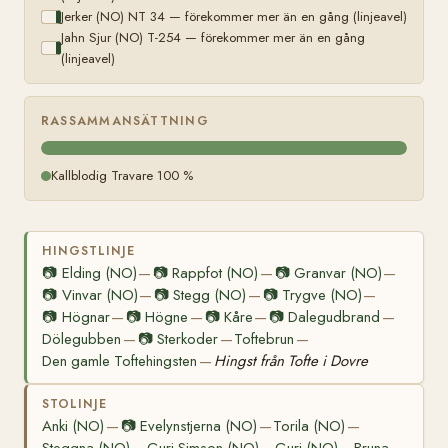
Jerker (NO) NT 34 — förekommer mer än en gång (linjeavel)
Jahn Sjur (NO) T-254 — förekommer mer än en gång
(linjeavel)
RASSAMMANSÄTTNING
Kallblodig Travare 100 %
HINGSTLINJE
📷
Elding (NO)
📷
Rappfot (NO)
📷
Granvar (NO)
—
—
—
📷
Vinvar (NO)
📷
Stegg (NO)
📷
Trygve (NO)
—
—
—
📷
Högnar
📷
Högne
📷
Kåre
📷
Dalegudbrand
—
—
—
—
Dölegubben
📷
Sterkoder
Toftebrun
—
—
—
Den gamle Toftehingsten
Hingst från Tofte i Dovre
—
STOLINJE
Anki (NO)
📷
Evelynstjerna (NO)
Torila (NO)
—
—
—