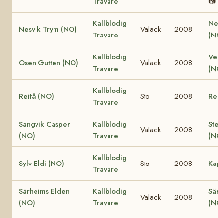
Travare
📷
Kallblodig
Ne
Nesvik Trym (NO)
Valack
2008
Travare
(N
Kallblodig
Ve
Osen Gutten (NO)
Valack
2008
Travare
(N
Kallblodig
Reitå (NO)
Sto
2008
Re
Travare
Sangvik Casper
Kallblodig
St
Valack
2008
(NO)
Travare
(N
Kallblodig
Sylv Eldi (NO)
Sto
2008
Ka
Travare
Särheims Elden
Kallblodig
Sä
Valack
2008
(NO)
Travare
(N