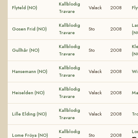
Kallblodig
Flyteld (NO)
Valack
2008
Fly
Travare
Kallblodig
La
Gosen Frid (NO)
Sto
2008
Travare
(N
Kallblodig
Kle
Gullhår (NO)
Sto
2008
Travare
(N
Kallblodig
Hansemann (NO)
Valack
2008
Wi
Travare
Kallblodig
Heiselden (NO)
Valack
2008
Ma
Travare
Kallblodig
Lille Elding (NO)
Valack
2008
Tro
Travare
Kallblodig
Lo
Lome Fröya (NO)
Sto
2008