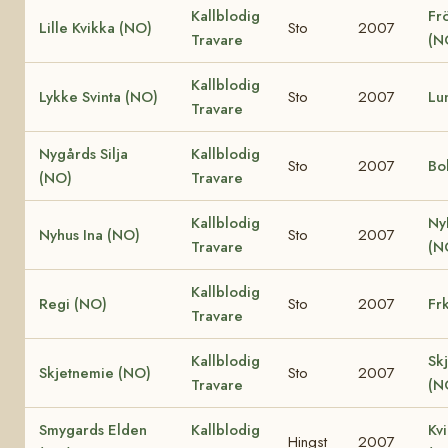
Kallblodig
Fr
Lille Kvikka (NO)
Sto
2007
Travare
(N
Kallblodig
Lykke Svinta (NO)
Sto
2007
Lu
Travare
Nygårds Silja
Kallblodig
Sto
2007
Bo
(NO)
Travare
Kallblodig
Ny
Nyhus Ina (NO)
Sto
2007
Travare
(N
Kallblodig
Regi (NO)
Sto
2007
Fr
Travare
Kallblodig
Sk
Skjetnemie (NO)
Sto
2007
Travare
(N
Smygards Elden
Kallblodig
Kv
Hingst
2007