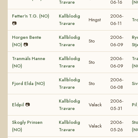
Travare
06-16
(N
Fetter'n T.G. (NO)
Kallblodig
2006-
Hingst
Tro
📷
Travare
06-11
Horgen Bente
Kallblodig
2006-
Ry
Sto
(NO)
📷
Travare
06-09
St
Tranmäls Hanne
Kallblodig
2006-
Tr
Sto
(NO)
Travare
06-09
(N
Kallblodig
2006-
Fjord Elda (NO)
Sto
Si
Travare
06-08
Kallblodig
2006-
Eldpil
📷
Valack
Pil
Travare
05-31
Skogly Prinsen
Kallblodig
2006-
St
Valack
(NO)
Travare
05-26
(N