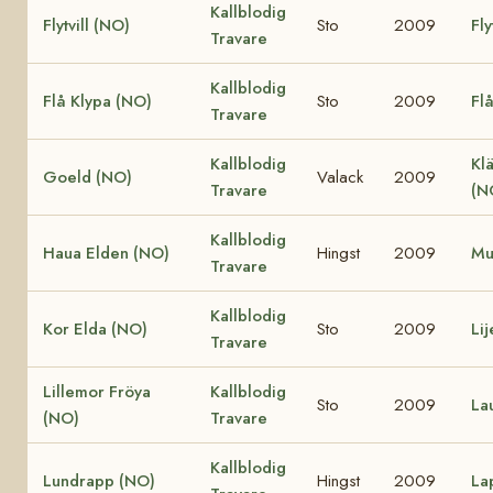
Kallblodig
Flytvill (NO)
Sto
2009
Fly
Travare
Kallblodig
Flå Klypa (NO)
Sto
2009
Fl
Travare
Kallblodig
Klä
Goeld (NO)
Valack
2009
Travare
(N
Kallblodig
Haua Elden (NO)
Hingst
2009
Mu
Travare
Kallblodig
Kor Elda (NO)
Sto
2009
Li
Travare
Lillemor Fröya
Kallblodig
Sto
2009
La
(NO)
Travare
Kallblodig
Lundrapp (NO)
Hingst
2009
La