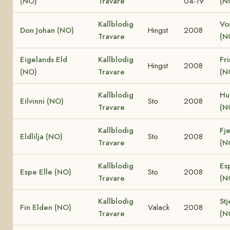
(NO)
Travare
04-19
(N
Kallblodig
Vo
Don Johan (NO)
Hingst
2008
Travare
(N
Eigelands Eld
Kallblodig
Fri
Hingst
2008
(NO)
Travare
(N
Kallblodig
Hu
Eilvinni (NO)
Sto
2008
Travare
(N
Kallblodig
Fje
Eldlilja (NO)
Sto
2008
Travare
(N
Kallblodig
Es
Espe Elle (NO)
Sto
2008
Travare
(N
Kallblodig
Stj
Fin Elden (NO)
Valack
2008
Travare
(N