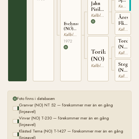
Jahn
(NO)
Kallblodig Travare
Piril
T-
(NO)
Kallblodig Travare
Åreskjol
254
N 1932
Flicka
Evelynstjerna
(NO)
(NO)
Kallblodig Travare
T-
Kallblodig Travare
24760
Tordenfl
1972
(NO)
Torila
T-
Kallblodig Travare
(NO)
240
Steggna
Kallblodig Travare
(NO)
T-
Kallblodig Travare
1162
Foto finns i databasen
Granvar (NO) NT 52 — förekommer mer än en gång
(linjeavel)
Vinvar (NO) T-230 — förekommer mer än en gång
(linjeavel)
Klästad Terna (NO) T-1427 — förekommer mer än en gång
(linjeavel)