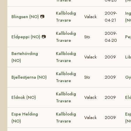
Kallblodig
2009-
In
Blingsen (NO)
📷
Valack
Travare
04-21
(N
Kallblodig
2009-
Eldpeppi (NO)
📷
Sto
Pe
Travare
04-20
Bertehövding
Kallblodig
Valack
2009
Li
(NO)
Travare
Kallblodig
Bjellestjerna (NO)
Sto
2009
Gy
Travare
Kallblodig
Eldnok (NO)
Valack
2009
Eld
Travare
Espe Helding
Kallblodig
Es
Valack
2009
(NO)
Travare
(N