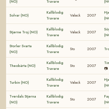
(NO)
Travare
(N
Kallblodig
Hje
Solvar (NO)
Valack
2007
Travare
(N
Kallblodig
Söy
Stjerne Troj (NO)
Valack
2007
Travare
(N
Storler Svarta
Kallblodig
Sto
2007
Tro
(NO)
Travare
Kallblodig
Ti
Theobärta (NO)
Sto
2007
Travare
📷
Kallblodig
Hj
Turbin (NO)
Valack
2007
Travare
(N
Tverdals Stjerna
Kallblodig
Fa
Sto
2007
(NO)
Travare
(N