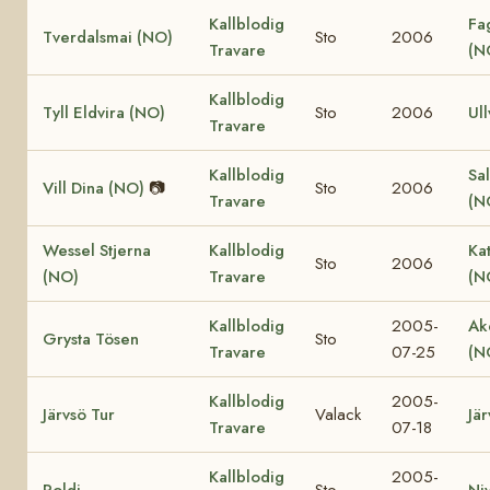
Kallblodig
Fa
Tverdalsmai (NO)
Sto
2006
Travare
(N
Kallblodig
Tyll Eldvira (NO)
Sto
2006
Ull
Travare
Kallblodig
Sal
Vill Dina (NO)
📷
Sto
2006
Travare
(N
Wessel Stjerna
Kallblodig
Ka
Sto
2006
(NO)
Travare
(N
Kallblodig
2005-
Ak
Grysta Tösen
Sto
Travare
07-25
(N
Kallblodig
2005-
Järvsö Tur
Valack
Jär
Travare
07-18
Kallblodig
2005-
Roldi
Sto
Ni