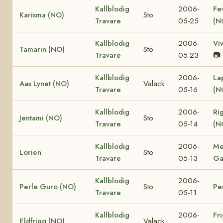
Kallblodig
2006-
Fe
Karisma (NO)
Sto
Travare
05-25
(N
Kallblodig
2006-
Vi
Tamarin (NO)
Sto
Travare
05-23
📷
Kallblodig
2006-
La
Aas Lynet (NO)
Valack
Travare
05-16
(N
Kallblodig
2006-
Ri
Jentami (NO)
Sto
Travare
05-14
(N
Kallblodig
2006-
Me
Lorien
Sto
Travare
05-13
Ga
Kallblodig
2006-
Perle Guro (NO)
Sto
Pe
Travare
05-11
Kallblodig
2006-
Fr
Eldfrigg (NO)
Valack