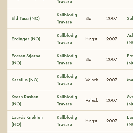
Travare
Kallblodig
Eld Tussi (NO)
Sto
2007
Se
Travare
Kallblodig
Asl
Erdinger (NO)
Hingst
2007
Travare
(N
Fossen Stjerna
Kallblodig
Fo
Sto
2007
(NO)
Travare
(N
Kallblodig
Karelius (NO)
Valack
2007
Ma
Travare
Kvern Rasken
Kallblodig
Sv
Valack
2007
(NO)
Travare
(N
Lauvås Knekten
Kallblodig
La
Hingst
2007
(NO)
Travare
(N