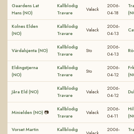
Gaardens Lat
Kallblodig
2006-
Tr
Valack
Hans (NO)
Travare
04-18
(N
Kolnes Elden
Kallblodig
2006-
Valack
Ca
(NO)
Travare
04-13
Kallblodig
2006-
Värdalsjenta (NO)
Sto
Rö
Travare
04-13
Eldingstjerna
Kallblodig
2006-
Fr
Sto
(NO)
Travare
04-12
(N
Kallblodig
2006-
Jåra Eld (NO)
Valack
Du
Travare
04-12
Kallblodig
2006-
Hi
Minielden (NO)
📷
Valack
Travare
04-11
(N
Vorset Martin
Kallblodig
2006-
Tr
Valack