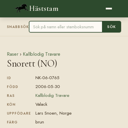
Häststam
SÖK
SNABBSÖK
Raser
›
Kallblodig Travare
Snorett (NO)
NK-06-0765
ID
2006-05-30
FÖDD
Kallblodig Travare
RAS
Valack
KÖN
Lars Snoen, Norge
UPPFÖDARE
brun
FÄRG