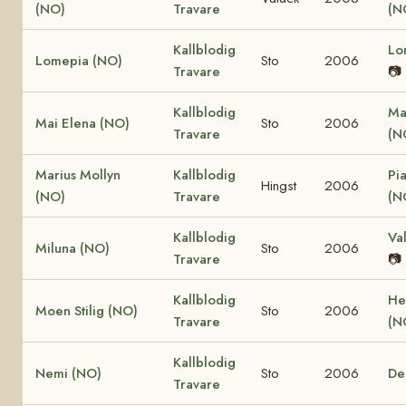
(NO)
Travare
(N
Kallblodig
Lo
Lomepia (NO)
Sto
2006
Travare
📷
Kallblodig
Ma
Mai Elena (NO)
Sto
2006
Travare
(N
Marius Mollyn
Kallblodig
Pi
Hingst
2006
(NO)
Travare
(N
Kallblodig
Va
Miluna (NO)
Sto
2006
Travare
📷
Kallblodig
He
Moen Stilig (NO)
Sto
2006
Travare
(N
Kallblodig
Nemi (NO)
Sto
2006
De
Travare