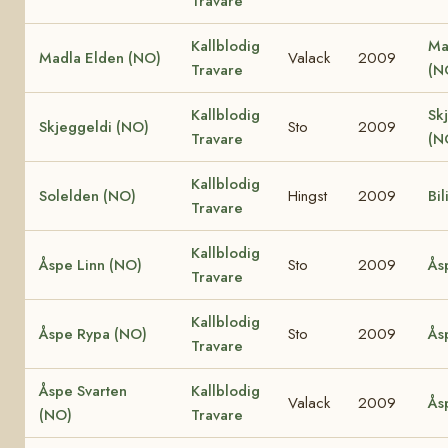
Travare
Kallblodig
Ma
Madla Elden (NO)
Valack
2009
Travare
(N
Kallblodig
Sk
Skjeggeldi (NO)
Sto
2009
Travare
(N
Kallblodig
Solelden (NO)
Hingst
2009
Bil
Travare
Kallblodig
Åspe Linn (NO)
Sto
2009
Ås
Travare
Kallblodig
Åspe Rypa (NO)
Sto
2009
Ås
Travare
Åspe Svarten
Kallblodig
Valack
2009
Ås
(NO)
Travare