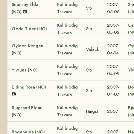
Snonsöy Elda
Kallblodig
2007-
Sn
Sto
(NO)
📷
Travare
05-06
(N
Kallblodig
2007-
Gr
Gode Tider (NO)
Sto
Travare
05-02
(N
Gylden Kongen
Kallblodig
2007-
Gy
Valack
(NO)
Travare
04-14
(N
Kallblodig
2007-
Ylvruna (NO)
Sto
Yl
Travare
04-09
Elding Tora (NO)
Kallblodig
2007-
Dol
Sto
📷
Travare
04-07
(N
Bjugsand Eldar
Kallblodig
Bj
Hingst
2007
(NO)
Travare
(N
Kallblodig
Bogenelda (NO)
Sto
2007
He