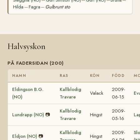
Steggna (NO)
Guri Simson (NO)
Guri (NO)
Bruna
—
—
—
—
Hilda
Fagra
Gulbrunt sto
—
—
Halvsyskon
PÅ FADERSIDAN (200)
NAMN
RAS
KÖN
FÖDD
M
Eldingson B.G.
Kallblodig
2009-
Valack
Ev
(NO)
Travare
06-15
Kallblodig
2009-
Lundrapp (NO)
📷
Hingst
La
Travare
05-16
Kallblodig
2009-
Sl
Eldjon (NO)
📷
Hingst
Travare
04-26
(N