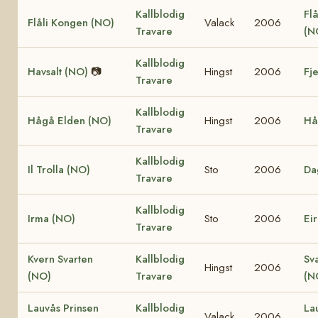
Kallblodig
Flå
Flåli Kongen (NO)
Valack
2006
Travare
(N
Kallblodig
Havsalt (NO)
📷
Hingst
2006
Fj
Travare
Kallblodig
Hågå Elden (NO)
Hingst
2006
Hå
Travare
Kallblodig
Il Trolla (NO)
Sto
2006
Da
Travare
Kallblodig
Irma (NO)
Sto
2006
Ei
Travare
Kvern Svarten
Kallblodig
Sv
Hingst
2006
(NO)
Travare
(N
Lauvås Prinsen
Kallblodig
La
Valack
2006