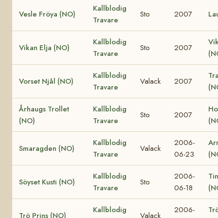
Kallblodig
Vesle Fröya (NO)
Sto
2007
La
Travare
Kallblodig
Vi
Vikan Elja (NO)
Sto
2007
Travare
(N
Kallblodig
Tr
Vorset Njål (NO)
Valack
2007
Travare
(N
Århaugs Trollet
Kallblodig
Ho
Sto
2007
(NO)
Travare
(N
Kallblodig
2006-
Ar
Smaragden (NO)
Valack
Travare
06-23
(N
Kallblodig
2006-
Ti
Söyset Kusti (NO)
Sto
Travare
06-18
(N
Kallblodig
2006-
Tr
Trö Prins (NO)
Valack