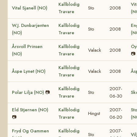
Kallblodig
Vit
Vital Sjanell (NO)
Sto
2008
Travare
(N
W.J. Dunbarjenten
Kallblodig
En
Sto
2008
(NO)
Travare
(N
Årsvoll Prinsen
Kallblodig
Öy
Valack
2008
(NO)
Travare
📷
Kallblodig
Åspe Lynet (NO)
Valack
2008
Ås
Travare
Kallblodig
2007-
Polar Lilja (NO)
📷
Sto
Sk
Travare
06-30
Eld Stjernen (NO)
Kallblodig
2007-
St
Hingst
📷
Travare
06-20
(N
Fryd Og Gammen
Kallblodig
2007-
Sto
Vi