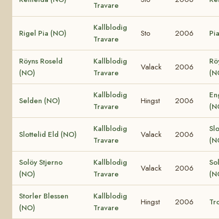
Travare
Kallblodig
Rigel Pia (NO)
Sto
2006
Pi
Travare
Röyns Roseld
Kallblodig
Rö
Valack
2006
(NO)
Travare
(N
Kallblodig
En
Selden (NO)
Hingst
2006
Travare
(N
Kallblodig
Slo
Slottelid Eld (NO)
Valack
2006
Travare
(N
Solöy Stjerno
Kallblodig
So
Valack
2006
(NO)
Travare
(N
Storler Blessen
Kallblodig
Hingst
2006
Tro
(NO)
Travare