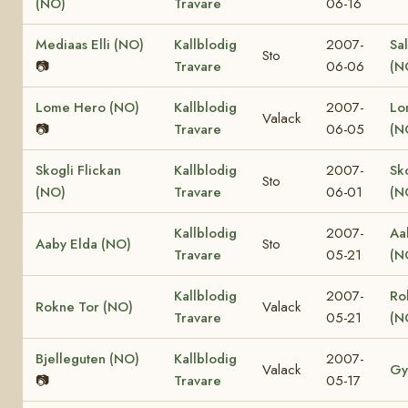
(NO)
Travare
06-16
Mediaas Elli (NO)
Kallblodig
2007-
Sa
Sto
📷
Travare
06-06
(N
Lome Hero (NO)
Kallblodig
2007-
Lo
Valack
📷
Travare
06-05
(N
Skogli Flickan
Kallblodig
2007-
Sk
Sto
(NO)
Travare
06-01
(N
Kallblodig
2007-
Aa
Aaby Elda (NO)
Sto
Travare
05-21
(N
Kallblodig
2007-
Ro
Rokne Tor (NO)
Valack
Travare
05-21
(N
Bjelleguten (NO)
Kallblodig
2007-
Valack
Gy
📷
Travare
05-17