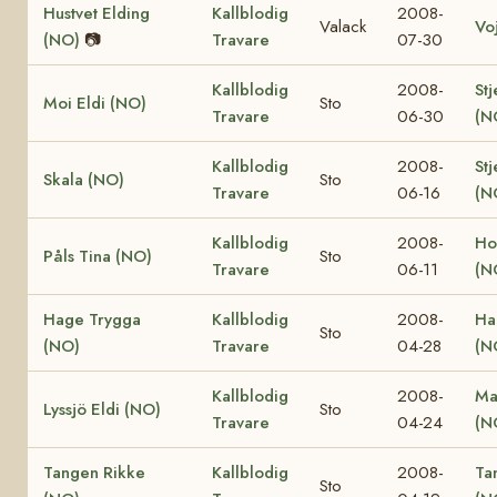
Hustvet Elding
Kallblodig
2008-
Valack
Vo
(NO)
📷
Travare
07-30
Kallblodig
2008-
Stj
Moi Eldi (NO)
Sto
Travare
06-30
(N
Kallblodig
2008-
Stj
Skala (NO)
Sto
Travare
06-16
(N
Kallblodig
2008-
Ho
Påls Tina (NO)
Sto
Travare
06-11
(N
Hage Trygga
Kallblodig
2008-
Ha
Sto
(NO)
Travare
04-28
(N
Kallblodig
2008-
Ma
Lyssjö Eldi (NO)
Sto
Travare
04-24
(N
Tangen Rikke
Kallblodig
2008-
Ta
Sto