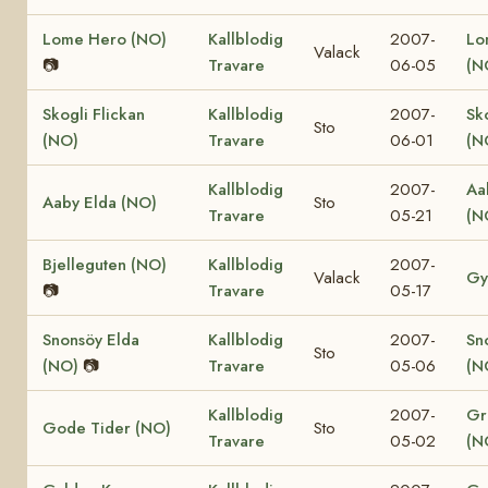
Lome Hero (NO)
Kallblodig
2007-
Lo
Valack
📷
Travare
06-05
(N
Skogli Flickan
Kallblodig
2007-
Sk
Sto
(NO)
Travare
06-01
(N
Kallblodig
2007-
Aa
Aaby Elda (NO)
Sto
Travare
05-21
(N
Bjelleguten (NO)
Kallblodig
2007-
Valack
Gy
📷
Travare
05-17
Snonsöy Elda
Kallblodig
2007-
Sn
Sto
(NO)
📷
Travare
05-06
(N
Kallblodig
2007-
Gr
Gode Tider (NO)
Sto
Travare
05-02
(N