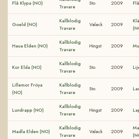
Flå Klypa (NO)
Sto
2009
Fl
Travare
Kallblodig
Klä
Goeld (NO)
Valack
2009
Travare
(N
Kallblodig
Haua Elden (NO)
Hingst
2009
Mu
Travare
Kallblodig
Kor Elda (NO)
Sto
2009
Li
Travare
Lillemor Fröya
Kallblodig
Sto
2009
La
(NO)
Travare
Kallblodig
Lundrapp (NO)
Hingst
2009
La
Travare
Kallblodig
Ma
Madla Elden (NO)
Valack
2009
Travare
(N