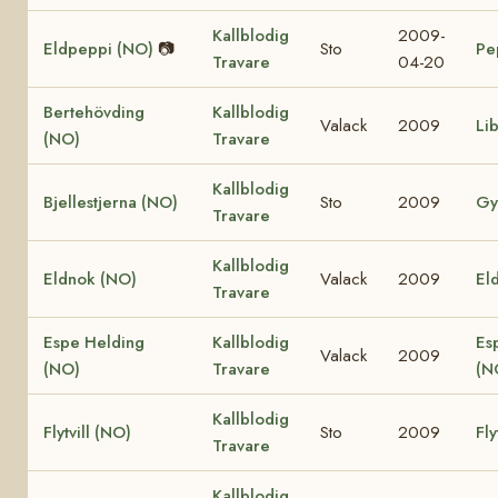
Kallblodig
2009-
Eldpeppi (NO)
📷
Sto
Pe
Travare
04-20
Bertehövding
Kallblodig
Valack
2009
Li
(NO)
Travare
Kallblodig
Bjellestjerna (NO)
Sto
2009
Gy
Travare
Kallblodig
Eldnok (NO)
Valack
2009
Eld
Travare
Espe Helding
Kallblodig
Es
Valack
2009
(NO)
Travare
(N
Kallblodig
Flytvill (NO)
Sto
2009
Fly
Travare
Kallblodig