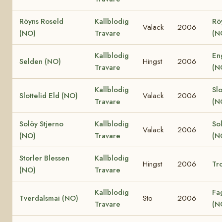
Röyns Roseld
Kallblodig
Rö
Valack
2006
(NO)
Travare
(N
Kallblodig
En
Selden (NO)
Hingst
2006
Travare
(N
Kallblodig
Slo
Slottelid Eld (NO)
Valack
2006
Travare
(N
Solöy Stjerno
Kallblodig
So
Valack
2006
(NO)
Travare
(N
Storler Blessen
Kallblodig
Hingst
2006
Tro
(NO)
Travare
Kallblodig
Fa
Tverdalsmai (NO)
Sto
2006
Travare
(N