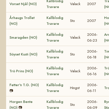
Kallblodig
Tr
Vorset Njål (NO)
Valack
2007
Travare
(N
Århaugs Trollet
Kallblodig
Ho
Sto
2007
(NO)
Travare
(N
Kallblodig
2006-
Ar
Smaragden (NO)
Valack
Travare
06-23
(N
Kallblodig
2006-
Ti
Söyset Kusti (NO)
Sto
Travare
06-18
(N
Kallblodig
2006-
Tr
Trö Prins (NO)
Valack
Travare
06-16
(N
Fetter'n T.G. (NO)
Kallblodig
2006-
Hingst
Tro
📷
Travare
06-11
Horgen Bente
Kallblodig
2006-
Ry
Sto
(NO)
📷
Travare
06-09
St