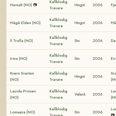
Kallblodig
Havsalt (NO)
📷
Hingst
2006
Fj
Travare
Kallblodig
Hågå Elden (NO)
Hingst
2006
Hå
Travare
Kallblodig
Il Trolla (NO)
Sto
2006
Da
Travare
Kallblodig
Irma (NO)
Sto
2006
Ei
Travare
Kvern Svarten
Kallblodig
Sv
Hingst
2006
(NO)
Travare
(N
Lauvås Prinsen
Kallblodig
La
Valack
2006
(NO)
Travare
(N
Kallblodig
Lo
Lomepia (NO)
Sto
2006
Travare
📷