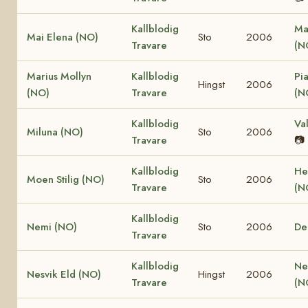
Kallblodig
Ma
Mai Elena (NO)
Sto
2006
Travare
(N
Marius Mollyn
Kallblodig
Pi
Hingst
2006
(NO)
Travare
(N
Kallblodig
Va
Miluna (NO)
Sto
2006
Travare
📷
Kallblodig
He
Moen Stilig (NO)
Sto
2006
Travare
(N
Kallblodig
Nemi (NO)
Sto
2006
De
Travare
Kallblodig
Ne
Nesvik Eld (NO)
Hingst
2006
Travare
(N