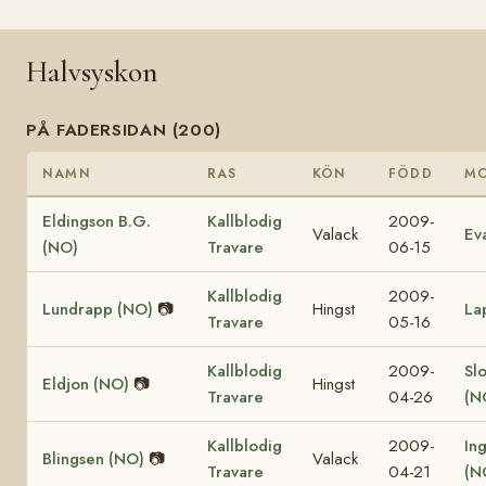
Halvsyskon
PÅ FADERSIDAN (200)
NAMN
RAS
KÖN
FÖDD
M
Eldingson B.G.
Kallblodig
2009-
Valack
Ev
(NO)
Travare
06-15
Kallblodig
2009-
Lundrapp (NO)
📷
Hingst
La
Travare
05-16
Kallblodig
2009-
Sl
Eldjon (NO)
📷
Hingst
Travare
04-26
(N
Kallblodig
2009-
In
Blingsen (NO)
📷
Valack
Travare
04-21
(N