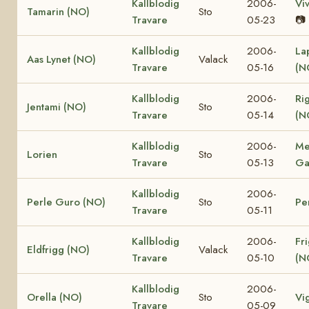
Kallblodig
2006-
Vi
Tamarin (NO)
Sto
Travare
05-23
📷
Kallblodig
2006-
La
Aas Lynet (NO)
Valack
Travare
05-16
(N
Kallblodig
2006-
Ri
Jentami (NO)
Sto
Travare
05-14
(N
Kallblodig
2006-
Me
Lorien
Sto
Travare
05-13
Ga
Kallblodig
2006-
Perle Guro (NO)
Sto
Pe
Travare
05-11
Kallblodig
2006-
Fr
Eldfrigg (NO)
Valack
Travare
05-10
(N
Kallblodig
2006-
Orella (NO)
Sto
Vi
Travare
05-09