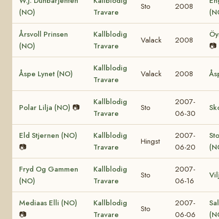
W.J. Dunbarjenten
Kallblodig
En
Sto
2008
(NO)
Travare
(N
Årsvoll Prinsen
Kallblodig
Öy
Valack
2008
(NO)
Travare
📷
Kallblodig
Åspe Lynet (NO)
Valack
2008
Ås
Travare
Kallblodig
2007-
Polar Lilja (NO)
📷
Sto
Sk
Travare
06-30
Eld Stjernen (NO)
Kallblodig
2007-
St
Hingst
📷
Travare
06-20
(N
Fryd Og Gammen
Kallblodig
2007-
Sto
Vi
(NO)
Travare
06-16
Mediaas Elli (NO)
Kallblodig
2007-
Sa
Sto
📷
Travare
06-06
(N