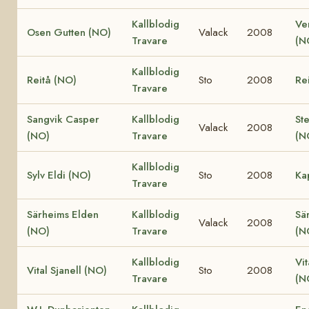
Kallblodig
Ve
Osen Gutten (NO)
Valack
2008
Travare
(N
Kallblodig
Reitå (NO)
Sto
2008
Re
Travare
Sangvik Casper
Kallblodig
St
Valack
2008
(NO)
Travare
(N
Kallblodig
Sylv Eldi (NO)
Sto
2008
Ka
Travare
Särheims Elden
Kallblodig
Sä
Valack
2008
(NO)
Travare
(N
Kallblodig
Vit
Vital Sjanell (NO)
Sto
2008
Travare
(N