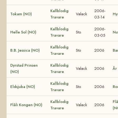
Kallblodig
2006-
Tokam (NO)
Valack
Hy
Travare
03-14
Kallblodig
2006-
Helle Sol (NO)
Sto
Nu
Travare
03-05
Kallblodig
B.B. Jessica (NO)
Sto
2006
Ba
Travare
Dyrstad Prinsen
Kallblodig
Valack
2006
År
(NO)
Travare
Kallblodig
Eldsjuba (NO)
Sto
2006
Ro
Travare
Kallblodig
Flå
Flåli Kongen (NO)
Valack
2006
Travare
(N