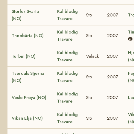
Storler Svarta
Kallblodig
Sto
2007
Tro
(NO)
Travare
Kallblodig
Ti
Theobärta (NO)
Sto
2007
Travare
📷
Kallblodig
Hj
Turbin (NO)
Valack
2007
Travare
(N
Tverdals Stjerna
Kallblodig
Fa
Sto
2007
(NO)
Travare
(N
Kallblodig
Vesle Fröya (NO)
Sto
2007
La
Travare
Kallblodig
Vi
Vikan Elja (NO)
Sto
2007
Travare
(N