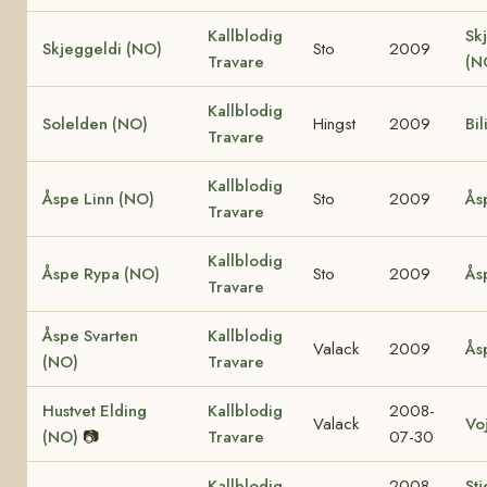
Kallblodig
Sk
Skjeggeldi (NO)
Sto
2009
Travare
(N
Kallblodig
Solelden (NO)
Hingst
2009
Bil
Travare
Kallblodig
Åspe Linn (NO)
Sto
2009
Ås
Travare
Kallblodig
Åspe Rypa (NO)
Sto
2009
Ås
Travare
Åspe Svarten
Kallblodig
Valack
2009
Ås
(NO)
Travare
Hustvet Elding
Kallblodig
2008-
Valack
Vo
(NO)
📷
Travare
07-30
Kallblodig
2008-
Stj