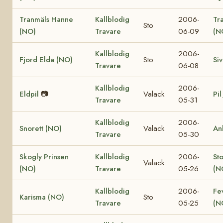
Tranmäls Hanne
Kallblodig
2006-
Tr
Sto
(NO)
Travare
06-09
(N
Kallblodig
2006-
Fjord Elda (NO)
Sto
Si
Travare
06-08
Kallblodig
2006-
Eldpil
📷
Valack
Pil
Travare
05-31
Kallblodig
2006-
Snorett (NO)
Valack
An
Travare
05-30
Skogly Prinsen
Kallblodig
2006-
St
Valack
(NO)
Travare
05-26
(N
Kallblodig
2006-
Fe
Karisma (NO)
Sto
Travare
05-25
(N