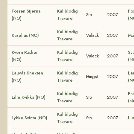
Fossen Stjerna
Kallblodig
Fo
Sto
2007
(NO)
Travare
(N
Kallblodig
Karelius (NO)
Valack
2007
Ma
Travare
Kvern Rasken
Kallblodig
Sv
Valack
2007
(NO)
Travare
(N
Lauvås Knekten
Kallblodig
La
Hingst
2007
(NO)
Travare
(N
Kallblodig
Fr
Lille Kvikka (NO)
Sto
2007
Travare
(N
Kallblodig
Lykke Svinta (NO)
Sto
2007
Lu
Travare