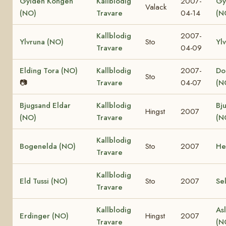
Gylden Kongen
Kallblodig
2007-
Gy
Valack
(NO)
Travare
04-14
(N
Kallblodig
2007-
Ylvruna (NO)
Sto
Yl
Travare
04-09
Elding Tora (NO)
Kallblodig
2007-
Dol
Sto
📷
Travare
04-07
(N
Bjugsand Eldar
Kallblodig
Bj
Hingst
2007
(NO)
Travare
(N
Kallblodig
Bogenelda (NO)
Sto
2007
He
Travare
Kallblodig
Eld Tussi (NO)
Sto
2007
Se
Travare
Kallblodig
Asl
Erdinger (NO)
Hingst
2007
Travare
(N