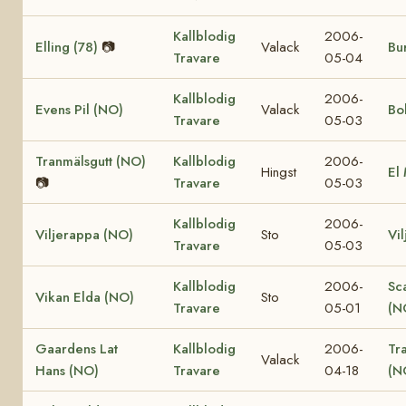
Kallblodig
2006-
Elling (78)
📷
Valack
Bur
Travare
05-04
Kallblodig
2006-
Evens Pil (NO)
Valack
Bo
Travare
05-03
Tranmälsgutt (NO)
Kallblodig
2006-
Hingst
El
📷
Travare
05-03
Kallblodig
2006-
Viljerappa (NO)
Sto
Vi
Travare
05-03
Kallblodig
2006-
Sc
Vikan Elda (NO)
Sto
Travare
05-01
(N
Gaardens Lat
Kallblodig
2006-
Tr
Valack
Hans (NO)
Travare
04-18
(N