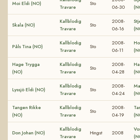
Moi Eldi (NO)
Sto
Travare
06-30
(N
Kallblodig
2008-
Stj
Skala (NO)
Sto
Travare
06-16
(N
Kallblodig
2008-
Ho
Påls Tina (NO)
Sto
Travare
06-11
(N
Hage Trygga
Kallblodig
2008-
Ha
Sto
(NO)
Travare
04-28
(N
Kallblodig
2008-
Ma
Lyssjö Eldi (NO)
Sto
Travare
04-24
(N
Tangen Rikke
Kallblodig
2008-
Ta
Sto
(NO)
Travare
04-19
(N
Kallblodig
Vo
Don Johan (NO)
Hingst
2008
Travare
(N