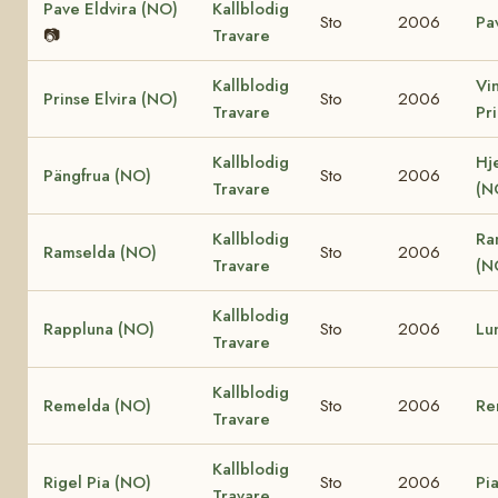
Pave Eldvira (NO)
Kallblodig
Sto
2006
Pa
📷
Travare
Kallblodig
Vi
Prinse Elvira (NO)
Sto
2006
Travare
Pr
Kallblodig
Hj
Pängfrua (NO)
Sto
2006
Travare
(N
Kallblodig
Ra
Ramselda (NO)
Sto
2006
Travare
(N
Kallblodig
Rappluna (NO)
Sto
2006
Lu
Travare
Kallblodig
Remelda (NO)
Sto
2006
Re
Travare
Kallblodig
Rigel Pia (NO)
Sto
2006
Pi
Travare