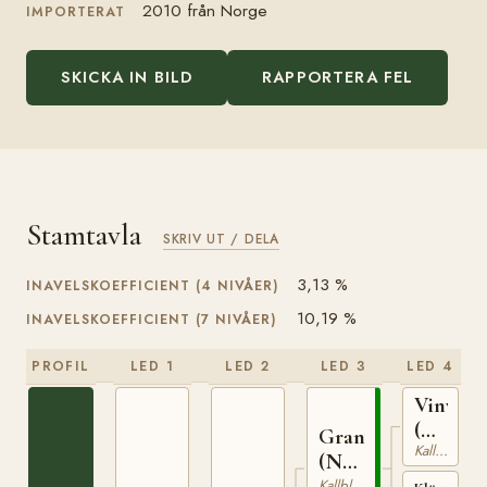
2010 från Norge
IMPORTERAT
SKICKA IN BILD
RAPPORTERA FEL
Stamtavla
SKRIV UT / DELA
3,13 %
INAVELSKOEFFICIENT (4 NIVÅER)
10,19 %
INAVELSKOEFFICIENT (7 NIVÅER)
PROFIL
LED 1
LED 2
LED 3
LED 4
Vinvar
(NO)
Granvar
Kallblodig Travare
T-
(NO)
230
NT
Kallblodig Travare