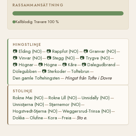
RASSAMMANSÄTTNING
Kallblodig Travare 100 %
HINGSTLINJE
📷
Elding (NO)
📷
Rappfot (NO)
📷
Granvar (NO)
—
—
—
📷
Vinvar (NO)
📷
Stegg (NO)
📷
Trygve (NO)
—
—
—
📷
Högnar
📷
Högne
📷
Kåre
📷
Dalegudbrand
—
—
—
—
Dölegubben
📷
Sterkoder
Toftebrun
—
—
—
Den gamle Toftehingsten
Hingst från Tofte i Dovre
—
STOLINJE
Rokne Mai (NO)
Rokne Lill (NO)
Unnidally (NO)
—
—
—
Unnistjerna (NO)
Stjernemor (NO)
—
—
Hogstvedt-Stjerna (NO)
Weggersrud-Trinsa (NO)
—
—
Dokka
Olufine
Kora
Freia
Sto e.
—
—
—
—