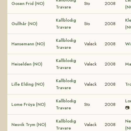
Gosen Frid (NO)
Sto
2008
Travare
(N
Kallblodig
Kle
Gullhår (NO)
Sto
2008
Travare
(N
Kallblodig
Hansemann (NO)
Valack
2008
Wi
Travare
Kallblodig
Heiselden (NO)
Valack
2008
Ma
Travare
Kallblodig
Lille Elding (NO)
Valack
2008
Tro
Travare
Kallblodig
Lo
Lome Fröya (NO)
Sto
2008
Travare
📷
Kallblodig
Ne
Nesvik Trym (NO)
Valack
2008
Travare
(N