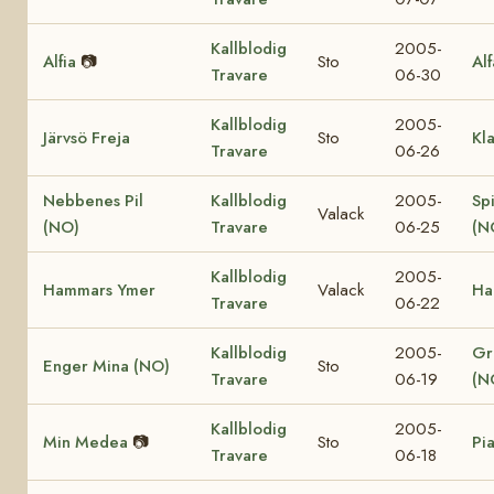
Kallblodig
2005-
Alfia
📷
Sto
Al
Travare
06-30
Kallblodig
2005-
Järvsö Freja
Sto
Kl
Travare
06-26
Nebbenes Pil
Kallblodig
2005-
Sp
Valack
(NO)
Travare
06-25
(N
Kallblodig
2005-
Hammars Ymer
Valack
Ha
Travare
06-22
Kallblodig
2005-
Gr
Enger Mina (NO)
Sto
Travare
06-19
(N
Kallblodig
2005-
Min Medea
📷
Sto
Pi
Travare
06-18