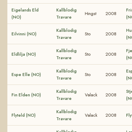
Eigelands Eld
Kallblodig
Fri
Hingst
2008
(NO)
Travare
(N
Kallblodig
Hu
Eilvinni (NO)
Sto
2008
Travare
(N
Kallblodig
Fje
Eldlilja (NO)
Sto
2008
Travare
(N
Kallblodig
Es
Espe Elle (NO)
Sto
2008
Travare
(N
Kallblodig
Stj
Fin Elden (NO)
Valack
2008
Travare
(N
Kallblodig
Flyteld (NO)
Valack
2008
Fly
Travare
Kallblodig
La