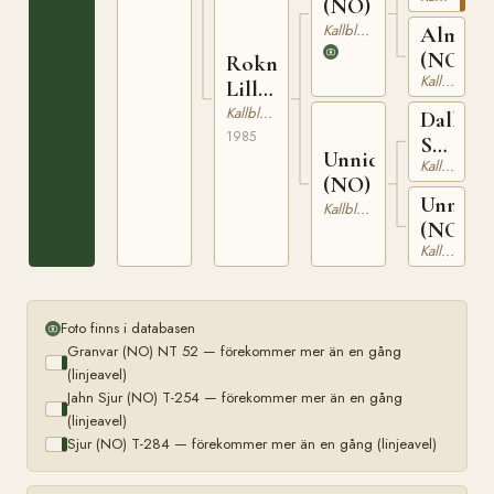
T-
(NO)
284
Kallblodig Travare
Almstje
(NO)
Rokne
Kallblodig Travare
Lill
(NO)
Kallblodig Travare
Dally
1985
Svarten
Unnidally
Kallblodig Travare
(NO)
(NO)
Unnistj
Kallblodig Travare
(NO)
Kallblodig Travare
Foto finns i databasen
Granvar (NO) NT 52 — förekommer mer än en gång
(linjeavel)
Jahn Sjur (NO) T-254 — förekommer mer än en gång
(linjeavel)
Sjur (NO) T-284 — förekommer mer än en gång (linjeavel)