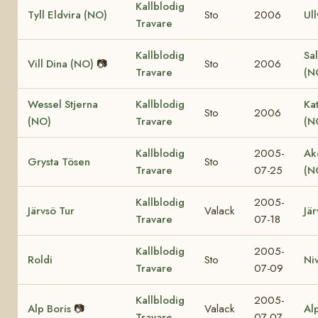
Kallblodig
Tyll Eldvira (NO)
Sto
2006
Ull
Travare
Kallblodig
Sal
Vill Dina (NO)
📷
Sto
2006
Travare
(N
Wessel Stjerna
Kallblodig
Ka
Sto
2006
(NO)
Travare
(N
Kallblodig
2005-
Ak
Grysta Tösen
Sto
Travare
07-25
(N
Kallblodig
2005-
Järvsö Tur
Valack
Jär
Travare
07-18
Kallblodig
2005-
Roldi
Sto
Ni
Travare
07-09
Kallblodig
2005-
Alp Boris
📷
Valack
Al
Travare
07-07