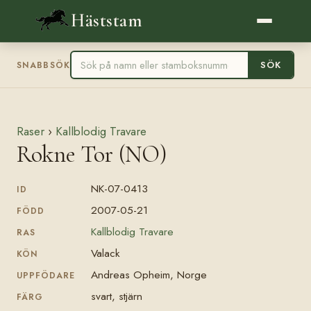
Häststam
SÖK
SNABBSÖK
Raser
›
Kallblodig Travare
Rokne Tor (NO)
NK-07-0413
ID
2007-05-21
FÖDD
Kallblodig Travare
RAS
Valack
KÖN
Andreas Opheim, Norge
UPPFÖDARE
svart, stjärn
FÄRG