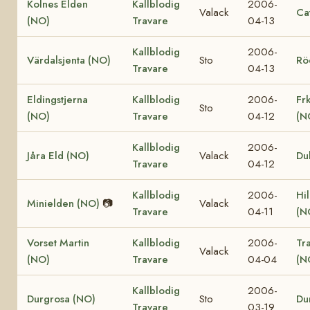
Kolnes Elden
Kallblodig
2006-
Valack
Ca
(NO)
Travare
04-13
Kallblodig
2006-
Värdalsjenta (NO)
Sto
Rö
Travare
04-13
Eldingstjerna
Kallblodig
2006-
Fr
Sto
(NO)
Travare
04-12
(N
Kallblodig
2006-
Jåra Eld (NO)
Valack
Du
Travare
04-12
Kallblodig
2006-
Hi
Minielden (NO)
📷
Valack
Travare
04-11
(N
Vorset Martin
Kallblodig
2006-
Tr
Valack
(NO)
Travare
04-04
(N
Kallblodig
2006-
Durgrosa (NO)
Sto
Du
Travare
03-19