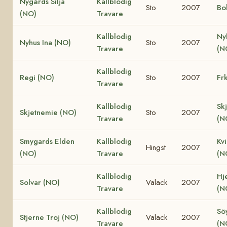
Nygårds Silja
Kallblodig
Sto
2007
Bo
(NO)
Travare
Kallblodig
Ny
Nyhus Ina (NO)
Sto
2007
Travare
(N
Kallblodig
Regi (NO)
Sto
2007
Fr
Travare
Kallblodig
Sk
Skjetnemie (NO)
Sto
2007
Travare
(N
Smygards Elden
Kallblodig
Kv
Hingst
2007
(NO)
Travare
(N
Kallblodig
Hje
Solvar (NO)
Valack
2007
Travare
(N
Kallblodig
Söy
Stjerne Troj (NO)
Valack
2007
Travare
(N