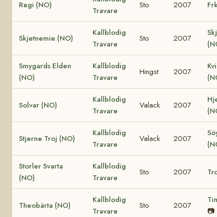
Regi (NO)
Sto
2007
Fr
Travare
Kallblodig
Sk
Skjetnemie (NO)
Sto
2007
Travare
(N
Smygards Elden
Kallblodig
Kv
Hingst
2007
(NO)
Travare
(N
Kallblodig
Hje
Solvar (NO)
Valack
2007
Travare
(N
Kallblodig
Söy
Stjerne Troj (NO)
Valack
2007
Travare
(N
Storler Svarta
Kallblodig
Sto
2007
Tro
(NO)
Travare
Kallblodig
Ti
Theobärta (NO)
Sto
2007
Travare
📷