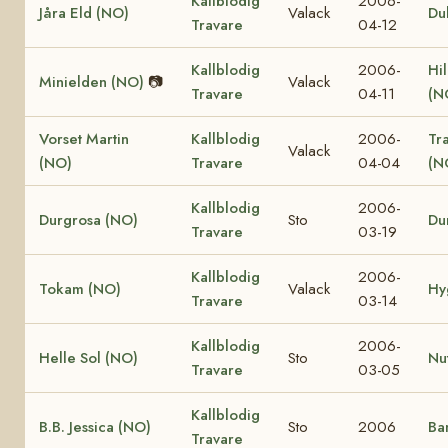
Kallblodig
2006-
Jåra Eld (NO)
Valack
Du
Travare
04-12
Kallblodig
2006-
Hi
Minielden (NO)
📷
Valack
Travare
04-11
(N
Vorset Martin
Kallblodig
2006-
Tr
Valack
(NO)
Travare
04-04
(N
Kallblodig
2006-
Durgrosa (NO)
Sto
Du
Travare
03-19
Kallblodig
2006-
Tokam (NO)
Valack
Hy
Travare
03-14
Kallblodig
2006-
Helle Sol (NO)
Sto
Nu
Travare
03-05
Kallblodig
B.B. Jessica (NO)
Sto
2006
Ba
Travare