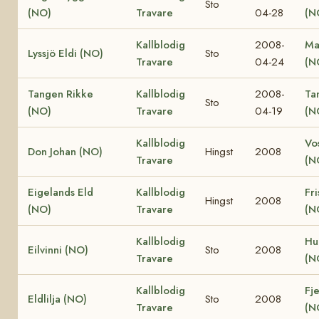
Sto
(NO)
Travare
04-28
(N
Kallblodig
2008-
Ma
Lyssjö Eldi (NO)
Sto
Travare
04-24
(N
Tangen Rikke
Kallblodig
2008-
Ta
Sto
(NO)
Travare
04-19
(N
Kallblodig
Vo
Don Johan (NO)
Hingst
2008
Travare
(N
Eigelands Eld
Kallblodig
Fri
Hingst
2008
(NO)
Travare
(N
Kallblodig
Hu
Eilvinni (NO)
Sto
2008
Travare
(N
Kallblodig
Fje
Eldlilja (NO)
Sto
2008
Travare
(N