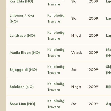
Kor Elda (NO)
Sto
2009
Li
Travare
Lillemor Fröya
Kallblodig
Sto
2009
La
(NO)
Travare
Kallblodig
Lundrapp (NO)
Hingst
2009
La
Travare
Kallblodig
Ma
Madla Elden (NO)
Valack
2009
Travare
(N
Kallblodig
Sk
Skjeggeldi (NO)
Sto
2009
Travare
(N
Kallblodig
Solelden (NO)
Hingst
2009
Bil
Travare
Kallblodig
Åspe Linn (NO)
Sto
2009
Ås
Travare