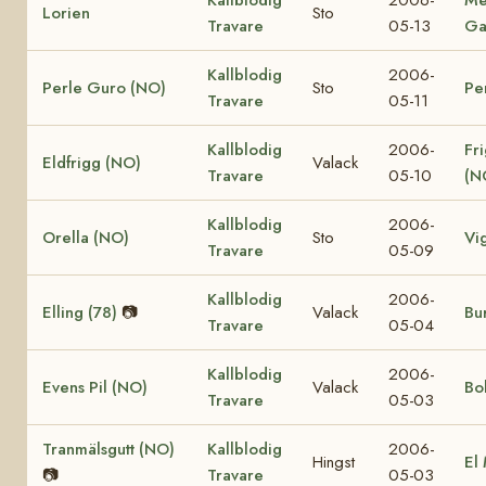
Lorien
Sto
Travare
05-13
Ga
Kallblodig
2006-
Perle Guro (NO)
Sto
Pe
Travare
05-11
Kallblodig
2006-
Fr
Eldfrigg (NO)
Valack
Travare
05-10
(N
Kallblodig
2006-
Orella (NO)
Sto
Vi
Travare
05-09
Kallblodig
2006-
Elling (78)
📷
Valack
Bur
Travare
05-04
Kallblodig
2006-
Evens Pil (NO)
Valack
Bo
Travare
05-03
Tranmälsgutt (NO)
Kallblodig
2006-
Hingst
El
📷
Travare
05-03