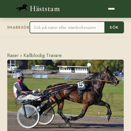
Häststam
SÖK
SNABBSÖK
Raser
›
Kallblodig Travare