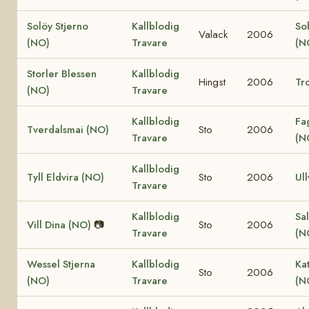
Solöy Stjerno
Kallblodig
So
Valack
2006
(NO)
Travare
(N
Storler Blessen
Kallblodig
Hingst
2006
Tro
(NO)
Travare
Kallblodig
Fa
Tverdalsmai (NO)
Sto
2006
Travare
(N
Kallblodig
Tyll Eldvira (NO)
Sto
2006
Ull
Travare
Kallblodig
Sal
Vill Dina (NO)
📷
Sto
2006
Travare
(N
Wessel Stjerna
Kallblodig
Ka
Sto
2006
(NO)
Travare
(N