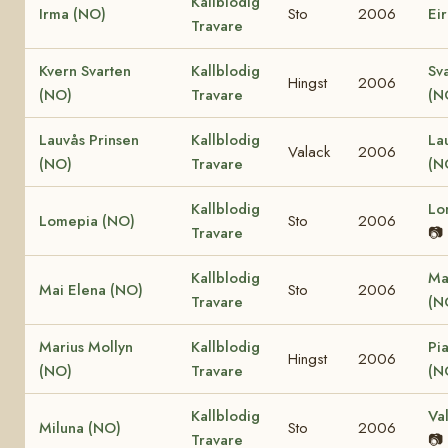
Kallblodig
Irma (NO)
Sto
2006
Ei
Travare
Kvern Svarten
Kallblodig
Sv
Hingst
2006
(NO)
Travare
(N
Lauvås Prinsen
Kallblodig
La
Valack
2006
(NO)
Travare
(N
Kallblodig
Lo
Lomepia (NO)
Sto
2006
Travare
📷
Kallblodig
Ma
Mai Elena (NO)
Sto
2006
Travare
(N
Marius Mollyn
Kallblodig
Pi
Hingst
2006
(NO)
Travare
(N
Kallblodig
Va
Miluna (NO)
Sto
2006
Travare
📷