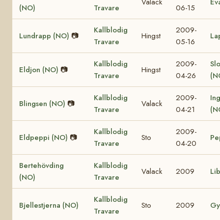
Valack
Ev
(NO)
Travare
06-15
Kallblodig
2009-
Lundrapp (NO)
📷
Hingst
La
Travare
05-16
Kallblodig
2009-
Sl
Eldjon (NO)
📷
Hingst
Travare
04-26
(N
Kallblodig
2009-
In
Blingsen (NO)
📷
Valack
Travare
04-21
(N
Kallblodig
2009-
Eldpeppi (NO)
📷
Sto
Pe
Travare
04-20
Bertehövding
Kallblodig
Valack
2009
Li
(NO)
Travare
Kallblodig
Bjellestjerna (NO)
Sto
2009
Gy
Travare