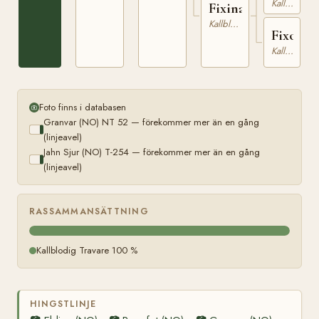
(NO)
Kallblodig Travare
Fixina
NT
Kallblodig Travare
7
Fixola
Kallblodig Travare
Foto finns i databasen
Granvar (NO) NT 52 — förekommer mer än en gång
(linjeavel)
Jahn Sjur (NO) T-254 — förekommer mer än en gång
(linjeavel)
RASSAMMANSÄTTNING
Kallblodig Travare 100 %
HINGSTLINJE