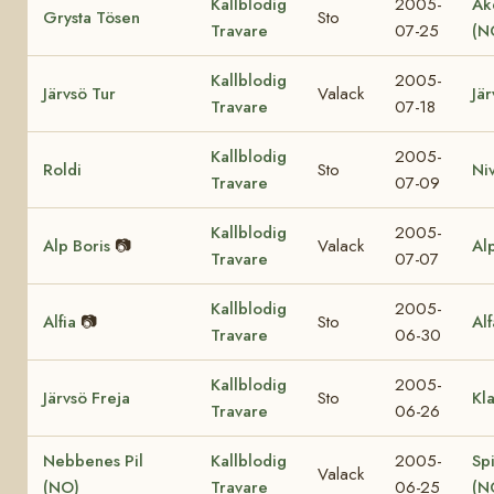
Kallblodig
2005-
Ak
Grysta Tösen
Sto
Travare
07-25
(N
Kallblodig
2005-
Järvsö Tur
Valack
Jär
Travare
07-18
Kallblodig
2005-
Roldi
Sto
Ni
Travare
07-09
Kallblodig
2005-
Alp Boris
📷
Valack
Al
Travare
07-07
Kallblodig
2005-
Alfia
📷
Sto
Al
Travare
06-30
Kallblodig
2005-
Järvsö Freja
Sto
Kl
Travare
06-26
Nebbenes Pil
Kallblodig
2005-
Sp
Valack
(NO)
Travare
06-25
(N