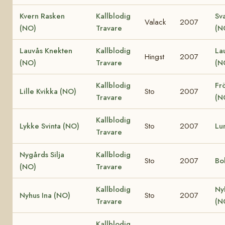
Kvern Rasken
Kallblodig
Sv
Valack
2007
(NO)
Travare
(N
Lauvås Knekten
Kallblodig
La
Hingst
2007
(NO)
Travare
(N
Kallblodig
Fr
Lille Kvikka (NO)
Sto
2007
Travare
(N
Kallblodig
Lykke Svinta (NO)
Sto
2007
Lu
Travare
Nygårds Silja
Kallblodig
Sto
2007
Bo
(NO)
Travare
Kallblodig
Ny
Nyhus Ina (NO)
Sto
2007
Travare
(N
Kallblodig