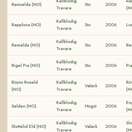
Kallblodig
Ra
Ramselda (NO)
Sto
2006
Travare
(N
Kallblodig
Rappluna (NO)
Sto
2006
Lu
Travare
Kallblodig
Remelda (NO)
Sto
2006
Re
Travare
Kallblodig
Rigel Pia (NO)
Sto
2006
Pi
Travare
Röyns Roseld
Kallblodig
Rö
Valack
2006
(NO)
Travare
(N
Kallblodig
En
Selden (NO)
Hingst
2006
Travare
(N
Kallblodig
Slo
Slottelid Eld (NO)
Valack
2006
Travare
(N