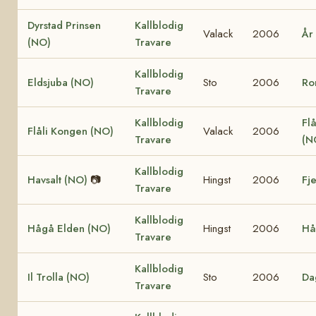
Dyrstad Prinsen
Kallblodig
Valack
2006
År
(NO)
Travare
Kallblodig
Eldsjuba (NO)
Sto
2006
Ro
Travare
Kallblodig
Flå
Flåli Kongen (NO)
Valack
2006
Travare
(N
Kallblodig
Havsalt (NO)
📷
Hingst
2006
Fj
Travare
Kallblodig
Hågå Elden (NO)
Hingst
2006
Hå
Travare
Kallblodig
Il Trolla (NO)
Sto
2006
Da
Travare