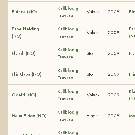
Kallblodig
Eldnok (NO)
Valack
2009
Eld
Travare
Espe Helding
Kallblodig
Es
Valack
2009
(NO)
Travare
(N
Kallblodig
Flytvill (NO)
Sto
2009
Fly
Travare
Kallblodig
Flå Klypa (NO)
Sto
2009
Fl
Travare
Kallblodig
Klä
Goeld (NO)
Valack
2009
Travare
(N
Kallblodig
Haua Elden (NO)
Hingst
2009
Mu
Travare
Kallblodig