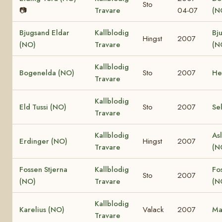
Sto
📷
Travare
04-07
(N
Bjugsand Eldar
Kallblodig
Bj
Hingst
2007
(NO)
Travare
(N
Kallblodig
Bogenelda (NO)
Sto
2007
He
Travare
Kallblodig
Eld Tussi (NO)
Sto
2007
Se
Travare
Kallblodig
Asl
Erdinger (NO)
Hingst
2007
Travare
(N
Fossen Stjerna
Kallblodig
Fo
Sto
2007
(NO)
Travare
(N
Kallblodig
Karelius (NO)
Valack
2007
Ma
Travare