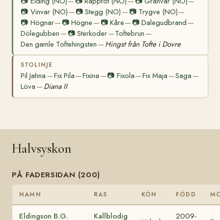
📷
Elding (NO)
📷
Rappfot (NO)
📷
Granvar (NO)
—
—
—
📷
Vinvar (NO)
📷
Stegg (NO)
📷
Trygve (NO)
—
—
—
📷
Högnar
📷
Högne
📷
Kåre
📷
Dalegudbrand
—
—
—
—
Dölegubben
📷
Sterkoder
Toftebrun
—
—
—
Den gamle Toftehingsten
Hingst från Tofte i Dovre
—
STOLINJE
Pil Jahna
Fix Pila
Fixina
📷
Fixola
Fix Maja
Saga
—
—
—
—
—
—
Löva
Diana II
—
Halvsyskon
PÅ FADERSIDAN (200)
NAMN
RAS
KÖN
FÖDD
M
Eldingson B.G.
Kallblodig
2009-