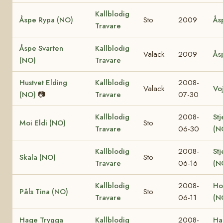
Kallblodig
Åspe Rypa (NO)
Sto
2009
Ås
Travare
Åspe Svarten
Kallblodig
Valack
2009
Ås
(NO)
Travare
Hustvet Elding
Kallblodig
2008-
Valack
Vo
(NO)
📷
Travare
07-30
Kallblodig
2008-
Stj
Moi Eldi (NO)
Sto
Travare
06-30
(N
Kallblodig
2008-
Stj
Skala (NO)
Sto
Travare
06-16
(N
Kallblodig
2008-
Ho
Påls Tina (NO)
Sto
Travare
06-11
(N
Hage Trygga
Kallblodig
2008-
Ha