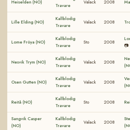
Heiselden (NO)
Valack
2008
Ma
Travare
Kallblodig
Lille Elding (NO)
Valack
2008
Tro
Travare
Kallblodig
Lo
Lome Fröya (NO)
Sto
2008
Travare
📷
Kallblodig
Ne
Nesvik Trym (NO)
Valack
2008
Travare
(N
Kallblodig
Ve
Osen Gutten (NO)
Valack
2008
Travare
(N
Kallblodig
Reitå (NO)
Sto
2008
Re
Travare
Sangvik Casper
Kallblodig
St
Valack
2008
(NO)
Travare
(N