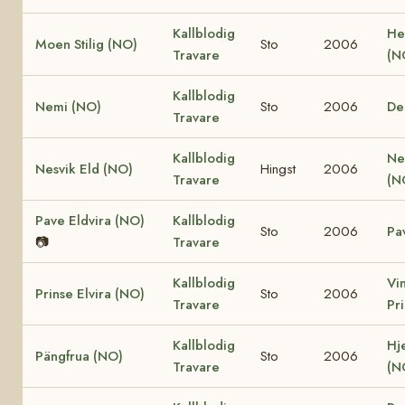
Kallblodig
He
Moen Stilig (NO)
Sto
2006
Travare
(N
Kallblodig
Nemi (NO)
Sto
2006
De
Travare
Kallblodig
Ne
Nesvik Eld (NO)
Hingst
2006
Travare
(N
Pave Eldvira (NO)
Kallblodig
Sto
2006
Pa
📷
Travare
Kallblodig
Vi
Prinse Elvira (NO)
Sto
2006
Travare
Pr
Kallblodig
Hj
Pängfrua (NO)
Sto
2006
Travare
(N