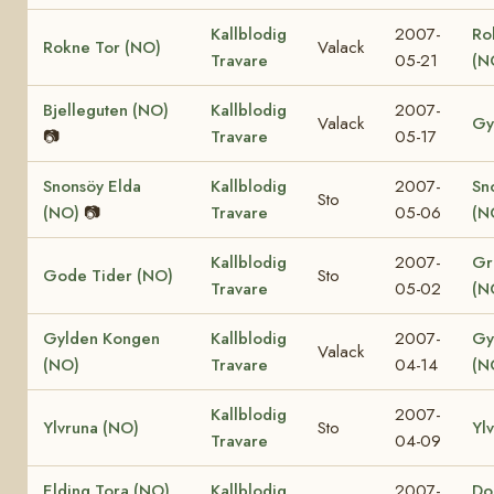
Kallblodig
2007-
Ro
Rokne Tor (NO)
Valack
Travare
05-21
(N
Bjelleguten (NO)
Kallblodig
2007-
Valack
Gy
📷
Travare
05-17
Snonsöy Elda
Kallblodig
2007-
Sn
Sto
(NO)
📷
Travare
05-06
(N
Kallblodig
2007-
Gr
Gode Tider (NO)
Sto
Travare
05-02
(N
Gylden Kongen
Kallblodig
2007-
Gy
Valack
(NO)
Travare
04-14
(N
Kallblodig
2007-
Ylvruna (NO)
Sto
Yl
Travare
04-09
Elding Tora (NO)
Kallblodig
2007-
Dol