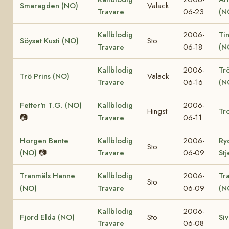
Smaragden (NO)
Valack
Travare
06-23
(N
Kallblodig
2006-
Ti
Söyset Kusti (NO)
Sto
Travare
06-18
(N
Kallblodig
2006-
Tr
Trö Prins (NO)
Valack
Travare
06-16
(N
Fetter'n T.G. (NO)
Kallblodig
2006-
Hingst
Tro
📷
Travare
06-11
Horgen Bente
Kallblodig
2006-
Ry
Sto
(NO)
📷
Travare
06-09
St
Tranmäls Hanne
Kallblodig
2006-
Tr
Sto
(NO)
Travare
06-09
(N
Kallblodig
2006-
Fjord Elda (NO)
Sto
Si
Travare
06-08