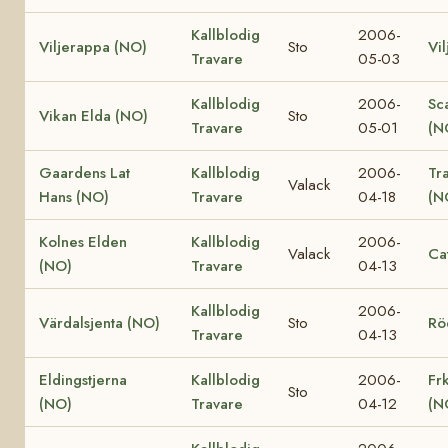
Kallblodig
2006-
Viljerappa (NO)
Sto
Vi
Travare
05-03
Kallblodig
2006-
Sc
Vikan Elda (NO)
Sto
Travare
05-01
(N
Gaardens Lat
Kallblodig
2006-
Tr
Valack
Hans (NO)
Travare
04-18
(N
Kolnes Elden
Kallblodig
2006-
Valack
Ca
(NO)
Travare
04-13
Kallblodig
2006-
Värdalsjenta (NO)
Sto
Rö
Travare
04-13
Eldingstjerna
Kallblodig
2006-
Fr
Sto
(NO)
Travare
04-12
(N