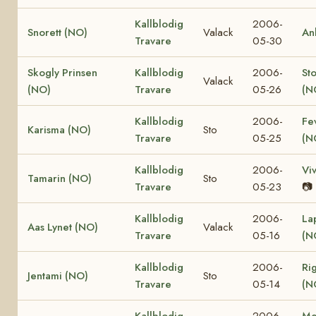
Kallblodig
2006-
Snorett (NO)
Valack
An
Travare
05-30
Skogly Prinsen
Kallblodig
2006-
St
Valack
(NO)
Travare
05-26
(N
Kallblodig
2006-
Fe
Karisma (NO)
Sto
Travare
05-25
(N
Kallblodig
2006-
Vi
Tamarin (NO)
Sto
Travare
05-23
📷
Kallblodig
2006-
La
Aas Lynet (NO)
Valack
Travare
05-16
(N
Kallblodig
2006-
Ri
Jentami (NO)
Sto
Travare
05-14
(N
Kallblodig
2006-
Me