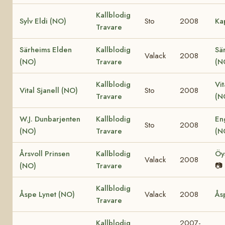
Kallblodig
Sylv Eldi (NO)
Sto
2008
Ka
Travare
Särheims Elden
Kallblodig
Sä
Valack
2008
(NO)
Travare
(N
Kallblodig
Vit
Vital Sjanell (NO)
Sto
2008
Travare
(N
W.J. Dunbarjenten
Kallblodig
En
Sto
2008
(NO)
Travare
(N
Årsvoll Prinsen
Kallblodig
Öy
Valack
2008
(NO)
Travare
📷
Kallblodig
Åspe Lynet (NO)
Valack
2008
Ås
Travare
Kallblodig
2007-