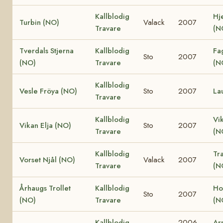
Kallblodig
Hj
Turbin (NO)
Valack
2007
Travare
(N
Tverdals Stjerna
Kallblodig
Fa
Sto
2007
(NO)
Travare
(N
Kallblodig
Vesle Fröya (NO)
Sto
2007
La
Travare
Kallblodig
Vi
Vikan Elja (NO)
Sto
2007
Travare
(N
Kallblodig
Tr
Vorset Njål (NO)
Valack
2007
Travare
(N
Århaugs Trollet
Kallblodig
Ho
Sto
2007
(NO)
Travare
(N
Kallblodig
2006-
Ar