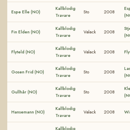
Kallblodig
Es
Espe Elle (NO)
Sto
2008
Travare
(N
Kallblodig
Stj
Fin Elden (NO)
Valack
2008
Travare
(N
Kallblodig
Flyteld (NO)
Valack
2008
Fly
Travare
Kallblodig
La
Gosen Frid (NO)
Sto
2008
Travare
(N
Kallblodig
Kle
Gullhår (NO)
Sto
2008
Travare
(N
Kallblodig
Hansemann (NO)
Valack
2008
Wi
Travare
Kallblodig