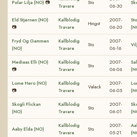
Polar Lilja (NO)
📷
Sto
Sk
Travare
06-30
Eld Stjernen (NO)
Kallblodig
2007-
St
Hingst
📷
Travare
06-20
(N
Fryd Og Gammen
Kallblodig
2007-
Sto
Vi
(NO)
Travare
06-16
Mediaas Elli (NO)
Kallblodig
2007-
Sa
Sto
📷
Travare
06-06
(N
Lome Hero (NO)
Kallblodig
2007-
Lo
Valack
📷
Travare
06-05
(N
Skogli Flickan
Kallblodig
2007-
Sk
Sto
(NO)
Travare
06-01
(N
Kallblodig
2007-
Aa
Aaby Elda (NO)
Sto
Travare
05-21
(N