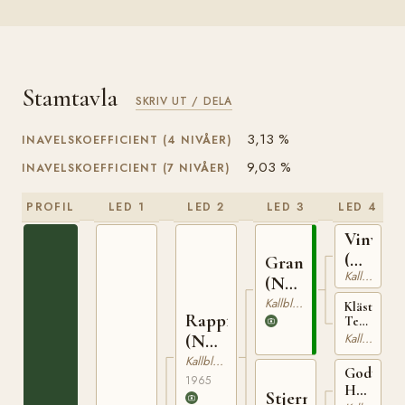
Stamtavla
SKRIV UT / DELA
3,13 %
INAVELSKOEFFICIENT (4 NIVÅER)
9,03 %
INAVELSKOEFFICIENT (7 NIVÅER)
PROFIL
LED 1
LED 2
LED 3
LED 4
Vinvar
(NO)
Granvar
Kallblodig Travare
T-
(NO)
230
NT
Kallblodig Travare
Klästad
Rappfot
Terna
52
(NO)
Kallblodig Travare
(NO)
T-
NT
Kallblodig Travare
1427
Godt
75
1965
Håp
Stjernefrid