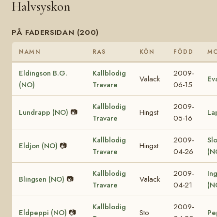
Halvsyskon
PÅ FADERSIDAN (200)
NAMN
RAS
KÖN
FÖDD
M
Eldingson B.G.
Kallblodig
2009-
Valack
Ev
(NO)
Travare
06-15
Kallblodig
2009-
Lundrapp (NO)
📷
Hingst
La
Travare
05-16
Kallblodig
2009-
Sl
Eldjon (NO)
📷
Hingst
Travare
04-26
(N
Kallblodig
2009-
In
Blingsen (NO)
📷
Valack
Travare
04-21
(N
Kallblodig
2009-
Eldpeppi (NO)
📷
Sto
Pe