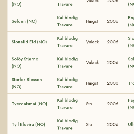
Valack
2006
(NO)
Travare
(N
Kallblodig
En
Selden (NO)
Hingst
2006
Travare
(N
Kallblodig
Slo
Slottelid Eld (NO)
Valack
2006
Travare
(N
Solöy Stjerno
Kallblodig
So
Valack
2006
(NO)
Travare
(N
Storler Blessen
Kallblodig
Hingst
2006
Tro
(NO)
Travare
Kallblodig
Fa
Tverdalsmai (NO)
Sto
2006
Travare
(N
Kallblodig
Tyll Eldvira (NO)
Sto
2006
Ull
Travare