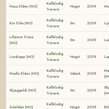
Kallblodig
Haua Elden (NO)
Hingst
2009
Mu
Travare
Kallblodig
Kor Elda (NO)
Sto
2009
Li
Travare
Lillemor Fröya
Kallblodig
Sto
2009
La
(NO)
Travare
Kallblodig
Lundrapp (NO)
Hingst
2009
La
Travare
Kallblodig
Ma
Madla Elden (NO)
Valack
2009
Travare
(N
Kallblodig
Sk
Skjeggeldi (NO)
Sto
2009
Travare
(N
Kallblodig
Solelden (NO)
Hingst
2009
Bil