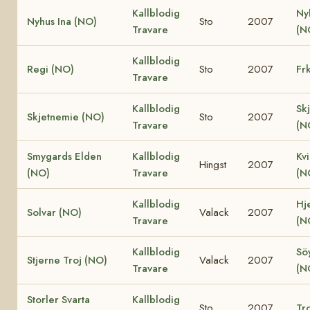
Kallblodig
Ny
Nyhus Ina (NO)
Sto
2007
Travare
(N
Kallblodig
Regi (NO)
Sto
2007
Fr
Travare
Kallblodig
Sk
Skjetnemie (NO)
Sto
2007
Travare
(N
Smygards Elden
Kallblodig
Kv
Hingst
2007
(NO)
Travare
(N
Kallblodig
Hje
Solvar (NO)
Valack
2007
Travare
(N
Kallblodig
Söy
Stjerne Troj (NO)
Valack
2007
Travare
(N
Storler Svarta
Kallblodig
Sto
2007
Tro