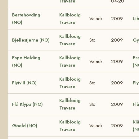
Travare
04-20
Bertehövding
Kallblodig
Valack
2009
Li
(NO)
Travare
Kallblodig
Bjellestjerna (NO)
Sto
2009
Gy
Travare
Espe Helding
Kallblodig
Es
Valack
2009
(NO)
Travare
(N
Kallblodig
Flytvill (NO)
Sto
2009
Fly
Travare
Kallblodig
Flå Klypa (NO)
Sto
2009
Fl
Travare
Kallblodig
Klä
Goeld (NO)
Valack
2009
Travare
(N