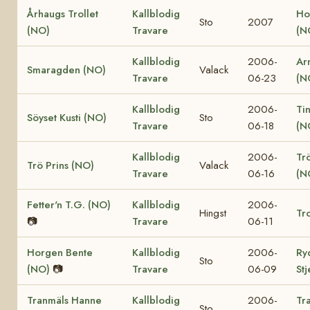
Århaugs Trollet
Kallblodig
Ho
Sto
2007
(NO)
Travare
(N
Kallblodig
2006-
Ar
Smaragden (NO)
Valack
Travare
06-23
(N
Kallblodig
2006-
Ti
Söyset Kusti (NO)
Sto
Travare
06-18
(N
Kallblodig
2006-
Tr
Trö Prins (NO)
Valack
Travare
06-16
(N
Fetter'n T.G. (NO)
Kallblodig
2006-
Hingst
Tro
📷
Travare
06-11
Horgen Bente
Kallblodig
2006-
Ry
Sto
(NO)
📷
Travare
06-09
St
Tranmäls Hanne
Kallblodig
2006-
Tr
Sto