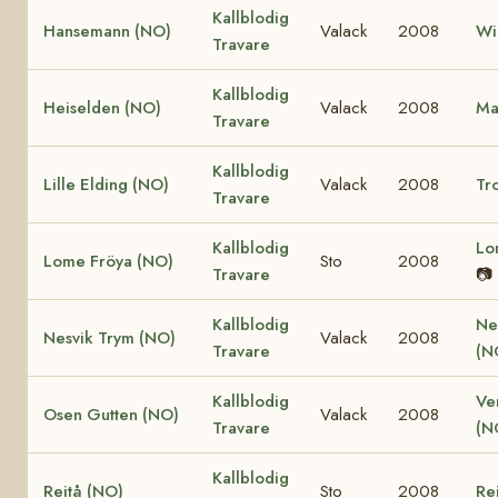
Kallblodig
Hansemann (NO)
Valack
2008
Wi
Travare
Kallblodig
Heiselden (NO)
Valack
2008
Ma
Travare
Kallblodig
Lille Elding (NO)
Valack
2008
Tro
Travare
Kallblodig
Lo
Lome Fröya (NO)
Sto
2008
Travare
📷
Kallblodig
Ne
Nesvik Trym (NO)
Valack
2008
Travare
(N
Kallblodig
Ve
Osen Gutten (NO)
Valack
2008
Travare
(N
Kallblodig
Reitå (NO)
Sto
2008
Re