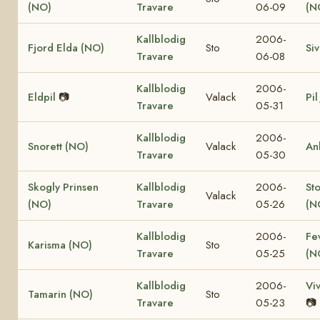
(NO)
Travare
06-09
(N
Kallblodig
2006-
Fjord Elda (NO)
Sto
Si
Travare
06-08
Kallblodig
2006-
Eldpil
📷
Valack
Pil
Travare
05-31
Kallblodig
2006-
Snorett (NO)
Valack
An
Travare
05-30
Skogly Prinsen
Kallblodig
2006-
St
Valack
(NO)
Travare
05-26
(N
Kallblodig
2006-
Fe
Karisma (NO)
Sto
Travare
05-25
(N
Kallblodig
2006-
Vi
Tamarin (NO)
Sto
Travare
05-23
📷