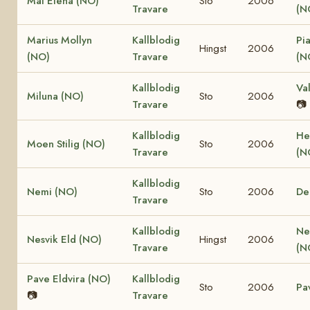
Mai Elena (NO)
Sto
2006
Travare
(N
Marius Mollyn
Kallblodig
Pi
Hingst
2006
(NO)
Travare
(N
Kallblodig
Va
Miluna (NO)
Sto
2006
Travare
📷
Kallblodig
He
Moen Stilig (NO)
Sto
2006
Travare
(N
Kallblodig
Nemi (NO)
Sto
2006
De
Travare
Kallblodig
Ne
Nesvik Eld (NO)
Hingst
2006
Travare
(N
Pave Eldvira (NO)
Kallblodig
Sto
2006
Pa
📷
Travare