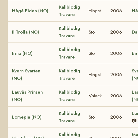
Kallblodig
Hågå Elden (NO)
Hingst
2006
Hå
Travare
Kallblodig
Il Trolla (NO)
Sto
2006
Da
Travare
Kallblodig
Irma (NO)
Sto
2006
Ei
Travare
Kvern Svarten
Kallblodig
Sv
Hingst
2006
(NO)
Travare
(N
Lauvås Prinsen
Kallblodig
La
Valack
2006
(NO)
Travare
(N
Kallblodig
Lo
Lomepia (NO)
Sto
2006
Travare
📷
Kallblodig
Ma