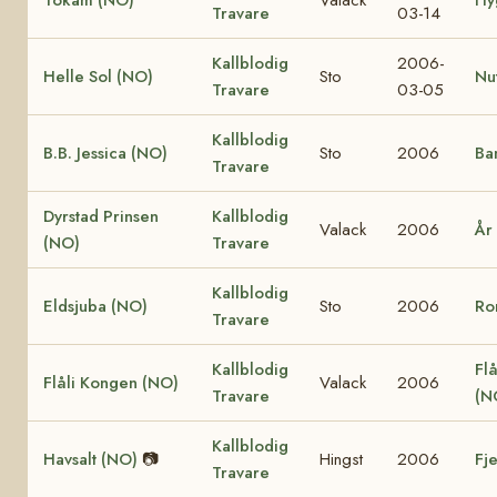
Travare
03-14
Kallblodig
2006-
Helle Sol (NO)
Sto
Nu
Travare
03-05
Kallblodig
B.B. Jessica (NO)
Sto
2006
Ba
Travare
Dyrstad Prinsen
Kallblodig
Valack
2006
År
(NO)
Travare
Kallblodig
Eldsjuba (NO)
Sto
2006
Ro
Travare
Kallblodig
Flå
Flåli Kongen (NO)
Valack
2006
Travare
(N
Kallblodig
Havsalt (NO)
📷
Hingst
2006
Fj
Travare