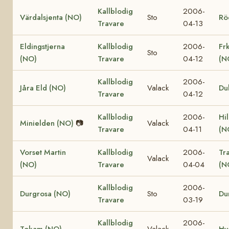
Kallblodig
2006-
Värdalsjenta (NO)
Sto
Rö
Travare
04-13
Eldingstjerna
Kallblodig
2006-
Fr
Sto
(NO)
Travare
04-12
(N
Kallblodig
2006-
Jåra Eld (NO)
Valack
Du
Travare
04-12
Kallblodig
2006-
Hi
Minielden (NO)
📷
Valack
Travare
04-11
(N
Vorset Martin
Kallblodig
2006-
Tr
Valack
(NO)
Travare
04-04
(N
Kallblodig
2006-
Durgrosa (NO)
Sto
Du
Travare
03-19
Kallblodig
2006-
Tokam (NO)
Valack
Hy