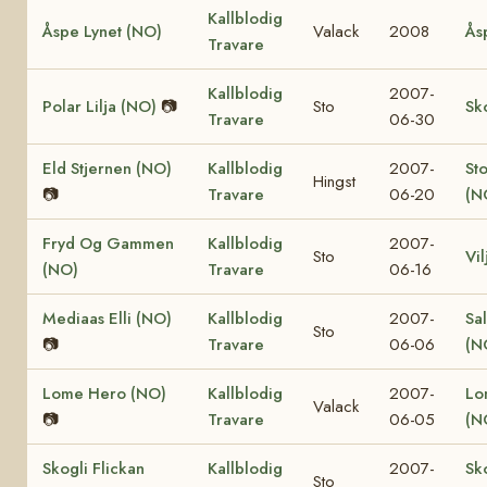
Kallblodig
Åspe Lynet (NO)
Valack
2008
Ås
Travare
Kallblodig
2007-
Polar Lilja (NO)
📷
Sto
Sk
Travare
06-30
Eld Stjernen (NO)
Kallblodig
2007-
St
Hingst
📷
Travare
06-20
(N
Fryd Og Gammen
Kallblodig
2007-
Sto
Vi
(NO)
Travare
06-16
Mediaas Elli (NO)
Kallblodig
2007-
Sa
Sto
📷
Travare
06-06
(N
Lome Hero (NO)
Kallblodig
2007-
Lo
Valack
📷
Travare
06-05
(N
Skogli Flickan
Kallblodig
2007-
Sk
Sto