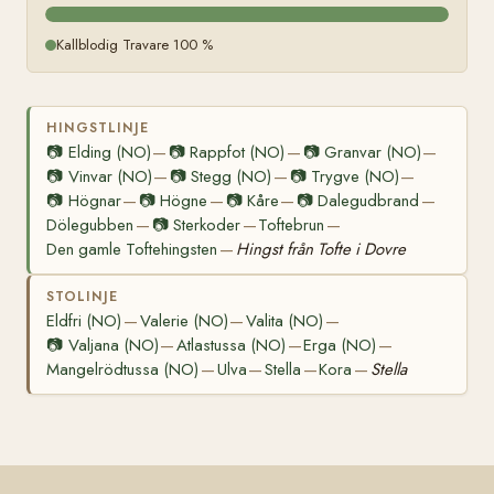
Kallblodig Travare 100 %
HINGSTLINJE
📷
Elding (NO)
📷
Rappfot (NO)
📷
Granvar (NO)
—
—
—
📷
Vinvar (NO)
📷
Stegg (NO)
📷
Trygve (NO)
—
—
—
📷
Högnar
📷
Högne
📷
Kåre
📷
Dalegudbrand
—
—
—
—
Dölegubben
📷
Sterkoder
Toftebrun
—
—
—
Den gamle Toftehingsten
Hingst från Tofte i Dovre
—
STOLINJE
Eldfri (NO)
Valerie (NO)
Valita (NO)
—
—
—
📷
Valjana (NO)
Atlastussa (NO)
Erga (NO)
—
—
—
Mangelrödtussa (NO)
Ulva
Stella
Kora
Stella
—
—
—
—