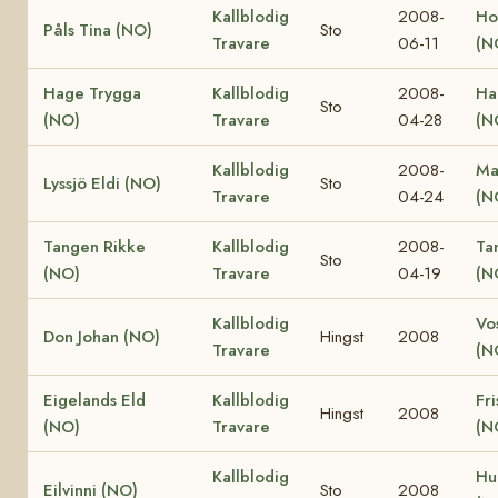
Kallblodig
2008-
Ho
Påls Tina (NO)
Sto
Travare
06-11
(N
Hage Trygga
Kallblodig
2008-
Ha
Sto
(NO)
Travare
04-28
(N
Kallblodig
2008-
Ma
Lyssjö Eldi (NO)
Sto
Travare
04-24
(N
Tangen Rikke
Kallblodig
2008-
Ta
Sto
(NO)
Travare
04-19
(N
Kallblodig
Vo
Don Johan (NO)
Hingst
2008
Travare
(N
Eigelands Eld
Kallblodig
Fri
Hingst
2008
(NO)
Travare
(N
Kallblodig
Hu
Eilvinni (NO)
Sto
2008