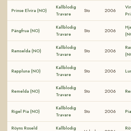
Kallblodig
Vi
Prinse Elvira (NO)
Sto
2006
Travare
Pr
Kallblodig
Hj
Pängfrua (NO)
Sto
2006
Travare
(N
Kallblodig
Ra
Ramselda (NO)
Sto
2006
Travare
(N
Kallblodig
Rappluna (NO)
Sto
2006
Lu
Travare
Kallblodig
Remelda (NO)
Sto
2006
Re
Travare
Kallblodig
Rigel Pia (NO)
Sto
2006
Pi
Travare
Röyns Roseld
Kallblodig
Rö