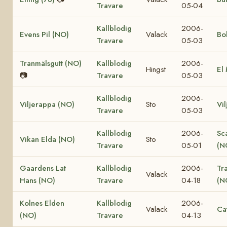
Travare
05-04
Kallblodig
2006-
Evens Pil (NO)
Valack
Bo
Travare
05-03
Tranmälsgutt (NO)
Kallblodig
2006-
Hingst
El
📷
Travare
05-03
Kallblodig
2006-
Viljerappa (NO)
Sto
Vi
Travare
05-03
Kallblodig
2006-
Sc
Vikan Elda (NO)
Sto
Travare
05-01
(N
Gaardens Lat
Kallblodig
2006-
Tr
Valack
Hans (NO)
Travare
04-18
(N
Kolnes Elden
Kallblodig
2006-
Valack
Ca
(NO)
Travare
04-13