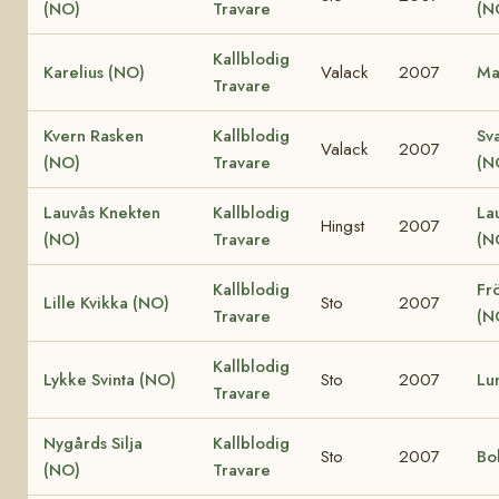
(NO)
Travare
(N
Kallblodig
Karelius (NO)
Valack
2007
Ma
Travare
Kvern Rasken
Kallblodig
Sv
Valack
2007
(NO)
Travare
(N
Lauvås Knekten
Kallblodig
La
Hingst
2007
(NO)
Travare
(N
Kallblodig
Fr
Lille Kvikka (NO)
Sto
2007
Travare
(N
Kallblodig
Lykke Svinta (NO)
Sto
2007
Lu
Travare
Nygårds Silja
Kallblodig
Sto
2007
Bo
(NO)
Travare