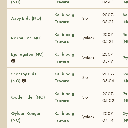
(NO)
Travare
06-01
(N
Kallblodig
2007-
Aa
Aaby Elda (NO)
Sto
Travare
05-21
(N
Kallblodig
2007-
Ro
Rokne Tor (NO)
Valack
Travare
05-21
(N
Bjelleguten (NO)
Kallblodig
2007-
Valack
Gy
📷
Travare
05-17
Snonsöy Elda
Kallblodig
2007-
Sn
Sto
(NO)
📷
Travare
05-06
(N
Kallblodig
2007-
Gr
Gode Tider (NO)
Sto
Travare
05-02
(N
Gylden Kongen
Kallblodig
2007-
Gy
Valack
(NO)
Travare
04-14
(N