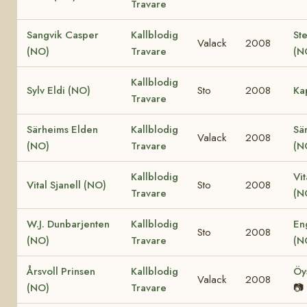
Travare
Sangvik Casper
Kallblodig
St
Valack
2008
(NO)
Travare
(N
Kallblodig
Sylv Eldi (NO)
Sto
2008
Ka
Travare
Särheims Elden
Kallblodig
Sä
Valack
2008
(NO)
Travare
(N
Kallblodig
Vit
Vital Sjanell (NO)
Sto
2008
Travare
(N
W.J. Dunbarjenten
Kallblodig
En
Sto
2008
(NO)
Travare
(N
Årsvoll Prinsen
Kallblodig
Öy
Valack
2008
(NO)
Travare
📷