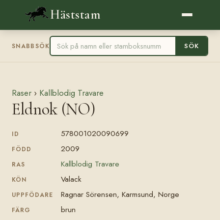
Häststam
SÖK
SNABBSÖK
Raser
›
Kallblodig Travare
Eldnok (NO)
578001020090699
ID
2009
FÖDD
Kallblodig Travare
RAS
Valack
KÖN
Ragnar Sörensen, Karmsund, Norge
UPPFÖDARE
brun
FÄRG