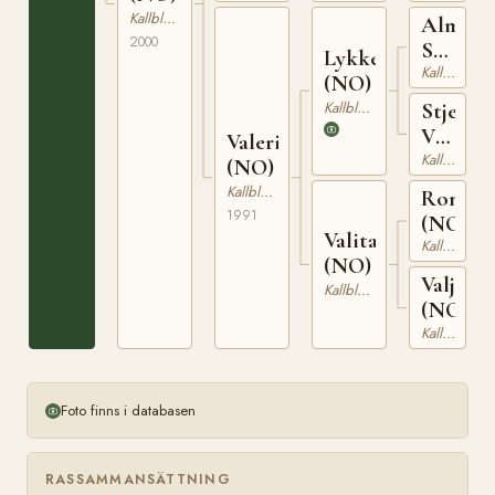
Kallblodig Travare
Alm
2000
Svarten
Lykkebron
(NO)
Kallblodig Travare
(NO)
Kallblodig Travare
Stjerne
Vira
Valerie
(NO)
Kallblodig Travare
(NO)
Kallblodig Travare
Ronson
1991
(NO)
Valita
Kallblodig Travare
(NO)
Valjana
Kallblodig Travare
(NO)
Kallblodig Travare
Foto finns i databasen
RASSAMMANSÄTTNING