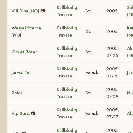
Kallblodig
Sal
Vill Dina (NO)
📷
Sto
2006
Travare
(N
Wessel Stjerna
Kallblodig
Ka
Sto
2006
(NO)
Travare
(N
Kallblodig
2005-
Ak
Grysta Tösen
Sto
Travare
07-25
(N
Kallblodig
2005-
Järvsö Tur
Valack
Jär
Travare
07-18
Kallblodig
2005-
Roldi
Sto
Ni
Travare
07-09
Kallblodig
2005-
Alp Boris
📷
Valack
Al
Travare
07-07
Kallblodig
2005-