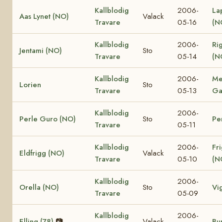
Kallblodig
2006-
La
Aas Lynet (NO)
Valack
Travare
05-16
(N
Kallblodig
2006-
Ri
Jentami (NO)
Sto
Travare
05-14
(N
Kallblodig
2006-
Me
Lorien
Sto
Travare
05-13
Ga
Kallblodig
2006-
Perle Guro (NO)
Sto
Pe
Travare
05-11
Kallblodig
2006-
Fr
Eldfrigg (NO)
Valack
Travare
05-10
(N
Kallblodig
2006-
Orella (NO)
Sto
Vi
Travare
05-09
Kallblodig
2006-
Elling (78)
📷
Valack
Bur