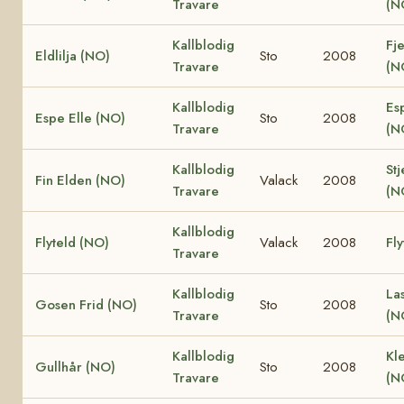
Travare
(N
Kallblodig
Fje
Eldlilja (NO)
Sto
2008
Travare
(N
Kallblodig
Es
Espe Elle (NO)
Sto
2008
Travare
(N
Kallblodig
Stj
Fin Elden (NO)
Valack
2008
Travare
(N
Kallblodig
Flyteld (NO)
Valack
2008
Fly
Travare
Kallblodig
La
Gosen Frid (NO)
Sto
2008
Travare
(N
Kallblodig
Kle
Gullhår (NO)
Sto
2008
Travare
(N