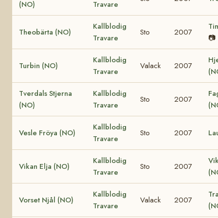
(NO)
Travare
Kallblodig
Ti
Theobärta (NO)
Sto
2007
Travare
📷
Kallblodig
Hj
Turbin (NO)
Valack
2007
Travare
(N
Tverdals Stjerna
Kallblodig
Fa
Sto
2007
(NO)
Travare
(N
Kallblodig
Vesle Fröya (NO)
Sto
2007
La
Travare
Kallblodig
Vi
Vikan Elja (NO)
Sto
2007
Travare
(N
Kallblodig
Tr
Vorset Njål (NO)
Valack
2007
Travare
(N