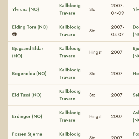
Kallblodig
2007-
Ylvruna (NO)
Sto
Yl
Travare
04-09
Elding Tora (NO)
Kallblodig
2007-
Dol
Sto
📷
Travare
04-07
(N
Bjugsand Eldar
Kallblodig
Bj
Hingst
2007
(NO)
Travare
(N
Kallblodig
Bogenelda (NO)
Sto
2007
He
Travare
Kallblodig
Eld Tussi (NO)
Sto
2007
Se
Travare
Kallblodig
Asl
Erdinger (NO)
Hingst
2007
Travare
(N
Fossen Stjerna
Kallblodig
Fo
Sto
2007