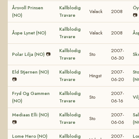
Årsvoll Prinsen
Kallblodig
Öy
Valack
2008
(NO)
Travare
📷
Kallblodig
Åspe Lynet (NO)
Valack
2008
Ås
Travare
Kallblodig
2007-
Polar Lilja (NO)
📷
Sto
Sk
Travare
06-30
Eld Stjernen (NO)
Kallblodig
2007-
St
Hingst
📷
Travare
06-20
(N
Fryd Og Gammen
Kallblodig
2007-
Sto
Vi
(NO)
Travare
06-16
Mediaas Elli (NO)
Kallblodig
2007-
Sa
Sto
📷
Travare
06-06
(N
Lome Hero (NO)
Kallblodig
2007-
Lo