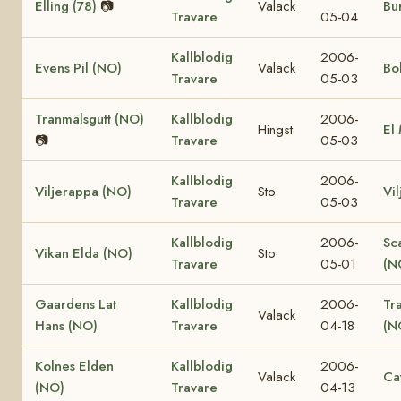
Elling (78)
📷
Valack
Bur
Travare
05-04
Kallblodig
2006-
Evens Pil (NO)
Valack
Bo
Travare
05-03
Tranmälsgutt (NO)
Kallblodig
2006-
Hingst
El
📷
Travare
05-03
Kallblodig
2006-
Viljerappa (NO)
Sto
Vi
Travare
05-03
Kallblodig
2006-
Sc
Vikan Elda (NO)
Sto
Travare
05-01
(N
Gaardens Lat
Kallblodig
2006-
Tr
Valack
Hans (NO)
Travare
04-18
(N
Kolnes Elden
Kallblodig
2006-
Valack
Ca
(NO)
Travare
04-13