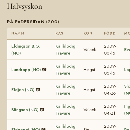
Halvsyskon
PÅ FADERSIDAN (200)
NAMN
RAS
KÖN
FÖDD
M
Eldingson B.G.
Kallblodig
2009-
Valack
Ev
(NO)
Travare
06-15
Kallblodig
2009-
Lundrapp (NO)
📷
Hingst
La
Travare
05-16
Kallblodig
2009-
Sl
Eldjon (NO)
📷
Hingst
Travare
04-26
(N
Kallblodig
2009-
In
Blingsen (NO)
📷
Valack
Travare
04-21
(N
Kallblodig
2009-
Eldpeppi (NO)
📷
Sto
Pe