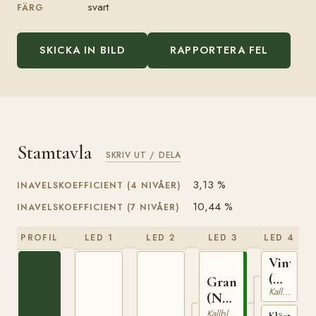
svart
FÄRG
SKICKA IN BILD
RAPPORTERA FEL
Stamtavla
SKRIV UT / DELA
3,13 %
INAVELSKOEFFICIENT (4 NIVÅER)
10,44 %
INAVELSKOEFFICIENT (7 NIVÅER)
PROFIL
LED 1
LED 2
LED 3
LED 4
Vinvar
(NO)
Granvar
Kallblodig Travare
T-
(NO)
230
NT
Kallblodig Travare