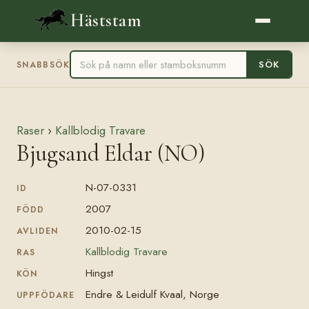
Häststam
SÖK
SNABBSÖK
Raser
›
Kallblodig Travare
Bjugsand Eldar (NO)
N-07-0331
ID
2007
FÖDD
2010-02-15
AVLIDEN
Kallblodig Travare
RAS
Hingst
KÖN
Endre & Leidulf Kvaal, Norge
UPPFÖDARE