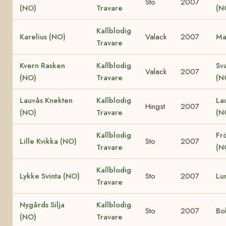
Sto
2007
(NO)
Travare
(N
Kallblodig
Karelius (NO)
Valack
2007
Ma
Travare
Kvern Rasken
Kallblodig
Sv
Valack
2007
(NO)
Travare
(N
Lauvås Knekten
Kallblodig
La
Hingst
2007
(NO)
Travare
(N
Kallblodig
Fr
Lille Kvikka (NO)
Sto
2007
Travare
(N
Kallblodig
Lykke Svinta (NO)
Sto
2007
Lu
Travare
Nygårds Silja
Kallblodig
Sto
2007
Bo
(NO)
Travare