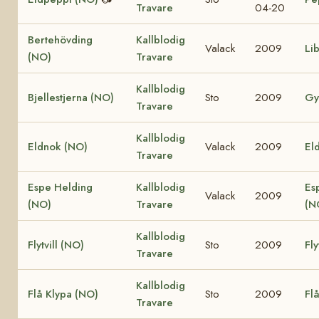
Travare
04-20
Bertehövding
Kallblodig
Valack
2009
Li
(NO)
Travare
Kallblodig
Bjellestjerna (NO)
Sto
2009
Gy
Travare
Kallblodig
Eldnok (NO)
Valack
2009
Eld
Travare
Espe Helding
Kallblodig
Es
Valack
2009
(NO)
Travare
(N
Kallblodig
Flytvill (NO)
Sto
2009
Fly
Travare
Kallblodig
Flå Klypa (NO)
Sto
2009
Fl
Travare