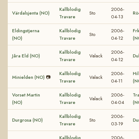
Kallblodig
2006-
Värdalsjenta (NO)
Sto
Rö
Travare
04-13
Eldingstjerna
Kallblodig
2006-
Fr
Sto
(NO)
Travare
04-12
(N
Kallblodig
2006-
Jåra Eld (NO)
Valack
Du
Travare
04-12
Kallblodig
2006-
Hi
Minielden (NO)
📷
Valack
Travare
04-11
(N
Vorset Martin
Kallblodig
2006-
Tr
Valack
(NO)
Travare
04-04
(N
Kallblodig
2006-
Durgrosa (NO)
Sto
Du
Travare
03-19
Kallblodig
2006-