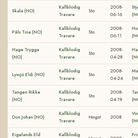
Kallblodig
2008-
Stj
Skala (NO)
Sto
Travare
06-16
(N
Kallblodig
2008-
Ho
Påls Tina (NO)
Sto
Travare
06-11
(N
Hage Trygga
Kallblodig
2008-
Ha
Sto
(NO)
Travare
04-28
(N
Kallblodig
2008-
Ma
Lyssjö Eldi (NO)
Sto
Travare
04-24
(N
Tangen Rikke
Kallblodig
2008-
Ta
Sto
(NO)
Travare
04-19
(N
Kallblodig
Vo
Don Johan (NO)
Hingst
2008
Travare
(N
Eigelands Eld
Kallblodig
Fri