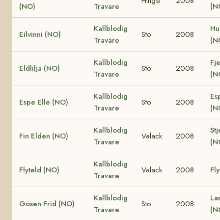
Hingst
2008
(NO)
Travare
(N
Kallblodig
Hu
Eilvinni (NO)
Sto
2008
Travare
(N
Kallblodig
Fje
Eldlilja (NO)
Sto
2008
Travare
(N
Kallblodig
Es
Espe Elle (NO)
Sto
2008
Travare
(N
Kallblodig
Stj
Fin Elden (NO)
Valack
2008
Travare
(N
Kallblodig
Flyteld (NO)
Valack
2008
Fly
Travare
Kallblodig
La
Gosen Frid (NO)
Sto
2008
Travare
(N