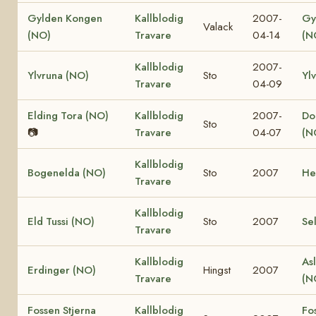
Gylden Kongen
Kallblodig
2007-
Gy
Valack
(NO)
Travare
04-14
(N
Kallblodig
2007-
Ylvruna (NO)
Sto
Yl
Travare
04-09
Elding Tora (NO)
Kallblodig
2007-
Dol
Sto
📷
Travare
04-07
(N
Kallblodig
Bogenelda (NO)
Sto
2007
He
Travare
Kallblodig
Eld Tussi (NO)
Sto
2007
Se
Travare
Kallblodig
Asl
Erdinger (NO)
Hingst
2007
Travare
(N
Fossen Stjerna
Kallblodig
Fo