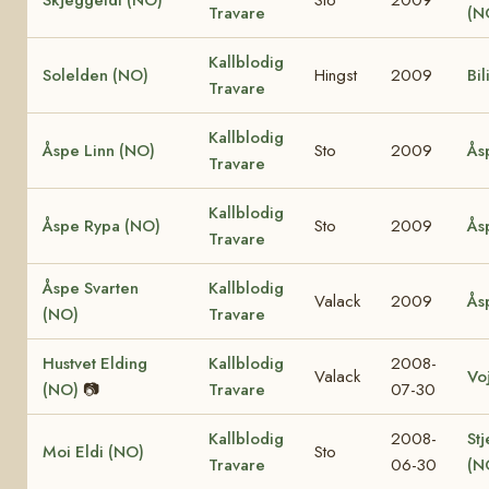
Travare
(N
Kallblodig
Solelden (NO)
Hingst
2009
Bil
Travare
Kallblodig
Åspe Linn (NO)
Sto
2009
Ås
Travare
Kallblodig
Åspe Rypa (NO)
Sto
2009
Ås
Travare
Åspe Svarten
Kallblodig
Valack
2009
Ås
(NO)
Travare
Hustvet Elding
Kallblodig
2008-
Valack
Vo
(NO)
📷
Travare
07-30
Kallblodig
2008-
Stj
Moi Eldi (NO)
Sto
Travare
06-30
(N