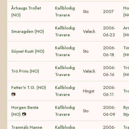
Århaugs Trollet
Kallblodig
Ho
Sto
2007
(NO)
Travare
(N
Kallblodig
2006-
Ar
Smaragden (NO)
Valack
Travare
06-23
(N
Kallblodig
2006-
Ti
Söyset Kusti (NO)
Sto
Travare
06-18
(N
Kallblodig
2006-
Tr
Trö Prins (NO)
Valack
Travare
06-16
(N
Fetter'n T.G. (NO)
Kallblodig
2006-
Hingst
Tro
📷
Travare
06-11
Horgen Bente
Kallblodig
2006-
Ry
Sto
(NO)
📷
Travare
06-09
St
Tranmäls Hanne
Kallblodig
2006-
Tr