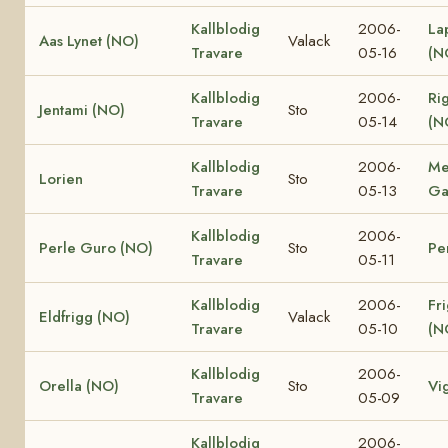
Kallblodig
2006-
La
Aas Lynet (NO)
Valack
Travare
05-16
(N
Kallblodig
2006-
Ri
Jentami (NO)
Sto
Travare
05-14
(N
Kallblodig
2006-
Me
Lorien
Sto
Travare
05-13
Ga
Kallblodig
2006-
Perle Guro (NO)
Sto
Pe
Travare
05-11
Kallblodig
2006-
Fr
Eldfrigg (NO)
Valack
Travare
05-10
(N
Kallblodig
2006-
Orella (NO)
Sto
Vi
Travare
05-09
Kallblodig
2006-