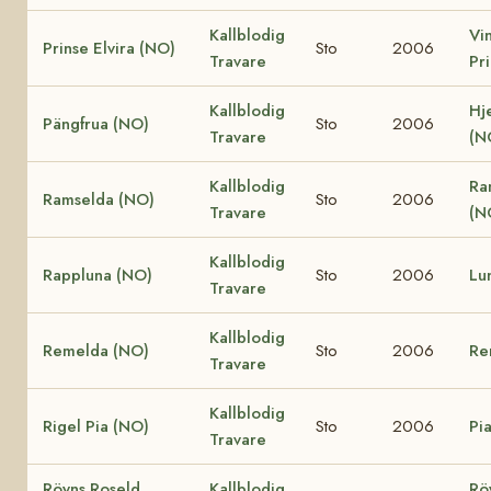
Kallblodig
Vi
Prinse Elvira (NO)
Sto
2006
Travare
Pr
Kallblodig
Hj
Pängfrua (NO)
Sto
2006
Travare
(N
Kallblodig
Ra
Ramselda (NO)
Sto
2006
Travare
(N
Kallblodig
Rappluna (NO)
Sto
2006
Lu
Travare
Kallblodig
Remelda (NO)
Sto
2006
Re
Travare
Kallblodig
Rigel Pia (NO)
Sto
2006
Pi
Travare
Röyns Roseld
Kallblodig
Rö