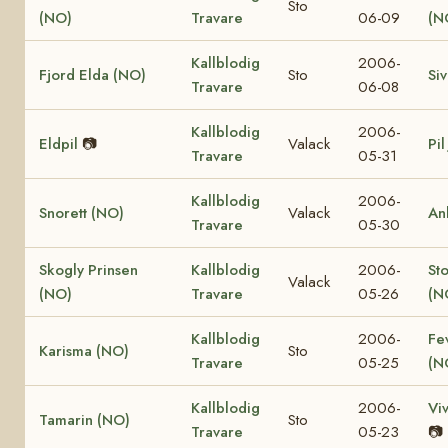
Sto
(NO)
Travare
06-09
(N
Kallblodig
2006-
Fjord Elda (NO)
Sto
Si
Travare
06-08
Kallblodig
2006-
Eldpil
📷
Valack
Pil
Travare
05-31
Kallblodig
2006-
Snorett (NO)
Valack
An
Travare
05-30
Skogly Prinsen
Kallblodig
2006-
St
Valack
(NO)
Travare
05-26
(N
Kallblodig
2006-
Fe
Karisma (NO)
Sto
Travare
05-25
(N
Kallblodig
2006-
Vi
Tamarin (NO)
Sto
Travare
05-23
📷