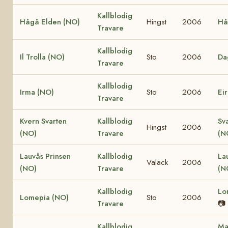
Kallblodig
Hågå Elden (NO)
Hingst
2006
Hå
Travare
Kallblodig
Il Trolla (NO)
Sto
2006
Da
Travare
Kallblodig
Irma (NO)
Sto
2006
Ei
Travare
Kvern Svarten
Kallblodig
Sv
Hingst
2006
(NO)
Travare
(N
Lauvås Prinsen
Kallblodig
La
Valack
2006
(NO)
Travare
(N
Kallblodig
Lo
Lomepia (NO)
Sto
2006
Travare
📷
Kallblodig
Ma