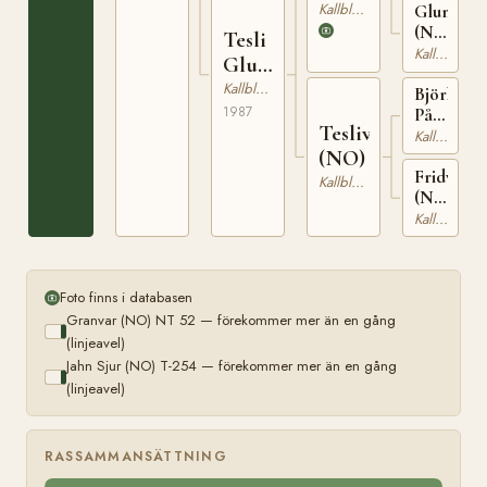
2077
Kallblodig Travare
Glunta
(NO)
Tesli
T-
Kallblodig Travare
Glupa
23689
(NO)
Kallblodig Travare
Björklia
1987
Pålle
Teslivira
(NO)
Kallblodig Travare
(NO)
Fridvira
Kallblodig Travare
(NO)
T-
Kallblodig Travare
24875
Foto finns i databasen
Granvar (NO) NT 52 — förekommer mer än en gång
(linjeavel)
Jahn Sjur (NO) T-254 — förekommer mer än en gång
(linjeavel)
RASSAMMANSÄTTNING