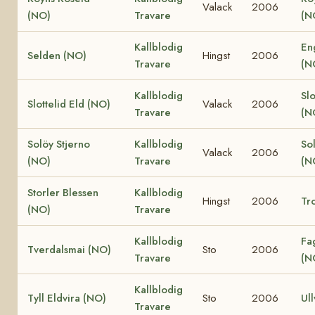
Valack
2006
(NO)
Travare
(N
Kallblodig
En
Selden (NO)
Hingst
2006
Travare
(N
Kallblodig
Slo
Slottelid Eld (NO)
Valack
2006
Travare
(N
Solöy Stjerno
Kallblodig
So
Valack
2006
(NO)
Travare
(N
Storler Blessen
Kallblodig
Hingst
2006
Tro
(NO)
Travare
Kallblodig
Fa
Tverdalsmai (NO)
Sto
2006
Travare
(N
Kallblodig
Tyll Eldvira (NO)
Sto
2006
Ull
Travare