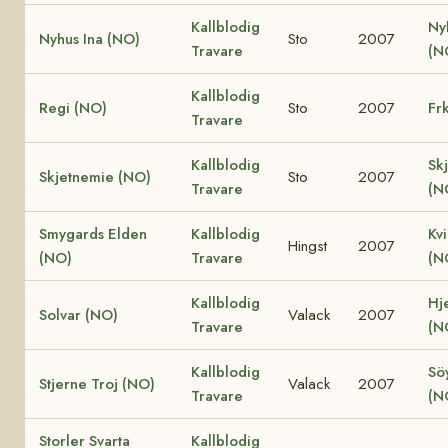
Kallblodig
Ny
Nyhus Ina (NO)
Sto
2007
Travare
(N
Kallblodig
Regi (NO)
Sto
2007
Fr
Travare
Kallblodig
Sk
Skjetnemie (NO)
Sto
2007
Travare
(N
Smygards Elden
Kallblodig
Kv
Hingst
2007
(NO)
Travare
(N
Kallblodig
Hje
Solvar (NO)
Valack
2007
Travare
(N
Kallblodig
Söy
Stjerne Troj (NO)
Valack
2007
Travare
(N
Storler Svarta
Kallblodig