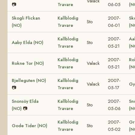
Valack
📷
Travare
06-05
(N
Skogli Flickan
Kallblodig
2007-
Sk
Sto
(NO)
Travare
06-01
(N
Kallblodig
2007-
Aa
Aaby Elda (NO)
Sto
Travare
05-21
(N
Kallblodig
2007-
Ro
Rokne Tor (NO)
Valack
Travare
05-21
(N
Bjelleguten (NO)
Kallblodig
2007-
Valack
Gy
📷
Travare
05-17
Snonsöy Elda
Kallblodig
2007-
Sn
Sto
(NO)
📷
Travare
05-06
(N
Kallblodig
2007-
Gr
Gode Tider (NO)
Sto
Travare
05-02
(N