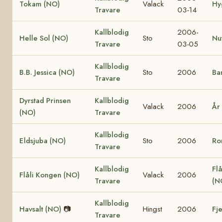
Tokam (NO)
Valack
Hy
Travare
03-14
Kallblodig
2006-
Helle Sol (NO)
Sto
Nu
Travare
03-05
Kallblodig
B.B. Jessica (NO)
Sto
2006
Ba
Travare
Dyrstad Prinsen
Kallblodig
Valack
2006
År
(NO)
Travare
Kallblodig
Eldsjuba (NO)
Sto
2006
Ro
Travare
Kallblodig
Flå
Flåli Kongen (NO)
Valack
2006
Travare
(N
Kallblodig
Havsalt (NO)
📷
Hingst
2006
Fj
Travare