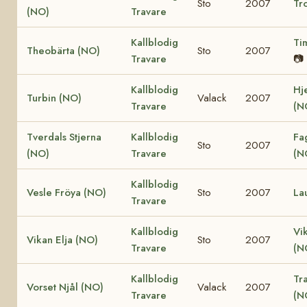
Sto
2007
Tro
(NO)
Travare
Kallblodig
Ti
Theobärta (NO)
Sto
2007
Travare
📷
Kallblodig
Hj
Turbin (NO)
Valack
2007
Travare
(N
Tverdals Stjerna
Kallblodig
Fa
Sto
2007
(NO)
Travare
(N
Kallblodig
Vesle Fröya (NO)
Sto
2007
La
Travare
Kallblodig
Vi
Vikan Elja (NO)
Sto
2007
Travare
(N
Kallblodig
Tr
Vorset Njål (NO)
Valack
2007
Travare
(N