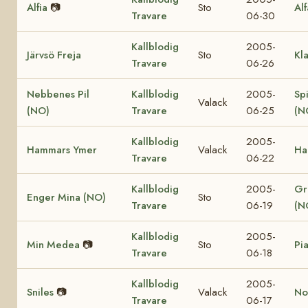
Alfia
📷
Sto
Al
Travare
06-30
Kallblodig
2005-
Järvsö Freja
Sto
Kl
Travare
06-26
Nebbenes Pil
Kallblodig
2005-
Sp
Valack
(NO)
Travare
06-25
(N
Kallblodig
2005-
Hammars Ymer
Valack
Ha
Travare
06-22
Kallblodig
2005-
Gr
Enger Mina (NO)
Sto
Travare
06-19
(N
Kallblodig
2005-
Min Medea
📷
Sto
Pi
Travare
06-18
Kallblodig
2005-
Sniles
📷
Valack
Nor
Travare
06-17