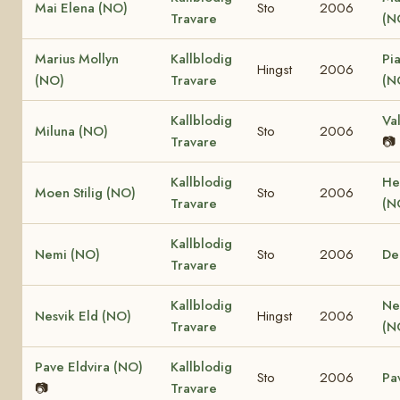
Mai Elena (NO)
Sto
2006
Travare
(N
Marius Mollyn
Kallblodig
Pi
Hingst
2006
(NO)
Travare
(N
Kallblodig
Va
Miluna (NO)
Sto
2006
Travare
📷
Kallblodig
He
Moen Stilig (NO)
Sto
2006
Travare
(N
Kallblodig
Nemi (NO)
Sto
2006
De
Travare
Kallblodig
Ne
Nesvik Eld (NO)
Hingst
2006
Travare
(N
Pave Eldvira (NO)
Kallblodig
Sto
2006
Pa
📷
Travare