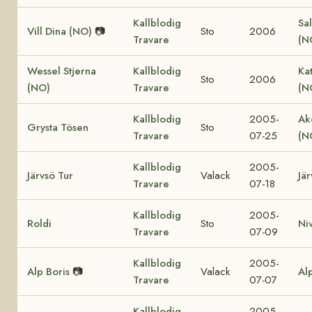
Kallblodig
Sal
Vill Dina (NO)
📷
Sto
2006
Travare
(N
Wessel Stjerna
Kallblodig
Ka
Sto
2006
(NO)
Travare
(N
Kallblodig
2005-
Ak
Grysta Tösen
Sto
Travare
07-25
(N
Kallblodig
2005-
Järvsö Tur
Valack
Jär
Travare
07-18
Kallblodig
2005-
Roldi
Sto
Ni
Travare
07-09
Kallblodig
2005-
Alp Boris
📷
Valack
Al
Travare
07-07
Kallblodig
2005-