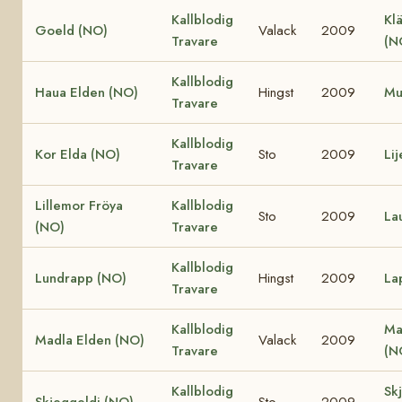
Kallblodig
Klä
Goeld (NO)
Valack
2009
Travare
(N
Kallblodig
Haua Elden (NO)
Hingst
2009
Mu
Travare
Kallblodig
Kor Elda (NO)
Sto
2009
Li
Travare
Lillemor Fröya
Kallblodig
Sto
2009
La
(NO)
Travare
Kallblodig
Lundrapp (NO)
Hingst
2009
La
Travare
Kallblodig
Ma
Madla Elden (NO)
Valack
2009
Travare
(N
Kallblodig
Sk
Skjeggeldi (NO)
Sto
2009