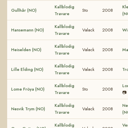
Kallblodig
Kle
Gullhår (NO)
Sto
2008
Travare
(N
Kallblodig
Hansemann (NO)
Valack
2008
Wi
Travare
Kallblodig
Heiselden (NO)
Valack
2008
Ma
Travare
Kallblodig
Lille Elding (NO)
Valack
2008
Tro
Travare
Kallblodig
Lo
Lome Fröya (NO)
Sto
2008
Travare
📷
Kallblodig
Ne
Nesvik Trym (NO)
Valack
2008
Travare
(N
Kallblodig
Ve