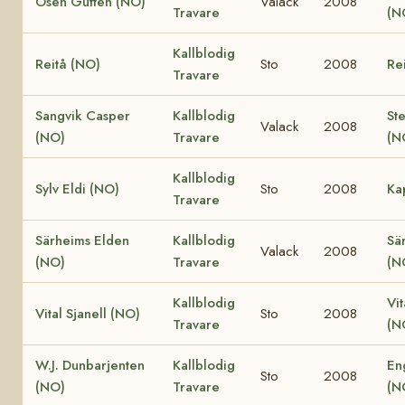
Osen Gutten (NO)
Valack
2008
Travare
(N
Kallblodig
Reitå (NO)
Sto
2008
Re
Travare
Sangvik Casper
Kallblodig
St
Valack
2008
(NO)
Travare
(N
Kallblodig
Sylv Eldi (NO)
Sto
2008
Ka
Travare
Särheims Elden
Kallblodig
Sä
Valack
2008
(NO)
Travare
(N
Kallblodig
Vit
Vital Sjanell (NO)
Sto
2008
Travare
(N
W.J. Dunbarjenten
Kallblodig
En
Sto
2008
(NO)
Travare
(N