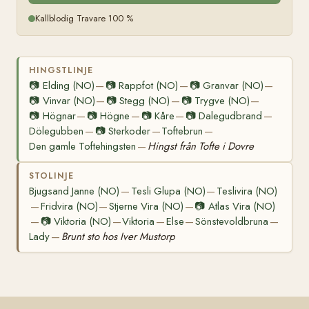
Kallblodig Travare 100 %
HINGSTLINJE
📷
Elding (NO)
📷
Rappfot (NO)
📷
Granvar (NO)
—
—
—
📷
Vinvar (NO)
📷
Stegg (NO)
📷
Trygve (NO)
—
—
—
📷
Högnar
📷
Högne
📷
Kåre
📷
Dalegudbrand
—
—
—
—
Dölegubben
📷
Sterkoder
Toftebrun
—
—
—
Den gamle Toftehingsten
Hingst från Tofte i Dovre
—
STOLINJE
Bjugsand Janne (NO)
Tesli Glupa (NO)
Teslivira (NO)
—
—
Fridvira (NO)
Stjerne Vira (NO)
📷
Atlas Vira (NO)
—
—
—
📷
Viktoria (NO)
Viktoria
Else
Sönstevoldbruna
—
—
—
—
—
Lady
Brunt sto hos Iver Mustorp
—