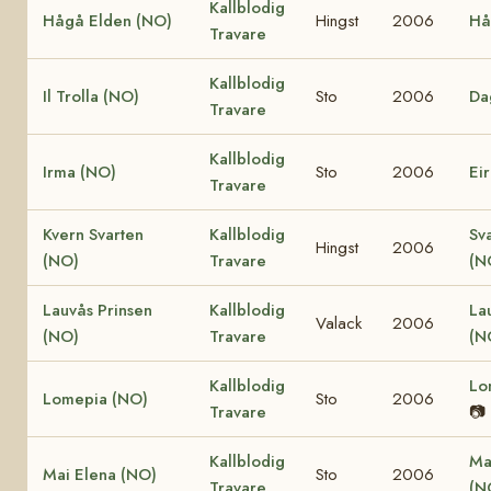
Kallblodig
Hågå Elden (NO)
Hingst
2006
Hå
Travare
Kallblodig
Il Trolla (NO)
Sto
2006
Da
Travare
Kallblodig
Irma (NO)
Sto
2006
Ei
Travare
Kvern Svarten
Kallblodig
Sv
Hingst
2006
(NO)
Travare
(N
Lauvås Prinsen
Kallblodig
La
Valack
2006
(NO)
Travare
(N
Kallblodig
Lo
Lomepia (NO)
Sto
2006
Travare
📷
Kallblodig
Ma
Mai Elena (NO)
Sto
2006
Travare
(N