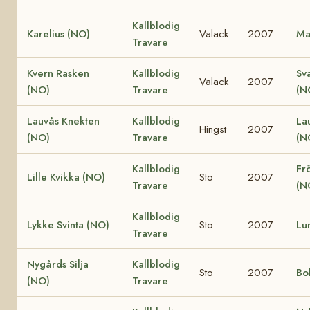
Kallblodig
Karelius (NO)
Valack
2007
Ma
Travare
Kvern Rasken
Kallblodig
Sv
Valack
2007
(NO)
Travare
(N
Lauvås Knekten
Kallblodig
La
Hingst
2007
(NO)
Travare
(N
Kallblodig
Fr
Lille Kvikka (NO)
Sto
2007
Travare
(N
Kallblodig
Lykke Svinta (NO)
Sto
2007
Lu
Travare
Nygårds Silja
Kallblodig
Sto
2007
Bo
(NO)
Travare