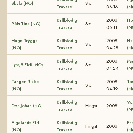
Skala (NO)
Sto
Travare
06-16
(N
Kallblodig
2008-
Ho
Påls Tina (NO)
Sto
Travare
06-11
(N
Hage Trygga
Kallblodig
2008-
Ha
Sto
(NO)
Travare
04-28
(N
Kallblodig
2008-
Ma
Lyssjö Eldi (NO)
Sto
Travare
04-24
(N
Tangen Rikke
Kallblodig
2008-
Ta
Sto
(NO)
Travare
04-19
(N
Kallblodig
Vo
Don Johan (NO)
Hingst
2008
Travare
(N
Eigelands Eld
Kallblodig
Fri
Hingst
2008
(NO)
Travare
(N