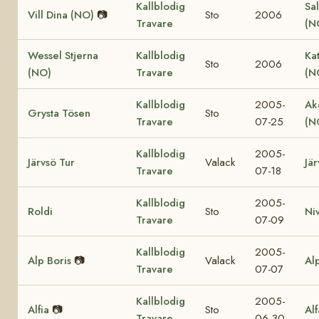
Kallblodig
Sal
Vill Dina (NO)
📷
Sto
2006
Travare
(N
Wessel Stjerna
Kallblodig
Ka
Sto
2006
(NO)
Travare
(N
Kallblodig
2005-
Ak
Grysta Tösen
Sto
Travare
07-25
(N
Kallblodig
2005-
Järvsö Tur
Valack
Jär
Travare
07-18
Kallblodig
2005-
Roldi
Sto
Ni
Travare
07-09
Kallblodig
2005-
Alp Boris
📷
Valack
Al
Travare
07-07
Kallblodig
2005-
Alfia
📷
Sto
Al
Travare
06-30