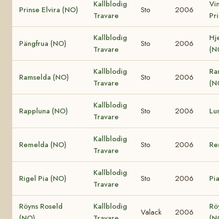
Kallblodig
Vi
Prinse Elvira (NO)
Sto
2006
Travare
Pr
Kallblodig
Hj
Pängfrua (NO)
Sto
2006
Travare
(N
Kallblodig
Ra
Ramselda (NO)
Sto
2006
Travare
(N
Kallblodig
Rappluna (NO)
Sto
2006
Lu
Travare
Kallblodig
Remelda (NO)
Sto
2006
Re
Travare
Kallblodig
Rigel Pia (NO)
Sto
2006
Pi
Travare
Röyns Roseld
Kallblodig
Rö
Valack
2006
(NO)
Travare
(N