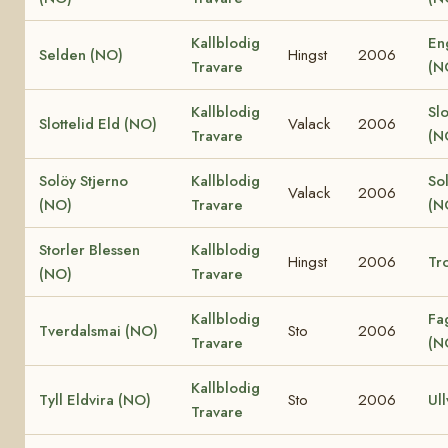
Kallblodig
En
Selden (NO)
Hingst
2006
Travare
(N
Kallblodig
Slo
Slottelid Eld (NO)
Valack
2006
Travare
(N
Solöy Stjerno
Kallblodig
So
Valack
2006
(NO)
Travare
(N
Storler Blessen
Kallblodig
Hingst
2006
Tro
(NO)
Travare
Kallblodig
Fa
Tverdalsmai (NO)
Sto
2006
Travare
(N
Kallblodig
Tyll Eldvira (NO)
Sto
2006
Ull
Travare