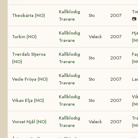
Kallblodig
Ti
Theobärta (NO)
Sto
2007
Travare
📷
Kallblodig
Hj
Turbin (NO)
Valack
2007
Travare
(N
Tverdals Stjerna
Kallblodig
Fa
Sto
2007
(NO)
Travare
(N
Kallblodig
Vesle Fröya (NO)
Sto
2007
La
Travare
Kallblodig
Vi
Vikan Elja (NO)
Sto
2007
Travare
(N
Kallblodig
Tr
Vorset Njål (NO)
Valack
2007
Travare
(N