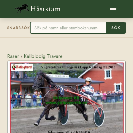
Häststam
SÖK
SNABBSÖK
Raser
›
Kallblodig Travare