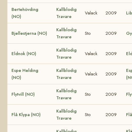
Bertehövding
Kallblodig
Valack
2009
Li
(NO)
Travare
Kallblodig
Bjellestjerna (NO)
Sto
2009
Gy
Travare
Kallblodig
Eldnok (NO)
Valack
2009
Eld
Travare
Espe Helding
Kallblodig
Es
Valack
2009
(NO)
Travare
(N
Kallblodig
Flytvill (NO)
Sto
2009
Fly
Travare
Kallblodig
Flå Klypa (NO)
Sto
2009
Fl
Travare
Kallblodig
Klä