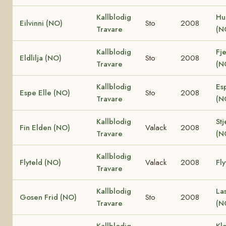
Kallblodig
Hu
Eilvinni (NO)
Sto
2008
Travare
(N
Kallblodig
Fje
Eldlilja (NO)
Sto
2008
Travare
(N
Kallblodig
Es
Espe Elle (NO)
Sto
2008
Travare
(N
Kallblodig
Stj
Fin Elden (NO)
Valack
2008
Travare
(N
Kallblodig
Flyteld (NO)
Valack
2008
Fly
Travare
Kallblodig
La
Gosen Frid (NO)
Sto
2008
Travare
(N