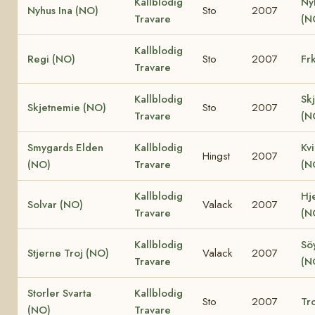
Kallblodig
Ny
Nyhus Ina (NO)
Sto
2007
Travare
(N
Kallblodig
Regi (NO)
Sto
2007
Fr
Travare
Kallblodig
Sk
Skjetnemie (NO)
Sto
2007
Travare
(N
Smygards Elden
Kallblodig
Kv
Hingst
2007
(NO)
Travare
(N
Kallblodig
Hje
Solvar (NO)
Valack
2007
Travare
(N
Kallblodig
Söy
Stjerne Troj (NO)
Valack
2007
Travare
(N
Storler Svarta
Kallblodig
Sto
2007
Tro
(NO)
Travare