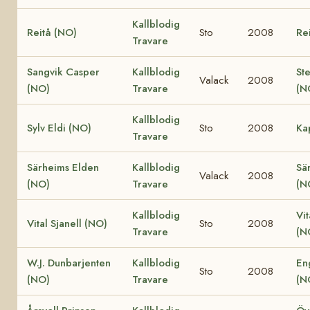
Kallblodig
Reitå (NO)
Sto
2008
Re
Travare
Sangvik Casper
Kallblodig
St
Valack
2008
(NO)
Travare
(N
Kallblodig
Sylv Eldi (NO)
Sto
2008
Ka
Travare
Särheims Elden
Kallblodig
Sä
Valack
2008
(NO)
Travare
(N
Kallblodig
Vit
Vital Sjanell (NO)
Sto
2008
Travare
(N
W.J. Dunbarjenten
Kallblodig
En
Sto
2008
(NO)
Travare
(N