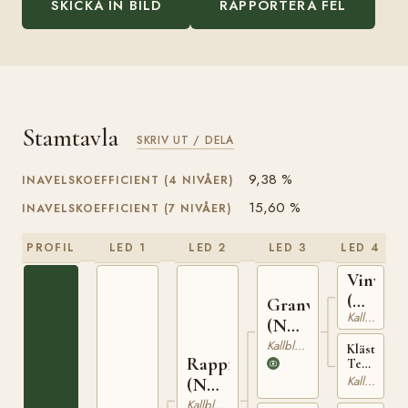
SKICKA IN BILD
RAPPORTERA FEL
Stamtavla
SKRIV UT / DELA
9,38 %
INAVELSKOEFFICIENT (4 NIVÅER)
15,60 %
INAVELSKOEFFICIENT (7 NIVÅER)
PROFIL
LED 1
LED 2
LED 3
LED 4
Vinvar
(NO)
Granvar
Kallblodig Travare
T-
(NO)
230
NT
Kallblodig Travare
Klästad
Rappfot
Terna
52
(NO)
Kallblodig Travare
(NO)
T-
NT
Kallblodig Travare
1427