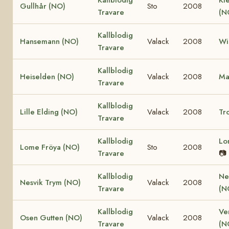
Kallblodig
Kle
Gullhår (NO)
Sto
2008
Travare
(N
Kallblodig
Hansemann (NO)
Valack
2008
Wi
Travare
Kallblodig
Heiselden (NO)
Valack
2008
Ma
Travare
Kallblodig
Lille Elding (NO)
Valack
2008
Tro
Travare
Kallblodig
Lo
Lome Fröya (NO)
Sto
2008
Travare
📷
Kallblodig
Ne
Nesvik Trym (NO)
Valack
2008
Travare
(N
Kallblodig
Ve
Osen Gutten (NO)
Valack
2008
Travare
(N