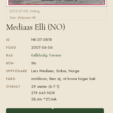
2013-07-09, Hoting
Foto: Girlpower HB
Mediaas Elli (NO)
NK-07-0818
ID
2007-06-06
FÖDD
Kallblodig Travare
RAS
Sto
KÖN
Lars Mediaas, Snåsa, Norge
UPPFÖDARE
mörkbrun, liten stj, vit krona höger bak
FÄRG
29 starter (6-7-1)
ÖVRIGT
219 643 NOK
28,6m *27,6ak