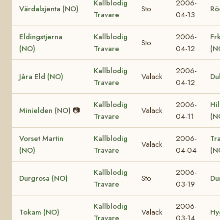
Kallblodig
2006-
Värdalsjenta (NO)
Sto
Rö
Travare
04-13
Eldingstjerna
Kallblodig
2006-
Fr
Sto
(NO)
Travare
04-12
(N
Kallblodig
2006-
Jåra Eld (NO)
Valack
Du
Travare
04-12
Kallblodig
2006-
Hi
Minielden (NO)
📷
Valack
Travare
04-11
(N
Vorset Martin
Kallblodig
2006-
Tr
Valack
(NO)
Travare
04-04
(N
Kallblodig
2006-
Durgrosa (NO)
Sto
Du
Travare
03-19
Kallblodig
2006-
Tokam (NO)
Valack
Hy
Travare
03-14