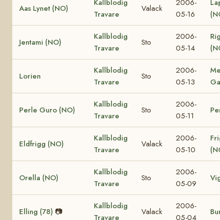
Kallblodig
2006-
La
Aas Lynet (NO)
Valack
Travare
05-16
(N
Kallblodig
2006-
Ri
Jentami (NO)
Sto
Travare
05-14
(N
Kallblodig
2006-
Me
Lorien
Sto
Travare
05-13
Ga
Kallblodig
2006-
Perle Guro (NO)
Sto
Pe
Travare
05-11
Kallblodig
2006-
Fr
Eldfrigg (NO)
Valack
Travare
05-10
(N
Kallblodig
2006-
Orella (NO)
Sto
Vi
Travare
05-09
Kallblodig
2006-
Elling (78)
📷
Valack
Bur
Travare
05-04