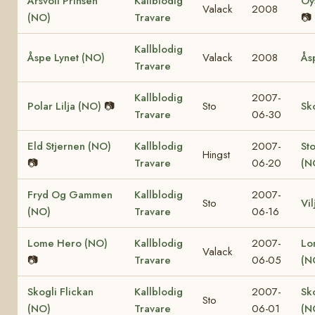
Årsvoll Prinsen
Kallblodig
Öy
Valack
2008
(NO)
Travare
📷
Kallblodig
Åspe Lynet (NO)
Valack
2008
Ås
Travare
Kallblodig
2007-
Polar Lilja (NO)
📷
Sto
Sk
Travare
06-30
Eld Stjernen (NO)
Kallblodig
2007-
St
Hingst
📷
Travare
06-20
(N
Fryd Og Gammen
Kallblodig
2007-
Sto
Vi
(NO)
Travare
06-16
Lome Hero (NO)
Kallblodig
2007-
Lo
Valack
📷
Travare
06-05
(N
Skogli Flickan
Kallblodig
2007-
Sk
Sto
(NO)
Travare
06-01
(N