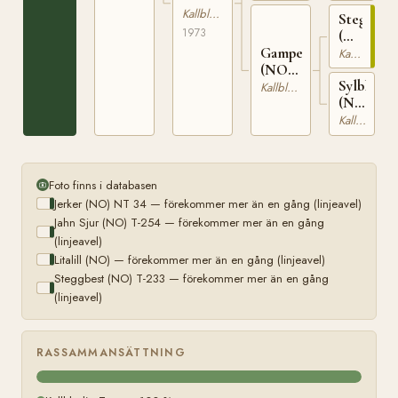
(NO)
Kallblodig Travare
Steggbest
1973
(NO)
Gamperla
T-
Kallblodig Travare
(NO)
233
Sylblessa
N
Kallblodig Travare
(NO)
23518
T-
Kallblodig Travare
1451
Foto finns i databasen
Jerker (NO) NT 34 — förekommer mer än en gång (linjeavel)
Jahn Sjur (NO) T-254 — förekommer mer än en gång
(linjeavel)
Litalill (NO) — förekommer mer än en gång (linjeavel)
Steggbest (NO) T-233 — förekommer mer än en gång
(linjeavel)
RASSAMMANSÄTTNING