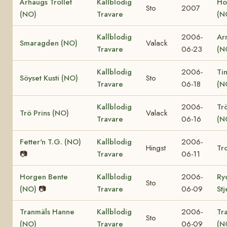
Århaugs Trollet
Kallblodig
Ho
Sto
2007
(NO)
Travare
(N
Kallblodig
2006-
Ar
Smaragden (NO)
Valack
Travare
06-23
(N
Kallblodig
2006-
Ti
Söyset Kusti (NO)
Sto
Travare
06-18
(N
Kallblodig
2006-
Tr
Trö Prins (NO)
Valack
Travare
06-16
(N
Fetter'n T.G. (NO)
Kallblodig
2006-
Hingst
Tro
📷
Travare
06-11
Horgen Bente
Kallblodig
2006-
Ry
Sto
(NO)
📷
Travare
06-09
St
Tranmäls Hanne
Kallblodig
2006-
Tr
Sto
(NO)
Travare
06-09
(N