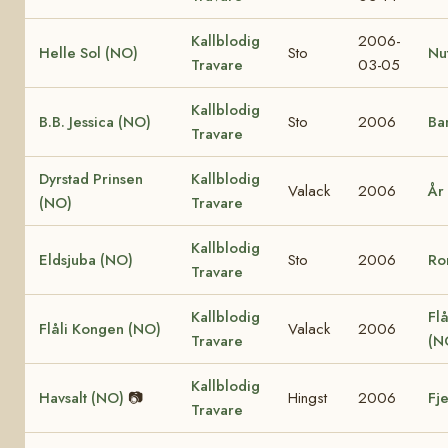
Kallblodig
2006-
Helle Sol (NO)
Sto
Nu
Travare
03-05
Kallblodig
B.B. Jessica (NO)
Sto
2006
Ba
Travare
Dyrstad Prinsen
Kallblodig
Valack
2006
År
(NO)
Travare
Kallblodig
Eldsjuba (NO)
Sto
2006
Ro
Travare
Kallblodig
Flå
Flåli Kongen (NO)
Valack
2006
Travare
(N
Kallblodig
Havsalt (NO)
📷
Hingst
2006
Fj
Travare