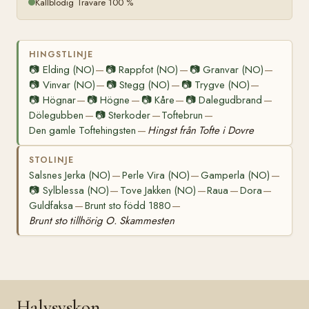
Kallblodig Travare 100 %
HINGSTLINJE
📷
Elding (NO)
📷
Rappfot (NO)
📷
Granvar (NO)
—
—
—
📷
Vinvar (NO)
📷
Stegg (NO)
📷
Trygve (NO)
—
—
—
📷
Högnar
📷
Högne
📷
Kåre
📷
Dalegudbrand
—
—
—
—
Dölegubben
📷
Sterkoder
Toftebrun
—
—
—
Den gamle Toftehingsten
Hingst från Tofte i Dovre
—
STOLINJE
Salsnes Jerka (NO)
Perle Vira (NO)
Gamperla (NO)
—
—
—
📷
Sylblessa (NO)
Tove Jakken (NO)
Raua
Dora
—
—
—
—
Guldfaksa
Brunt sto född 1880
—
—
Brunt sto tillhörig O. Skammesten
Halvsyskon