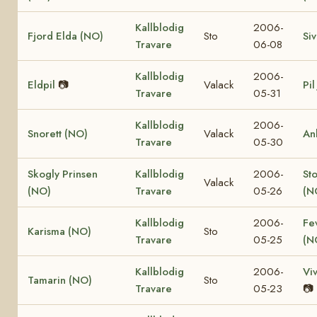
Kallblodig
2006-
Fjord Elda (NO)
Sto
Si
Travare
06-08
Kallblodig
2006-
Eldpil
📷
Valack
Pil
Travare
05-31
Kallblodig
2006-
Snorett (NO)
Valack
An
Travare
05-30
Skogly Prinsen
Kallblodig
2006-
St
Valack
(NO)
Travare
05-26
(N
Kallblodig
2006-
Fe
Karisma (NO)
Sto
Travare
05-25
(N
Kallblodig
2006-
Vi
Tamarin (NO)
Sto
Travare
05-23
📷