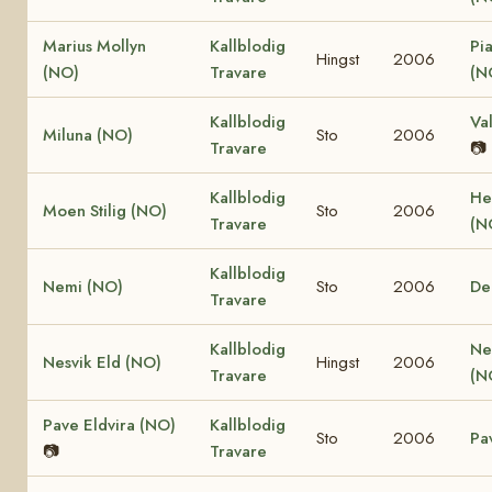
Marius Mollyn
Kallblodig
Pi
Hingst
2006
(NO)
Travare
(N
Kallblodig
Va
Miluna (NO)
Sto
2006
Travare
📷
Kallblodig
He
Moen Stilig (NO)
Sto
2006
Travare
(N
Kallblodig
Nemi (NO)
Sto
2006
De
Travare
Kallblodig
Ne
Nesvik Eld (NO)
Hingst
2006
Travare
(N
Pave Eldvira (NO)
Kallblodig
Sto
2006
Pa
📷
Travare