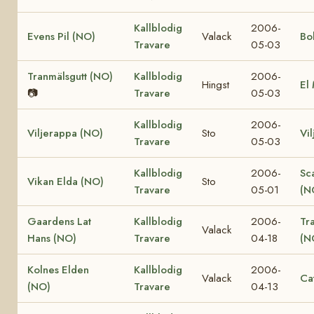
Kallblodig
2006-
Evens Pil (NO)
Valack
Bo
Travare
05-03
Tranmälsgutt (NO)
Kallblodig
2006-
Hingst
El
📷
Travare
05-03
Kallblodig
2006-
Viljerappa (NO)
Sto
Vi
Travare
05-03
Kallblodig
2006-
Sc
Vikan Elda (NO)
Sto
Travare
05-01
(N
Gaardens Lat
Kallblodig
2006-
Tr
Valack
Hans (NO)
Travare
04-18
(N
Kolnes Elden
Kallblodig
2006-
Valack
Ca
(NO)
Travare
04-13