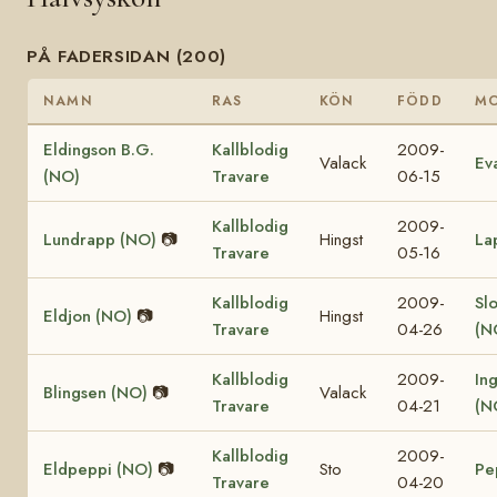
PÅ FADERSIDAN (200)
NAMN
RAS
KÖN
FÖDD
M
Eldingson B.G.
Kallblodig
2009-
Valack
Ev
(NO)
Travare
06-15
Kallblodig
2009-
Lundrapp (NO)
📷
Hingst
La
Travare
05-16
Kallblodig
2009-
Sl
Eldjon (NO)
📷
Hingst
Travare
04-26
(N
Kallblodig
2009-
In
Blingsen (NO)
📷
Valack
Travare
04-21
(N
Kallblodig
2009-
Eldpeppi (NO)
📷
Sto
Pe
Travare
04-20