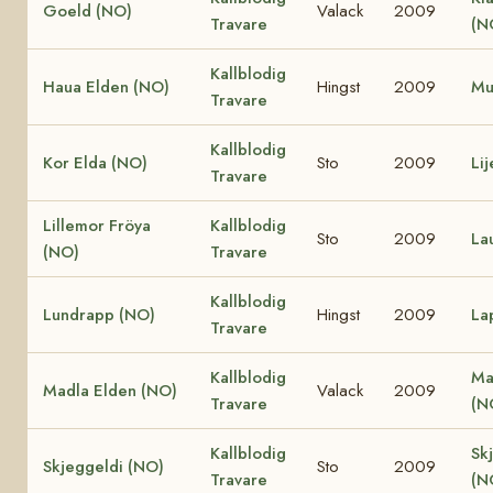
Goeld (NO)
Valack
2009
Travare
(N
Kallblodig
Haua Elden (NO)
Hingst
2009
Mu
Travare
Kallblodig
Kor Elda (NO)
Sto
2009
Li
Travare
Lillemor Fröya
Kallblodig
Sto
2009
La
(NO)
Travare
Kallblodig
Lundrapp (NO)
Hingst
2009
La
Travare
Kallblodig
Ma
Madla Elden (NO)
Valack
2009
Travare
(N
Kallblodig
Sk
Skjeggeldi (NO)
Sto
2009
Travare
(N