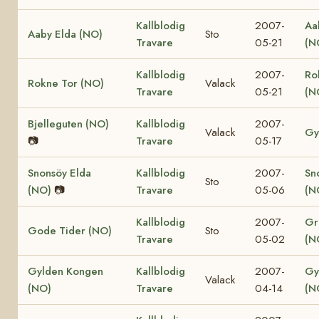
Kallblodig
2007-
Aa
Aaby Elda (NO)
Sto
Travare
05-21
(N
Kallblodig
2007-
Ro
Rokne Tor (NO)
Valack
Travare
05-21
(N
Bjelleguten (NO)
Kallblodig
2007-
Valack
Gy
📷
Travare
05-17
Snonsöy Elda
Kallblodig
2007-
Sn
Sto
(NO)
📷
Travare
05-06
(N
Kallblodig
2007-
Gr
Gode Tider (NO)
Sto
Travare
05-02
(N
Gylden Kongen
Kallblodig
2007-
Gy
Valack
(NO)
Travare
04-14
(N