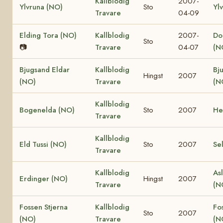
Kallblodig
2007-
Ylvruna (NO)
Sto
Yl
Travare
04-09
Elding Tora (NO)
Kallblodig
2007-
Dol
Sto
📷
Travare
04-07
(N
Bjugsand Eldar
Kallblodig
Bj
Hingst
2007
(NO)
Travare
(N
Kallblodig
Bogenelda (NO)
Sto
2007
He
Travare
Kallblodig
Eld Tussi (NO)
Sto
2007
Se
Travare
Kallblodig
Asl
Erdinger (NO)
Hingst
2007
Travare
(N
Fossen Stjerna
Kallblodig
Fo
Sto
2007
(NO)
Travare
(N