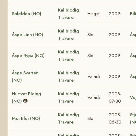
Kallblodig
Solelden (NO)
Hingst
2009
Bil
Travare
Kallblodig
Åspe Linn (NO)
Sto
2009
Ås
Travare
Kallblodig
Åspe Rypa (NO)
Sto
2009
Ås
Travare
Åspe Svarten
Kallblodig
Valack
2009
Ås
(NO)
Travare
Hustvet Elding
Kallblodig
2008-
Valack
Vo
(NO)
📷
Travare
07-30
Kallblodig
2008-
Stj
Moi Eldi (NO)
Sto
Travare
06-30
(N
Kallblodig
2008-
Stj