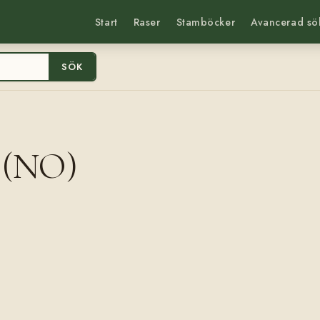
Start
Raser
Stamböcker
Avancerad sö
SÖK
a (NO)