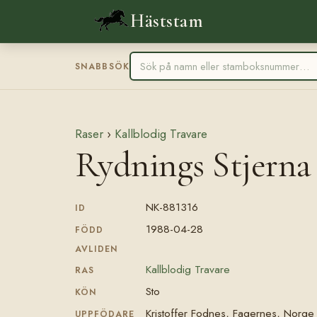
Häststam
SNABBSÖK
Raser
›
Kallblodig Travare
Rydnings Stjern
NK-881316
ID
1988-04-28
FÖDD
AVLIDEN
Kallblodig Travare
RAS
Sto
KÖN
Kristoffer Fodnes, Fagernes, Norge
UPPFÖDARE