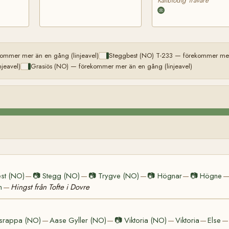
Kallblodig Travare
ommer mer än en gång (linjeavel)
Steggbest (NO) T-233 — förekommer mer 
jeavel)
Grasiös (NO) — förekommer mer än en gång (linjeavel)
st (NO)
📷
Stegg (NO)
📷
Trygve (NO)
📷
Högnar
📷
Högne
—
—
—
—
n
Hingst från Tofte i Dovre
—
srappa (NO)
Aase Gyller (NO)
📷
Viktoria (NO)
Viktoria
Else
—
—
—
—
—