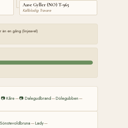
Aase Gyller (NO) T-965
Kallblodig Travare
än en gång (linjeavel)
📷
Kåre
📷
Dalegudbrand
Dölegubben
—
—
—
—
Sönstevoldbruna
Lady
—
—