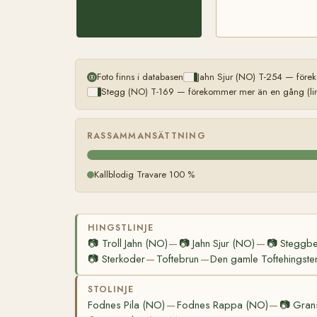
Foto finns i databasen
Jahn Sjur (NO) T-254 — förek
Stegg (NO) T-169 — förekommer mer än en gång (lin
RASSAMMANSÄTTNING
Kallblodig Travare 100 %
HINGSTLINJE
📷
Troll Jahn (NO)
📷
Jahn Sjur (NO)
📷
Steggbe
—
—
📷
Sterkoder
Toftebrun
Den gamle Toftehingste
—
—
STOLINJE
Fodnes Pila (NO)
Fodnes Rappa (NO)
📷
Gran
—
—