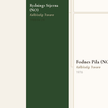
Rydnings Stjerna
(NO)
Kallblodig Travare
1988-04-28
Fodnes Pila (N
Kallblodig Travare
1976