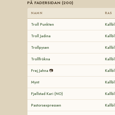
PÅ FADERSIDAN (200)
NAMN
RAS
Troll Punkten
Kallb
Troll Jadina
Kallb
Trollpysen
Kallb
Trollfrökna
Kallb
Frej Jahna
📷
Kallb
Mynt
Kallb
Fjellstad Kari (NO)
Kallb
Pastorsexpressen
Kallb