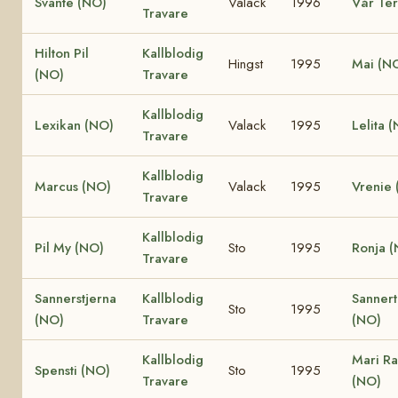
Svante (NO)
Valack
1996
Vår Te
Travare
Hilton Pil
Kallblodig
Hingst
1995
Mai (N
(NO)
Travare
Kallblodig
Lexikan (NO)
Valack
1995
Lelita 
Travare
Kallblodig
Marcus (NO)
Valack
1995
Vrenie
Travare
Kallblodig
Pil My (NO)
Sto
1995
Ronja 
Travare
Sannerstjerna
Kallblodig
Sannert
Sto
1995
(NO)
Travare
(NO)
Kallblodig
Mari R
Spensti (NO)
Sto
1995
Travare
(NO)