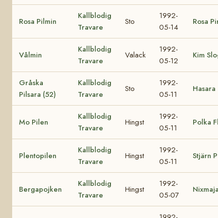
Kallblodig
1992-
Rosa Pilmin
Sto
Rosa Pir
Travare
05-14
Kallblodig
1992-
Vålmin
Valack
Kim Sl
Travare
05-12
Gråska
Kallblodig
1992-
Sto
Hasara 
Pilsara (52)
Travare
05-11
Kallblodig
1992-
Mo Pilen
Hingst
Polka F
Travare
05-11
Kallblodig
1992-
Plentopilen
Hingst
Stjärn P
Travare
05-11
Kallblodig
1992-
Bergapojken
Hingst
Nixmaj
Travare
05-07
1992-