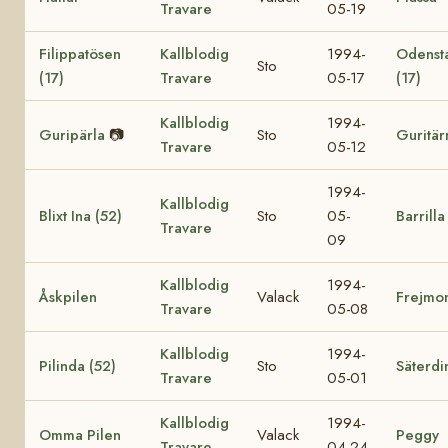
Travare
05-19
Filippatösen
Kallblodig
1994-
Odensta
Sto
(17)
Travare
05-17
(17)
Kallblodig
1994-
Guripärla
📷
Sto
Guritär
Travare
05-12
1994-
Kallblodig
Blixt Ina (52)
Sto
05-
Barrilla
Travare
09
Kallblodig
1994-
Åskpilen
Valack
Frejmo
Travare
05-08
Kallblodig
1994-
Pilinda (52)
Sto
Säterdi
Travare
05-01
Kallblodig
1994-
Omma Pilen
Valack
Peggy
Travare
04-24