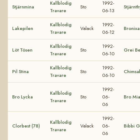
Kallblodig
1992-
Stjärnmina
Sto
Stjärnth
Travare
06-13
Kallblodig
1992-
Lakepilen
Valack
Bronixa
Travare
06-12
Kallblodig
1992-
Löt Tösen
Sto
Grei Be
Travare
06-10
Kallblodig
1992-
Pil Stina
Sto
Chimsa
Travare
06-10
1992-
Kallblodig
Bro Lycka
Sto
06-
Bro Mi
Travare
06
1992-
Kallblodig
Clorbest (78)
Valack
06-
Bibbi G
Travare
06