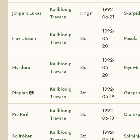
Kallblodig
1992-
Jonpers Lukas
Hingst
Skarpi
Travare
06-21
1992-
Kallblodig
Havratösen
Sto
06-
Misola
Travare
20
1992-
Kallblodig
Myrdora
Sto
06-
Myr Mu
Travare
20
Kallblodig
1992-
Pinglan
📷
Sto
Gangri
Travare
06-19
Kallblodig
1992-
Pia Piril
Sto
Qia Exp
Travare
06-18
Kallblodig
1992-
Solfröken
Sto
Solminj
Travare
06-18