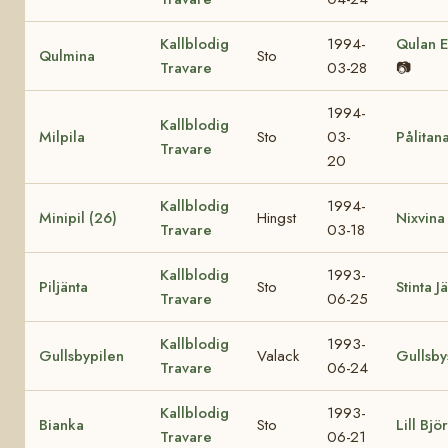
Kallblodig
1994-
Qulan E
Qulmina
Sto
Travare
03-28
📷
1994-
Kallblodig
Milpila
Sto
03-
Pålitan
Travare
20
Kallblodig
1994-
Minipil (26)
Hingst
Nixvina
Travare
03-18
Kallblodig
1993-
Piljänta
Sto
Stinta J
Travare
06-25
Kallblodig
1993-
Gullsbypilen
Valack
Gullsby
Travare
06-24
Kallblodig
1993-
Bianka
Sto
Lill Björ
Travare
06-21