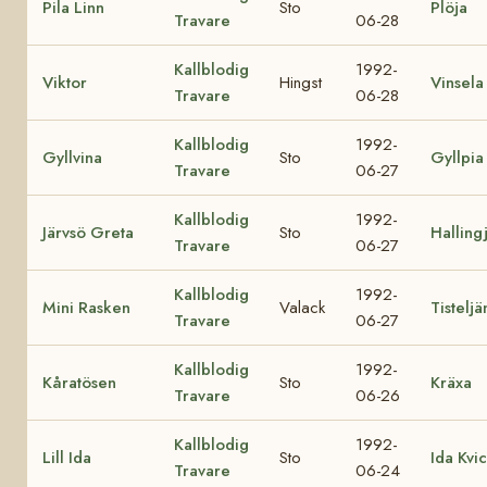
Pila Linn
Sto
Plöja
Travare
06-28
Kallblodig
1992-
Viktor
Hingst
Vinsela
Travare
06-28
Kallblodig
1992-
Gyllvina
Sto
Gyllpia
Travare
06-27
Kallblodig
1992-
Järvsö Greta
Sto
Halling
Travare
06-27
Kallblodig
1992-
Mini Rasken
Valack
Tisteljä
Travare
06-27
Kallblodig
1992-
Kåratösen
Sto
Kräxa
Travare
06-26
Kallblodig
1992-
Lill Ida
Sto
Ida Kvi
Travare
06-24