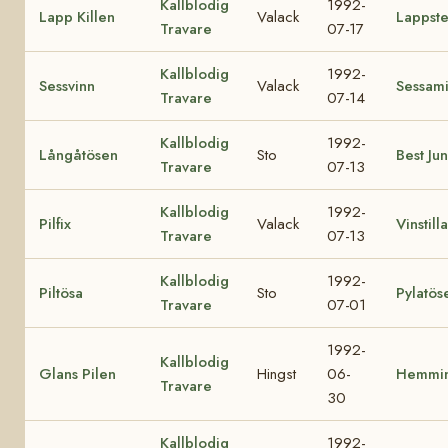
Kallblodig
1992-
Lapp Killen
Valack
Lappst
Travare
07-17
Kallblodig
1992-
Sessvinn
Valack
Sessam
Travare
07-14
Kallblodig
1992-
Långåtösen
Sto
Best Ju
Travare
07-13
Kallblodig
1992-
Pilfix
Valack
Vinstilla
Travare
07-13
Kallblodig
1992-
Piltösa
Sto
Pylatös
Travare
07-01
1992-
Kallblodig
Glans Pilen
Hingst
06-
Hemmi
Travare
30
Kallblodig
1992-