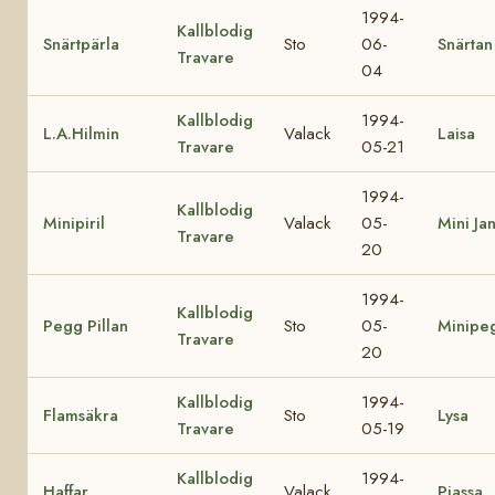
1994-
Kallblodig
Snärtpärla
Sto
06-
Snärtan
Travare
04
Kallblodig
1994-
L.A.Hilmin
Valack
Laisa
Travare
05-21
1994-
Kallblodig
Minipiril
Valack
05-
Mini Ja
Travare
20
1994-
Kallblodig
Pegg Pillan
Sto
05-
Minipe
Travare
20
Kallblodig
1994-
Flamsäkra
Sto
Lysa
Travare
05-19
Kallblodig
1994-
Haffar
Valack
Piassa