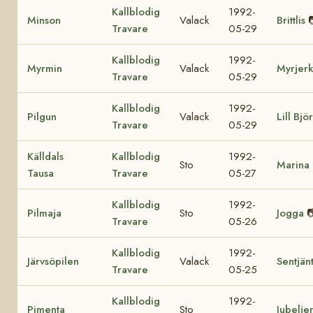
Kallblodig
1992-
Minson
Valack
Brittlis
Travare
05-29
Kallblodig
1992-
Myrmin
Valack
Myrjer
Travare
05-29
Kallblodig
1992-
Pilgun
Valack
Lill Björ
Travare
05-29
Källdals
Kallblodig
1992-
Sto
Marina L
Tausa
Travare
05-27
Kallblodig
1992-
Pilmaja
Sto
Jogga

Travare
05-26
Kallblodig
1992-
Järvsöpilen
Valack
Sentjän
Travare
05-25
Kallblodig
1992-
Pimenta
Sto
Jubelje