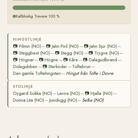
Kallblodig Travare 100 %
HINGSTLINJE
📷
Pilmin (NO)
📷
Jahn Piril (NO)
📷
Jahn Sjur (NO)
—
—
—
📷
Steggbest (NO)
📷
Stegg (NO)
📷
Trygve (NO)
—
—
—
📷
Högnar
📷
Högne
📷
Kåre
📷
Dalegudbrand
—
—
—
—
Dölegubben
📷
Sterkoder
Toftebrun
—
—
—
Den gamle Toftehingsten
Hingst från Tofte i Dovre
—
STOLINJE
Öygard Sokka (NO)
Lavira (NO)
📷
Hjalla (NO)
—
—
—
Donna Lita (NO)
Junidugg (NO)
Selka (NO)
—
—