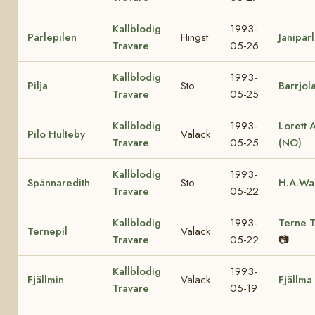
Kallblodig
1993-
Pärlepilen
Hingst
Janipär
Travare
05-26
Kallblodig
1993-
Pilja
Sto
Barrjol
Travare
05-25
Kallblodig
1993-
Lorett 
Pilo Hulteby
Valack
Travare
05-25
(NO)
Kallblodig
1993-
Spännaredith
Sto
H.A.Wa
Travare
05-22
Kallblodig
1993-
Terne 
Ternepil
Valack
Travare
05-22
📷
Kallblodig
1993-
Fjällmin
Valack
Fjällma
Travare
05-19