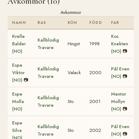
Avkommor (10)
Avkommor
NAMN
RAS
KÖN
FÖDD
FAR
Kvelle
Kos
Kallblodig
Balder
Hingst
1998
Knekten
Travare
(NO)
(NO)
📷
Espe
Kallblodig
Pål Even
Viktor
Valack
2000
Travare
(NO)
📷
(NO)
📷
Espe
Mentor
Kallblodig
Molla
Sto
2001
Mollyn
Travare
(NO)
(NO)
📷
Espe
Kallblodig
Pål Even
Silva
Sto
2002
Travare
(NO)
📷
(NO)