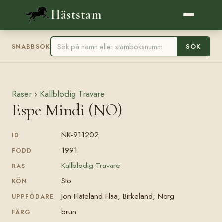
Häststam
SÖK
SNABBSÖK
Raser
›
Kallblodig Travare
Espe Mindi (NO)
NK-911202
ID
1991
FÖDD
Kallblodig Travare
RAS
Sto
KÖN
Jon Flateland Flaa, Birkeland, Norg
UPPFÖDARE
brun
FÄRG