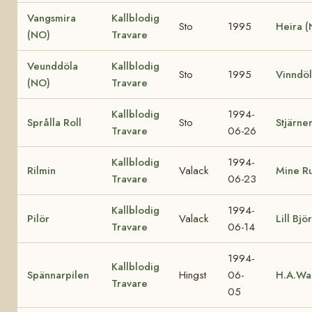
Vangsmira
Kallblodig
Sto
1995
Heira 
(NO)
Travare
Veunddöla
Kallblodig
Sto
1995
Vinndö
(NO)
Travare
Kallblodig
1994-
Språlla Roll
Sto
Stjärn
Travare
06-26
Kallblodig
1994-
Rilmin
Valack
Mine R
Travare
06-23
Kallblodig
1994-
Pilör
Valack
Lill Björ
Travare
06-14
1994-
Kallblodig
Spännarpilen
Hingst
06-
H.A.Wa
Travare
05