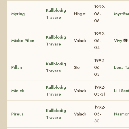
1992-
Kallblodig
Myring
Hingst
06-
Myrtös
Travare
06
1992-
Kallblodig
Mixbo Pilen
Valack
06-
Vivy
📷
Travare
04
1992-
Kallblodig
Pillan
Sto
06-
Lena T
Travare
03
Kallblodig
1992-
Minick
Valack
Lill Sen
Travare
05-31
1992-
Kallblodig
Pireus
Valack
05-
Näsmor
Travare
30