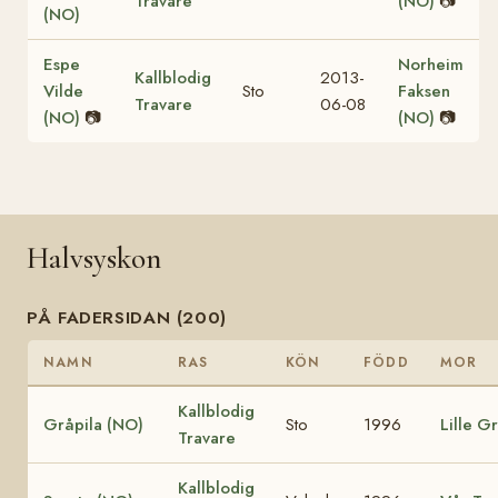
Travare
(NO)
📷
(NO)
Espe
Norheim
Kallblodig
2013-
Vilde
Sto
Faksen
Travare
06-08
(NO)
📷
(NO)
📷
Halvsyskon
PÅ FADERSIDAN (200)
NAMN
RAS
KÖN
FÖDD
MOR
Kallblodig
Gråpila (NO)
Sto
1996
Lille G
Travare
Kallblodig