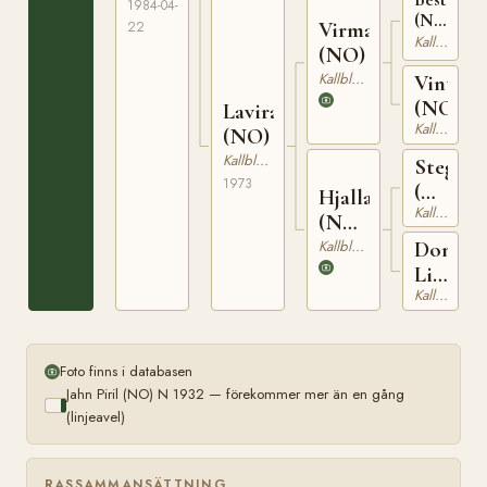
1984-04-
(NO)
Virmar
22
N
Kallblodig Travare
(NO)
1934
Kallblodig Travare
Vinta
(NO)
Lavira
Kallblodig Travare
(NO)
Kallblodig Travare
Stegg
1973
(NO)
Hjalla
Kallblodig Travare
T-
(NO)
169
T-
Kallblodig Travare
Donna
1517
Lita
Kallblodig Travare
(NO)
Foto finns i databasen
Jahn Piril (NO) N 1932 — förekommer mer än en gång
(linjeavel)
RASSAMMANSÄTTNING