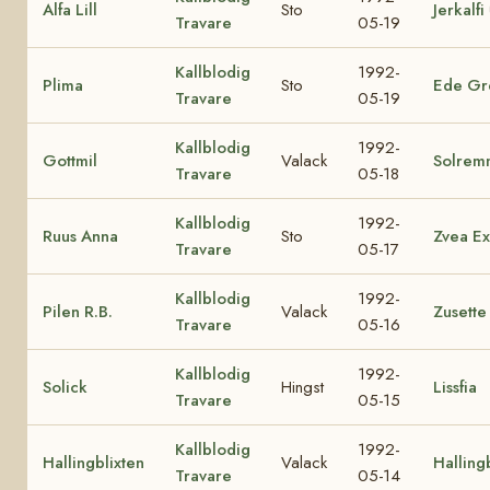
Alfa Lill
Sto
Jerkalfi
Travare
05-19
Kallblodig
1992-
Plima
Sto
Ede Gr
Travare
05-19
Kallblodig
1992-
Gottmil
Valack
Solrem
Travare
05-18
Kallblodig
1992-
Ruus Anna
Sto
Zvea Ex
Travare
05-17
Kallblodig
1992-
Pilen R.B.
Valack
Zusette
Travare
05-16
Kallblodig
1992-
Solick
Hingst
Lissfia
Travare
05-15
Kallblodig
1992-
Hallingblixten
Valack
Hallin
Travare
05-14