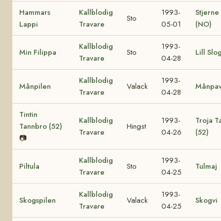
Hammars
Kallblodig
1993-
Stjerne
Sto
Lappi
Travare
05-01
(NO)
Kallblodig
1993-
Min Filippa
Sto
Lill Slo
Travare
04-28
Kallblodig
1993-
Månpilen
Valack
Månpa
Travare
04-28
Tintin
Kallblodig
1993-
Troja T
Tannbro (52)
Hingst
Travare
04-26
(52)
📷
Kallblodig
1993-
Piltula
Sto
Tulmaj
Travare
04-25
Kallblodig
1993-
Skogspilen
Valack
Skogvi
Travare
04-25