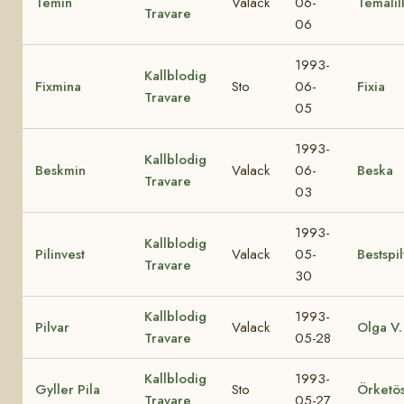
Temin
Valack
06-
Temalil
Travare
06
1993-
Kallblodig
Fixmina
Sto
06-
Fixia
Travare
05
1993-
Kallblodig
Beskmin
Valack
06-
Beska
Travare
03
1993-
Kallblodig
Pilinvest
Valack
05-
Bestspil
Travare
30
Kallblodig
1993-
Pilvar
Valack
Olga V.
Travare
05-28
Kallblodig
1993-
Gyller Pila
Sto
Örketö
Travare
05-27