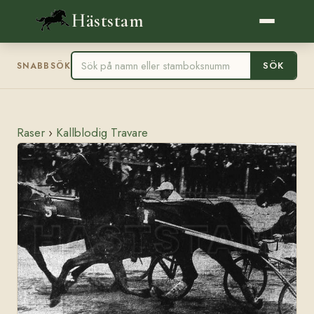
Häststam
SÖK
SNABBSÖK
Raser
›
Kallblodig Travare