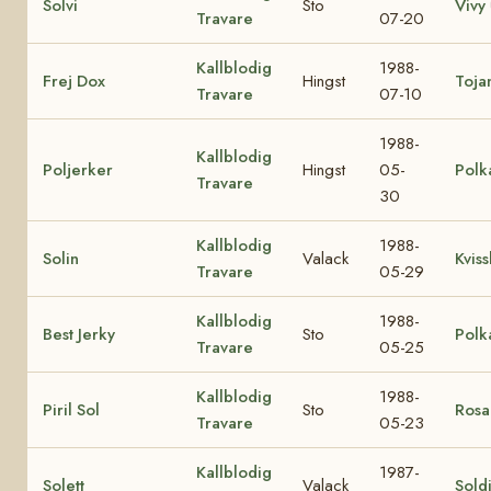
Solvi
Sto
Vivy
Travare
07-20
Kallblodig
1988-
Frej Dox
Hingst
Toja
Travare
07-10
1988-
Kallblodig
Poljerker
Hingst
05-
Polk
Travare
30
Kallblodig
1988-
Solin
Valack
Kvis
Travare
05-29
Kallblodig
1988-
Best Jerky
Sto
Polk
Travare
05-25
Kallblodig
1988-
Piril Sol
Sto
Rosa 
Travare
05-23
Kallblodig
1987-
Solett
Valack
Sold