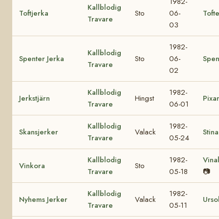
1982-
Kallblodig
Toftjerka
Sto
06-
Toft
Travare
03
1982-
Kallblodig
Spenter Jerka
Sto
06-
Spen
Travare
02
Kallblodig
1982-
Jerkstjärn
Hingst
Pixa
Travare
06-01
Kallblodig
1982-
Skansjerker
Valack
Stin
Travare
05-24
Kallblodig
1982-
Vinal
Vinkora
Sto
Travare
05-18
📷
Kallblodig
1982-
Nyhems Jerker
Valack
Urso
Travare
05-11