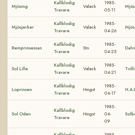
Kallblodig
1985-
Mjösing
Valack
Mjös
Travare
05-11
Kallblodig
1985-
Mjösjerker
Valack
Mjös
Travare
04-26
Kallblodig
1985-
Remprinsessan
Sto
Dalv
Travare
04-25
Kallblodig
1985-
Sol Lille
Valack
Tvilli
Travare
04-21
Kallblodig
1985-
Loprinsen
Hingst
H.A.
Travare
04-17
1985-
Kallblodig
Sol Oden
Hingst
04-
Solbe
Travare
09
Kallblodig
1985-