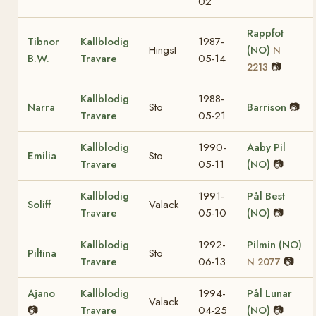
02
Rappfot
Tibnor
Kallblodig
1987-
Hingst
(NO)
N
B.W.
Travare
05-14
📷
2213
Kallblodig
1988-
Narra
Sto
Barrison
📷
Travare
05-21
Kallblodig
1990-
Aaby Pil
Emilia
Sto
Travare
05-11
(NO)
📷
Kallblodig
1991-
Pål Best
Soliff
Valack
Travare
05-10
(NO)
📷
Kallblodig
1992-
Pilmin (NO)
Piltina
Sto
Travare
06-13
📷
N 2077
Ajano
Kallblodig
1994-
Pål Lunar
Valack
📷
Travare
04-25
(NO)
📷