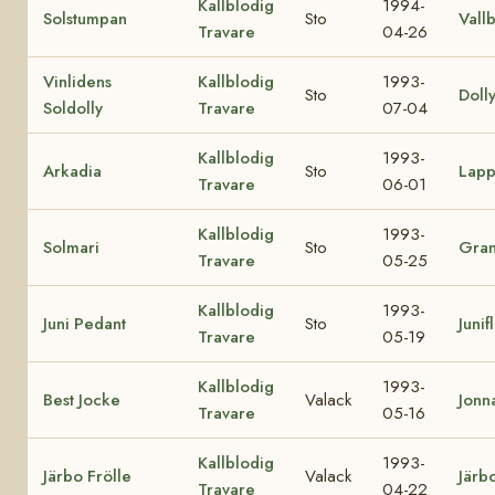
Kallblodig
1994-
Solstumpan
Sto
Vallb
Travare
04-26
Vinlidens
Kallblodig
1993-
Sto
Doll
Soldolly
Travare
07-04
Kallblodig
1993-
Arkadia
Sto
Lappl
Travare
06-01
Kallblodig
1993-
Solmari
Sto
Gran
Travare
05-25
Kallblodig
1993-
Juni Pedant
Sto
Junif
Travare
05-19
Kallblodig
1993-
Best Jocke
Valack
Jonn
Travare
05-16
Kallblodig
1993-
Järbo Frölle
Valack
Järb
Travare
04-22