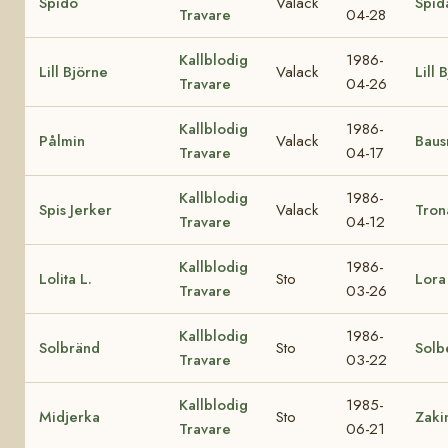
Spido
Valack
Spid
Travare
04-28
Kallblodig
1986-
Lill Björne
Valack
Lill 
Travare
04-26
Kallblodig
1986-
Pålmin
Valack
Baus
Travare
04-17
Kallblodig
1986-
Spis Jerker
Valack
Tron
Travare
04-12
Kallblodig
1986-
Lolita L.
Sto
Lora
Travare
03-26
Kallblodig
1986-
Solbränd
Sto
Solbe
Travare
03-22
Kallblodig
1985-
Midjerka
Sto
Zaki
Travare
06-21