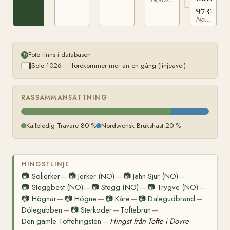
9733
Nordsvensk Brukshäst
Foto finns i databasen
Solo 1026 — förekommer mer än en gång (linjeavel)
RASSAMMANSÄTTNING
Kallblodig Travare 80 %
Nordsvensk Brukshäst 20 %
HINGSTLINJE
📷
Soljerker
📷
Jerker (NO)
📷
Jahn Sjur (NO)
—
—
—
📷
Steggbest (NO)
📷
Stegg (NO)
📷
Trygve (NO)
—
—
—
📷
Högnar
📷
Högne
📷
Kåre
📷
Dalegudbrand
—
—
—
—
Dölegubben
📷
Sterkoder
Toftebrun
—
—
—
Den gamle Toftehingsten
Hingst från Tofte i Dovre
—