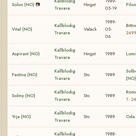
Kallblodig
1989-
Solun (NO)
📷
Hingst
Pilu
Travare
05-19
1989-
Kallblodig
Bitt
Vital (NO)
Valack
05-
Travare
249
06
Kallblodig
Aspirant (NO)
Hingst
1989
Lumi
Travare
Kallblodig
Solb
Festina (NO)
Sto
1989
Travare
(NO)
Kallblodig
Rom
Solmy (NO)
Sto
1989
Travare
T- 2
Kallblodig
Yrja (NO)
Sto
1989
Oda 
Travare
Kallblodig
1988-