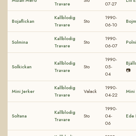
Mulan Mero
Sto
Lill 
Travare
07-27
Kallblodig
1990-
Bojaflickan
Sto
Bojm
Travare
06-10
Kallblodig
1990-
Solmina
Sto
Poln
Travare
06-07
1990-
Kallblodig
Bjäll
Solkickan
Sto
05-
Travare
📷
04
Kallblodig
1990-
Mini Jerker
Valack
Mini 
Travare
04-22
1990-
Kallblodig
Soltana
Sto
04-
Ede 
Travare
06