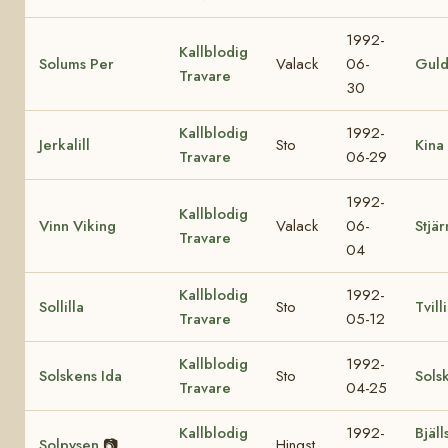
1992-
Kallblodig
Solums Per
Valack
06-
Gul
Travare
30
Kallblodig
1992-
Jerkalill
Sto
Kina 
Travare
06-29
1992-
Kallblodig
Vinn Viking
Valack
06-
Stjär
Travare
04
Kallblodig
1992-
Sollilla
Sto
Tvilli
Travare
05-12
Kallblodig
1992-
Solskens Ida
Sto
Sols
Travare
04-25
Kallblodig
1992-
Bjäll
Solpysen
📷
Hingst