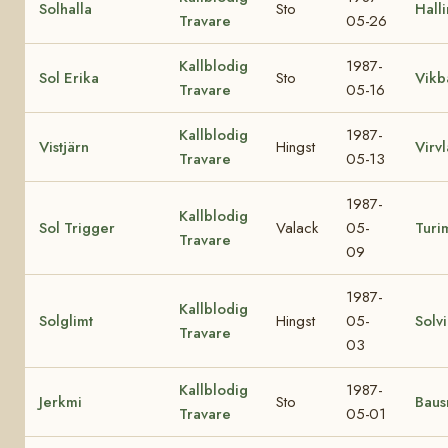
Solhalla
Sto
Halli
Travare
05-26
Kallblodig
1987-
Sol Erika
Sto
Vikb
Travare
05-16
Kallblodig
1987-
Vistjärn
Hingst
Virvl
Travare
05-13
1987-
Kallblodig
Sol Trigger
Valack
05-
Turi
Travare
09
1987-
Kallblodig
Solglimt
Hingst
05-
Solvi
Travare
03
Kallblodig
1987-
Jerkmi
Sto
Baus
Travare
05-01