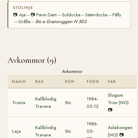
STOLINJE
📷
Aja
📷
Pavin Dam
Soldocka
Säterdocka
Pålly
—
—
—
—
Grålla
Sto e Gransruggen N 503
—
—
Avkommor (9)
Avkommor
NAMN
RAS
KÖN
FÖDD
FAR
Slogum
Kallblodig
1984-
Tronia
Sto
Tron (NO)
Travare
05-12
📷
1986-
Kallblodig
Aslekongen
Leja
Sto
05-
Travare
(NO)
📷