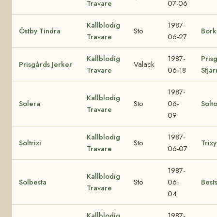
Travare
07-06
Kallblodig
1987-
Östby Tindra
Sto
Bork
Travare
06-27
Kallblodig
1987-
Pris
Prisgårds Jerker
Valack
Travare
06-18
Stjär
1987-
Kallblodig
Solera
Sto
06-
Solto
Travare
09
Kallblodig
1987-
Soltrixi
Sto
Trix
Travare
06-07
1987-
Kallblodig
Solbesta
Sto
06-
Best
Travare
04
Kallblodig
1987-