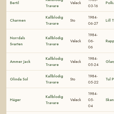
Bertil
Valack
Polk
Travare
03-16
Kallblodig
1984-
Charmen
Sto
Lill 
Travare
06-27
1984-
Norrdals
Kallblodig
Valack
06-
Rapp
Svarten
Travare
06
Kallblodig
1984-
Ammer Jack
Valack
Glan
Travare
05-24
Kallblodig
1984-
Glinda Sol
Sto
Tul P
Travare
05-22
1984-
Kallblodig
Häger
Valack
05-
Skani
Travare
04