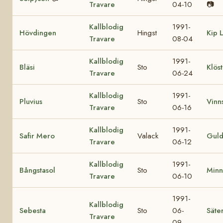
Travare
04-10
📷
Kallblodig
1991-
Hövdingen
Hingst
Kip L
Travare
08-04
Kallblodig
1991-
Bläsi
Sto
Klös
Travare
06-24
Kallblodig
1991-
Pluvius
Sto
Vinn
Travare
06-16
Kallblodig
1991-
Safir Mero
Valack
Gul
Travare
06-12
Kallblodig
1991-
Bångstasol
Sto
Minn
Travare
06-10
1991-
Kallblodig
Sebesta
Sto
06-
Säte
Travare
09