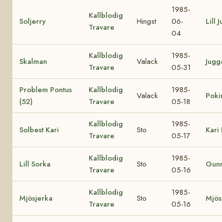
1985-
Kallblodig
Soljerry
Hingst
06-
Lill J
Travare
04
Kallblodig
1985-
Skalman
Valack
Jugg
Travare
05-31
Problem Pontus
Kallblodig
1985-
Valack
Poki
(52)
Travare
05-18
Kallblodig
1985-
Solbest Kari
Sto
Kari 
Travare
05-17
Kallblodig
1985-
Lill Sorka
Sto
Gunn
Travare
05-16
Kallblodig
1985-
Mjösjerka
Sto
Mjös
Travare
05-16