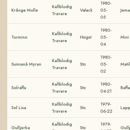
1980-
Kallblodig
Krånge Mulle
Valack
05-
Jema
Travare
05
1980-
Kallblodig
Turmino
Hingst
05-
Mini 
Travare
04
1980-
Kallblodig
Sunnanå Myran
Sto
05-
Mati
Travare
02
Kallblodig
1980-
Solraffa
Sto
Raffa
Travare
04-21
Kallblodig
1979-
Sol Lisa
Sto
Lapp
Travare
06-22
Kallblodig
1979-
Gulljerka
Sto
Gull