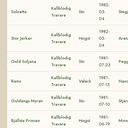
1982-
Kallblodig
Solnetta
Sto
05-
Steg
Travare
04
1982-
Kallblodig
Stor Jerker
Hingst
05-
Aret
Travare
04
Kallblodig
1981-
Guld Soljana
Sto
Pegg
Travare
07-23
Kallblodig
1981-
Rams
Valack
Nanc
Travare
07-15
Kallblodig
1981-
Guldängs Myran
Sto
Stjä
Travare
07-10
Kallblodig
1981-
Bjällsta Prinsen
Hingst
Minn
Travare
06-19