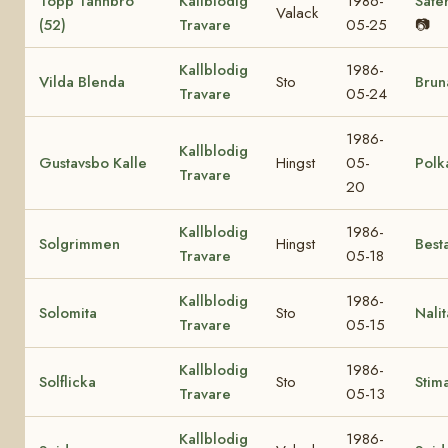
Topp Tannbro
Kallblodig
1986-
Säte
Valack
(52)
Travare
05-25
📷
Kallblodig
1986-
Vilda Blenda
Sto
Brun
Travare
05-24
1986-
Kallblodig
Gustavsbo Kalle
Hingst
05-
Polk
Travare
20
Kallblodig
1986-
Solgrimmen
Hingst
Best
Travare
05-18
Kallblodig
1986-
Solomita
Sto
Nalit
Travare
05-15
Kallblodig
1986-
Solflicka
Sto
Stim
Travare
05-13
Kallblodig
1986-