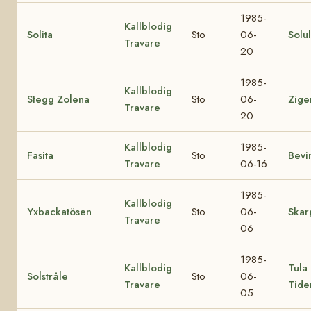
1985-
Kallblodig
Solita
Sto
06-
Solu
Travare
20
1985-
Kallblodig
Stegg Zolena
Sto
06-
Zige
Travare
20
Kallblodig
1985-
Fasita
Sto
Bevi
Travare
06-16
1985-
Kallblodig
Yxbackatösen
Sto
06-
Skar
Travare
06
1985-
Kallblodig
Tula
Solstråle
Sto
06-
Travare
Tid
05