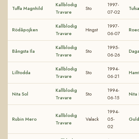
Kallblodig
1997-
Tuffa Magnhild
Sto
Tufs
Travare
07-02
Kallblodig
1997-
Rödåpojken
Hingst
Roe
Travare
06-07
Kallblodig
1995-
Bångsta Ila
Sto
Daga
Travare
06-26
Kallblodig
1994-
Lilltodda
Sto
Hamt
Travare
06-21
Kallblodig
1994-
Nita Sol
Sto
Nita 
Travare
06-15
1994-
Kallblodig
Rubin Mero
Valack
05-
Gul
Travare
02