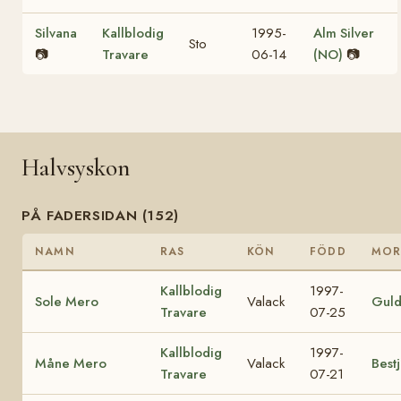
Silvana
Kallblodig
1995-
Alm Silver
Sto
📷
Travare
06-14
(NO)
📷
Halvsyskon
PÅ FADERSIDAN (152)
NAMN
RAS
KÖN
FÖDD
MO
Kallblodig
1997-
Sole Mero
Valack
Gul
Travare
07-25
Kallblodig
1997-
Måne Mero
Valack
Best
Travare
07-21