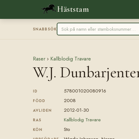
Häststam
SNABBSÖK
Raser
›
Kallblodig Travare
W.J. Dunbarjent
578001020080916
ID
2008
FÖDD
2012-01-30
AVLIDEN
Kallblodig Travare
RAS
Sto
KÖN
Wigdis Johansen, Norge