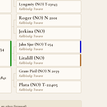
Lyngmöy (NO) T-23043
Kallblodig Travare
Roger (NO) N 2101
Kallblodig Travare
Jerkina (NO)
Kallblodig Travare
Jahn Sjur (NO) T-254
34
Kallblodig Travare
Litalill (NO)
Kallblodig Travare
Grans Piril (NO) N 2039
Kallblodig Travare
4841
Plata (NO) T-22405
Kallblodig Travare
en gång (linjeavel)