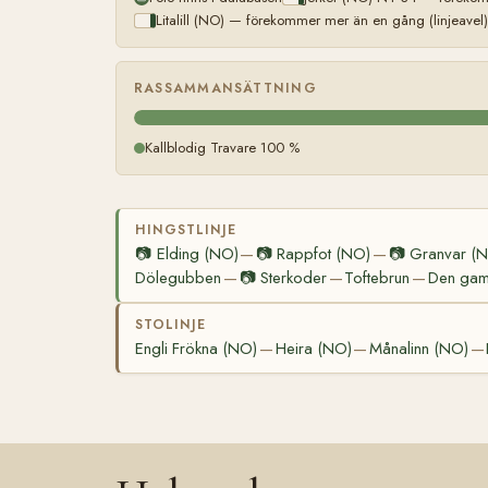
Litalill (NO) — förekommer mer än en gång (linjeavel)
RASSAMMANSÄTTNING
Kallblodig Travare 100 %
HINGSTLINJE
📷
Elding (NO)
📷
Rappfot (NO)
📷
Granvar (
—
—
Dölegubben
📷
Sterkoder
Toftebrun
Den gaml
—
—
—
STOLINJE
Engli Frökna (NO)
Heira (NO)
Månalinn (NO)
—
—
—