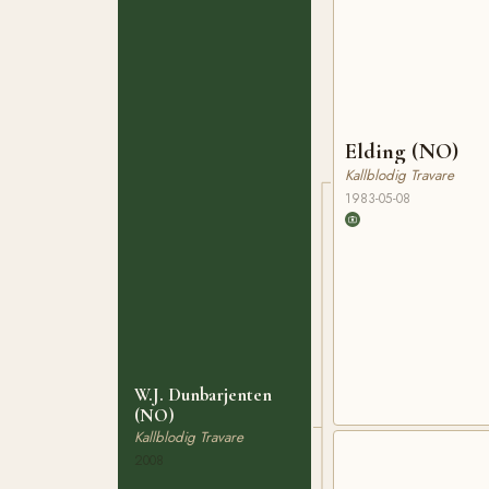
Elding (NO)
Kallblodig Travare
1983-05-08
W.J. Dunbarjenten
(NO)
Kallblodig Travare
2008