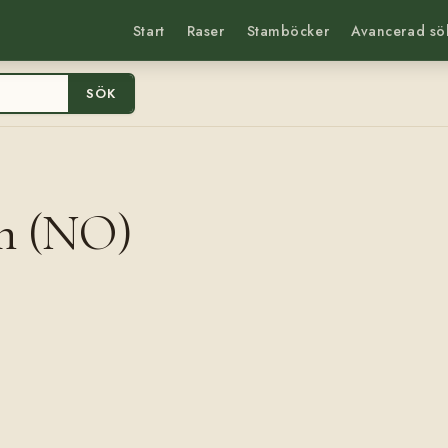
Start
Raser
Stamböcker
Avancerad sö
SÖK
en (NO)