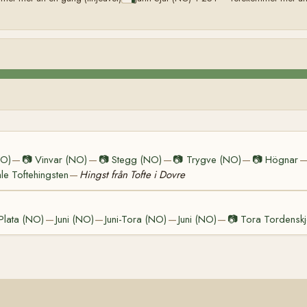
NO)
📷
Vinvar (NO)
📷
Stegg (NO)
📷
Trygve (NO)
📷
Högnar
—
—
—
—
e Toftehingsten
Hingst från Tofte i Dovre
—
Plata (NO)
Juni (NO)
Juni-Tora (NO)
Juni (NO)
📷
Tora Tordensk
—
—
—
—