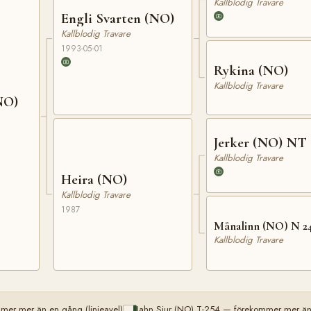
Kallblodig Travare
Engli Svarten (NO)
Kallblodig Travare
1993-05-01
Rykina (NO)
Kallblodig Travare
NO)
Jerker (NO) NT 
Kallblodig Travare
Heira (NO)
Kallblodig Travare
1987
Månalinn (NO) N 2
Kallblodig Travare
mer mer än en gång (linjeavel)
Jahn Sjur (NO) T-254 — förekommer mer än 