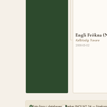
Engli Frökna (
Kallblodig Travare
2000-05-02
Foto finns i databasen
Jerker (NO) NT 34 — förekom