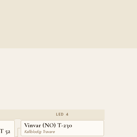
LED 4
Vinvar (NO) T-230
T 52
Kallblodig Travare