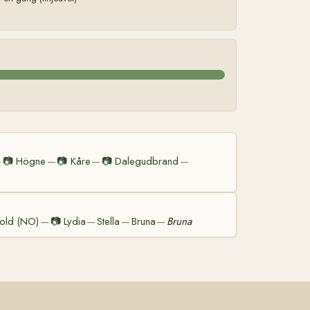
📷
Högne
📷
Kåre
📷
Dalegudbrand
—
—
—
—
jold (NO)
📷
Lydia
Stella
Bruna
Bruna
—
—
—
—