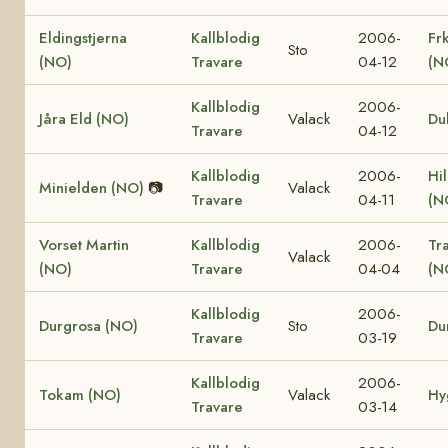
Eldingstjerna
Kallblodig
2006-
Fr
Sto
(NO)
Travare
04-12
(N
Kallblodig
2006-
Jåra Eld (NO)
Valack
Du
Travare
04-12
Kallblodig
2006-
Hi
Minielden (NO)
📷
Valack
Travare
04-11
(N
Vorset Martin
Kallblodig
2006-
Tr
Valack
(NO)
Travare
04-04
(N
Kallblodig
2006-
Durgrosa (NO)
Sto
Du
Travare
03-19
Kallblodig
2006-
Tokam (NO)
Valack
Hy
Travare
03-14