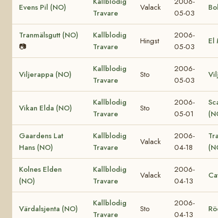
Kallblodig
2006-
Evens Pil (NO)
Valack
Bo
Travare
05-03
Tranmälsgutt (NO)
Kallblodig
2006-
Hingst
El
📷
Travare
05-03
Kallblodig
2006-
Viljerappa (NO)
Sto
Vi
Travare
05-03
Kallblodig
2006-
Sc
Vikan Elda (NO)
Sto
Travare
05-01
(N
Gaardens Lat
Kallblodig
2006-
Tr
Valack
Hans (NO)
Travare
04-18
(N
Kolnes Elden
Kallblodig
2006-
Valack
Ca
(NO)
Travare
04-13
Kallblodig
2006-
Värdalsjenta (NO)
Sto
Rö
Travare
04-13