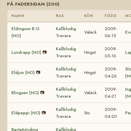
PÅ FADERSIDAN (200)
NAMN
RAS
KÖN
FÖDD
M
Eldingson B.G.
Kallblodig
2009-
Valack
Ev
(NO)
Travare
06-15
Kallblodig
2009-
Lundrapp (NO)
📷
Hingst
La
Travare
05-16
Kallblodig
2009-
Sl
Eldjon (NO)
📷
Hingst
Travare
04-26
(N
Kallblodig
2009-
In
Blingsen (NO)
📷
Valack
Travare
04-21
(N
Kallblodig
2009-
Eldpeppi (NO)
📷
Sto
Pe
Travare
04-20
Bertehövding
Kallblodig