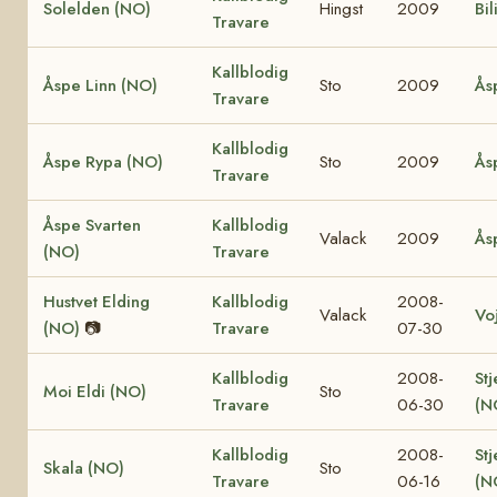
Solelden (NO)
Hingst
2009
Bil
Travare
Kallblodig
Åspe Linn (NO)
Sto
2009
Ås
Travare
Kallblodig
Åspe Rypa (NO)
Sto
2009
Ås
Travare
Åspe Svarten
Kallblodig
Valack
2009
Ås
(NO)
Travare
Hustvet Elding
Kallblodig
2008-
Valack
Vo
(NO)
📷
Travare
07-30
Kallblodig
2008-
Stj
Moi Eldi (NO)
Sto
Travare
06-30
(N
Kallblodig
2008-
Stj
Skala (NO)
Sto
Travare
06-16
(N