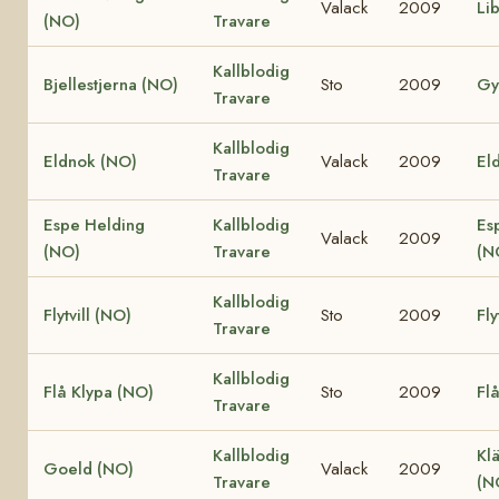
Valack
2009
Li
(NO)
Travare
Kallblodig
Bjellestjerna (NO)
Sto
2009
Gy
Travare
Kallblodig
Eldnok (NO)
Valack
2009
Eld
Travare
Espe Helding
Kallblodig
Es
Valack
2009
(NO)
Travare
(N
Kallblodig
Flytvill (NO)
Sto
2009
Fly
Travare
Kallblodig
Flå Klypa (NO)
Sto
2009
Fl
Travare
Kallblodig
Klä
Goeld (NO)
Valack
2009
Travare
(N