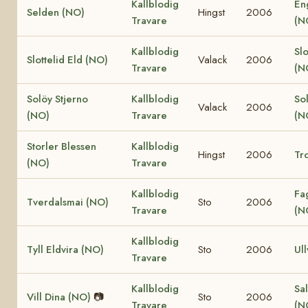
Kallblodig
En
Selden (NO)
Hingst
2006
Travare
(N
Kallblodig
Slo
Slottelid Eld (NO)
Valack
2006
Travare
(N
Solöy Stjerno
Kallblodig
So
Valack
2006
(NO)
Travare
(N
Storler Blessen
Kallblodig
Hingst
2006
Tro
(NO)
Travare
Kallblodig
Fa
Tverdalsmai (NO)
Sto
2006
Travare
(N
Kallblodig
Tyll Eldvira (NO)
Sto
2006
Ull
Travare
Kallblodig
Sal
Vill Dina (NO)
📷
Sto
2006
Travare
(N