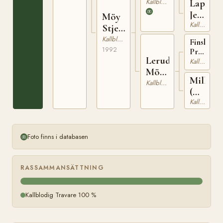
(NO)
Kallblodig Travare
Lappe
Jenta
Möy
Kallblodig Travare
(NO)
Stjerna
(NO)
Kallblodig Travare
Finskog
1992
Prinsen
Lerud
(NO)
Kallblodig Travare
Möya
Milly
(NO)
Kallblodig Travare
(NO)
Kallblodig Travare
T-
22601
Foto finns i databasen
RASSAMMANSÄTTNING
Kallblodig Travare 100 %