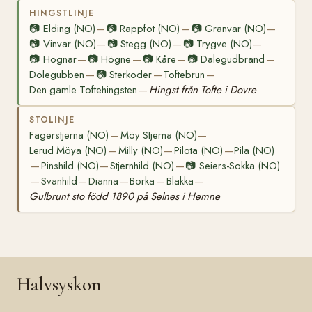
HINGSTLINJE
📷
Elding (NO)
📷
Rappfot (NO)
📷
Granvar (NO)
—
—
—
📷
Vinvar (NO)
📷
Stegg (NO)
📷
Trygve (NO)
—
—
—
📷
Högnar
📷
Högne
📷
Kåre
📷
Dalegudbrand
—
—
—
—
Dölegubben
📷
Sterkoder
Toftebrun
—
—
—
Den gamle Toftehingsten
Hingst från Tofte i Dovre
—
STOLINJE
Fagerstjerna (NO)
Möy Stjerna (NO)
—
—
Lerud Möya (NO)
Milly (NO)
Pilota (NO)
Pila (NO)
—
—
—
Pinshild (NO)
Stjernhild (NO)
📷
Seiers-Sokka (NO)
—
—
—
Svanhild
Dianna
Borka
Blakka
—
—
—
—
—
Gulbrunt sto född 1890 på Selnes i Hemne
Halvsyskon