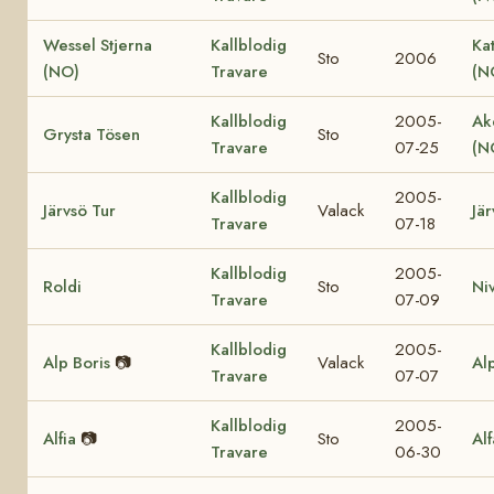
Wessel Stjerna
Kallblodig
Ka
Sto
2006
(NO)
Travare
(N
Kallblodig
2005-
Ak
Grysta Tösen
Sto
Travare
07-25
(N
Kallblodig
2005-
Järvsö Tur
Valack
Jär
Travare
07-18
Kallblodig
2005-
Roldi
Sto
Ni
Travare
07-09
Kallblodig
2005-
Alp Boris
📷
Valack
Al
Travare
07-07
Kallblodig
2005-
Alfia
📷
Sto
Al
Travare
06-30