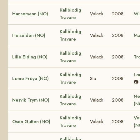
Kallblodig
Hansemann (NO)
Valack
2008
Wi
Travare
Kallblodig
Heiselden (NO)
Valack
2008
Ma
Travare
Kallblodig
Lille Elding (NO)
Valack
2008
Tro
Travare
Kallblodig
Lo
Lome Fröya (NO)
Sto
2008
Travare
📷
Kallblodig
Ne
Nesvik Trym (NO)
Valack
2008
Travare
(N
Kallblodig
Ve
Osen Gutten (NO)
Valack
2008
Travare
(N
Kallblodig