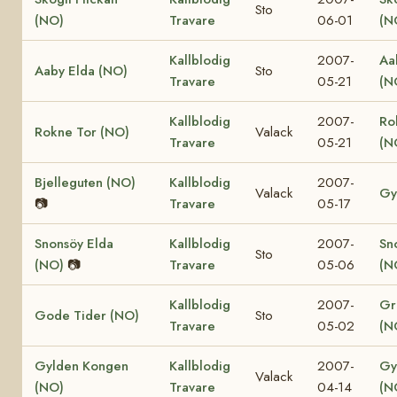
Sto
(NO)
Travare
06-01
(N
Kallblodig
2007-
Aa
Aaby Elda (NO)
Sto
Travare
05-21
(N
Kallblodig
2007-
Ro
Rokne Tor (NO)
Valack
Travare
05-21
(N
Bjelleguten (NO)
Kallblodig
2007-
Valack
Gy
📷
Travare
05-17
Snonsöy Elda
Kallblodig
2007-
Sn
Sto
(NO)
📷
Travare
05-06
(N
Kallblodig
2007-
Gr
Gode Tider (NO)
Sto
Travare
05-02
(N
Gylden Kongen
Kallblodig
2007-
Gy
Valack
(NO)
Travare
04-14
(N