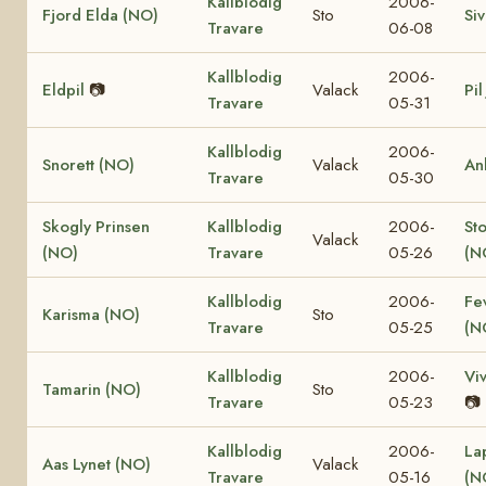
Kallblodig
2006-
Fjord Elda (NO)
Sto
Si
Travare
06-08
Kallblodig
2006-
Eldpil
📷
Valack
Pil
Travare
05-31
Kallblodig
2006-
Snorett (NO)
Valack
An
Travare
05-30
Skogly Prinsen
Kallblodig
2006-
St
Valack
(NO)
Travare
05-26
(N
Kallblodig
2006-
Fe
Karisma (NO)
Sto
Travare
05-25
(N
Kallblodig
2006-
Vi
Tamarin (NO)
Sto
Travare
05-23
📷
Kallblodig
2006-
La
Aas Lynet (NO)
Valack
Travare
05-16
(N