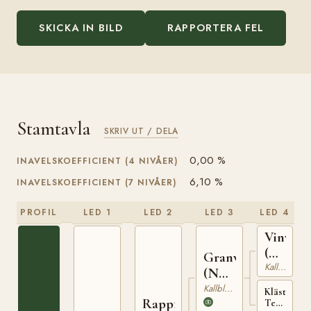
SKICKA IN BILD
RAPPORTERA FEL
Stamtavla
SKRIV UT / DELA
0,00 %
INAVELSKOEFFICIENT (4 NIVÅER)
6,10 %
INAVELSKOEFFICIENT (7 NIVÅER)
PROFIL
LED 1
LED 2
LED 3
LED 4
Vinvar
(NO)
Granvar
Kallblodig Travare
T-
(NO)
230
NT
Kallblodig Travare
Klästad
Rappfot
52
Terna