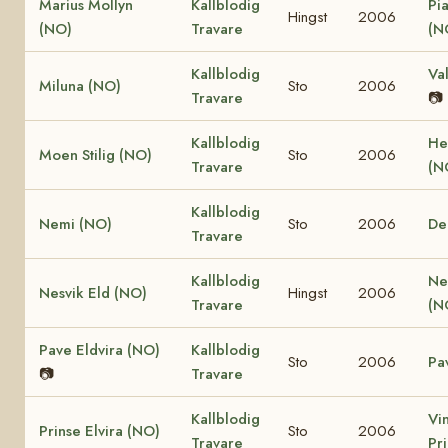
Marius Mollyn
Kallblodig
Pi
Hingst
2006
(NO)
Travare
(N
Kallblodig
Va
Miluna (NO)
Sto
2006
Travare
📷
Kallblodig
He
Moen Stilig (NO)
Sto
2006
Travare
(N
Kallblodig
Nemi (NO)
Sto
2006
De
Travare
Kallblodig
Ne
Nesvik Eld (NO)
Hingst
2006
Travare
(N
Pave Eldvira (NO)
Kallblodig
Sto
2006
Pa
📷
Travare
Kallblodig
Vi
Prinse Elvira (NO)
Sto
2006
Travare
Pr