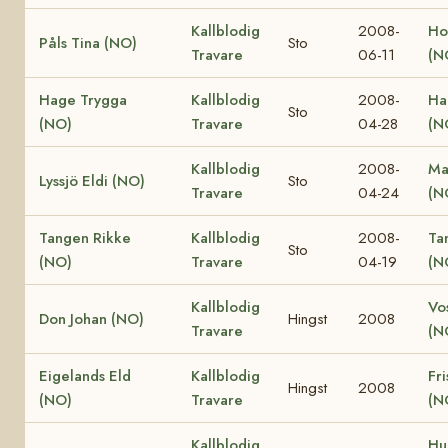
Kallblodig
2008-
Ho
Påls Tina (NO)
Sto
Travare
06-11
(N
Hage Trygga
Kallblodig
2008-
Ha
Sto
(NO)
Travare
04-28
(N
Kallblodig
2008-
Ma
Lyssjö Eldi (NO)
Sto
Travare
04-24
(N
Tangen Rikke
Kallblodig
2008-
Ta
Sto
(NO)
Travare
04-19
(N
Kallblodig
Vo
Don Johan (NO)
Hingst
2008
Travare
(N
Eigelands Eld
Kallblodig
Fri
Hingst
2008
(NO)
Travare
(N
Kallblodig
Hu