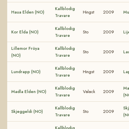
Kallblodig
Haua Elden (NO)
Hingst
2009
Mu
Travare
Kallblodig
Kor Elda (NO)
Sto
2009
Li
Travare
Lillemor Fröya
Kallblodig
Sto
2009
La
(NO)
Travare
Kallblodig
Lundrapp (NO)
Hingst
2009
La
Travare
Kallblodig
Ma
Madla Elden (NO)
Valack
2009
Travare
(N
Kallblodig
Sk
Skjeggeldi (NO)
Sto
2009
Travare
(N
Kallblodig