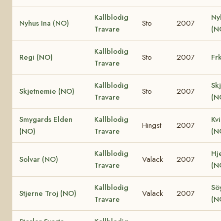
Kallblodig
Ny
Nyhus Ina (NO)
Sto
2007
Travare
(N
Kallblodig
Regi (NO)
Sto
2007
Fr
Travare
Kallblodig
Sk
Skjetnemie (NO)
Sto
2007
Travare
(N
Smygards Elden
Kallblodig
Kv
Hingst
2007
(NO)
Travare
(N
Kallblodig
Hje
Solvar (NO)
Valack
2007
Travare
(N
Kallblodig
Söy
Stjerne Troj (NO)
Valack
2007
Travare
(N