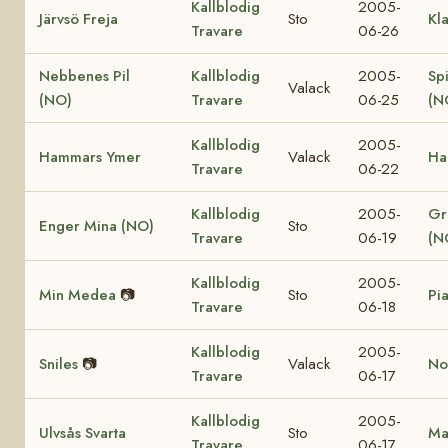
Kallblodig
2005-
Järvsö Freja
Sto
Kl
Travare
06-26
Nebbenes Pil
Kallblodig
2005-
Sp
Valack
(NO)
Travare
06-25
(N
Kallblodig
2005-
Hammars Ymer
Valack
Ha
Travare
06-22
Kallblodig
2005-
Gr
Enger Mina (NO)
Sto
Travare
06-19
(N
Kallblodig
2005-
Min Medea
📷
Sto
Pi
Travare
06-18
Kallblodig
2005-
Sniles
📷
Valack
Nor
Travare
06-17
Kallblodig
2005-
Ulvsås Svarta
Sto
Ma
Travare
06-17