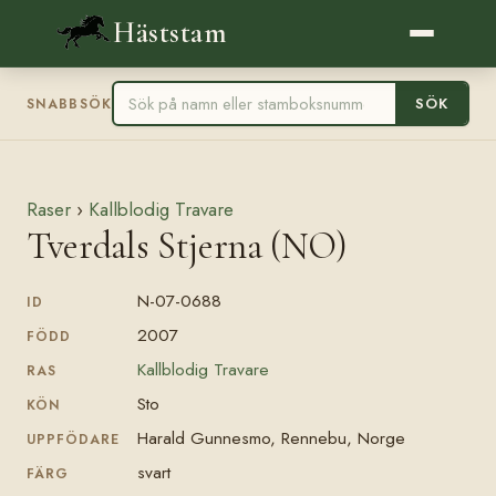
Häststam
SÖK
SNABBSÖK
Raser
›
Kallblodig Travare
Tverdals Stjerna (NO)
N-07-0688
ID
2007
FÖDD
Kallblodig Travare
RAS
Sto
KÖN
Harald Gunnesmo, Rennebu, Norge
UPPFÖDARE
svart
FÄRG