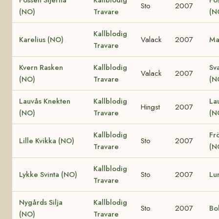
Sto
2007
(NO)
Travare
(N
Kallblodig
Karelius (NO)
Valack
2007
Ma
Travare
Kvern Rasken
Kallblodig
Sv
Valack
2007
(NO)
Travare
(N
Lauvås Knekten
Kallblodig
La
Hingst
2007
(NO)
Travare
(N
Kallblodig
Fr
Lille Kvikka (NO)
Sto
2007
Travare
(N
Kallblodig
Lykke Svinta (NO)
Sto
2007
Lu
Travare
Nygårds Silja
Kallblodig
Sto
2007
Bo
(NO)
Travare