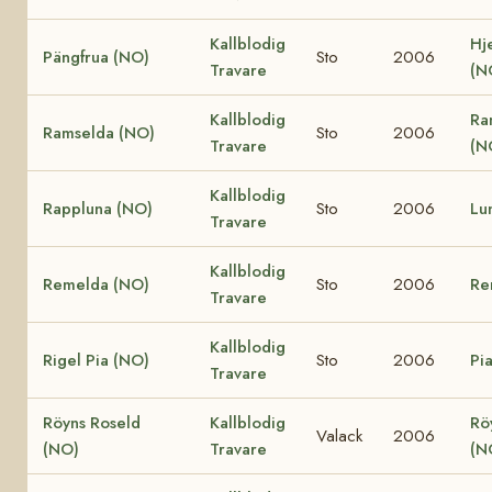
Kallblodig
Hj
Pängfrua (NO)
Sto
2006
Travare
(N
Kallblodig
Ra
Ramselda (NO)
Sto
2006
Travare
(N
Kallblodig
Rappluna (NO)
Sto
2006
Lu
Travare
Kallblodig
Remelda (NO)
Sto
2006
Re
Travare
Kallblodig
Rigel Pia (NO)
Sto
2006
Pi
Travare
Röyns Roseld
Kallblodig
Rö
Valack
2006
(NO)
Travare
(N