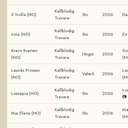
Kallblodig
Il Trolla (NO)
Sto
2006
Da
Travare
Kallblodig
Irma (NO)
Sto
2006
Ei
Travare
Kvern Svarten
Kallblodig
Sv
Hingst
2006
(NO)
Travare
(N
Lauvås Prinsen
Kallblodig
La
Valack
2006
(NO)
Travare
(N
Kallblodig
Lo
Lomepia (NO)
Sto
2006
Travare
📷
Kallblodig
Ma
Mai Elena (NO)
Sto
2006
Travare
(N