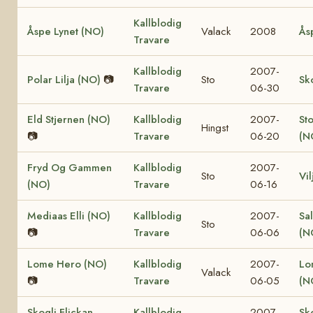
Kallblodig
Åspe Lynet (NO)
Valack
2008
Ås
Travare
Kallblodig
2007-
Polar Lilja (NO)
📷
Sto
Sk
Travare
06-30
Eld Stjernen (NO)
Kallblodig
2007-
St
Hingst
📷
Travare
06-20
(N
Fryd Og Gammen
Kallblodig
2007-
Sto
Vi
(NO)
Travare
06-16
Mediaas Elli (NO)
Kallblodig
2007-
Sa
Sto
📷
Travare
06-06
(N
Lome Hero (NO)
Kallblodig
2007-
Lo
Valack
📷
Travare
06-05
(N
Skogli Flickan
Kallblodig
2007-
Sk