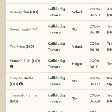
Kallblodig
2006-
Ar
Smaragden (NO)
Valack
Travare
06-23
(N
Kallblodig
2006-
Ti
Söyset Kusti (NO)
Sto
Travare
06-18
(N
Kallblodig
2006-
Tr
Trö Prins (NO)
Valack
Travare
06-16
(N
Fetter'n T.G. (NO)
Kallblodig
2006-
Hingst
Tro
📷
Travare
06-11
Horgen Bente
Kallblodig
2006-
Ry
Sto
(NO)
📷
Travare
06-09
St
Tranmäls Hanne
Kallblodig
2006-
Tr
Sto
(NO)
Travare
06-09
(N