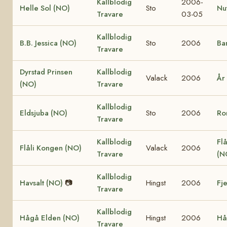
Kallblodig
2006-
Helle Sol (NO)
Sto
Nu
Travare
03-05
Kallblodig
B.B. Jessica (NO)
Sto
2006
Ba
Travare
Dyrstad Prinsen
Kallblodig
Valack
2006
År
(NO)
Travare
Kallblodig
Eldsjuba (NO)
Sto
2006
Ro
Travare
Kallblodig
Flå
Flåli Kongen (NO)
Valack
2006
Travare
(N
Kallblodig
Havsalt (NO)
📷
Hingst
2006
Fj
Travare
Kallblodig
Hågå Elden (NO)
Hingst
2006
Hå
Travare