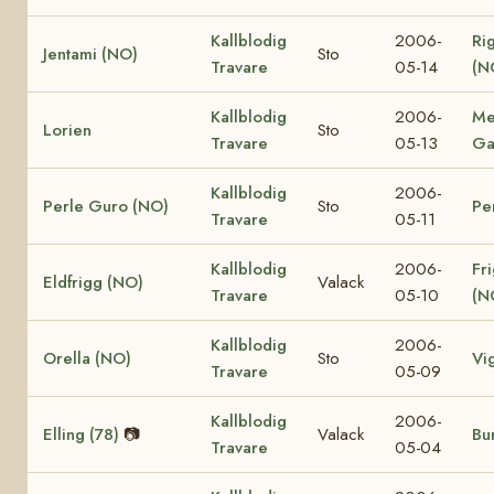
Kallblodig
2006-
Ri
Jentami (NO)
Sto
Travare
05-14
(N
Kallblodig
2006-
Me
Lorien
Sto
Travare
05-13
Ga
Kallblodig
2006-
Perle Guro (NO)
Sto
Pe
Travare
05-11
Kallblodig
2006-
Fr
Eldfrigg (NO)
Valack
Travare
05-10
(N
Kallblodig
2006-
Orella (NO)
Sto
Vi
Travare
05-09
Kallblodig
2006-
Elling (78)
📷
Valack
Bur
Travare
05-04