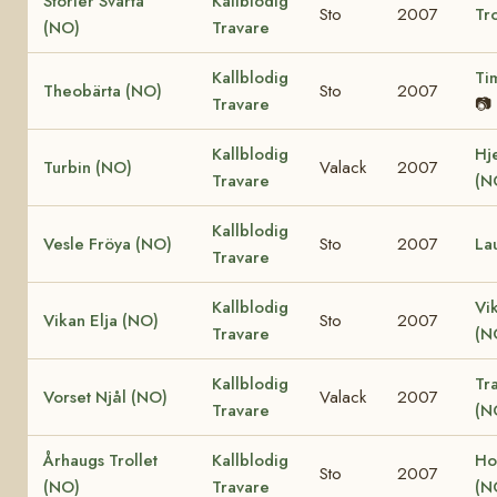
Storler Svarta
Kallblodig
Sto
2007
Tro
(NO)
Travare
Kallblodig
Ti
Theobärta (NO)
Sto
2007
Travare
📷
Kallblodig
Hj
Turbin (NO)
Valack
2007
Travare
(N
Kallblodig
Vesle Fröya (NO)
Sto
2007
La
Travare
Kallblodig
Vi
Vikan Elja (NO)
Sto
2007
Travare
(N
Kallblodig
Tr
Vorset Njål (NO)
Valack
2007
Travare
(N
Århaugs Trollet
Kallblodig
Ho
Sto
2007
(NO)
Travare
(N