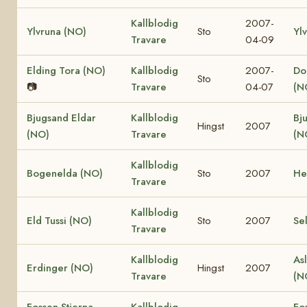
Kallblodig
2007-
Ylvruna (NO)
Sto
Yl
Travare
04-09
Elding Tora (NO)
Kallblodig
2007-
Dol
Sto
📷
Travare
04-07
(N
Bjugsand Eldar
Kallblodig
Bj
Hingst
2007
(NO)
Travare
(N
Kallblodig
Bogenelda (NO)
Sto
2007
He
Travare
Kallblodig
Eld Tussi (NO)
Sto
2007
Se
Travare
Kallblodig
Asl
Erdinger (NO)
Hingst
2007
Travare
(N
Fossen Stjerna
Kallblodig
Fo