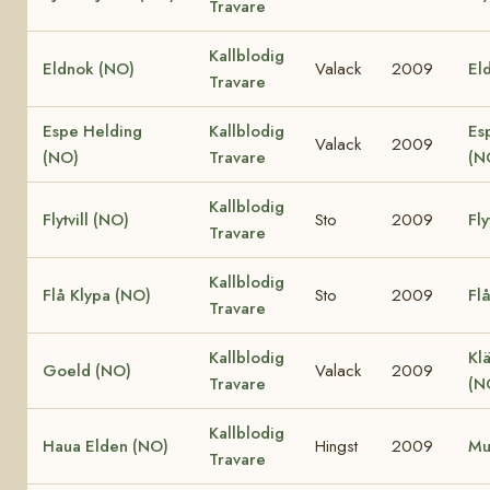
Travare
Kallblodig
Eldnok (NO)
Valack
2009
Eld
Travare
Espe Helding
Kallblodig
Es
Valack
2009
(NO)
Travare
(N
Kallblodig
Flytvill (NO)
Sto
2009
Fly
Travare
Kallblodig
Flå Klypa (NO)
Sto
2009
Fl
Travare
Kallblodig
Klä
Goeld (NO)
Valack
2009
Travare
(N
Kallblodig
Haua Elden (NO)
Hingst
2009
Mu
Travare