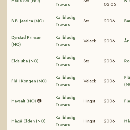
Helle Sol (NO)
Sto
Nu
Travare
03-05
Kallblodig
B.B. Jessica (NO)
Sto
2006
Ba
Travare
Dyrstad Prinsen
Kallblodig
Valack
2006
År
(NO)
Travare
Kallblodig
Eldsjuba (NO)
Sto
2006
Ro
Travare
Kallblodig
Flå
Flåli Kongen (NO)
Valack
2006
Travare
(N
Kallblodig
Havsalt (NO)
📷
Hingst
2006
Fj
Travare
Kallblodig
Hågå Elden (NO)
Hingst
2006
Hå
Travare