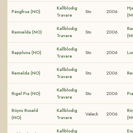
Kallblodig
Hj
Pängfrua (NO)
Sto
2006
Travare
(N
Kallblodig
Ra
Ramselda (NO)
Sto
2006
Travare
(N
Kallblodig
Rappluna (NO)
Sto
2006
Lu
Travare
Kallblodig
Remelda (NO)
Sto
2006
Re
Travare
Kallblodig
Rigel Pia (NO)
Sto
2006
Pi
Travare
Röyns Roseld
Kallblodig
Rö
Valack
2006
(NO)
Travare
(N
Kallblodig
En