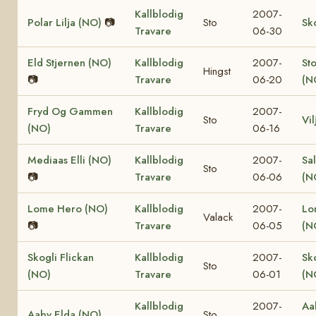
Kallblodig
2007-
Polar Lilja (NO)
📷
Sto
Sk
Travare
06-30
Eld Stjernen (NO)
Kallblodig
2007-
St
Hingst
📷
Travare
06-20
(N
Fryd Og Gammen
Kallblodig
2007-
Sto
Vi
(NO)
Travare
06-16
Mediaas Elli (NO)
Kallblodig
2007-
Sa
Sto
📷
Travare
06-06
(N
Lome Hero (NO)
Kallblodig
2007-
Lo
Valack
📷
Travare
06-05
(N
Skogli Flickan
Kallblodig
2007-
Sk
Sto
(NO)
Travare
06-01
(N
Kallblodig
2007-
Aa
Aaby Elda (NO)
Sto