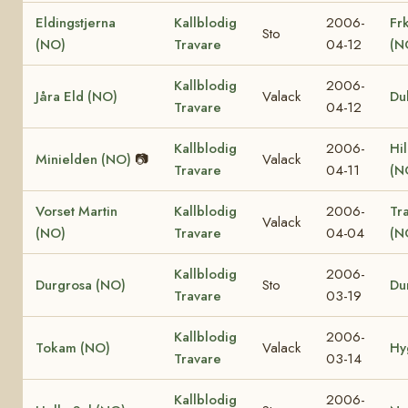
Eldingstjerna
Kallblodig
2006-
Fr
Sto
(NO)
Travare
04-12
(N
Kallblodig
2006-
Jåra Eld (NO)
Valack
Du
Travare
04-12
Kallblodig
2006-
Hi
Minielden (NO)
📷
Valack
Travare
04-11
(N
Vorset Martin
Kallblodig
2006-
Tr
Valack
(NO)
Travare
04-04
(N
Kallblodig
2006-
Durgrosa (NO)
Sto
Du
Travare
03-19
Kallblodig
2006-
Tokam (NO)
Valack
Hy
Travare
03-14
Kallblodig
2006-