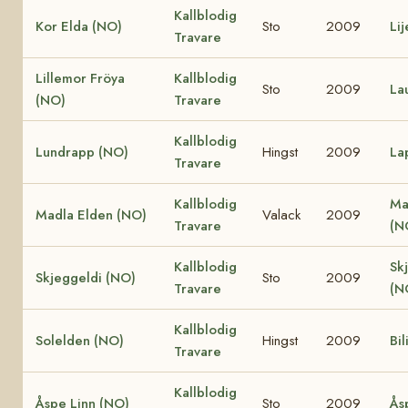
Kallblodig
Kor Elda (NO)
Sto
2009
Li
Travare
Lillemor Fröya
Kallblodig
Sto
2009
La
(NO)
Travare
Kallblodig
Lundrapp (NO)
Hingst
2009
La
Travare
Kallblodig
Ma
Madla Elden (NO)
Valack
2009
Travare
(N
Kallblodig
Sk
Skjeggeldi (NO)
Sto
2009
Travare
(N
Kallblodig
Solelden (NO)
Hingst
2009
Bil
Travare
Kallblodig
Åspe Linn (NO)
Sto
2009
Ås