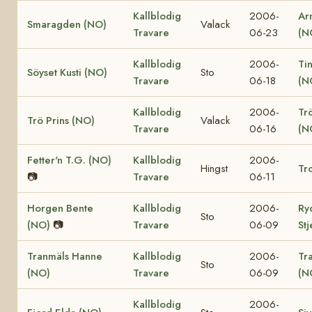
Kallblodig
2006-
Ar
Smaragden (NO)
Valack
Travare
06-23
(N
Kallblodig
2006-
Ti
Söyset Kusti (NO)
Sto
Travare
06-18
(N
Kallblodig
2006-
Tr
Trö Prins (NO)
Valack
Travare
06-16
(N
Fetter'n T.G. (NO)
Kallblodig
2006-
Hingst
Tro
📷
Travare
06-11
Horgen Bente
Kallblodig
2006-
Ry
Sto
(NO)
📷
Travare
06-09
St
Tranmäls Hanne
Kallblodig
2006-
Tr
Sto
(NO)
Travare
06-09
(N
Kallblodig
2006-