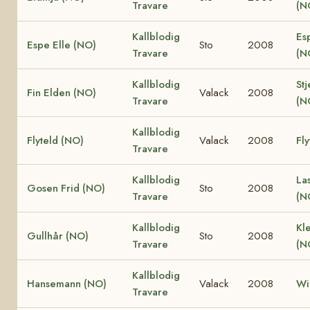
Travare
(N
Kallblodig
Es
Espe Elle (NO)
Sto
2008
Travare
(N
Kallblodig
Stj
Fin Elden (NO)
Valack
2008
Travare
(N
Kallblodig
Flyteld (NO)
Valack
2008
Fly
Travare
Kallblodig
La
Gosen Frid (NO)
Sto
2008
Travare
(N
Kallblodig
Kle
Gullhår (NO)
Sto
2008
Travare
(N
Kallblodig
Hansemann (NO)
Valack
2008
Wi
Travare