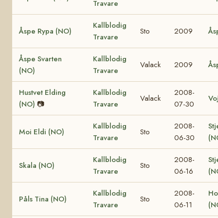
Travare
Kallblodig
Åspe Rypa (NO)
Sto
2009
Ås
Travare
Åspe Svarten
Kallblodig
Valack
2009
Ås
(NO)
Travare
Hustvet Elding
Kallblodig
2008-
Valack
Vo
(NO)
📷
Travare
07-30
Kallblodig
2008-
Stj
Moi Eldi (NO)
Sto
Travare
06-30
(N
Kallblodig
2008-
Stj
Skala (NO)
Sto
Travare
06-16
(N
Kallblodig
2008-
Ho
Påls Tina (NO)
Sto
Travare
06-11
(N