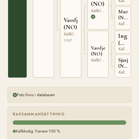
Kallblodig Travare
(NO)
Kallblodig Travare
Marielle
(NO)
Vassfjellraua
T-
Kallblodig Travare
(NO)
23509
Kallblodig Travare
Ingmar
1987
(NO)
Vassfjelljenta
Kallblodig Travare
N
(NO)
1998
Sjurjenta
Kallblodig Travare
(NO)
T-
Kallblodig Travare
22929
Foto finns i databasen
RASSAMMANSÄTTNING
Kallblodig Travare 100 %