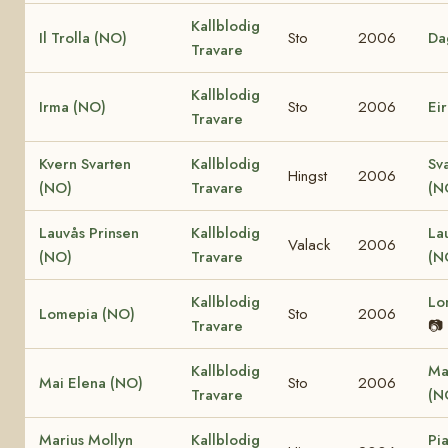
Kallblodig
Il Trolla (NO)
Sto
2006
Da
Travare
Kallblodig
Irma (NO)
Sto
2006
Ei
Travare
Kvern Svarten
Kallblodig
Sv
Hingst
2006
(NO)
Travare
(N
Lauvås Prinsen
Kallblodig
La
Valack
2006
(NO)
Travare
(N
Kallblodig
Lo
Lomepia (NO)
Sto
2006
Travare
📷
Kallblodig
Ma
Mai Elena (NO)
Sto
2006
Travare
(N
Marius Mollyn
Kallblodig
Pi