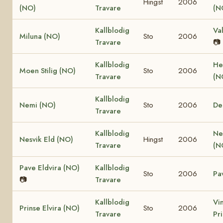
Hingst
2006
(NO)
Travare
(N
Kallblodig
Va
Miluna (NO)
Sto
2006
Travare
📷
Kallblodig
He
Moen Stilig (NO)
Sto
2006
Travare
(N
Kallblodig
Nemi (NO)
Sto
2006
De
Travare
Kallblodig
Ne
Nesvik Eld (NO)
Hingst
2006
Travare
(N
Pave Eldvira (NO)
Kallblodig
Sto
2006
Pa
📷
Travare
Kallblodig
Vi
Prinse Elvira (NO)
Sto
2006
Travare
Pr