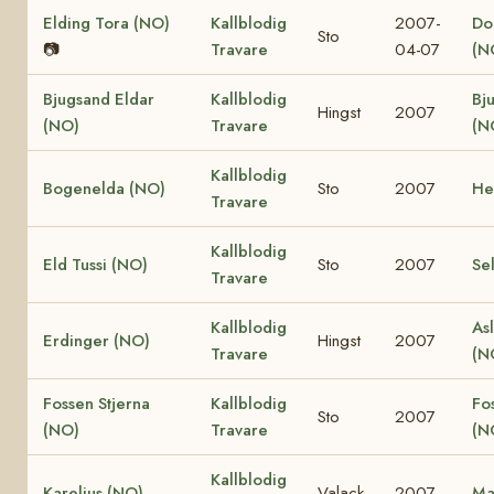
Elding Tora (NO)
Kallblodig
2007-
Dol
Sto
📷
Travare
04-07
(N
Bjugsand Eldar
Kallblodig
Bj
Hingst
2007
(NO)
Travare
(N
Kallblodig
Bogenelda (NO)
Sto
2007
He
Travare
Kallblodig
Eld Tussi (NO)
Sto
2007
Se
Travare
Kallblodig
Asl
Erdinger (NO)
Hingst
2007
Travare
(N
Fossen Stjerna
Kallblodig
Fo
Sto
2007
(NO)
Travare
(N
Kallblodig
Karelius (NO)
Valack
2007
Ma