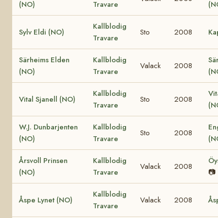
(NO)
Travare
(N
Kallblodig
Sylv Eldi (NO)
Sto
2008
Ka
Travare
Särheims Elden
Kallblodig
Sä
Valack
2008
(NO)
Travare
(N
Kallblodig
Vit
Vital Sjanell (NO)
Sto
2008
Travare
(N
W.J. Dunbarjenten
Kallblodig
En
Sto
2008
(NO)
Travare
(N
Årsvoll Prinsen
Kallblodig
Öy
Valack
2008
(NO)
Travare
📷
Kallblodig
Åspe Lynet (NO)
Valack
2008
Ås
Travare