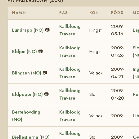
PÅ FADERSIDAN (200)
NAMN
RAS
KÖN
FÖDD
M
Kallblodig
2009-
Lundrapp (NO)
📷
Hingst
La
Travare
05-16
Kallblodig
2009-
Sl
Eldjon (NO)
📷
Hingst
Travare
04-26
(N
Kallblodig
2009-
In
Blingsen (NO)
📷
Valack
Travare
04-21
(N
Kallblodig
2009-
Eldpeppi (NO)
📷
Sto
Pe
Travare
04-20
Bertehövding
Kallblodig
Valack
2009
Li
(NO)
Travare
Kallblodig
Bjellestjerna (NO)
Sto
2009
Gy