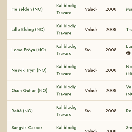
Kallblodig
Heiselden (NO)
Valack
2008
Ma
Travare
Kallblodig
Lille Elding (NO)
Valack
2008
Tro
Travare
Kallblodig
Lo
Lome Fröya (NO)
Sto
2008
Travare
📷
Kallblodig
Ne
Nesvik Trym (NO)
Valack
2008
Travare
(N
Kallblodig
Ve
Osen Gutten (NO)
Valack
2008
Travare
(N
Kallblodig
Reitå (NO)
Sto
2008
Re
Travare
Sangvik Casper
Kallblodig
St
Valack
2008