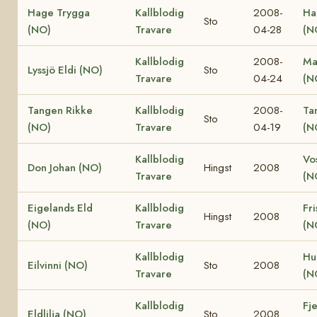
Hage Trygga
Kallblodig
2008-
Ha
Sto
(NO)
Travare
04-28
(N
Kallblodig
2008-
Ma
Lyssjö Eldi (NO)
Sto
Travare
04-24
(N
Tangen Rikke
Kallblodig
2008-
Ta
Sto
(NO)
Travare
04-19
(N
Kallblodig
Vo
Don Johan (NO)
Hingst
2008
Travare
(N
Eigelands Eld
Kallblodig
Fri
Hingst
2008
(NO)
Travare
(N
Kallblodig
Hu
Eilvinni (NO)
Sto
2008
Travare
(N
Kallblodig
Fje
Eldlilja (NO)
Sto
2008