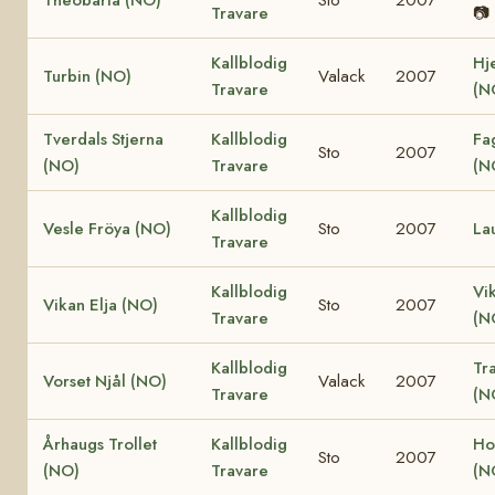
Travare
📷
Kallblodig
Hj
Turbin (NO)
Valack
2007
Travare
(N
Tverdals Stjerna
Kallblodig
Fa
Sto
2007
(NO)
Travare
(N
Kallblodig
Vesle Fröya (NO)
Sto
2007
La
Travare
Kallblodig
Vi
Vikan Elja (NO)
Sto
2007
Travare
(N
Kallblodig
Tr
Vorset Njål (NO)
Valack
2007
Travare
(N
Århaugs Trollet
Kallblodig
Ho
Sto
2007
(NO)
Travare
(N