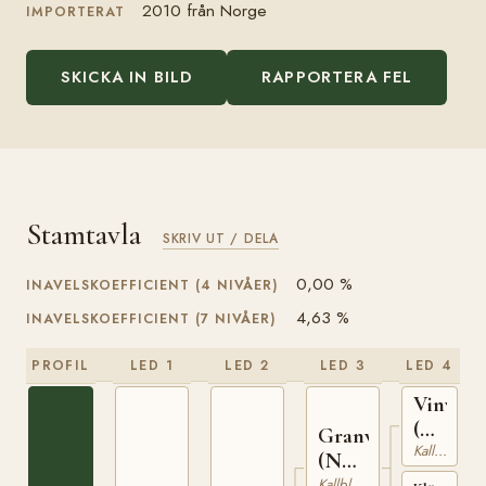
2010 från Norge
IMPORTERAT
SKICKA IN BILD
RAPPORTERA FEL
Stamtavla
SKRIV UT / DELA
0,00 %
INAVELSKOEFFICIENT (4 NIVÅER)
4,63 %
INAVELSKOEFFICIENT (7 NIVÅER)
PROFIL
LED 1
LED 2
LED 3
LED 4
Vinvar
(NO)
Granvar
Kallblodig Travare
T-
(NO)
230
NT
Kallblodig Travare