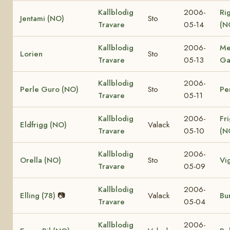
Kallblodig
2006-
Ri
Jentami (NO)
Sto
Travare
05-14
(N
Kallblodig
2006-
Me
Lorien
Sto
Travare
05-13
Ga
Kallblodig
2006-
Perle Guro (NO)
Sto
Pe
Travare
05-11
Kallblodig
2006-
Fr
Eldfrigg (NO)
Valack
Travare
05-10
(N
Kallblodig
2006-
Orella (NO)
Sto
Vi
Travare
05-09
Kallblodig
2006-
Elling (78)
📷
Valack
Bur
Travare
05-04
Kallblodig
2006-