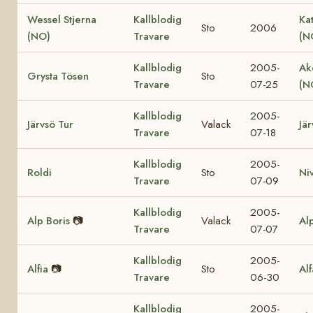
Wessel Stjerna
Kallblodig
Ka
Sto
2006
(NO)
Travare
(N
Kallblodig
2005-
Ak
Grysta Tösen
Sto
Travare
07-25
(N
Kallblodig
2005-
Järvsö Tur
Valack
Jär
Travare
07-18
Kallblodig
2005-
Roldi
Sto
Ni
Travare
07-09
Kallblodig
2005-
Alp Boris
📷
Valack
Al
Travare
07-07
Kallblodig
2005-
Alfia
📷
Sto
Al
Travare
06-30
Kallblodig
2005-