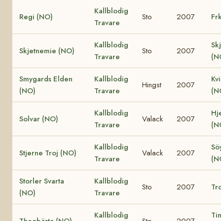
Kallblodig
Regi (NO)
Sto
2007
Fr
Travare
Kallblodig
Sk
Skjetnemie (NO)
Sto
2007
Travare
(N
Smygards Elden
Kallblodig
Kv
Hingst
2007
(NO)
Travare
(N
Kallblodig
Hje
Solvar (NO)
Valack
2007
Travare
(N
Kallblodig
Söy
Stjerne Troj (NO)
Valack
2007
Travare
(N
Storler Svarta
Kallblodig
Sto
2007
Tro
(NO)
Travare
Kallblodig
Ti
Theobärta (NO)
Sto
2007