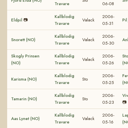
Fjord Elda (NO)
Sto
Si
Travare
06-08
Kallblodig
2006-
Eldpil
📷
Valack
Pil
Travare
05-31
Kallblodig
2006-
Snorett (NO)
Valack
An
Travare
05-30
Skogly Prinsen
Kallblodig
2006-
St
Valack
(NO)
Travare
05-26
(N
Kallblodig
2006-
Fe
Karisma (NO)
Sto
Travare
05-25
(N
Kallblodig
2006-
Vi
Tamarin (NO)
Sto
Travare
05-23
📷
Kallblodig
2006-
La
Aas Lynet (NO)
Valack
Travare
05-16
(N