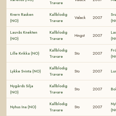
Travare
Kvern Rasken
Kallblodig
Sv
Valack
2007
(NO)
Travare
(N
Lauvås Knekten
Kallblodig
La
Hingst
2007
(NO)
Travare
(N
Kallblodig
Fr
Lille Kvikka (NO)
Sto
2007
Travare
(N
Kallblodig
Lykke Svinta (NO)
Sto
2007
Lu
Travare
Nygårds Silja
Kallblodig
Sto
2007
Bo
(NO)
Travare
Kallblodig
Ny
Nyhus Ina (NO)
Sto
2007
Travare
(N