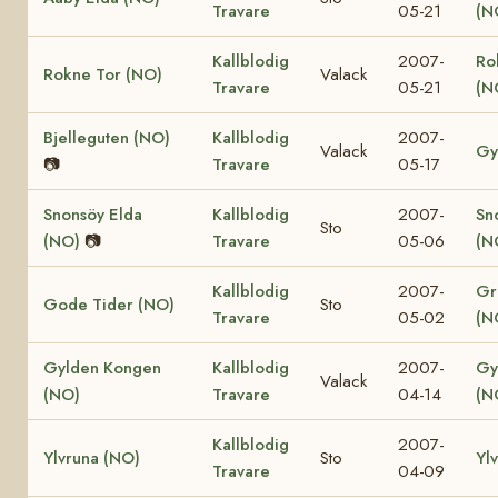
Travare
05-21
(N
Kallblodig
2007-
Ro
Rokne Tor (NO)
Valack
Travare
05-21
(N
Bjelleguten (NO)
Kallblodig
2007-
Valack
Gy
📷
Travare
05-17
Snonsöy Elda
Kallblodig
2007-
Sn
Sto
(NO)
📷
Travare
05-06
(N
Kallblodig
2007-
Gr
Gode Tider (NO)
Sto
Travare
05-02
(N
Gylden Kongen
Kallblodig
2007-
Gy
Valack
(NO)
Travare
04-14
(N
Kallblodig
2007-
Ylvruna (NO)
Sto
Yl
Travare
04-09