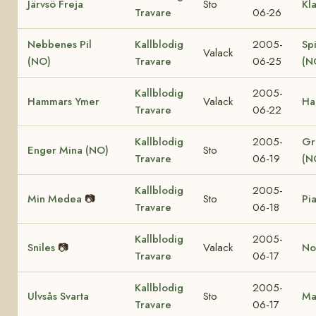
Järvsö Freja
Sto
Kl
Travare
06-26
Nebbenes Pil
Kallblodig
2005-
Sp
Valack
(NO)
Travare
06-25
(N
Kallblodig
2005-
Hammars Ymer
Valack
Ha
Travare
06-22
Kallblodig
2005-
Gr
Enger Mina (NO)
Sto
Travare
06-19
(N
Kallblodig
2005-
Min Medea
📷
Sto
Pi
Travare
06-18
Kallblodig
2005-
Sniles
📷
Valack
Nor
Travare
06-17
Kallblodig
2005-
Ulvsås Svarta
Sto
Ma
Travare
06-17