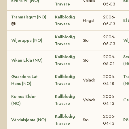
Evens Pil (NO)
Valack
Bo
Travare
05-03
Tranmälsgutt (NO)
Kallblodig
2006-
Hingst
El
📷
Travare
05-03
Kallblodig
2006-
Viljerappa (NO)
Sto
Vi
Travare
05-03
Kallblodig
2006-
Sc
Vikan Elda (NO)
Sto
Travare
05-01
(N
Gaardens Lat
Kallblodig
2006-
Tr
Valack
Hans (NO)
Travare
04-18
(N
Kolnes Elden
Kallblodig
2006-
Valack
Ca
(NO)
Travare
04-13
Kallblodig
2006-
Värdalsjenta (NO)
Sto
Rö
Travare
04-13