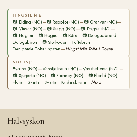
HINGSTLINJE
📷
Elding (NO)
📷
Rappfot (NO)
📷
Granvar (NO)
—
—
—
📷
Vinvar (NO)
📷
Stegg (NO)
📷
Trygve (NO)
—
—
—
📷
Högnar
📷
Högne
📷
Kåre
📷
Dalegudbrand
—
—
—
—
Dölegubben
📷
Sterkoder
Toftebrun
—
—
—
Den gamle Toftehingsten
Hingst från Tofte i Dovre
—
STOLINJE
Evalisa (NO)
Vassfjellraua (NO)
Vassfjelljenta (NO)
—
—
—
📷
Sjurjenta (NO)
📷
Flormöy (NO)
📷
Florild (NO)
—
—
—
Flora
Svarta
Svarta
Kvidalsbruna
Nora
—
—
—
—
Halvsyskon