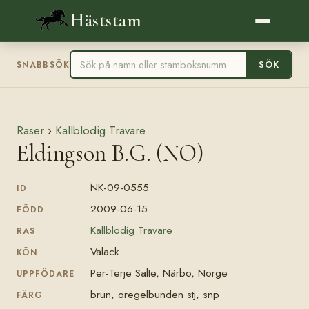
Häststam
SÖK
SNABBSÖK
Raser
›
Kallblodig Travare
Eldingson B.G. (NO)
NK-09-0555
ID
2009-06-15
FÖDD
Kallblodig Travare
RAS
Valack
KÖN
Per-Terje Salte, Närbö, Norge
UPPFÖDARE
brun, oregelbunden stj, snp
FÄRG