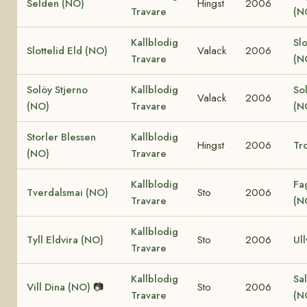
Selden (NO)
Hingst
2006
Travare
(N
Kallblodig
Slo
Slottelid Eld (NO)
Valack
2006
Travare
(N
Solöy Stjerno
Kallblodig
So
Valack
2006
(NO)
Travare
(N
Storler Blessen
Kallblodig
Hingst
2006
Tro
(NO)
Travare
Kallblodig
Fa
Tverdalsmai (NO)
Sto
2006
Travare
(N
Kallblodig
Tyll Eldvira (NO)
Sto
2006
Ull
Travare
Kallblodig
Sal
Vill Dina (NO)
📷
Sto
2006
Travare
(N