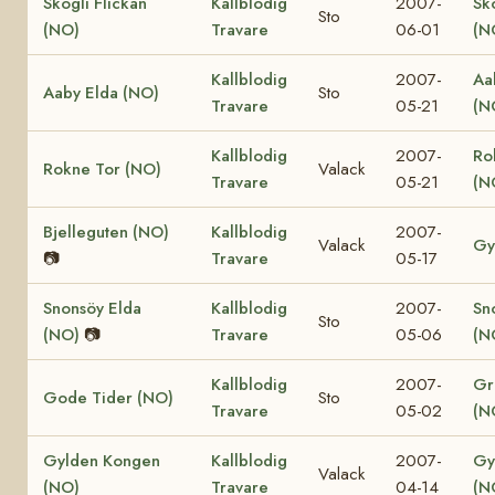
Skogli Flickan
Kallblodig
2007-
Sk
Sto
(NO)
Travare
06-01
(N
Kallblodig
2007-
Aa
Aaby Elda (NO)
Sto
Travare
05-21
(N
Kallblodig
2007-
Ro
Rokne Tor (NO)
Valack
Travare
05-21
(N
Bjelleguten (NO)
Kallblodig
2007-
Valack
Gy
📷
Travare
05-17
Snonsöy Elda
Kallblodig
2007-
Sn
Sto
(NO)
📷
Travare
05-06
(N
Kallblodig
2007-
Gr
Gode Tider (NO)
Sto
Travare
05-02
(N
Gylden Kongen
Kallblodig
2007-
Gy
Valack
(NO)
Travare
04-14
(N