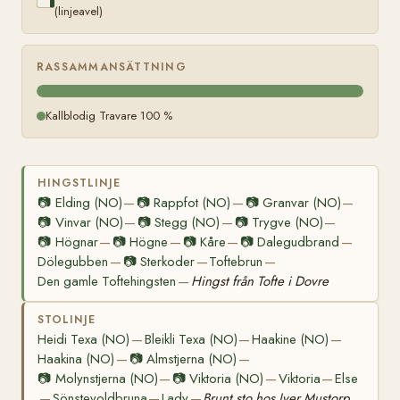
(linjeavel)
RASSAMMANSÄTTNING
Kallblodig Travare 100 %
HINGSTLINJE
📷
Elding (NO)
📷
Rappfot (NO)
📷
Granvar (NO)
—
—
—
📷
Vinvar (NO)
📷
Stegg (NO)
📷
Trygve (NO)
—
—
—
📷
Högnar
📷
Högne
📷
Kåre
📷
Dalegudbrand
—
—
—
—
Dölegubben
📷
Sterkoder
Toftebrun
—
—
—
Den gamle Toftehingsten
Hingst från Tofte i Dovre
—
STOLINJE
Heidi Texa (NO)
Bleikli Texa (NO)
Haakine (NO)
—
—
—
Haakina (NO)
📷
Almstjerna (NO)
—
—
📷
Molynstjerna (NO)
📷
Viktoria (NO)
Viktoria
Else
—
—
—
Sönstevoldbruna
Lady
Brunt sto hos Iver Mustorp
—
—
—