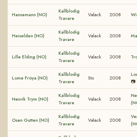
Kallblodig
Hansemann (NO)
Valack
2008
Wi
Travare
Kallblodig
Heiselden (NO)
Valack
2008
Ma
Travare
Kallblodig
Lille Elding (NO)
Valack
2008
Tro
Travare
Kallblodig
Lo
Lome Fröya (NO)
Sto
2008
Travare
📷
Kallblodig
Ne
Nesvik Trym (NO)
Valack
2008
Travare
(N
Kallblodig
Ve
Osen Gutten (NO)
Valack
2008
Travare
(N