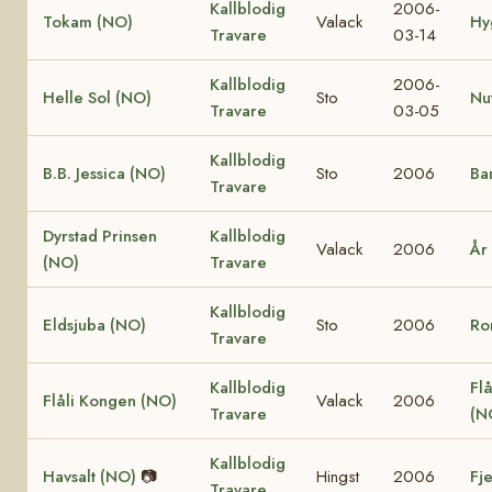
Kallblodig
2006-
Tokam (NO)
Valack
Hy
Travare
03-14
Kallblodig
2006-
Helle Sol (NO)
Sto
Nu
Travare
03-05
Kallblodig
B.B. Jessica (NO)
Sto
2006
Ba
Travare
Dyrstad Prinsen
Kallblodig
Valack
2006
År
(NO)
Travare
Kallblodig
Eldsjuba (NO)
Sto
2006
Ro
Travare
Kallblodig
Flå
Flåli Kongen (NO)
Valack
2006
Travare
(N
Kallblodig
Havsalt (NO)
📷
Hingst
2006
Fj
Travare