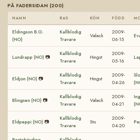
PÅ FADERSIDAN (200)
NAMN
RAS
KÖN
FÖDD
M
Eldingson B.G.
Kallblodig
2009-
Valack
Ev
(NO)
Travare
06-15
Kallblodig
2009-
Lundrapp (NO)
📷
Hingst
La
Travare
05-16
Kallblodig
2009-
Sl
Eldjon (NO)
📷
Hingst
Travare
04-26
(N
Kallblodig
2009-
In
Blingsen (NO)
📷
Valack
Travare
04-21
(N
Kallblodig
2009-
Eldpeppi (NO)
📷
Sto
Pe
Travare
04-20
Bertehövding
Kallblodig