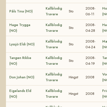
Kallblodig
2008-
Ho
Påls Tina (NO)
Sto
Travare
06-11
(N
Hage Trygga
Kallblodig
2008-
Ha
Sto
(NO)
Travare
04-28
(N
Kallblodig
2008-
Ma
Lyssjö Eldi (NO)
Sto
Travare
04-24
(N
Tangen Rikke
Kallblodig
2008-
Ta
Sto
(NO)
Travare
04-19
(N
Kallblodig
Vo
Don Johan (NO)
Hingst
2008
Travare
(N
Eigelands Eld
Kallblodig
Fri
Hingst
2008
(NO)
Travare
(N