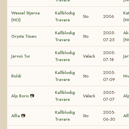
Wessel Stjerna
Kallblodig
Ka
Sto
2006
(NO)
Travare
(N
Kallblodig
2005-
Ak
Grysta Tösen
Sto
Travare
07-25
(N
Kallblodig
2005-
Järvsö Tur
Valack
Jär
Travare
07-18
Kallblodig
2005-
Roldi
Sto
Ni
Travare
07-09
Kallblodig
2005-
Alp Boris
📷
Valack
Al
Travare
07-07
Kallblodig
2005-
Alfia
📷
Sto
Al
Travare
06-30