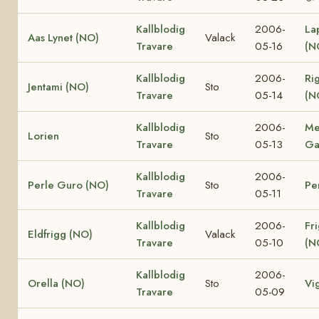
Kallblodig
2006-
La
Aas Lynet (NO)
Valack
Travare
05-16
(N
Kallblodig
2006-
Ri
Jentami (NO)
Sto
Travare
05-14
(N
Kallblodig
2006-
Me
Lorien
Sto
Travare
05-13
Ga
Kallblodig
2006-
Perle Guro (NO)
Sto
Pe
Travare
05-11
Kallblodig
2006-
Fr
Eldfrigg (NO)
Valack
Travare
05-10
(N
Kallblodig
2006-
Orella (NO)
Sto
Vi
Travare
05-09