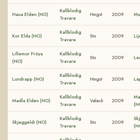
Kallblodig
Haua Elden (NO)
Hingst
2009
Mu
Travare
Kallblodig
Kor Elda (NO)
Sto
2009
Li
Travare
Lillemor Fröya
Kallblodig
Sto
2009
La
(NO)
Travare
Kallblodig
Lundrapp (NO)
Hingst
2009
La
Travare
Kallblodig
Ma
Madla Elden (NO)
Valack
2009
Travare
(N
Kallblodig
Sk
Skjeggeldi (NO)
Sto
2009
Travare
(N
Kallblodig