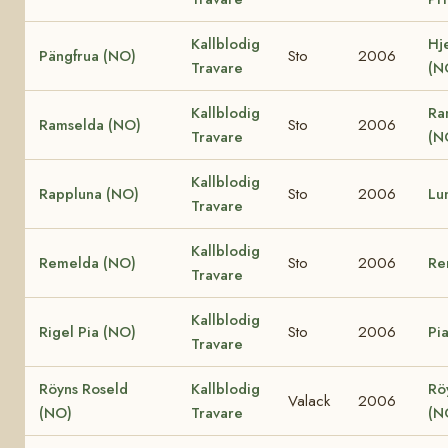
Kallblodig
Hj
Pängfrua (NO)
Sto
2006
Travare
(N
Kallblodig
Ra
Ramselda (NO)
Sto
2006
Travare
(N
Kallblodig
Rappluna (NO)
Sto
2006
Lu
Travare
Kallblodig
Remelda (NO)
Sto
2006
Re
Travare
Kallblodig
Rigel Pia (NO)
Sto
2006
Pi
Travare
Röyns Roseld
Kallblodig
Rö
Valack
2006
(NO)
Travare
(N