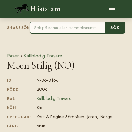
Häststam
SÖK
SNABBSÖK
Raser
›
Kallblodig Travare
Moen Stilig (NO)
N-06-0166
ID
2006
FÖDD
Kallblodig Travare
RAS
Sto
KÖN
Knut & Regine Sörbråten, Jaren, Norge
UPPFÖDARE
brun
FÄRG