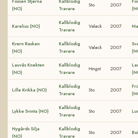
Fossen Stjerna
Kallblodig
Fo
Sto
2007
(NO)
Travare
(N
Kallblodig
Karelius (NO)
Valack
2007
Ma
Travare
Kvern Rasken
Kallblodig
Sv
Valack
2007
(NO)
Travare
(N
Lauvås Knekten
Kallblodig
La
Hingst
2007
(NO)
Travare
(N
Kallblodig
Fr
Lille Kvikka (NO)
Sto
2007
Travare
(N
Kallblodig
Lykke Svinta (NO)
Sto
2007
Lu
Travare
Nygårds Silja
Kallblodig
Sto
2007
Bo
(NO)
Travare