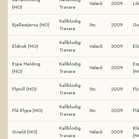
Valack
2009
Li
(NO)
Travare
Kallblodig
Bjellestjerna (NO)
Sto
2009
Gy
Travare
Kallblodig
Eldnok (NO)
Valack
2009
Eld
Travare
Espe Helding
Kallblodig
Es
Valack
2009
(NO)
Travare
(N
Kallblodig
Flytvill (NO)
Sto
2009
Fly
Travare
Kallblodig
Flå Klypa (NO)
Sto
2009
Fl
Travare
Kallblodig
Klä
Goeld (NO)
Valack
2009
Travare
(N