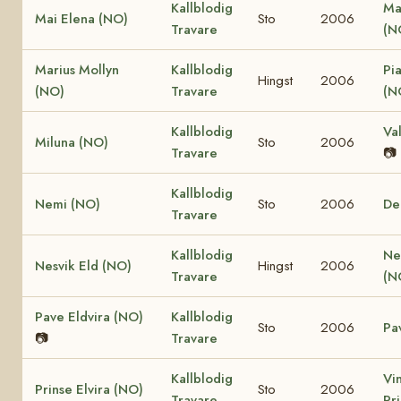
Kallblodig
Ma
Mai Elena (NO)
Sto
2006
Travare
(N
Marius Mollyn
Kallblodig
Pi
Hingst
2006
(NO)
Travare
(N
Kallblodig
Va
Miluna (NO)
Sto
2006
Travare
📷
Kallblodig
Nemi (NO)
Sto
2006
De
Travare
Kallblodig
Ne
Nesvik Eld (NO)
Hingst
2006
Travare
(N
Pave Eldvira (NO)
Kallblodig
Sto
2006
Pa
📷
Travare
Kallblodig
Vi
Prinse Elvira (NO)
Sto
2006
Travare
Pr