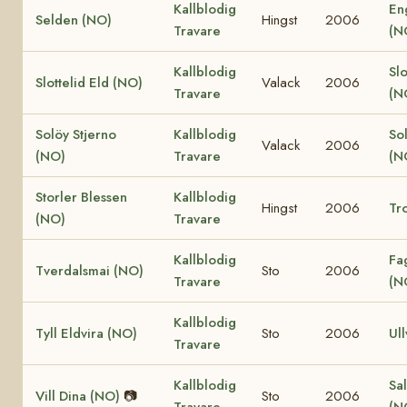
Kallblodig
En
Selden (NO)
Hingst
2006
Travare
(N
Kallblodig
Slo
Slottelid Eld (NO)
Valack
2006
Travare
(N
Solöy Stjerno
Kallblodig
So
Valack
2006
(NO)
Travare
(N
Storler Blessen
Kallblodig
Hingst
2006
Tro
(NO)
Travare
Kallblodig
Fa
Tverdalsmai (NO)
Sto
2006
Travare
(N
Kallblodig
Tyll Eldvira (NO)
Sto
2006
Ull
Travare
Kallblodig
Sal
Vill Dina (NO)
📷
Sto
2006
Travare
(N