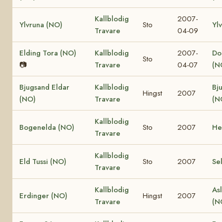
Kallblodig
2007-
Ylvruna (NO)
Sto
Yl
Travare
04-09
Elding Tora (NO)
Kallblodig
2007-
Dol
Sto
📷
Travare
04-07
(N
Bjugsand Eldar
Kallblodig
Bj
Hingst
2007
(NO)
Travare
(N
Kallblodig
Bogenelda (NO)
Sto
2007
He
Travare
Kallblodig
Eld Tussi (NO)
Sto
2007
Se
Travare
Kallblodig
Asl
Erdinger (NO)
Hingst
2007
Travare
(N