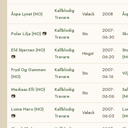
Kallblodig
Åspe Lynet (NO)
Valack
2008
Ås
Travare
Kallblodig
2007-
Polar Lilja (NO)
📷
Sto
Sk
Travare
06-30
Eld Stjernen (NO)
Kallblodig
2007-
St
Hingst
📷
Travare
06-20
(N
Fryd Og Gammen
Kallblodig
2007-
Sto
Vi
(NO)
Travare
06-16
Mediaas Elli (NO)
Kallblodig
2007-
Sa
Sto
📷
Travare
06-06
(N
Lome Hero (NO)
Kallblodig
2007-
Lo
Valack
📷
Travare
06-05
(N