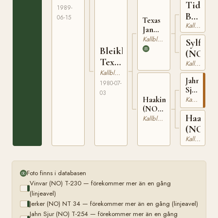
Tidema
1989-
Best
06-15
Texas
Kallblodig Travare
(NO)
Jan
(NO)
Kallblodig Travare
Sylfide
N
Bleikli
(NO)
2096
Texa
Kallblodig Travare
(NO)
Kallblodig Travare
Jahn
1980-07-
Sjur
03
(NO)
Haakine
Kallblodig Travare
T-
(NO)
Haakin
254
T-
Kallblodig Travare
23967
(NO)
Kallblodig Travare
Foto finns i databasen
Vinvar (NO) T-230 — förekommer mer än en gång
(linjeavel)
Jerker (NO) NT 34 — förekommer mer än en gång (linjeavel)
Jahn Sjur (NO) T-254 — förekommer mer än en gång