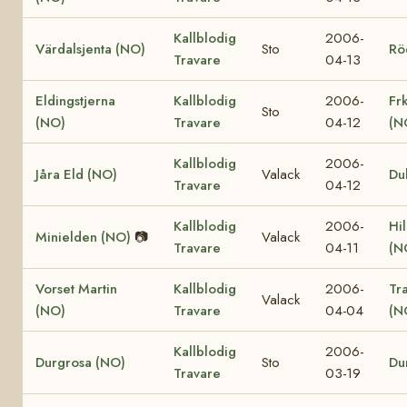
Kallblodig
2006-
Värdalsjenta (NO)
Sto
Rö
Travare
04-13
Eldingstjerna
Kallblodig
2006-
Fr
Sto
(NO)
Travare
04-12
(N
Kallblodig
2006-
Jåra Eld (NO)
Valack
Du
Travare
04-12
Kallblodig
2006-
Hi
Minielden (NO)
📷
Valack
Travare
04-11
(N
Vorset Martin
Kallblodig
2006-
Tr
Valack
(NO)
Travare
04-04
(N
Kallblodig
2006-
Durgrosa (NO)
Sto
Du
Travare
03-19