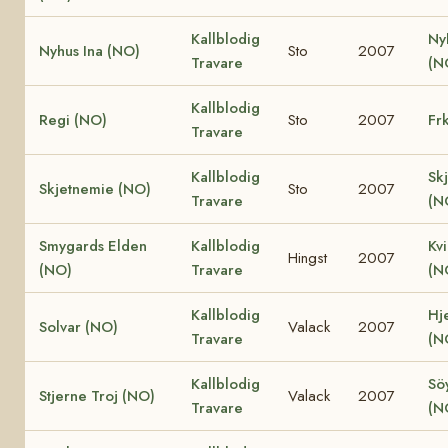
Kallblodig
Ny
Nyhus Ina (NO)
Sto
2007
Travare
(N
Kallblodig
Regi (NO)
Sto
2007
Fr
Travare
Kallblodig
Sk
Skjetnemie (NO)
Sto
2007
Travare
(N
Smygards Elden
Kallblodig
Kv
Hingst
2007
(NO)
Travare
(N
Kallblodig
Hje
Solvar (NO)
Valack
2007
Travare
(N
Kallblodig
Söy
Stjerne Troj (NO)
Valack
2007
Travare
(N