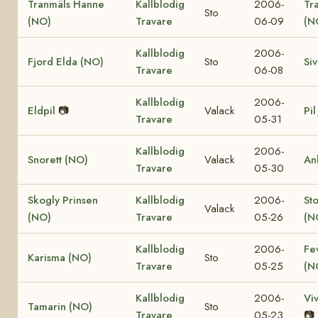
Tranmäls Hanne
Kallblodig
2006-
Tr
Sto
(NO)
Travare
06-09
(N
Kallblodig
2006-
Fjord Elda (NO)
Sto
Si
Travare
06-08
Kallblodig
2006-
Eldpil
📷
Valack
Pil
Travare
05-31
Kallblodig
2006-
Snorett (NO)
Valack
An
Travare
05-30
Skogly Prinsen
Kallblodig
2006-
St
Valack
(NO)
Travare
05-26
(N
Kallblodig
2006-
Fe
Karisma (NO)
Sto
Travare
05-25
(N
Kallblodig
2006-
Vi
Tamarin (NO)
Sto
Travare
05-23
📷