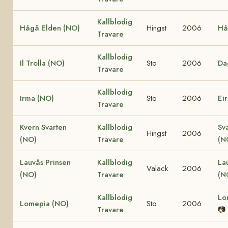
Kallblodig
Hågå Elden (NO)
Hingst
2006
Hå
Travare
Kallblodig
Il Trolla (NO)
Sto
2006
Da
Travare
Kallblodig
Irma (NO)
Sto
2006
Ei
Travare
Kvern Svarten
Kallblodig
Sv
Hingst
2006
(NO)
Travare
(N
Lauvås Prinsen
Kallblodig
La
Valack
2006
(NO)
Travare
(N
Kallblodig
Lo
Lomepia (NO)
Sto
2006
Travare
📷