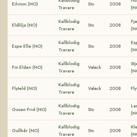
Kallblodig
Hu
Eilvinni (NO)
Sto
2008
Travare
(N
Kallblodig
Fje
Eldlilja (NO)
Sto
2008
Travare
(N
Kallblodig
Es
Espe Elle (NO)
Sto
2008
Travare
(N
Kallblodig
Stj
Fin Elden (NO)
Valack
2008
Travare
(N
Kallblodig
Flyteld (NO)
Valack
2008
Fly
Travare
Kallblodig
La
Gosen Frid (NO)
Sto
2008
Travare
(N
Kallblodig
Kle
Gullhår (NO)
Sto
2008
Travare
(N