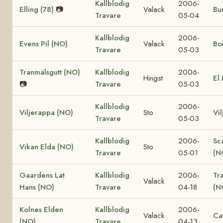
Kallblodig
2006-
Elling (78)
📷
Valack
Bur
Travare
05-04
Kallblodig
2006-
Evens Pil (NO)
Valack
Bo
Travare
05-03
Tranmälsgutt (NO)
Kallblodig
2006-
Hingst
El
📷
Travare
05-03
Kallblodig
2006-
Viljerappa (NO)
Sto
Vi
Travare
05-03
Kallblodig
2006-
Sc
Vikan Elda (NO)
Sto
Travare
05-01
(N
Gaardens Lat
Kallblodig
2006-
Tr
Valack
Hans (NO)
Travare
04-18
(N
Kolnes Elden
Kallblodig
2006-
Valack
Ca
(NO)
Travare
04-13