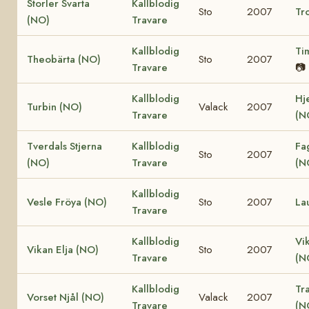
Storler Svarta
Kallblodig
Sto
2007
Tro
(NO)
Travare
Kallblodig
Ti
Theobärta (NO)
Sto
2007
Travare
📷
Kallblodig
Hj
Turbin (NO)
Valack
2007
Travare
(N
Tverdals Stjerna
Kallblodig
Fa
Sto
2007
(NO)
Travare
(N
Kallblodig
Vesle Fröya (NO)
Sto
2007
La
Travare
Kallblodig
Vi
Vikan Elja (NO)
Sto
2007
Travare
(N
Kallblodig
Tr
Vorset Njål (NO)
Valack
2007
Travare
(N