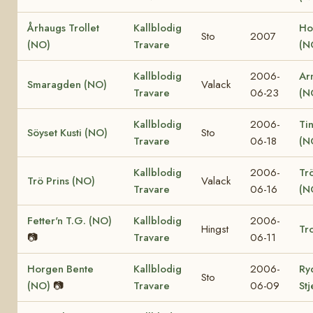
Århaugs Trollet
Kallblodig
Ho
Sto
2007
(NO)
Travare
(N
Kallblodig
2006-
Ar
Smaragden (NO)
Valack
Travare
06-23
(N
Kallblodig
2006-
Ti
Söyset Kusti (NO)
Sto
Travare
06-18
(N
Kallblodig
2006-
Tr
Trö Prins (NO)
Valack
Travare
06-16
(N
Fetter'n T.G. (NO)
Kallblodig
2006-
Hingst
Tro
📷
Travare
06-11
Horgen Bente
Kallblodig
2006-
Ry
Sto
(NO)
📷
Travare
06-09
St