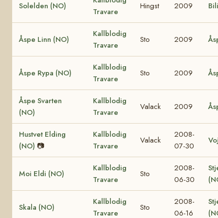
Solelden (NO)
Hingst
2009
Bil
Travare
Kallblodig
Åspe Linn (NO)
Sto
2009
Ås
Travare
Kallblodig
Åspe Rypa (NO)
Sto
2009
Ås
Travare
Åspe Svarten
Kallblodig
Valack
2009
Ås
(NO)
Travare
Hustvet Elding
Kallblodig
2008-
Valack
Vo
(NO)
📷
Travare
07-30
Kallblodig
2008-
Stj
Moi Eldi (NO)
Sto
Travare
06-30
(N
Kallblodig
2008-
Stj
Skala (NO)
Sto
Travare
06-16
(N