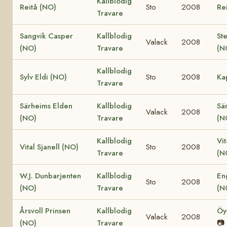
Kallblodig
Reitå (NO)
Sto
2008
Re
Travare
Sangvik Casper
Kallblodig
St
Valack
2008
(NO)
Travare
(N
Kallblodig
Sylv Eldi (NO)
Sto
2008
Ka
Travare
Särheims Elden
Kallblodig
Sä
Valack
2008
(NO)
Travare
(N
Kallblodig
Vit
Vital Sjanell (NO)
Sto
2008
Travare
(N
W.J. Dunbarjenten
Kallblodig
En
Sto
2008
(NO)
Travare
(N
Årsvoll Prinsen
Kallblodig
Öy
Valack
2008
(NO)
Travare
📷