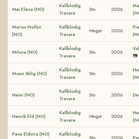
Kallblodig
Ma
Mai Elena (NO)
Sto
2006
Travare
(N
Marius Mollyn
Kallblodig
Pi
Hingst
2006
(NO)
Travare
(N
Kallblodig
Va
Miluna (NO)
Sto
2006
Travare
📷
Kallblodig
He
Moen Stilig (NO)
Sto
2006
Travare
(N
Kallblodig
Nemi (NO)
Sto
2006
De
Travare
Kallblodig
Ne
Nesvik Eld (NO)
Hingst
2006
Travare
(N
Pave Eldvira (NO)
Kallblodig
Sto
2006
Pa