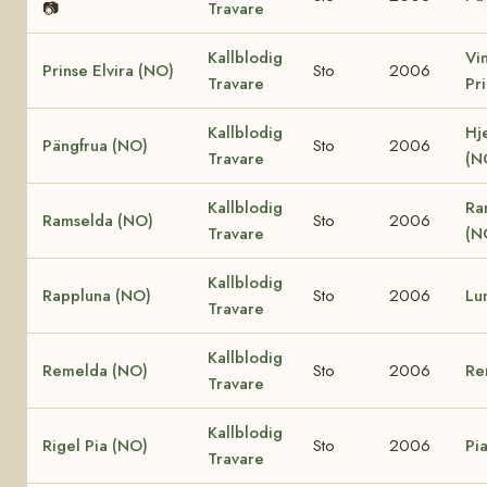
📷
Travare
Kallblodig
Vi
Prinse Elvira (NO)
Sto
2006
Travare
Pr
Kallblodig
Hj
Pängfrua (NO)
Sto
2006
Travare
(N
Kallblodig
Ra
Ramselda (NO)
Sto
2006
Travare
(N
Kallblodig
Rappluna (NO)
Sto
2006
Lu
Travare
Kallblodig
Remelda (NO)
Sto
2006
Re
Travare
Kallblodig
Rigel Pia (NO)
Sto
2006
Pi
Travare