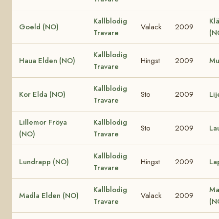
Kallblodig
Klä
Goeld (NO)
Valack
2009
Travare
(N
Kallblodig
Haua Elden (NO)
Hingst
2009
Mu
Travare
Kallblodig
Kor Elda (NO)
Sto
2009
Li
Travare
Lillemor Fröya
Kallblodig
Sto
2009
La
(NO)
Travare
Kallblodig
Lundrapp (NO)
Hingst
2009
La
Travare
Kallblodig
Ma
Madla Elden (NO)
Valack
2009
Travare
(N