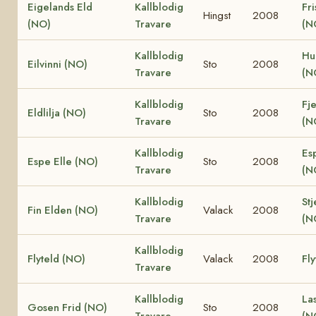
Eigelands Eld
Kallblodig
Fri
Hingst
2008
(NO)
Travare
(N
Kallblodig
Hu
Eilvinni (NO)
Sto
2008
Travare
(N
Kallblodig
Fje
Eldlilja (NO)
Sto
2008
Travare
(N
Kallblodig
Es
Espe Elle (NO)
Sto
2008
Travare
(N
Kallblodig
Stj
Fin Elden (NO)
Valack
2008
Travare
(N
Kallblodig
Flyteld (NO)
Valack
2008
Fly
Travare
Kallblodig
La
Gosen Frid (NO)
Sto
2008
Travare
(N