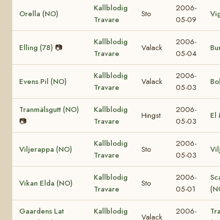
Kallblodig
2006-
Orella (NO)
Sto
Vi
Travare
05-09
Kallblodig
2006-
Elling (78)
📷
Valack
Bur
Travare
05-04
Kallblodig
2006-
Evens Pil (NO)
Valack
Bo
Travare
05-03
Tranmälsgutt (NO)
Kallblodig
2006-
Hingst
El
📷
Travare
05-03
Kallblodig
2006-
Viljerappa (NO)
Sto
Vi
Travare
05-03
Kallblodig
2006-
Sc
Vikan Elda (NO)
Sto
Travare
05-01
(N
Gaardens Lat
Kallblodig
2006-
Tr
Valack