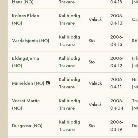
Hans (NO)
Travare
04-18
(N
Kolnes Elden
Kallblodig
2006-
Valack
Ca
(NO)
Travare
04-13
Kallblodig
2006-
Värdalsjenta (NO)
Sto
Rö
Travare
04-13
Eldingstjerna
Kallblodig
2006-
Fr
Sto
(NO)
Travare
04-12
(N
Kallblodig
2006-
Hi
Minielden (NO)
📷
Valack
Travare
04-11
(N
Vorset Martin
Kallblodig
2006-
Tr
Valack
(NO)
Travare
04-04
(N
Kallblodig
2006-
Durgrosa (NO)
Sto
Du
Travare
03-19