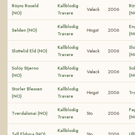
Röyns Roseld
Kallblodig
Rö
Valack
2006
(NO)
Travare
(N
Kallblodig
En
Selden (NO)
Hingst
2006
Travare
(N
Kallblodig
Slo
Slottelid Eld (NO)
Valack
2006
Travare
(N
Solöy Stjerno
Kallblodig
So
Valack
2006
(NO)
Travare
(N
Storler Blessen
Kallblodig
Hingst
2006
Tro
(NO)
Travare
Kallblodig
Fa
Tverdalsmai (NO)
Sto
2006
Travare
(N
Kallblodig
Tyll Eldvira (NO)
Sto
2006
Ull