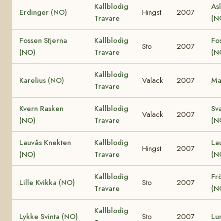
Kallblodig
Asl
Erdinger (NO)
Hingst
2007
Travare
(N
Fossen Stjerna
Kallblodig
Fo
Sto
2007
(NO)
Travare
(N
Kallblodig
Karelius (NO)
Valack
2007
Ma
Travare
Kvern Rasken
Kallblodig
Sv
Valack
2007
(NO)
Travare
(N
Lauvås Knekten
Kallblodig
La
Hingst
2007
(NO)
Travare
(N
Kallblodig
Fr
Lille Kvikka (NO)
Sto
2007
Travare
(N
Kallblodig
Lykke Svinta (NO)
Sto
2007
Lu