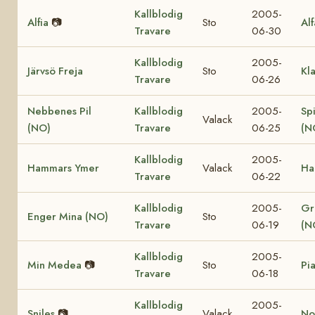
Kallblodig
2005-
Alfia
📷
Sto
Al
Travare
06-30
Kallblodig
2005-
Järvsö Freja
Sto
Kl
Travare
06-26
Nebbenes Pil
Kallblodig
2005-
Sp
Valack
(NO)
Travare
06-25
(N
Kallblodig
2005-
Hammars Ymer
Valack
Ha
Travare
06-22
Kallblodig
2005-
Gr
Enger Mina (NO)
Sto
Travare
06-19
(N
Kallblodig
2005-
Min Medea
📷
Sto
Pi
Travare
06-18
Kallblodig
2005-
Sniles
📷
Valack
Nor