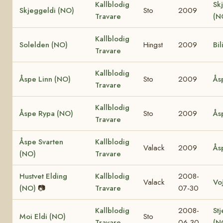
Kallblodig
Sk
Skjeggeldi (NO)
Sto
2009
Travare
(N
Kallblodig
Solelden (NO)
Hingst
2009
Bil
Travare
Kallblodig
Åspe Linn (NO)
Sto
2009
Ås
Travare
Kallblodig
Åspe Rypa (NO)
Sto
2009
Ås
Travare
Åspe Svarten
Kallblodig
Valack
2009
Ås
(NO)
Travare
Hustvet Elding
Kallblodig
2008-
Valack
Vo
(NO)
📷
Travare
07-30
Kallblodig
2008-
Stj
Moi Eldi (NO)
Sto
Travare
06-30
(N