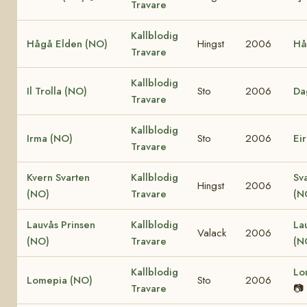
Travare
Kallblodig
Hågå Elden (NO)
Hingst
2006
Hå
Travare
Kallblodig
Il Trolla (NO)
Sto
2006
Da
Travare
Kallblodig
Irma (NO)
Sto
2006
Ei
Travare
Kvern Svarten
Kallblodig
Sv
Hingst
2006
(NO)
Travare
(N
Lauvås Prinsen
Kallblodig
La
Valack
2006
(NO)
Travare
(N
Kallblodig
Lo
Lomepia (NO)
Sto
2006
Travare
📷