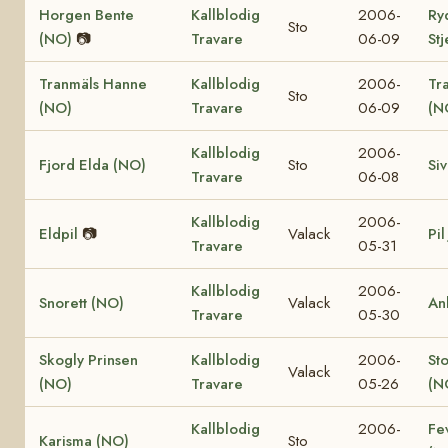
Horgen Bente
Kallblodig
2006-
Ry
Sto
(NO)
📷
Travare
06-09
St
Tranmäls Hanne
Kallblodig
2006-
Tr
Sto
(NO)
Travare
06-09
(N
Kallblodig
2006-
Fjord Elda (NO)
Sto
Si
Travare
06-08
Kallblodig
2006-
Eldpil
📷
Valack
Pil
Travare
05-31
Kallblodig
2006-
Snorett (NO)
Valack
An
Travare
05-30
Skogly Prinsen
Kallblodig
2006-
St
Valack
(NO)
Travare
05-26
(N
Kallblodig
2006-
Fe
Karisma (NO)
Sto