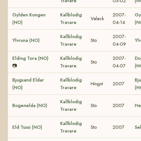
Travare
05-02
(N
Gylden Kongen
Kallblodig
2007-
Gy
Valack
(NO)
Travare
04-14
(N
Kallblodig
2007-
Ylvruna (NO)
Sto
Yl
Travare
04-09
Elding Tora (NO)
Kallblodig
2007-
Dol
Sto
📷
Travare
04-07
(N
Bjugsand Eldar
Kallblodig
Bj
Hingst
2007
(NO)
Travare
(N
Kallblodig
Bogenelda (NO)
Sto
2007
He
Travare
Kallblodig
Eld Tussi (NO)
Sto
2007
Se
Travare