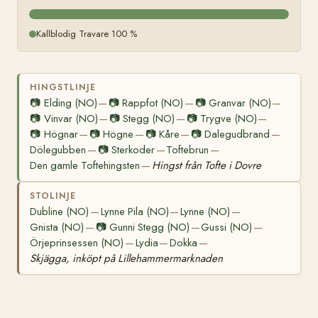
Kallblodig Travare 100 %
HINGSTLINJE
📷
Elding (NO)
📷
Rappfot (NO)
📷
Granvar (NO)
—
—
—
📷
Vinvar (NO)
📷
Stegg (NO)
📷
Trygve (NO)
—
—
—
📷
Högnar
📷
Högne
📷
Kåre
📷
Dalegudbrand
—
—
—
—
Dölegubben
📷
Sterkoder
Toftebrun
—
—
—
Den gamle Toftehingsten
Hingst från Tofte i Dovre
—
STOLINJE
Dubline (NO)
Lynne Pila (NO)
Lynne (NO)
—
—
—
Gnista (NO)
📷
Gunni Stegg (NO)
Gussi (NO)
—
—
—
Örjeprinsessen (NO)
Lydia
Dokka
—
—
—
Skjägga, inköpt på Lillehammermarknaden