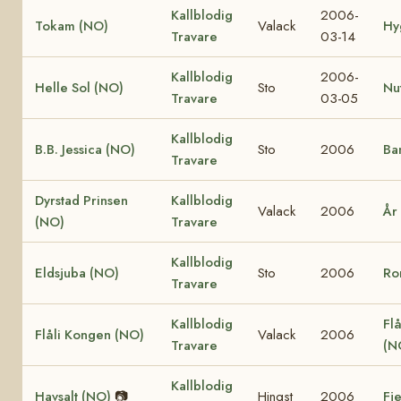
Kallblodig
2006-
Tokam (NO)
Valack
Hy
Travare
03-14
Kallblodig
2006-
Helle Sol (NO)
Sto
Nu
Travare
03-05
Kallblodig
B.B. Jessica (NO)
Sto
2006
Ba
Travare
Dyrstad Prinsen
Kallblodig
Valack
2006
År
(NO)
Travare
Kallblodig
Eldsjuba (NO)
Sto
2006
Ro
Travare
Kallblodig
Flå
Flåli Kongen (NO)
Valack
2006
Travare
(N
Kallblodig
Havsalt (NO)
📷
Hingst
2006
Fj