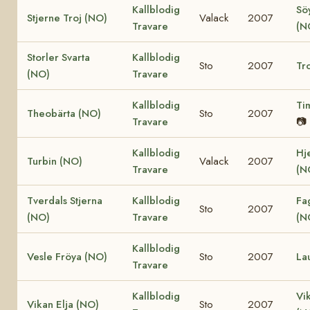
Kallblodig
Söy
Stjerne Troj (NO)
Valack
2007
Travare
(N
Storler Svarta
Kallblodig
Sto
2007
Tro
(NO)
Travare
Kallblodig
Ti
Theobärta (NO)
Sto
2007
Travare
📷
Kallblodig
Hj
Turbin (NO)
Valack
2007
Travare
(N
Tverdals Stjerna
Kallblodig
Fa
Sto
2007
(NO)
Travare
(N
Kallblodig
Vesle Fröya (NO)
Sto
2007
La
Travare
Kallblodig
Vi
Vikan Elja (NO)
Sto
2007