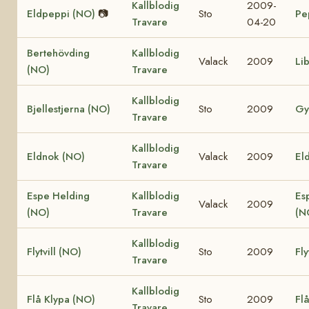
Kallblodig
2009-
Eldpeppi (NO)
📷
Sto
Pe
Travare
04-20
Bertehövding
Kallblodig
Valack
2009
Li
(NO)
Travare
Kallblodig
Bjellestjerna (NO)
Sto
2009
Gy
Travare
Kallblodig
Eldnok (NO)
Valack
2009
Eld
Travare
Espe Helding
Kallblodig
Es
Valack
2009
(NO)
Travare
(N
Kallblodig
Flytvill (NO)
Sto
2009
Fly
Travare
Kallblodig
Flå Klypa (NO)
Sto
2009
Fl
Travare