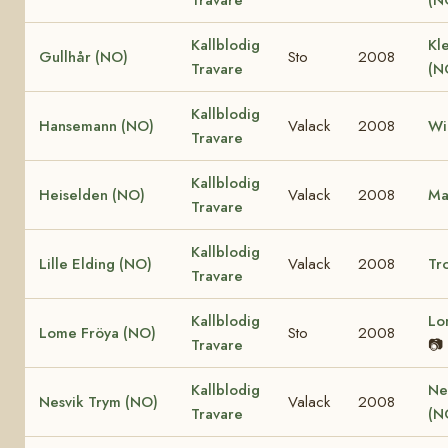
Kallblodig
Kle
Gullhår (NO)
Sto
2008
Travare
(N
Kallblodig
Hansemann (NO)
Valack
2008
Wi
Travare
Kallblodig
Heiselden (NO)
Valack
2008
Ma
Travare
Kallblodig
Lille Elding (NO)
Valack
2008
Tro
Travare
Kallblodig
Lo
Lome Fröya (NO)
Sto
2008
Travare
📷
Kallblodig
Ne
Nesvik Trym (NO)
Valack
2008
Travare
(N