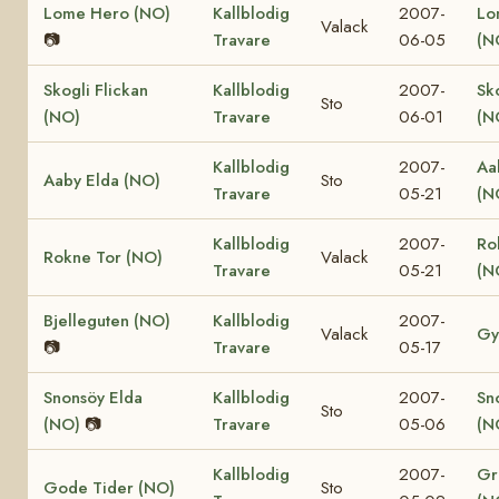
Lome Hero (NO)
Kallblodig
2007-
Lo
Valack
📷
Travare
06-05
(N
Skogli Flickan
Kallblodig
2007-
Sk
Sto
(NO)
Travare
06-01
(N
Kallblodig
2007-
Aa
Aaby Elda (NO)
Sto
Travare
05-21
(N
Kallblodig
2007-
Ro
Rokne Tor (NO)
Valack
Travare
05-21
(N
Bjelleguten (NO)
Kallblodig
2007-
Valack
Gy
📷
Travare
05-17
Snonsöy Elda
Kallblodig
2007-
Sn
Sto
(NO)
📷
Travare
05-06
(N
Kallblodig
2007-
Gr
Gode Tider (NO)
Sto