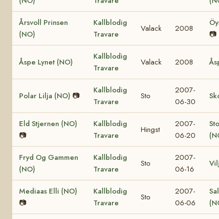
(NO)
Travare
(N
Årsvoll Prinsen
Kallblodig
Öy
Valack
2008
(NO)
Travare
📷
Kallblodig
Åspe Lynet (NO)
Valack
2008
Ås
Travare
Kallblodig
2007-
Polar Lilja (NO)
📷
Sto
Sk
Travare
06-30
Eld Stjernen (NO)
Kallblodig
2007-
St
Hingst
📷
Travare
06-20
(N
Fryd Og Gammen
Kallblodig
2007-
Sto
Vi
(NO)
Travare
06-16
Mediaas Elli (NO)
Kallblodig
2007-
Sa
Sto
📷
Travare
06-06
(N