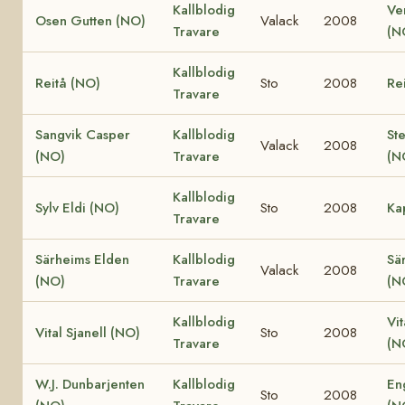
Kallblodig
Ve
Osen Gutten (NO)
Valack
2008
Travare
(N
Kallblodig
Reitå (NO)
Sto
2008
Re
Travare
Sangvik Casper
Kallblodig
St
Valack
2008
(NO)
Travare
(N
Kallblodig
Sylv Eldi (NO)
Sto
2008
Ka
Travare
Särheims Elden
Kallblodig
Sä
Valack
2008
(NO)
Travare
(N
Kallblodig
Vit
Vital Sjanell (NO)
Sto
2008
Travare
(N
W.J. Dunbarjenten
Kallblodig
En
Sto
2008