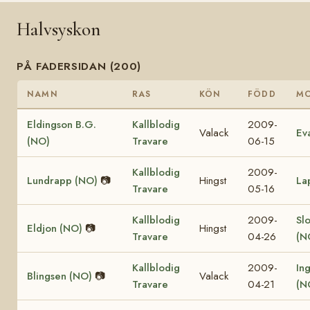
Halvsyskon
PÅ FADERSIDAN (200)
NAMN
RAS
KÖN
FÖDD
M
Eldingson B.G.
Kallblodig
2009-
Valack
Ev
(NO)
Travare
06-15
Kallblodig
2009-
Lundrapp (NO)
📷
Hingst
La
Travare
05-16
Kallblodig
2009-
Sl
Eldjon (NO)
📷
Hingst
Travare
04-26
(N
Kallblodig
2009-
In
Blingsen (NO)
📷
Valack
Travare
04-21
(N