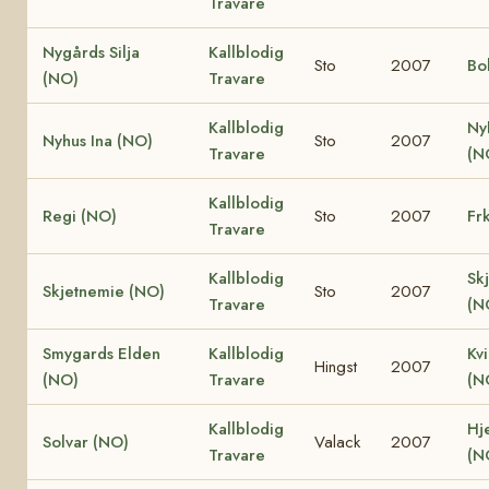
Travare
Nygårds Silja
Kallblodig
Sto
2007
Bo
(NO)
Travare
Kallblodig
Ny
Nyhus Ina (NO)
Sto
2007
Travare
(N
Kallblodig
Regi (NO)
Sto
2007
Fr
Travare
Kallblodig
Sk
Skjetnemie (NO)
Sto
2007
Travare
(N
Smygards Elden
Kallblodig
Kv
Hingst
2007
(NO)
Travare
(N
Kallblodig
Hje
Solvar (NO)
Valack
2007
Travare
(N