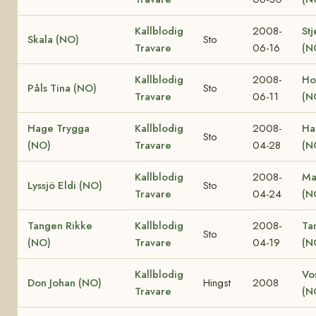
Kallblodig
2008-
Stj
Skala (NO)
Sto
Travare
06-16
(N
Kallblodig
2008-
Ho
Påls Tina (NO)
Sto
Travare
06-11
(N
Hage Trygga
Kallblodig
2008-
Ha
Sto
(NO)
Travare
04-28
(N
Kallblodig
2008-
Ma
Lyssjö Eldi (NO)
Sto
Travare
04-24
(N
Tangen Rikke
Kallblodig
2008-
Ta
Sto
(NO)
Travare
04-19
(N
Kallblodig
Vo
Don Johan (NO)
Hingst
2008
Travare
(N