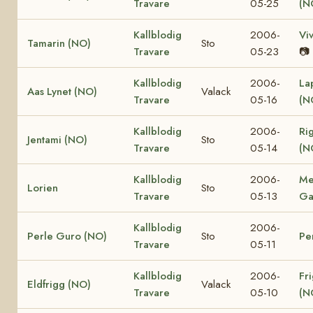
Travare
05-25
(N
Kallblodig
2006-
Vi
Tamarin (NO)
Sto
Travare
05-23
📷
Kallblodig
2006-
La
Aas Lynet (NO)
Valack
Travare
05-16
(N
Kallblodig
2006-
Ri
Jentami (NO)
Sto
Travare
05-14
(N
Kallblodig
2006-
Me
Lorien
Sto
Travare
05-13
Ga
Kallblodig
2006-
Perle Guro (NO)
Sto
Pe
Travare
05-11
Kallblodig
2006-
Fr
Eldfrigg (NO)
Valack
Travare
05-10
(N