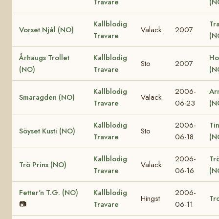
Travare
(N
Kallblodig
Tr
Vorset Njål (NO)
Valack
2007
Travare
(N
Århaugs Trollet
Kallblodig
Ho
Sto
2007
(NO)
Travare
(N
Kallblodig
2006-
Ar
Smaragden (NO)
Valack
Travare
06-23
(N
Kallblodig
2006-
Ti
Söyset Kusti (NO)
Sto
Travare
06-18
(N
Kallblodig
2006-
Tr
Trö Prins (NO)
Valack
Travare
06-16
(N
Fetter'n T.G. (NO)
Kallblodig
2006-
Hingst
Tro
📷
Travare
06-11