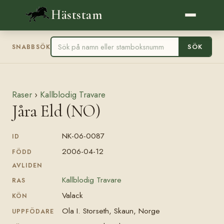
Häststam
SÖK
SNABBSÖK
Raser
›
Kallblodig Travare
Jåra Eld (NO)
NK-06-0087
ID
2006-04-12
FÖDD
AVLIDEN
Kallblodig Travare
RAS
Valack
KÖN
Ola I. Storseth, Skaun, Norge
UPPFÖDARE