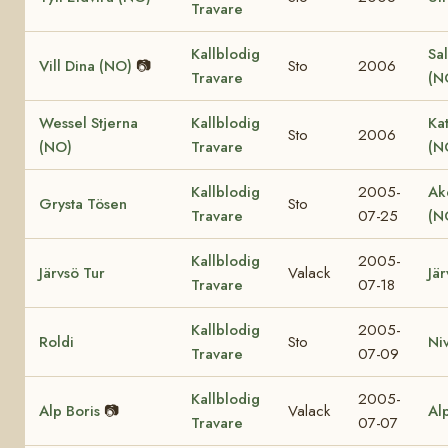
Travare
Kallblodig
Sal
Vill Dina (NO)
📷
Sto
2006
Travare
(N
Wessel Stjerna
Kallblodig
Ka
Sto
2006
(NO)
Travare
(N
Kallblodig
2005-
Ak
Grysta Tösen
Sto
Travare
07-25
(N
Kallblodig
2005-
Järvsö Tur
Valack
Jär
Travare
07-18
Kallblodig
2005-
Roldi
Sto
Ni
Travare
07-09
Kallblodig
2005-
Alp Boris
📷
Valack
Al
Travare
07-07