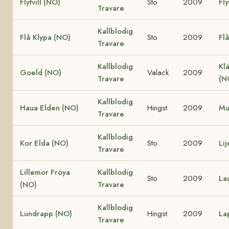
Flytvill (NO)
Sto
2009
Fly
Travare
Kallblodig
Flå Klypa (NO)
Sto
2009
Fl
Travare
Kallblodig
Klä
Goeld (NO)
Valack
2009
Travare
(N
Kallblodig
Haua Elden (NO)
Hingst
2009
Mu
Travare
Kallblodig
Kor Elda (NO)
Sto
2009
Li
Travare
Lillemor Fröya
Kallblodig
Sto
2009
La
(NO)
Travare
Kallblodig
Lundrapp (NO)
Hingst
2009
La
Travare