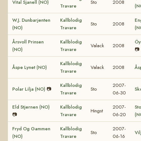
Vital Sjanell (NO)
Sto
2008
Travare
(N
W.J. Dunbarjenten
Kallblodig
En
Sto
2008
(NO)
Travare
(N
Årsvoll Prinsen
Kallblodig
Öy
Valack
2008
(NO)
Travare
📷
Kallblodig
Åspe Lynet (NO)
Valack
2008
Ås
Travare
Kallblodig
2007-
Polar Lilja (NO)
📷
Sto
Sk
Travare
06-30
Eld Stjernen (NO)
Kallblodig
2007-
St
Hingst
📷
Travare
06-20
(N
Fryd Og Gammen
Kallblodig
2007-
Sto
Vi
(NO)
Travare
06-16