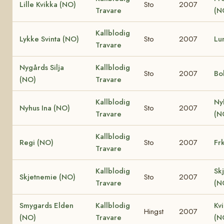
Lille Kvikka (NO)
Sto
2007
Travare
(N
Kallblodig
Lykke Svinta (NO)
Sto
2007
Lu
Travare
Nygårds Silja
Kallblodig
Sto
2007
Bo
(NO)
Travare
Kallblodig
Ny
Nyhus Ina (NO)
Sto
2007
Travare
(N
Kallblodig
Regi (NO)
Sto
2007
Fr
Travare
Kallblodig
Sk
Skjetnemie (NO)
Sto
2007
Travare
(N
Smygards Elden
Kallblodig
Kv
Hingst
2007
(NO)
Travare
(N