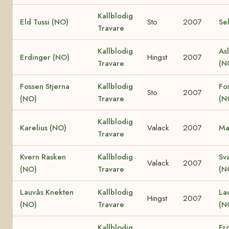
Kallblodig
Eld Tussi (NO)
Sto
2007
Se
Travare
Kallblodig
Asl
Erdinger (NO)
Hingst
2007
Travare
(N
Fossen Stjerna
Kallblodig
Fo
Sto
2007
(NO)
Travare
(N
Kallblodig
Karelius (NO)
Valack
2007
Ma
Travare
Kvern Rasken
Kallblodig
Sv
Valack
2007
(NO)
Travare
(N
Lauvås Knekten
Kallblodig
La
Hingst
2007
(NO)
Travare
(N
Kallblodig
Fr