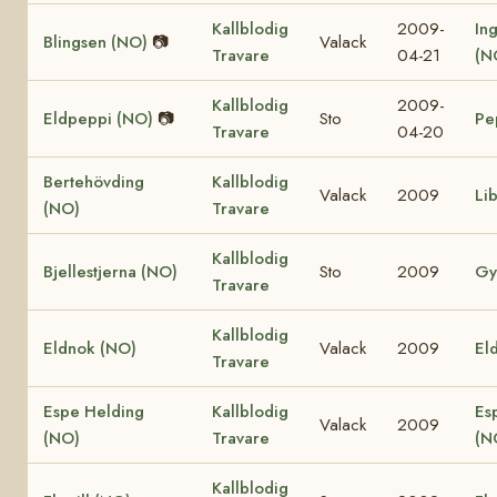
Kallblodig
2009-
In
Blingsen (NO)
📷
Valack
Travare
04-21
(N
Kallblodig
2009-
Eldpeppi (NO)
📷
Sto
Pe
Travare
04-20
Bertehövding
Kallblodig
Valack
2009
Li
(NO)
Travare
Kallblodig
Bjellestjerna (NO)
Sto
2009
Gy
Travare
Kallblodig
Eldnok (NO)
Valack
2009
Eld
Travare
Espe Helding
Kallblodig
Es
Valack
2009
(NO)
Travare
(N
Kallblodig