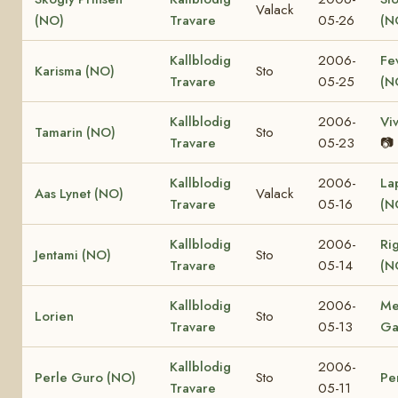
Valack
(NO)
Travare
05-26
(N
Kallblodig
2006-
Fe
Karisma (NO)
Sto
Travare
05-25
(N
Kallblodig
2006-
Vi
Tamarin (NO)
Sto
Travare
05-23
📷
Kallblodig
2006-
La
Aas Lynet (NO)
Valack
Travare
05-16
(N
Kallblodig
2006-
Ri
Jentami (NO)
Sto
Travare
05-14
(N
Kallblodig
2006-
Me
Lorien
Sto
Travare
05-13
Ga
Kallblodig
2006-
Perle Guro (NO)
Sto
Pe
Travare
05-11