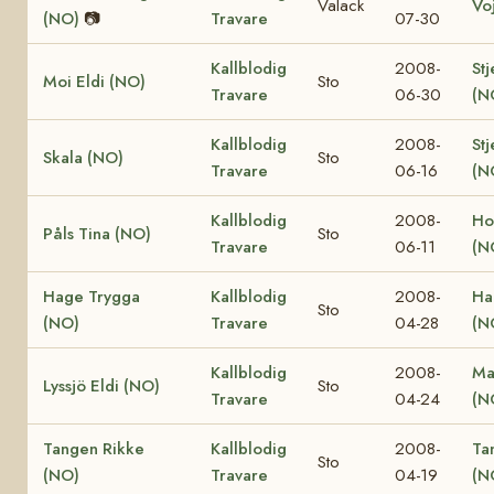
Valack
Vo
(NO)
📷
Travare
07-30
Kallblodig
2008-
Stj
Moi Eldi (NO)
Sto
Travare
06-30
(N
Kallblodig
2008-
Stj
Skala (NO)
Sto
Travare
06-16
(N
Kallblodig
2008-
Ho
Påls Tina (NO)
Sto
Travare
06-11
(N
Hage Trygga
Kallblodig
2008-
Ha
Sto
(NO)
Travare
04-28
(N
Kallblodig
2008-
Ma
Lyssjö Eldi (NO)
Sto
Travare
04-24
(N
Tangen Rikke
Kallblodig
2008-
Ta
Sto
(NO)
Travare
04-19
(N