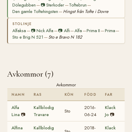
Dölegubben
📷
Sterkoder
Toftebrun
—
—
—
Den gamle Toftehingsten
Hingst från Tofte i Dovre
—
STOLINJE
Alfaksa
📷
Nick Alfa
📷
Alfi
Alfa
Prima II
Prima
—
—
—
—
—
—
Sto e Brig N 521
Sto e Bravo N 182
—
Avkommor (7)
Avkommor
NAMN
RAS
KÖN
FÖDD
FAR
Alfa
Kallblodig
2016-
Klack
Sto
Lina
📷
Travare
06-24
Jo
📷
Alfina
Kallblodig
2018-
Klack
Sto