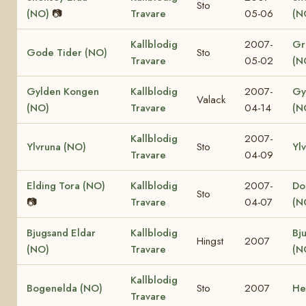
Sto
(NO)
📷
Travare
05-06
(N
Kallblodig
2007-
Gr
Gode Tider (NO)
Sto
Travare
05-02
(N
Gylden Kongen
Kallblodig
2007-
Gy
Valack
(NO)
Travare
04-14
(N
Kallblodig
2007-
Ylvruna (NO)
Sto
Yl
Travare
04-09
Elding Tora (NO)
Kallblodig
2007-
Dol
Sto
📷
Travare
04-07
(N
Bjugsand Eldar
Kallblodig
Bj
Hingst
2007
(NO)
Travare
(N
Kallblodig
Bogenelda (NO)
Sto
2007
He
Travare