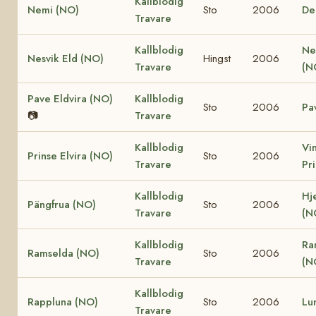
Kallblodig
Nemi (NO)
Sto
2006
De
Travare
Kallblodig
Ne
Nesvik Eld (NO)
Hingst
2006
Travare
(N
Pave Eldvira (NO)
Kallblodig
Sto
2006
Pa
📷
Travare
Kallblodig
Vi
Prinse Elvira (NO)
Sto
2006
Travare
Pr
Kallblodig
Hj
Pängfrua (NO)
Sto
2006
Travare
(N
Kallblodig
Ra
Ramselda (NO)
Sto
2006
Travare
(N
Kallblodig
Rappluna (NO)
Sto
2006
Lu
Travare