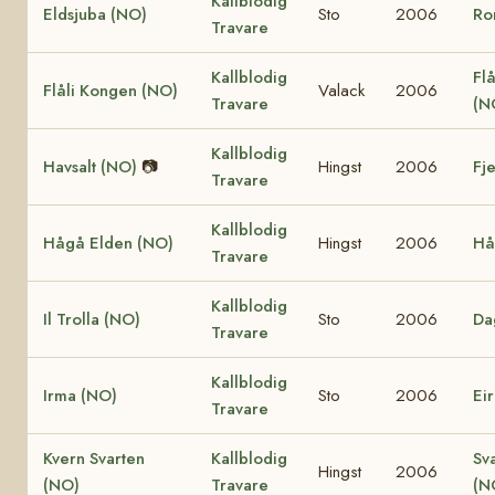
Kallblodig
Eldsjuba (NO)
Sto
2006
Ro
Travare
Kallblodig
Flå
Flåli Kongen (NO)
Valack
2006
Travare
(N
Kallblodig
Havsalt (NO)
📷
Hingst
2006
Fj
Travare
Kallblodig
Hågå Elden (NO)
Hingst
2006
Hå
Travare
Kallblodig
Il Trolla (NO)
Sto
2006
Da
Travare
Kallblodig
Irma (NO)
Sto
2006
Ei
Travare
Kvern Svarten
Kallblodig
Sv
Hingst
2006
(NO)
Travare
(N