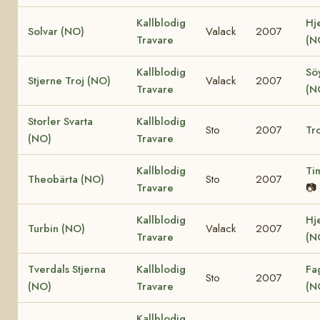
Kallblodig
Hje
Solvar (NO)
Valack
2007
Travare
(N
Kallblodig
Söy
Stjerne Troj (NO)
Valack
2007
Travare
(N
Storler Svarta
Kallblodig
Sto
2007
Tro
(NO)
Travare
Kallblodig
Ti
Theobärta (NO)
Sto
2007
Travare
📷
Kallblodig
Hj
Turbin (NO)
Valack
2007
Travare
(N
Tverdals Stjerna
Kallblodig
Fa
Sto
2007
(NO)
Travare
(N
Kallblodig