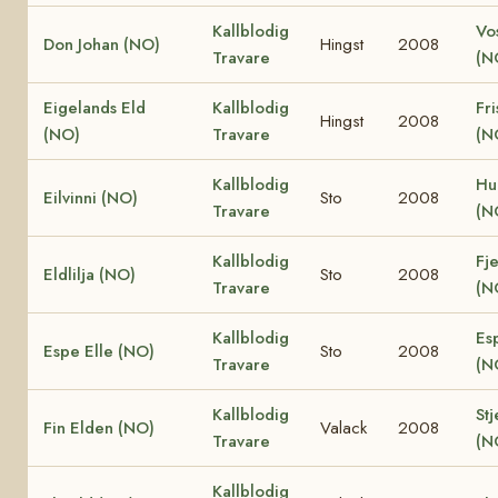
Kallblodig
Vo
Don Johan (NO)
Hingst
2008
Travare
(N
Eigelands Eld
Kallblodig
Fri
Hingst
2008
(NO)
Travare
(N
Kallblodig
Hu
Eilvinni (NO)
Sto
2008
Travare
(N
Kallblodig
Fje
Eldlilja (NO)
Sto
2008
Travare
(N
Kallblodig
Es
Espe Elle (NO)
Sto
2008
Travare
(N
Kallblodig
Stj
Fin Elden (NO)
Valack
2008
Travare
(N
Kallblodig