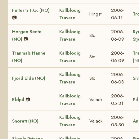
Fetter'n T.G. (NO)
Kallblodig
2006-
Hingst
Tro
📷
Travare
06-11
Horgen Bente
Kallblodig
2006-
Ry
Sto
(NO)
📷
Travare
06-09
St
Tranmäls Hanne
Kallblodig
2006-
Tr
Sto
(NO)
Travare
06-09
(N
Kallblodig
2006-
Fjord Elda (NO)
Sto
Si
Travare
06-08
Kallblodig
2006-
Eldpil
📷
Valack
Pil
Travare
05-31
Kallblodig
2006-
Snorett (NO)
Valack
An
Travare
05-30
Skogly Prinsen
Kallblodig
2006-
St