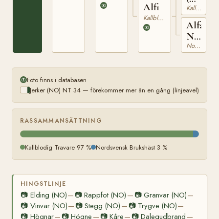
Alfi
Kallblodig Travare
NT
Kallblodig Travare
1
Alfa
NT
Nordsvensk Brukshäst
4
Foto finns i databasen
Jerker (NO) NT 34 — förekommer mer än en gång (linjeavel)
RASSAMMANSÄTTNING
Kallblodig Travare 97 %
Nordsvensk Brukshäst 3 %
HINGSTLINJE
📷
Elding (NO)
📷
Rappfot (NO)
📷
Granvar (NO)
—
—
—
📷
Vinvar (NO)
📷
Stegg (NO)
📷
Trygve (NO)
—
—
—
📷
Högnar
📷
Högne
📷
Kåre
📷
Dalegudbrand
—
—
—
—