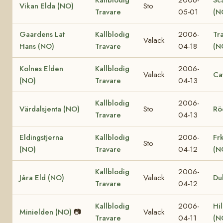
Kallblodig
2006-
Sc
Vikan Elda (NO)
Sto
Travare
05-01
(N
Gaardens Lat
Kallblodig
2006-
Tr
Valack
Hans (NO)
Travare
04-18
(N
Kolnes Elden
Kallblodig
2006-
Valack
Ca
(NO)
Travare
04-13
Kallblodig
2006-
Värdalsjenta (NO)
Sto
Rö
Travare
04-13
Eldingstjerna
Kallblodig
2006-
Fr
Sto
(NO)
Travare
04-12
(N
Kallblodig
2006-
Jåra Eld (NO)
Valack
Du
Travare
04-12
Kallblodig
2006-
Hi
Minielden (NO)
📷
Valack
Travare
04-11
(N