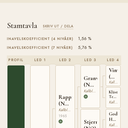
Stamtavla
SKRIV UT / DELA
1,56 %
INAVELSKOEFFICIENT (4 NIVÅER)
5,76 %
INAVELSKOEFFICIENT (7 NIVÅER)
PROFIL
LED 1
LED 2
LED 3
LED 4
Vinvar
(NO)
Granvar
Kallblodig Travare
T-
(NO)
230
NT
Kallblodig Travare
Klästad
Rappfot
52
Terna
(NO)
Kallblodig Travare
(NO)
T-
NT
Kallblodig Travare
1427
Godt
75
1965
Håp
Stjernefrid
(NO)
Kallblodig Travare