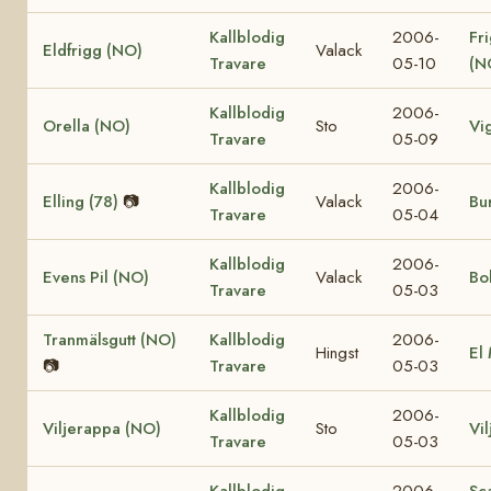
Kallblodig
2006-
Fr
Eldfrigg (NO)
Valack
Travare
05-10
(N
Kallblodig
2006-
Orella (NO)
Sto
Vi
Travare
05-09
Kallblodig
2006-
Elling (78)
📷
Valack
Bur
Travare
05-04
Kallblodig
2006-
Evens Pil (NO)
Valack
Bo
Travare
05-03
Tranmälsgutt (NO)
Kallblodig
2006-
Hingst
El
📷
Travare
05-03
Kallblodig
2006-
Viljerappa (NO)
Sto
Vi
Travare
05-03