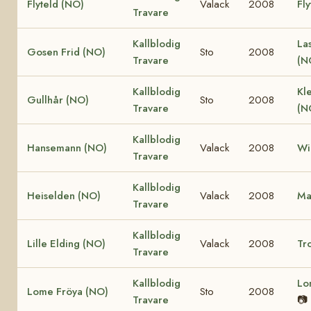
Flyteld (NO)
Valack
2008
Fly
Travare
Kallblodig
La
Gosen Frid (NO)
Sto
2008
Travare
(N
Kallblodig
Kle
Gullhår (NO)
Sto
2008
Travare
(N
Kallblodig
Hansemann (NO)
Valack
2008
Wi
Travare
Kallblodig
Heiselden (NO)
Valack
2008
Ma
Travare
Kallblodig
Lille Elding (NO)
Valack
2008
Tro
Travare
Kallblodig
Lo
Lome Fröya (NO)
Sto
2008
Travare
📷