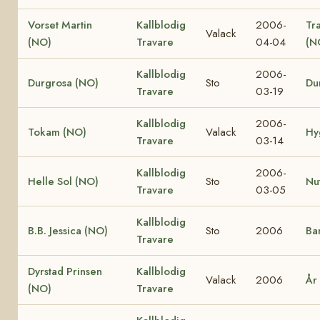
Vorset Martin
Kallblodig
2006-
Tr
Valack
(NO)
Travare
04-04
(N
Kallblodig
2006-
Durgrosa (NO)
Sto
Du
Travare
03-19
Kallblodig
2006-
Tokam (NO)
Valack
Hy
Travare
03-14
Kallblodig
2006-
Helle Sol (NO)
Sto
Nu
Travare
03-05
Kallblodig
B.B. Jessica (NO)
Sto
2006
Ba
Travare
Dyrstad Prinsen
Kallblodig
Valack
2006
År
(NO)
Travare