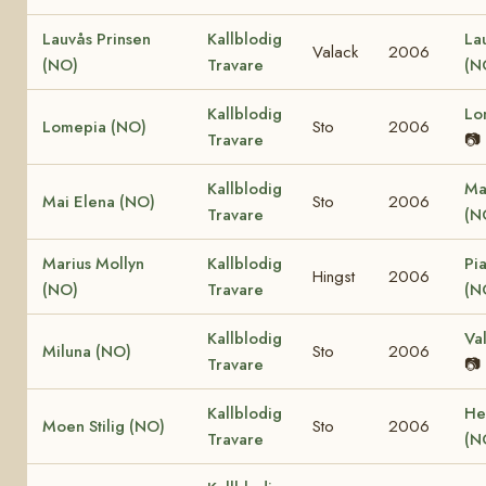
Lauvås Prinsen
Kallblodig
La
Valack
2006
(NO)
Travare
(N
Kallblodig
Lo
Lomepia (NO)
Sto
2006
Travare
📷
Kallblodig
Ma
Mai Elena (NO)
Sto
2006
Travare
(N
Marius Mollyn
Kallblodig
Pi
Hingst
2006
(NO)
Travare
(N
Kallblodig
Va
Miluna (NO)
Sto
2006
Travare
📷
Kallblodig
He
Moen Stilig (NO)
Sto
2006
Travare
(N