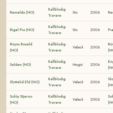
Kallblodig
Remelda (NO)
Sto
2006
Re
Travare
Kallblodig
Rigel Pia (NO)
Sto
2006
Pi
Travare
Röyns Roseld
Kallblodig
Rö
Valack
2006
(NO)
Travare
(N
Kallblodig
En
Selden (NO)
Hingst
2006
Travare
(N
Kallblodig
Slo
Slottelid Eld (NO)
Valack
2006
Travare
(N
Solöy Stjerno
Kallblodig
So
Valack
2006
(NO)
Travare
(N