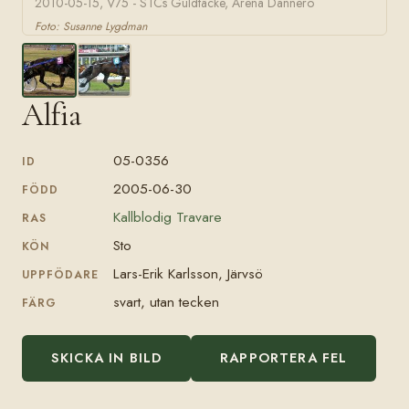
2010-05-15, V75 - STCs Guldtäcke, Arena Dannero
Foto: Susanne Lygdman
Alfia
05-0356
ID
2005-06-30
FÖDD
Kallblodig Travare
RAS
Sto
KÖN
Lars-Erik Karlsson, Järvsö
UPPFÖDARE
svart, utan tecken
FÄRG
SKICKA IN BILD
RAPPORTERA FEL