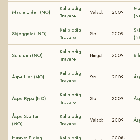
Kallblodig
Ma
Madla Elden (NO)
Valack
2009
Travare
(N
Kallblodig
Sk
Skjeggeldi (NO)
Sto
2009
Travare
(N
Kallblodig
Solelden (NO)
Hingst
2009
Bil
Travare
Kallblodig
Åspe Linn (NO)
Sto
2009
Ås
Travare
Kallblodig
Åspe Rypa (NO)
Sto
2009
Ås
Travare
Åspe Svarten
Kallblodig
Valack
2009
Ås
(NO)
Travare
Hustvet Elding
Kallblodig
2008-