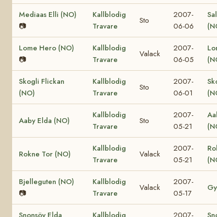
Mediaas Elli (NO)
Kallblodig
2007-
Sa
Sto
📷
Travare
06-06
(N
Lome Hero (NO)
Kallblodig
2007-
Lo
Valack
📷
Travare
06-05
(N
Skogli Flickan
Kallblodig
2007-
Sk
Sto
(NO)
Travare
06-01
(N
Kallblodig
2007-
Aa
Aaby Elda (NO)
Sto
Travare
05-21
(N
Kallblodig
2007-
Ro
Rokne Tor (NO)
Valack
Travare
05-21
(N
Bjelleguten (NO)
Kallblodig
2007-
Valack
Gy
📷
Travare
05-17
Snonsöy Elda
Kallblodig
2007-
Sn