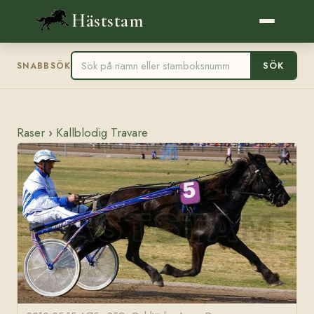
Häststam
SÖK
SNABBSÖK
Raser
›
Kallblodig Travare