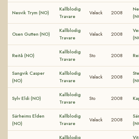
Kallblodig
Ne
Nesvik Trym (NO)
Valack
2008
Travare
(N
Kallblodig
Ve
Osen Gutten (NO)
Valack
2008
Travare
(N
Kallblodig
Reitå (NO)
Sto
2008
Re
Travare
Sangvik Casper
Kallblodig
St
Valack
2008
(NO)
Travare
(N
Kallblodig
Sylv Eldi (NO)
Sto
2008
Ka
Travare
Särheims Elden
Kallblodig
Sä
Valack
2008
(NO)
Travare
(N
Kallblodig
Vit