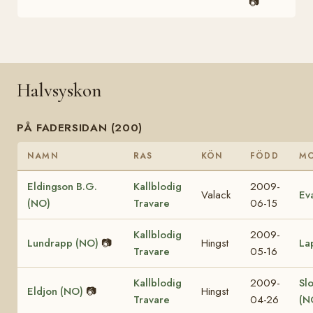
📷
Halvsyskon
PÅ FADERSIDAN (200)
NAMN
RAS
KÖN
FÖDD
M
Eldingson B.G.
Kallblodig
2009-
Valack
Ev
(NO)
Travare
06-15
Kallblodig
2009-
Lundrapp (NO)
📷
Hingst
La
Travare
05-16
Kallblodig
2009-
Sl
Eldjon (NO)
📷
Hingst
Travare
04-26
(N