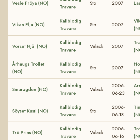
Vesle Fröya (NO)
Sto
2007
La
Travare
Kallblodig
Vi
Vikan Elja (NO)
Sto
2007
Travare
(N
Kallblodig
Tr
Vorset Njål (NO)
Valack
2007
Travare
(N
Århaugs Trollet
Kallblodig
Ho
Sto
2007
(NO)
Travare
(N
Kallblodig
2006-
Ar
Smaragden (NO)
Valack
Travare
06-23
(N
Kallblodig
2006-
Ti
Söyset Kusti (NO)
Sto
Travare
06-18
(N
Kallblodig
2006-
Tr
Trö Prins (NO)
Valack
Travare
06-16
(N