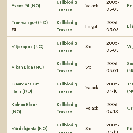
Kallblodig
2006-
Evens Pil (NO)
Valack
Bo
Travare
05-03
Tranmälsgutt (NO)
Kallblodig
2006-
Hingst
El
📷
Travare
05-03
Kallblodig
2006-
Viljerappa (NO)
Sto
Vi
Travare
05-03
Kallblodig
2006-
Sc
Vikan Elda (NO)
Sto
Travare
05-01
(N
Gaardens Lat
Kallblodig
2006-
Tr
Valack
Hans (NO)
Travare
04-18
(N
Kolnes Elden
Kallblodig
2006-
Valack
Ca
(NO)
Travare
04-13
Kallblodig
2006-
Värdalsjenta (NO)
Sto
Rö
Travare
04-13