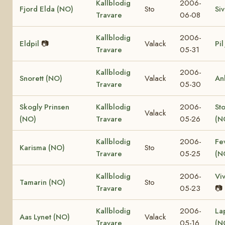
Kallblodig
2006-
Fjord Elda (NO)
Sto
Si
Travare
06-08
Kallblodig
2006-
Eldpil
📷
Valack
Pil
Travare
05-31
Kallblodig
2006-
Snorett (NO)
Valack
An
Travare
05-30
Skogly Prinsen
Kallblodig
2006-
St
Valack
(NO)
Travare
05-26
(N
Kallblodig
2006-
Fe
Karisma (NO)
Sto
Travare
05-25
(N
Kallblodig
2006-
Vi
Tamarin (NO)
Sto
Travare
05-23
📷
Kallblodig
2006-
La
Aas Lynet (NO)
Valack
Travare
05-16
(N