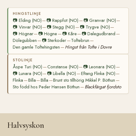
HINGSTLINJE
📷
Elding (NO)
📷
Rappfot (NO)
📷
Granvar (NO)
—
—
—
📷
Vinvar (NO)
📷
Stegg (NO)
📷
Trygve (NO)
—
—
—
📷
Högnar
📷
Högne
📷
Kåre
📷
Dalegudbrand
—
—
—
—
Dölegubben
📷
Sterkoder
Toftebrun
—
—
—
Den gamle Toftehingsten
Hingst från Tofte i Dovre
—
STOLINJE
Åspe Turi (NO)
Constanse (NO)
📷
Leonara (NO)
—
—
—
📷
Lunara (NO)
📷
Libella (NO)
Eftang Flinka (NO)
—
—
—
Flinka
Billa
Billa
Brunt sto tillhörig Mikkel P. Böthun
—
—
—
—
Sto född hos Peder Hansen Böthun
Blackfärgat fjordsto
—
Halvsyskon