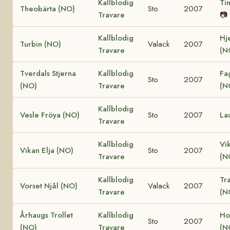
Kallblodig
Ti
Theobärta (NO)
Sto
2007
Travare
📷
Kallblodig
Hj
Turbin (NO)
Valack
2007
Travare
(N
Tverdals Stjerna
Kallblodig
Fa
Sto
2007
(NO)
Travare
(N
Kallblodig
Vesle Fröya (NO)
Sto
2007
La
Travare
Kallblodig
Vi
Vikan Elja (NO)
Sto
2007
Travare
(N
Kallblodig
Tr
Vorset Njål (NO)
Valack
2007
Travare
(N
Århaugs Trollet
Kallblodig
Ho
Sto
2007
(NO)
Travare
(N