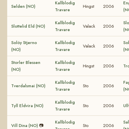
Kallblodig
En
Selden (NO)
Hingst
2006
Travare
(N
Kallblodig
Slo
Slottelid Eld (NO)
Valack
2006
Travare
(N
Solöy Stjerno
Kallblodig
So
Valack
2006
(NO)
Travare
(N
Storler Blessen
Kallblodig
Hingst
2006
Tro
(NO)
Travare
Kallblodig
Fa
Tverdalsmai (NO)
Sto
2006
Travare
(N
Kallblodig
Tyll Eldvira (NO)
Sto
2006
Ull
Travare
Kallblodig
Sal
Vill Dina (NO)
📷
Sto
2006
Travare
(N