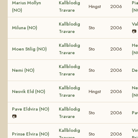
Marius Mollyn
Kallblodig
Pi
Hingst
2006
(NO)
Travare
(N
Kallblodig
Va
Miluna (NO)
Sto
2006
Travare
📷
Kallblodig
He
Moen Stilig (NO)
Sto
2006
Travare
(N
Kallblodig
Nemi (NO)
Sto
2006
De
Travare
Kallblodig
Ne
Nesvik Eld (NO)
Hingst
2006
Travare
(N
Pave Eldvira (NO)
Kallblodig
Sto
2006
Pa
📷
Travare
Kallblodig
Vi
Prinse Elvira (NO)
Sto
2006
Travare
Pr