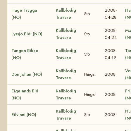
Hage Trygga
Kallblodig
2008-
Ha
Sto
(NO)
Travare
04-28
(N
Kallblodig
2008-
Ma
Lyssjö Eldi (NO)
Sto
Travare
04-24
(N
Tangen Rikke
Kallblodig
2008-
Ta
Sto
(NO)
Travare
04-19
(N
Kallblodig
Vo
Don Johan (NO)
Hingst
2008
Travare
(N
Eigelands Eld
Kallblodig
Fri
Hingst
2008
(NO)
Travare
(N
Kallblodig
Hu
Eilvinni (NO)
Sto
2008
Travare
(N