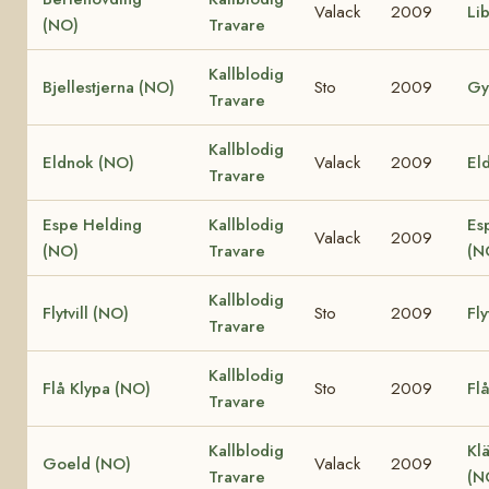
Valack
2009
Li
(NO)
Travare
Kallblodig
Bjellestjerna (NO)
Sto
2009
Gy
Travare
Kallblodig
Eldnok (NO)
Valack
2009
Eld
Travare
Espe Helding
Kallblodig
Es
Valack
2009
(NO)
Travare
(N
Kallblodig
Flytvill (NO)
Sto
2009
Fly
Travare
Kallblodig
Flå Klypa (NO)
Sto
2009
Fl
Travare
Kallblodig
Klä
Goeld (NO)
Valack
2009
Travare
(N