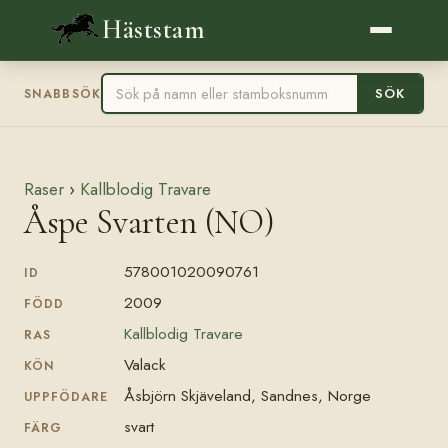
Häststam
SÖK
SNABBSÖK
Raser
›
Kallblodig Travare
Åspe Svarten (NO)
578001020090761
ID
2009
FÖDD
Kallblodig Travare
RAS
Valack
KÖN
Åsbjörn Skjäveland, Sandnes, Norge
UPPFÖDARE
svart
FÄRG