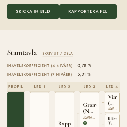
SKICKA IN BILD
RAPPORTERA FEL
Stamtavla
SKRIV UT / DELA
0,78 %
INAVELSKOEFFICIENT (4 NIVÅER)
5,31 %
INAVELSKOEFFICIENT (7 NIVÅER)
PROFIL
LED 1
LED 2
LED 3
LED 4
Vinvar
(NO)
Granvar
Kallblodig Travare
T-
(NO)
230
NT
Kallblodig Travare
Klästad
Rappfot
52
Terna