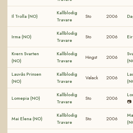
Kallblodig
Il Trolla (NO)
Sto
2006
Da
Travare
Kallblodig
Irma (NO)
Sto
2006
Ei
Travare
Kvern Svarten
Kallblodig
Sv
Hingst
2006
(NO)
Travare
(N
Lauvås Prinsen
Kallblodig
La
Valack
2006
(NO)
Travare
(N
Kallblodig
Lo
Lomepia (NO)
Sto
2006
Travare
📷
Kallblodig
Ma
Mai Elena (NO)
Sto
2006
Travare
(N