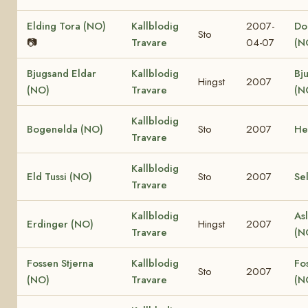
Elding Tora (NO)
Kallblodig
2007-
Dol
Sto
📷
Travare
04-07
(N
Bjugsand Eldar
Kallblodig
Bj
Hingst
2007
(NO)
Travare
(N
Kallblodig
Bogenelda (NO)
Sto
2007
He
Travare
Kallblodig
Eld Tussi (NO)
Sto
2007
Se
Travare
Kallblodig
Asl
Erdinger (NO)
Hingst
2007
Travare
(N
Fossen Stjerna
Kallblodig
Fo
Sto
2007
(NO)
Travare
(N