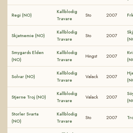
Kallblodig
Regi (NO)
Sto
2007
Fr
Travare
Kallblodig
Sk
Skjetnemie (NO)
Sto
2007
Travare
(N
Smygards Elden
Kallblodig
Kv
Hingst
2007
(NO)
Travare
(N
Kallblodig
Hje
Solvar (NO)
Valack
2007
Travare
(N
Kallblodig
Söy
Stjerne Troj (NO)
Valack
2007
Travare
(N
Storler Svarta
Kallblodig
Sto
2007
Tro
(NO)
Travare