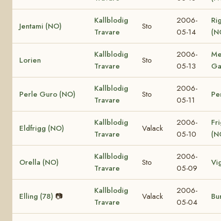
Kallblodig
2006-
Ri
Jentami (NO)
Sto
Travare
05-14
(N
Kallblodig
2006-
Me
Lorien
Sto
Travare
05-13
Ga
Kallblodig
2006-
Perle Guro (NO)
Sto
Pe
Travare
05-11
Kallblodig
2006-
Fr
Eldfrigg (NO)
Valack
Travare
05-10
(N
Kallblodig
2006-
Orella (NO)
Sto
Vi
Travare
05-09
Kallblodig
2006-
Elling (78)
📷
Valack
Bur
Travare
05-04