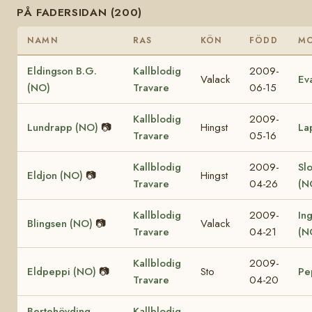
PÅ FADERSIDAN (200)
NAMN
RAS
KÖN
FÖDD
M
Eldingson B.G.
Kallblodig
2009-
Valack
Ev
(NO)
Travare
06-15
Kallblodig
2009-
Lundrapp (NO)
📷
Hingst
La
Travare
05-16
Kallblodig
2009-
Sl
Eldjon (NO)
📷
Hingst
Travare
04-26
(N
Kallblodig
2009-
In
Blingsen (NO)
📷
Valack
Travare
04-21
(N
Kallblodig
2009-
Eldpeppi (NO)
📷
Sto
Pe
Travare
04-20
Bertehövding
Kallblodig