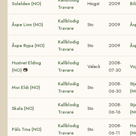
Solelden (NO)
Hingst
2009
Bil
Travare
Kallblodig
Åspe Linn (NO)
Sto
2009
Ås
Travare
Kallblodig
Åspe Rypa (NO)
Sto
2009
Ås
Travare
Hustvet Elding
Kallblodig
2008-
Valack
Vo
(NO)
📷
Travare
07-30
Kallblodig
2008-
Stj
Moi Eldi (NO)
Sto
Travare
06-30
(N
Kallblodig
2008-
Stj
Skala (NO)
Sto
Travare
06-16
(N
Kallblodig
2008-
Ho
Påls Tina (NO)
Sto
Travare
06-11
(N