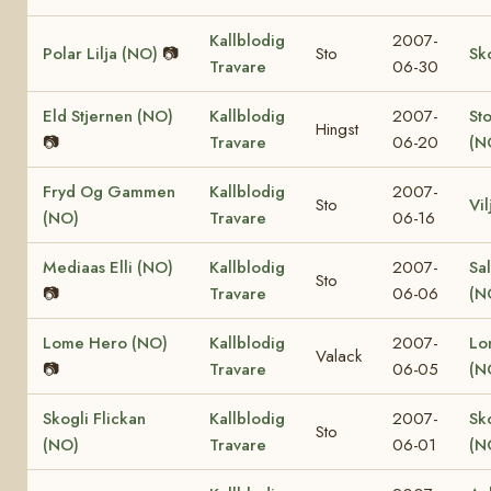
Kallblodig
2007-
Polar Lilja (NO)
📷
Sto
Sk
Travare
06-30
Eld Stjernen (NO)
Kallblodig
2007-
St
Hingst
📷
Travare
06-20
(N
Fryd Og Gammen
Kallblodig
2007-
Sto
Vi
(NO)
Travare
06-16
Mediaas Elli (NO)
Kallblodig
2007-
Sa
Sto
📷
Travare
06-06
(N
Lome Hero (NO)
Kallblodig
2007-
Lo
Valack
📷
Travare
06-05
(N
Skogli Flickan
Kallblodig
2007-
Sk
Sto
(NO)
Travare
06-01
(N