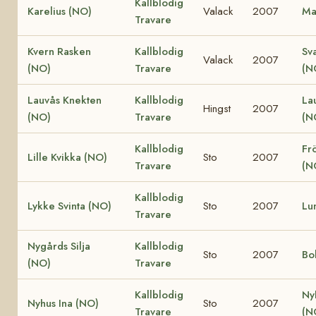
Kallblodig
Karelius (NO)
Valack
2007
Ma
Travare
Kvern Rasken
Kallblodig
Sv
Valack
2007
(NO)
Travare
(N
Lauvås Knekten
Kallblodig
La
Hingst
2007
(NO)
Travare
(N
Kallblodig
Fr
Lille Kvikka (NO)
Sto
2007
Travare
(N
Kallblodig
Lykke Svinta (NO)
Sto
2007
Lu
Travare
Nygårds Silja
Kallblodig
Sto
2007
Bo
(NO)
Travare
Kallblodig
Ny
Nyhus Ina (NO)
Sto
2007
Travare
(N