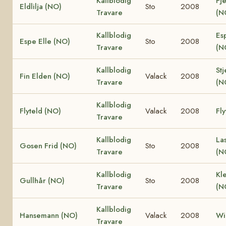
Kallblodig
Fje
Eldlilja (NO)
Sto
2008
Travare
(N
Kallblodig
Es
Espe Elle (NO)
Sto
2008
Travare
(N
Kallblodig
Stj
Fin Elden (NO)
Valack
2008
Travare
(N
Kallblodig
Flyteld (NO)
Valack
2008
Fly
Travare
Kallblodig
La
Gosen Frid (NO)
Sto
2008
Travare
(N
Kallblodig
Kle
Gullhår (NO)
Sto
2008
Travare
(N
Kallblodig
Hansemann (NO)
Valack
2008
Wi
Travare