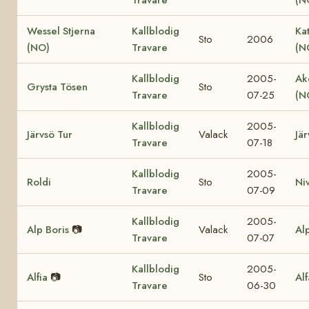
Wessel Stjerna
Kallblodig
Ka
Sto
2006
(NO)
Travare
(N
Kallblodig
2005-
Ak
Grysta Tösen
Sto
Travare
07-25
(N
Kallblodig
2005-
Järvsö Tur
Valack
Jär
Travare
07-18
Kallblodig
2005-
Roldi
Sto
Ni
Travare
07-09
Kallblodig
2005-
Alp Boris
📷
Valack
Al
Travare
07-07
Kallblodig
2005-
Alfia
📷
Sto
Al
Travare
06-30