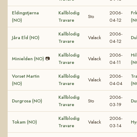
Eldingstjerna
Kallblodig
2006-
Fr
Sto
(NO)
Travare
04-12
(N
Kallblodig
2006-
Jåra Eld (NO)
Valack
Du
Travare
04-12
Kallblodig
2006-
Hi
Minielden (NO)
📷
Valack
Travare
04-11
(N
Vorset Martin
Kallblodig
2006-
Tr
Valack
(NO)
Travare
04-04
(N
Kallblodig
2006-
Durgrosa (NO)
Sto
Du
Travare
03-19
Kallblodig
2006-
Tokam (NO)
Valack
Hy
Travare
03-14