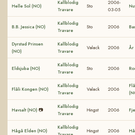
Kallblodig
2006-
Helle Sol (NO)
Sto
Nu
Travare
03-05
Kallblodig
B.B. Jessica (NO)
Sto
2006
Ba
Travare
Dyrstad Prinsen
Kallblodig
Valack
2006
År
(NO)
Travare
Kallblodig
Eldsjuba (NO)
Sto
2006
Ro
Travare
Kallblodig
Flå
Flåli Kongen (NO)
Valack
2006
Travare
(N
Kallblodig
Havsalt (NO)
📷
Hingst
2006
Fj
Travare
Kallblodig
Hågå Elden (NO)
Hingst
2006
Hå
Travare