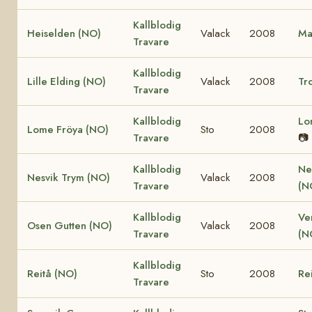
Kallblodig
Heiselden (NO)
Valack
2008
Ma
Travare
Kallblodig
Lille Elding (NO)
Valack
2008
Tro
Travare
Kallblodig
Lo
Lome Fröya (NO)
Sto
2008
Travare
📷
Kallblodig
Ne
Nesvik Trym (NO)
Valack
2008
Travare
(N
Kallblodig
Ve
Osen Gutten (NO)
Valack
2008
Travare
(N
Kallblodig
Reitå (NO)
Sto
2008
Re
Travare