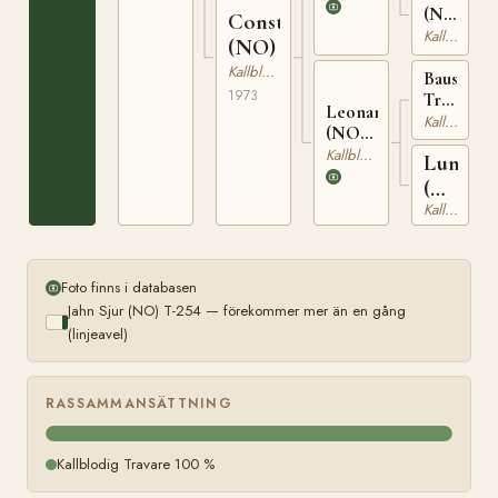
T-2034
(NO)
Constanse
T-
Kallblodig Travare
(NO)
1601
Kallblodig Travare
Baus
1973
Tryggsön
Leonara
(NO)
Kallblodig Travare
(NO)
T-
T-
Kallblodig Travare
Lunara
207
22002
(NO)
Kallblodig Travare
T-
1203
Foto finns i databasen
Jahn Sjur (NO) T-254 — förekommer mer än en gång
(linjeavel)
RASSAMMANSÄTTNING
Kallblodig Travare 100 %