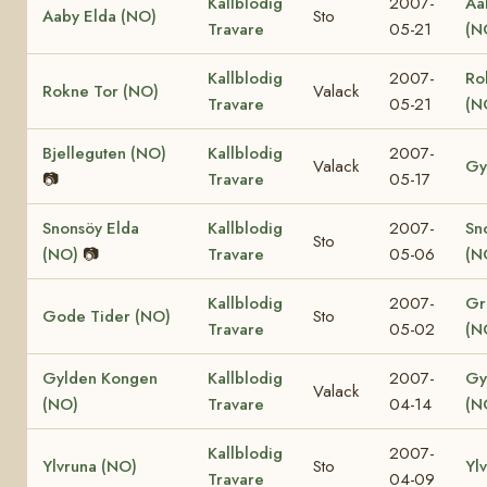
Kallblodig
2007-
Aa
Aaby Elda (NO)
Sto
Travare
05-21
(N
Kallblodig
2007-
Ro
Rokne Tor (NO)
Valack
Travare
05-21
(N
Bjelleguten (NO)
Kallblodig
2007-
Valack
Gy
📷
Travare
05-17
Snonsöy Elda
Kallblodig
2007-
Sn
Sto
(NO)
📷
Travare
05-06
(N
Kallblodig
2007-
Gr
Gode Tider (NO)
Sto
Travare
05-02
(N
Gylden Kongen
Kallblodig
2007-
Gy
Valack
(NO)
Travare
04-14
(N
Kallblodig
2007-
Ylvruna (NO)
Sto
Yl
Travare
04-09