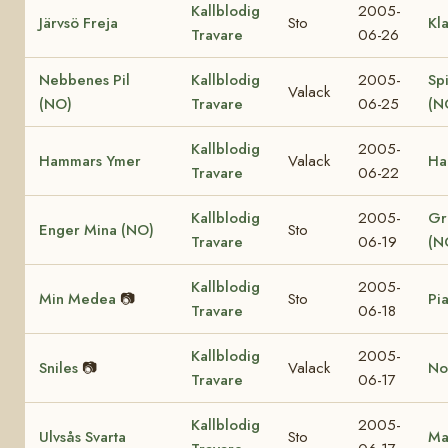
Kallblodig
2005-
Järvsö Freja
Sto
Kl
Travare
06-26
Nebbenes Pil
Kallblodig
2005-
Sp
Valack
(NO)
Travare
06-25
(N
Kallblodig
2005-
Hammars Ymer
Valack
Ha
Travare
06-22
Kallblodig
2005-
Gr
Enger Mina (NO)
Sto
Travare
06-19
(N
Kallblodig
2005-
Min Medea
📷
Sto
Pi
Travare
06-18
Kallblodig
2005-
Sniles
📷
Valack
Nor
Travare
06-17
Kallblodig
2005-
Ulvsås Svarta
Sto
Ma