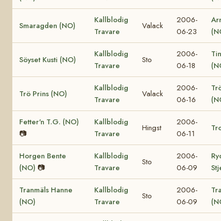
Kallblodig
2006-
Ar
Smaragden (NO)
Valack
Travare
06-23
(N
Kallblodig
2006-
Ti
Söyset Kusti (NO)
Sto
Travare
06-18
(N
Kallblodig
2006-
Tr
Trö Prins (NO)
Valack
Travare
06-16
(N
Fetter'n T.G. (NO)
Kallblodig
2006-
Hingst
Tro
📷
Travare
06-11
Horgen Bente
Kallblodig
2006-
Ry
Sto
(NO)
📷
Travare
06-09
St
Tranmäls Hanne
Kallblodig
2006-
Tr
Sto
(NO)
Travare
06-09
(N