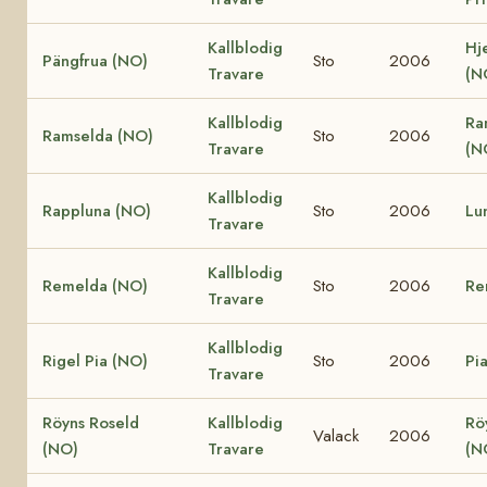
Kallblodig
Hj
Pängfrua (NO)
Sto
2006
Travare
(N
Kallblodig
Ra
Ramselda (NO)
Sto
2006
Travare
(N
Kallblodig
Rappluna (NO)
Sto
2006
Lu
Travare
Kallblodig
Remelda (NO)
Sto
2006
Re
Travare
Kallblodig
Rigel Pia (NO)
Sto
2006
Pi
Travare
Röyns Roseld
Kallblodig
Rö
Valack
2006
(NO)
Travare
(N