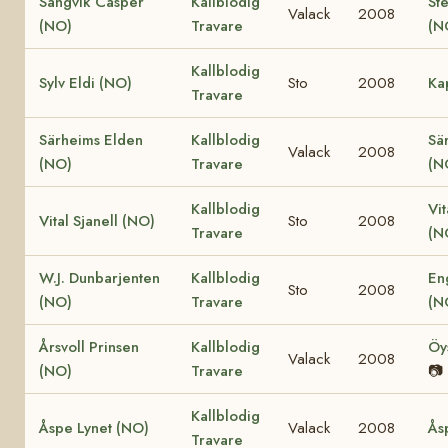
Sangvik Casper
Kallblodig
St
Valack
2008
(NO)
Travare
(N
Kallblodig
Sylv Eldi (NO)
Sto
2008
Ka
Travare
Särheims Elden
Kallblodig
Sä
Valack
2008
(NO)
Travare
(N
Kallblodig
Vit
Vital Sjanell (NO)
Sto
2008
Travare
(N
W.J. Dunbarjenten
Kallblodig
En
Sto
2008
(NO)
Travare
(N
Årsvoll Prinsen
Kallblodig
Öy
Valack
2008
(NO)
Travare
📷
Kallblodig
Åspe Lynet (NO)
Valack
2008
Ås
Travare