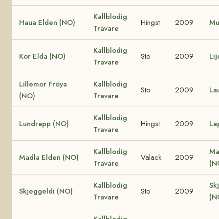
Kallblodig
Haua Elden (NO)
Hingst
2009
Mu
Travare
Kallblodig
Kor Elda (NO)
Sto
2009
Li
Travare
Lillemor Fröya
Kallblodig
Sto
2009
La
(NO)
Travare
Kallblodig
Lundrapp (NO)
Hingst
2009
La
Travare
Kallblodig
Ma
Madla Elden (NO)
Valack
2009
Travare
(N
Kallblodig
Sk
Skjeggeldi (NO)
Sto
2009
Travare
(N
Kallblodig