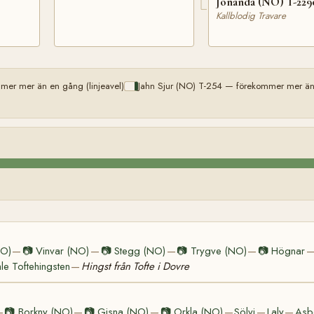
Jonanda (NO) T-229
Kallblodig Travare
mer mer än en gång (linjeavel)
Jahn Sjur (NO) T-254 — förekommer mer än 
NO)
📷
Vinvar (NO)
📷
Stegg (NO)
📷
Trygve (NO)
📷
Högnar
—
—
—
—
e Toftehingsten
Hingst från Tofte i Dovre
—
📷
Borkny (NO)
📷
Gisna (NO)
📷
Orkla (NO)
Sölvi
Laly
Asb
—
—
—
—
—
—