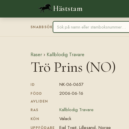
Häststam
SNABBSÖK
Raser
›
Kallblodig Travare
Trö Prins (NO)
NK-06-0657
ID
2006-06-16
FÖDD
AVLIDEN
Kallblodig Travare
RAS
Valack
KÖN
Egil Tveit, Lillesand, Norge
UPPFÖDARE