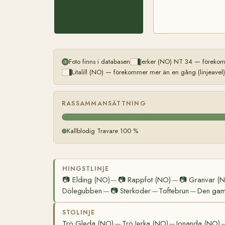
Foto finns i databasen
Jerker (NO) NT 34 — förekom
Litalill (NO) — förekommer mer än en gång (linjeavel)
RASSAMMANSÄTTNING
Kallblodig Travare 100 %
HINGSTLINJE
📷
Elding (NO)
📷
Rappfot (NO)
📷
Granvar (
—
—
Dölegubben
📷
Sterkoder
Toftebrun
Den gaml
—
—
—
STOLINJE
Trö Gleda (NO)
Trö Jerka (NO)
Jonanda (NO)
—
—