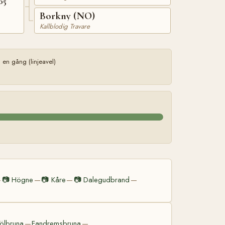
05
Borkny (NO)
Kallblodig Travare
en gång (linjeavel)
📷
Högne
📷
Kåre
📷
Dalegudbrand
—
—
—
—
ölbruna
Fandremsbruna
—
—