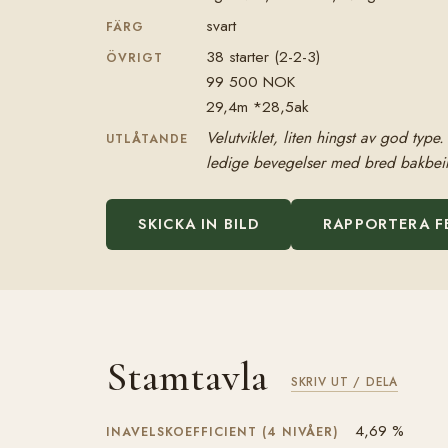
svart
FÄRG
38 starter (2-2-3)
ÖVRIGT
99 500 NOK
29,4m *28,5ak
Velutviklet, liten hingst av god typ
UTLÅTANDE
ledige bevegelser med bred bakbeins
SKICKA IN BILD
RAPPORTERA F
Stamtavla
SKRIV UT / DELA
4,69 %
INAVELSKOEFFICIENT (4 NIVÅER)