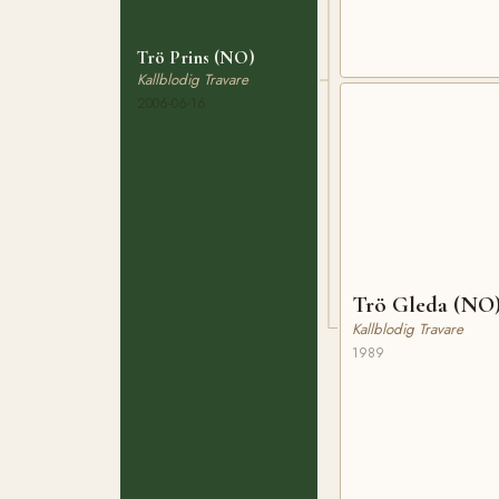
Trö Prins (NO)
Kallblodig Travare
2006-06-16
Trö Gleda (NO
Kallblodig Travare
1989