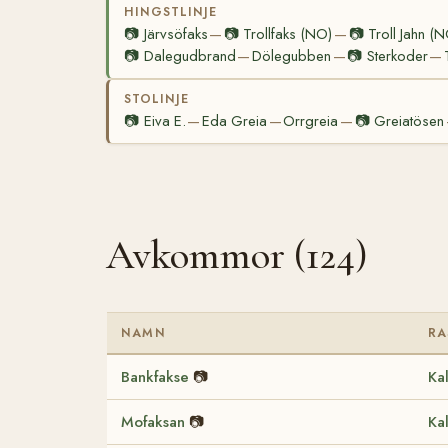
HINGSTLINJE
📷
Järvsöfaks
📷
Trollfaks (NO)
📷
Troll Jahn (
—
—
📷
Dalegudbrand
Dölegubben
📷
Sterkoder
—
—
—
STOLINJE
📷
Eiva E.
Eda Greia
Orrgreia
📷
Greiatösen
—
—
—
Avkommor (124)
NAMN
RA
Bankfakse
📷
Ka
Mofaksan
📷
Ka