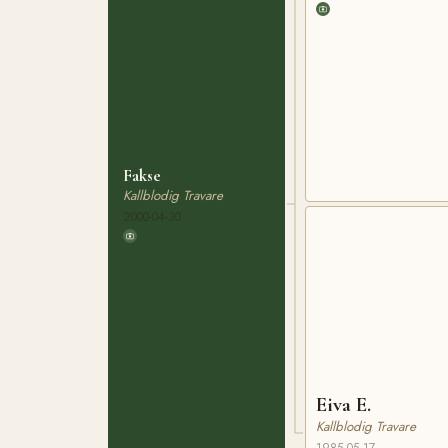
Fakse
Kallblodig Travare
2000-04-30
Eiva E.
Kallblodig Travare
1985-05-17