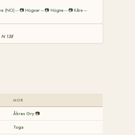
ve (NO)
📷
Högnar
📷
Högne
📷
Kåre
—
—
—
—
n N 138
MOR
Åkres Gry
📷
Toga