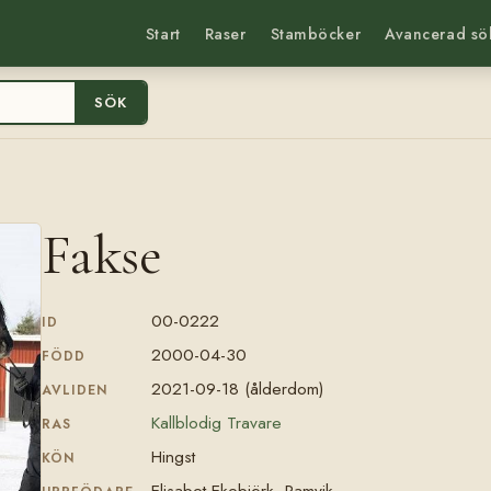
Start
Raser
Stamböcker
Avancerad sö
SÖK
Fakse
00-0222
ID
2000-04-30
FÖDD
2021-09-18 (ålderdom)
AVLIDEN
Kallblodig Travare
RAS
Hingst
KÖN
Elisabet Ekebjörk, Ramvik