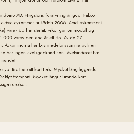
ver 1,1 miljon kronor och förutom Eiva E. har
döme AB. Hingstens förärvning är god. Fakse
s äldsta avkommor är födda 2006. Antal avkommor i
a) varav 60 har startat, vilket ger en medelhög
0 000 varav den ena är ett sto. Av de 27
ton. Avkommorna har bra medelprissumma och en
se har ingen avelsgodkänd son. Avelsindexet har
ännandet.
styp. Brett ansatt kort hals. Mycket lång liggande
ftigt framparti. Mycket långt sluttande kors.
siga rörelser.