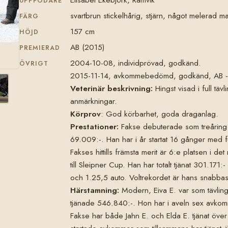
UPPFÖDARE
svartbrun stickelhårig, stjärn, något melerad 
FÄRG
157 cm
HÖJD
AB (2015)
PREMIERAD
2004-10-08, individprövad, godkänd.
ÖVRIGT
2015-11-14, avkommebedömd, godkänd, AB - 
Veterinär beskrivning:
Hingst visad i full täv
anmärkningar.
Körprov
: God körbarhet, goda draganlag.
Prestationer:
Fakse debuterade som treåring m
69.009:-. Han har i år startat 16 gånger med 
Fakses hittills främsta merit är 6:e platsen i d
till Sleipner Cup. Han har totalt tjänat 301.171
och 1.25,5 auto. Voltrekordet är hans snabbast
Härstamning:
Modern, Eiva E. var som tävlin
tjänade 546.840:-. Hon har i aveln sex avkommo
Fakse har både Jahn E. och Elda E. tjänat ö