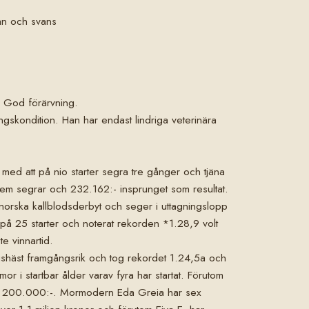
man och svans
God förärvning.
lingskondition. Han har endast lindriga veterinära
ed att på nio starter segra tre gånger och tjäna
fem segrar och 232.162:- insprunget som resultat.
et norska kallblodsderbyt och seger i uttagningslopp
:- på 25 starter och noterat rekorden *1.28,9 volt
e vinnartid.
gshäst framgångsrik och tog rekordet 1.24,5a och
r i startbar ålder varav fyra har startat. Förutom
ver 200.000:-. Mormodern Eda Greia har sex