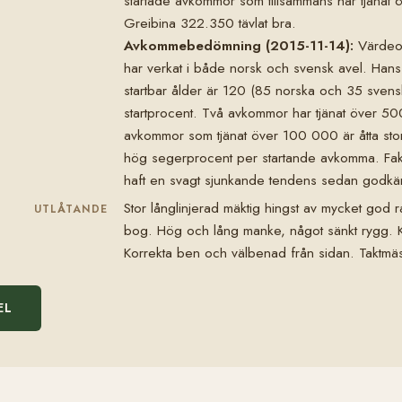
startade avkommor som tillsammans har tjänat ö
Greibina 322.350 tävlat bra.
Avkommebedömning (2015-11-14):
Värdeom
har verkat i både norsk och svensk avel. Han
startbar ålder är 120 (85 norska och 35 svensk
startprocent. Två avkommor har tjänat över 50
avkommor som tjänat över 100 000 är åtta s
hög segerprocent per startande avkomma. Fak
haft en svagt sjunkande tendens sedan godk
Stor långlinjerad mäktig hingst av mycket god ra
UTLÅTANDE
bog. Hög och lång manke, något sänkt rygg. Kra
Korrekta ben och välbenad från sidan. Taktmäs
EL