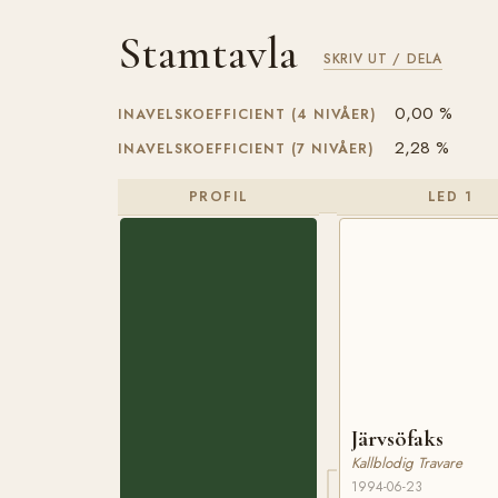
Stamtavla
SKRIV UT / DELA
0,00 %
INAVELSKOEFFICIENT (4 NIVÅER)
2,28 %
INAVELSKOEFFICIENT (7 NIVÅER)
PROFIL
LED 1
Järvsöfaks
Kallblodig Travare
1994-06-23