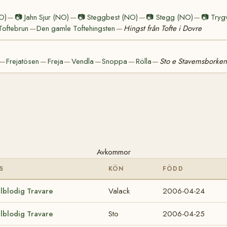
NO)
📷
Jahn Sjur (NO)
📷
Steggbest (NO)
📷
Stegg (NO)
📷
Tryg
—
—
—
—
Toftebrun
Den gamle Toftehingsten
Hingst från Tofte i Dovre
—
—
Frejatösen
Freja
Vendla
Snoppa
Rölla
Sto e Stavemsborke
—
—
—
—
—
—
Avkommor
S
KÖN
FÖDD
llblodig Travare
Valack
2006-04-24
llblodig Travare
Sto
2006-04-25