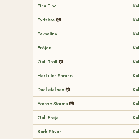
Fina Tind
Ka
Fyrfakse
📷
Ka
Fakselina
Ka
Fröjde
Ka
Guli Troll
📷
Ka
Herkules Sorano
Ka
Dackefaksen
📷
Ka
Forsbo Storma
📷
Ka
Gull Freja
Ka
Bork Påven
Ka