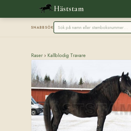
Häststam
SNABBSÖK
Raser
›
Kallblodig Travare