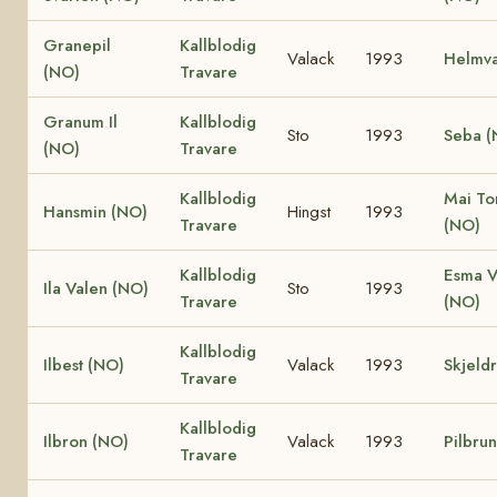
Granepil
Kallblodig
Valack
1993
Helmva
(NO)
Travare
Granum Il
Kallblodig
Sto
1993
Seba (
(NO)
Travare
Kallblodig
Mai To
Hansmin (NO)
Hingst
1993
Travare
(NO)
Kallblodig
Esma V
Ila Valen (NO)
Sto
1993
Travare
(NO)
Kallblodig
Ilbest (NO)
Valack
1993
Skjeld
Travare
Kallblodig
Ilbron (NO)
Valack
1993
Pilbru
Travare