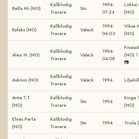
Kallblodig
1994-
Lökke 
Bella Mi (NO)
Sto
Travare
07-24
(NO)
Kallblodig
1994-
Vikse 
Ryfaks (NO)
Valack
Travare
06-03
(NO)
Finstad
Kallblodig
1994-
Alesi N. (NO)
Valack
(NO)
T
Travare
04-08
📷
Kallblodig
Askmin (NO)
Valack
1994
Liljehi
Travare
Avita T.T.
Kallblodig
Kinge 
Sto
1994
(NO)
Travare
(NO)
Elnes Perla
Kallblodig
Sto
1994
Triola
(NO)
Travare