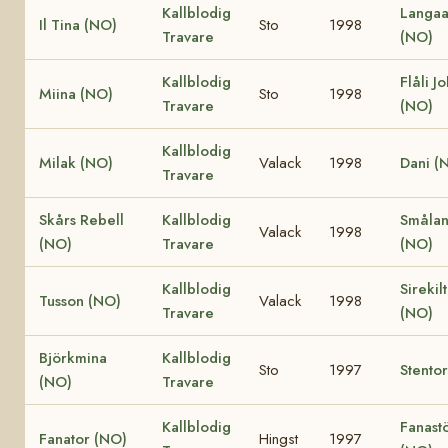
Kallblodig
Langaa
Il Tina (NO)
Sto
1998
Travare
(NO)
Kallblodig
Flåli J
Miina (NO)
Sto
1998
Travare
(NO)
Kallblodig
Milak (NO)
Valack
1998
Dani (
Travare
Skårs Rebell
Kallblodig
Smålan
Valack
1998
(NO)
Travare
(NO)
Kallblodig
Sirekil
Tusson (NO)
Valack
1998
Travare
(NO)
Björkmina
Kallblodig
Sto
1997
Stento
(NO)
Travare
Kallblodig
Fanast
Fanator (NO)
Hingst
1997