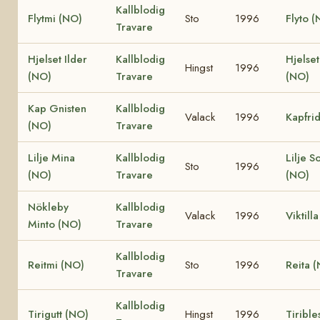
Kallblodig
Flytmi (NO)
Sto
1996
Flyto 
Travare
Hjelset Ilder
Kallblodig
Hjelset
Hingst
1996
(NO)
Travare
(NO)
Kap Gnisten
Kallblodig
Valack
1996
Kapfri
(NO)
Travare
Lilje Mina
Kallblodig
Lilje S
Sto
1996
(NO)
Travare
(NO)
Nökleby
Kallblodig
Valack
1996
Viktill
Minto (NO)
Travare
Kallblodig
Reitmi (NO)
Sto
1996
Reita 
Travare
Kallblodig
Tirigutt (NO)
Hingst
1996
Tirible