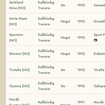
Serkland
Kallblodig
Sto
1992
Samant
Mina (NO)
Travare
Sorte Mann
Kallblodig
Hingst
1992
Drusel
(NO)
Travare
Spurtmin
Kallblodig
Spurt 
Hingst
1992
(NO)
Travare
📷
Kallblodig
Stövmin (NO)
Hingst
1992
Eidsst
Travare
Kallblodig
Tiritulla (NO)
Sto
1992
Virella
Travare
Kallblodig
Öymina (NO)
Sto
1992
Öykipa
Travare
Nordli
Kallblodig
1991-
Nordli 
Svarten (NO)
Hingst