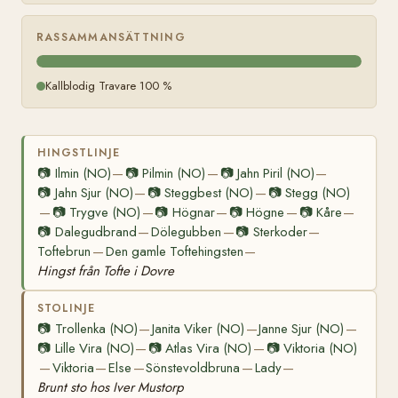
RASSAMMANSÄTTNING
Kallblodig Travare 100 %
HINGSTLINJE
📷
Ilmin (NO)
📷
Pilmin (NO)
📷
Jahn Piril (NO)
—
—
—
📷
Jahn Sjur (NO)
📷
Steggbest (NO)
📷
Stegg (NO)
—
—
📷
Trygve (NO)
📷
Högnar
📷
Högne
📷
Kåre
—
—
—
—
—
📷
Dalegudbrand
Dölegubben
📷
Sterkoder
—
—
—
Toftebrun
Den gamle Toftehingsten
—
—
Hingst från Tofte i Dovre
STOLINJE
📷
Trollenka (NO)
Janita Viker (NO)
Janne Sjur (NO)
—
—
—
📷
Lille Vira (NO)
📷
Atlas Vira (NO)
📷
Viktoria (NO)
—
—
Viktoria
Else
Sönstevoldbruna
Lady
—
—
—
—
—
Brunt sto hos Iver Mustorp