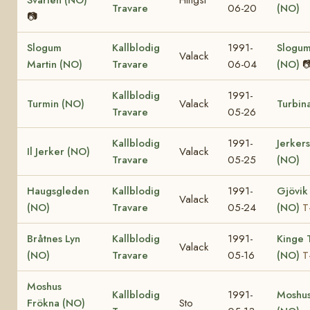
Travare
06-20
(NO)
📷
Slogum
Kallblodig
1991-
Slogum
Valack
Martin (NO)
Travare
06-04
(NO)

Kallblodig
1991-
Turmin (NO)
Valack
Turbin
Travare
05-26
Kallblodig
1991-
Jerkers
Il Jerker (NO)
Valack
Travare
05-25
(NO)
Haugsgleden
Kallblodig
1991-
Gjövik
Valack
(NO)
Travare
05-24
(NO)
T
Bråtnes Lyn
Kallblodig
1991-
Kinge 
Valack
(NO)
Travare
05-16
(NO)
T
Moshus
Kallblodig
1991-
Moshus
Frökna (NO)
Sto