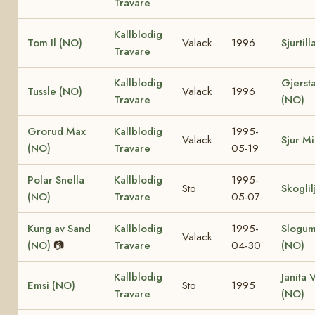
Travare
Kallblodig
Tom Il (NO)
Valack
1996
Sjurtil
Travare
Kallblodig
Gjerst
Tussle (NO)
Valack
1996
Travare
(NO)
Grorud Max
Kallblodig
1995-
Valack
Sjur Mi
(NO)
Travare
05-19
Polar Snella
Kallblodig
1995-
Sto
Skoglil
(NO)
Travare
05-07
Kung av Sand
Kallblodig
1995-
Slogum
Valack
(NO)
📷
Travare
04-30
(NO)
Kallblodig
Janita 
Emsi (NO)
Sto
1995
Travare
(NO)