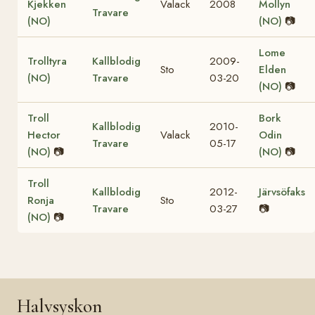
Kjekken
Valack
2008
Mollyn
Travare
(NO)
(NO)
📷
Lome
Trolltyra
Kallblodig
2009-
Sto
Elden
(NO)
Travare
03-20
(NO)
📷
Troll
Bork
Kallblodig
2010-
Hector
Valack
Odin
Travare
05-17
(NO)
📷
(NO)
📷
Troll
Kallblodig
2012-
Järvsöfaks
Ronja
Sto
Travare
03-27
📷
(NO)
📷
Halvsyskon