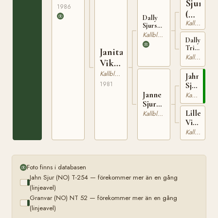
Sjur
1672
1986
(NO)
Dally
Kallblodig Travare
T-
Sjurson
(NO) N
Kallblodig Travare
284
Dally
2104
Trinsa
Janita
(NO)
Kallblodig Travare
Viker
N
22464
(NO)
Kallblodig Travare
Jahn
1981
Sjur
Janne
(NO)
Kallblodig Travare
Sjur
T-
Lille
(NO)
254
Kallblodig Travare
Vira
T-
(NO)
23184
Kallblodig Travare
T-
23004
Foto finns i databasen
Jahn Sjur (NO) T-254 — förekommer mer än en gång
(linjeavel)
Granvar (NO) NT 52 — förekommer mer än en gång
(linjeavel)