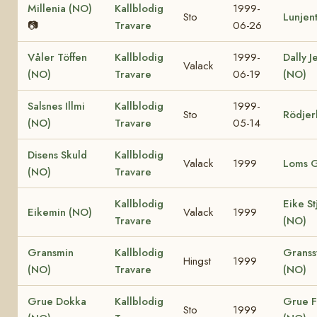
Millenia (NO)
Kallblodig
1999-
Sto
Lunjen
📷
Travare
06-26
Våler Töffen
Kallblodig
1999-
Dally J
Valack
(NO)
Travare
06-19
(NO)
Salsnes Illmi
Kallblodig
1999-
Sto
Rödjer
(NO)
Travare
05-14
Disens Skuld
Kallblodig
Valack
1999
Loms G
(NO)
Travare
Kallblodig
Eike St
Eikemin (NO)
Valack
1999
Travare
(NO)
Gransmin
Kallblodig
Granss
Hingst
1999
(NO)
Travare
(NO)
Grue Dokka
Kallblodig
Grue F
Sto
1999