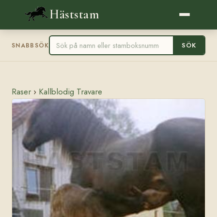
Häststam
SÖK
SNABBSÖK
Raser
›
Kallblodig Travare