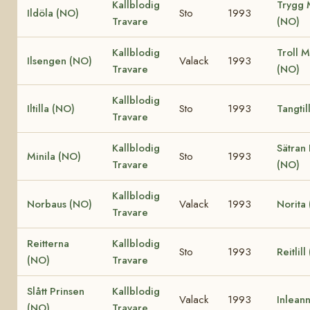
Kallblodig
Trygg 
Ildöla (NO)
Sto
1993
Travare
(NO)
Kallblodig
Troll M
Ilsengen (NO)
Valack
1993
Travare
(NO)
Kallblodig
Iltilla (NO)
Sto
1993
Tangtil
Travare
Kallblodig
Sätran
Minila (NO)
Sto
1993
Travare
(NO)
Kallblodig
Norbaus (NO)
Valack
1993
Norita
Travare
Reitterna
Kallblodig
Sto
1993
Reitlil
(NO)
Travare
Slått Prinsen
Kallblodig
Valack
1993
Inlean
(NO)
Travare