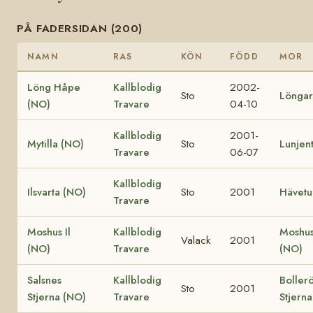
PÅ FADERSIDAN (200)
NAMN
RAS
KÖN
FÖDD
MOR
Löng Håpe
Kallblodig
2002-
Sto
Löngar
(NO)
Travare
04-10
Kallblodig
2001-
Mytilla (NO)
Sto
Lunjen
Travare
06-07
Kallblodig
Ilsvarta (NO)
Sto
2001
Hävetu
Travare
Moshus Il
Kallblodig
Moshus
Valack
2001
(NO)
Travare
(NO)
Salsnes
Kallblodig
Boller
Sto
2001
Stjerna (NO)
Travare
Stjern