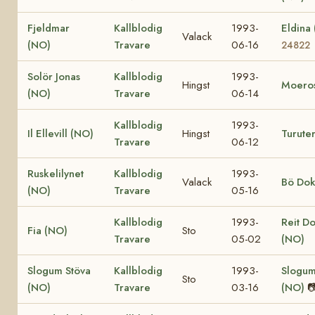
Fjeldmar
Kallblodig
1993-
Eldina
Valack
(NO)
Travare
06-16
24822
Solör Jonas
Kallblodig
1993-
Hingst
Moero
(NO)
Travare
06-14
Kallblodig
1993-
Il Ellevill (NO)
Hingst
Turute
Travare
06-12
Ruskelilynet
Kallblodig
1993-
Valack
Bö Dok
(NO)
Travare
05-16
Kallblodig
1993-
Reit D
Fia (NO)
Sto
Travare
05-02
(NO)
Slogum Stöva
Kallblodig
1993-
Slogum
Sto
(NO)
Travare
03-16
(NO)
