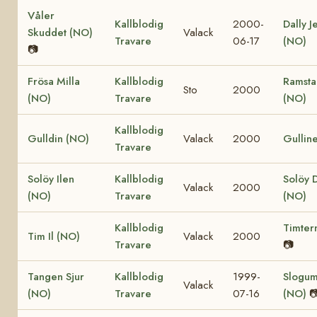
Våler
Kallblodig
2000-
Dally J
Skuddet (NO)
Valack
Travare
06-17
(NO)
📷
Frösa Milla
Kallblodig
Ramstad
Sto
2000
(NO)
Travare
(NO)
Kallblodig
Gulldin (NO)
Valack
2000
Gullin
Travare
Solöy Ilen
Kallblodig
Solöy 
Valack
2000
(NO)
Travare
(NO)
Kallblodig
Timter
Tim Il (NO)
Valack
2000
Travare
📷
Tangen Sjur
Kallblodig
1999-
Slogum
Valack
(NO)
Travare
07-16
(NO)
