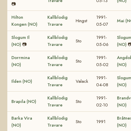
Travare
05-13
(NO)
📷
Hilton
Kallblodig
1991-
Hingst
Mai (N
Kongen (NO)
Travare
05-07
Slogum Il
Kallblodig
1991-
Slogum
Sto
(NO)
📷
Travare
05-06
(NO)

Dorrmina
Kallblodig
1991-
Angdo
Sto
(NO)
Travare
05-02
(NO)
Kallblodig
1991-
Slogum
Ilden (NO)
Valack
Travare
04-08
(NO)
Kallblodig
1991-
Brandv
Brapila (NO)
Sto
Travare
02-10
(NO)
Barka Vira
Kallblodig
Bråtne
Sto
1991
(NO)
Travare
(NO)