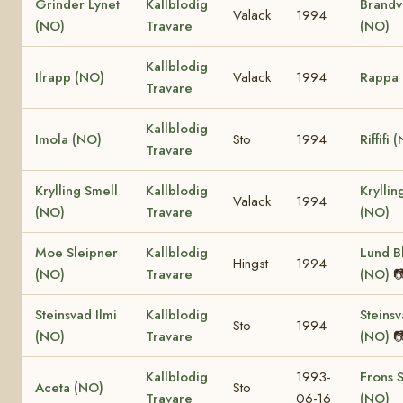
Grinder Lynet
Kallblodig
Brandv
Valack
1994
(NO)
Travare
(NO)
Kallblodig
Ilrapp (NO)
Valack
1994
Rappa 
Travare
Kallblodig
Imola (NO)
Sto
1994
Riffifi 
Travare
Krylling Smell
Kallblodig
Krylli
Valack
1994
(NO)
Travare
(NO)
Moe Sleipner
Kallblodig
Lund B
Hingst
1994
(NO)
Travare
(NO)

Steinsvad Ilmi
Kallblodig
Steinsv
Sto
1994
(NO)
Travare
(NO)

Kallblodig
1993-
Frons 
Aceta (NO)
Sto
Travare
06-16
(NO)