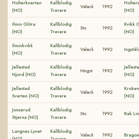
Holterknerten
Kallblodig
Holter
Valack
1992
(NO)
Travare
(NO)
Ilmin Glitra
Kallblodig
Kvikk G
Sto
1992
(NO)
Travare
(NO)
Ilminkvikk
Kallblodig
Valack
1992
Ingstål
(NO)
Travare
Jellestad
Kallblodig
Jellest
Hingst
1992
Njord (NO)
Travare
(NO)
Jellestad
Kallblodig
Kroken
Valack
1992
Svarten (NO)
Travare
(NO)
Jonserud
Kallblodig
Sto
1992
Rak Li
Stjerna (NO)
Travare
Langnes Lynet
Kallblodig
Valack
1992
Bragon
(NO)
Travare