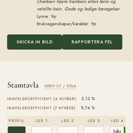
Overbein høyre frambein ellers tørre og
velstilte bein. Gode og ledige bevegelser.
Lynne: 9p
Bruksegenskaper/karaktär: 9p
SKICKA IN BILD
RAPPORTERA FEL
Stamtavla
SKRIV UT / DELA
3,13 %
INAVELSKOEFFICIENT (4 NIVÅER)
9,74 %
INAVELSKOEFFICIENT (7 NIVÅER)
PROFIL
LED 1
LED 2
LED 3
LED 4
Jahn