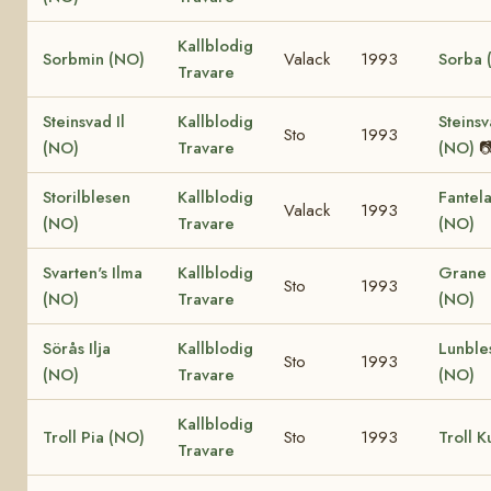
Kallblodig
Sorbmin (NO)
Valack
1993
Sorba 
Travare
Steinsvad Il
Kallblodig
Steinsv
Sto
1993
(NO)
Travare
(NO)

Storilblesen
Kallblodig
Fantel
Valack
1993
(NO)
Travare
(NO)
Svarten's Ilma
Kallblodig
Grane
Sto
1993
(NO)
Travare
(NO)
Sörås Ilja
Kallblodig
Lunble
Sto
1993
(NO)
Travare
(NO)
Kallblodig
Troll Pia (NO)
Sto
1993
Troll K
Travare