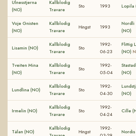
Ulnesstjerna
Kallblodig
Sto
1993
Lopila
(NO)
Travare
Voje Gnisten
Kallblodig
Nordli 
Hingst
1993
(NO)
Travare
(NO)
Kallblodig
1992-
Flittig 
Lisamin (NO)
Sto
Travare
06-23
(NO)
N
Tveiten Mina
Kallblodig
1992-
Stasta
Sto
(NO)
Travare
05-04
(NO)
Kallblodig
1992-
Lundst
Lundlina (NO)
Sto
Travare
04-30
(NO)
Kallblodig
1992-
Irmelin (NO)
Sto
Cille 
Travare
04-24
Kallblodig
1992-
Tälan (NO)
Hingst
Nordis
Travare
03-29