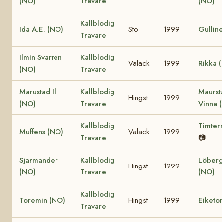
(NO)
Travare
(NO)
Kallblodig
Ida A.E. (NO)
Sto
1999
Gullin
Travare
Ilmin Svarten
Kallblodig
Valack
1999
Rikka 
(NO)
Travare
Marustad Il
Kallblodig
Maurst
Hingst
1999
(NO)
Travare
Vinna 
Kallblodig
Timter
Muffens (NO)
Valack
1999
Travare
📷
Sjarmander
Kallblodig
Löberg
Hingst
1999
(NO)
Travare
(NO)
Kallblodig
Toremin (NO)
Hingst
1999
Eiketo
Travare