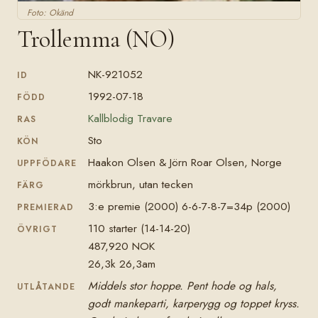
Foto: Okänd
Trollemma (NO)
NK-921052
ID
1992-07-18
FÖDD
Kallblodig Travare
RAS
Sto
KÖN
Haakon Olsen & Jörn Roar Olsen, Norge
UPPFÖDARE
mörkbrun, utan tecken
FÄRG
3:e premie (2000) 6-6-7-8-7=34p (2000)
PREMIERAD
110 starter (14-14-20)
ÖVRIGT
487,920 NOK
26,3k 26,3am
Middels stor hoppe. Pent hode og hals,
UTLÅTANDE
godt mankeparti, karperygg og toppet kryss.