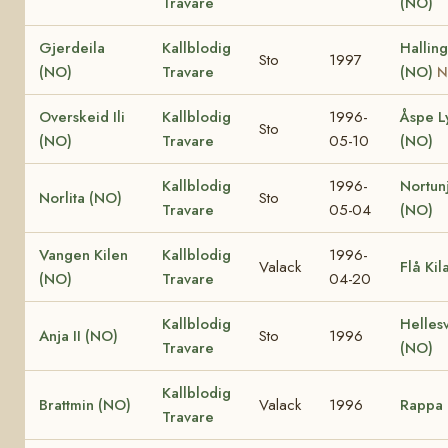
Travare
(NO)
Gjerdeila
Kallblodig
Hallin
Sto
1997
(NO)
Travare
(NO)
N
Overskeid Ili
Kallblodig
1996-
Åspe L
Sto
(NO)
Travare
05-10
(NO)
Kallblodig
1996-
Nortun
Norlita (NO)
Sto
Travare
05-04
(NO)
Vangen Kilen
Kallblodig
1996-
Valack
Flå Kil
(NO)
Travare
04-20
Kallblodig
Helles
Anja II (NO)
Sto
1996
Travare
(NO)
Kallblodig
Brattmin (NO)
Valack
1996
Rappa 
Travare