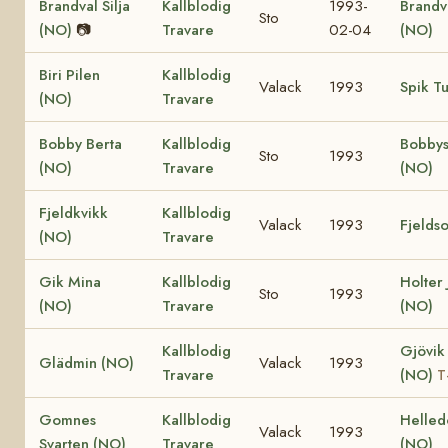
Brandval Silja
Kallblodig
1993-
Brandv
Sto
(NO)
📷
Travare
02-04
(NO)
Biri Pilen
Kallblodig
Valack
1993
Spik Tu
(NO)
Travare
Bobby Berta
Kallblodig
Bobbys
Sto
1993
(NO)
Travare
(NO)
Fjeldkvikk
Kallblodig
Valack
1993
Fjelds
(NO)
Travare
Gik Mina
Kallblodig
Holter 
Sto
1993
(NO)
Travare
(NO)
Kallblodig
Gjövik
Glädmin (NO)
Valack
1993
Travare
(NO)
T
Gomnes
Kallblodig
Helled
Valack
1993
Svarten (NO)
Travare
(NO)