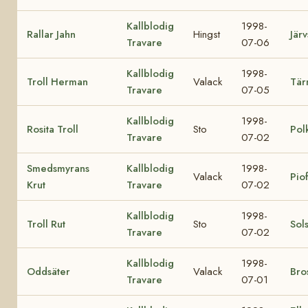
Kallblodig
1998-
Rallar Jahn
Hingst
Järv
Travare
07-06
Kallblodig
1998-
Troll Herman
Valack
Tär
Travare
07-05
Kallblodig
1998-
Rosita Troll
Sto
Pol
Travare
07-02
Smedsmyrans
Kallblodig
1998-
Valack
Pio
Krut
Travare
07-02
Kallblodig
1998-
Troll Rut
Sto
Sol
Travare
07-02
Kallblodig
1998-
Oddsäter
Valack
Bro
Travare
07-01