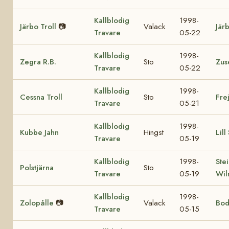
Kallblodig
1998-
Järbo Troll
📷
Valack
Jär
Travare
05-22
Kallblodig
1998-
Zegra R.B.
Sto
Zus
Travare
05-22
Kallblodig
1998-
Cessna Troll
Sto
Fre
Travare
05-21
Kallblodig
1998-
Kubbe Jahn
Hingst
Lill
Travare
05-19
Kallblodig
1998-
Ste
Polstjärna
Sto
Travare
05-19
Wil
Kallblodig
1998-
Zolopålle
📷
Valack
Bod
Travare
05-15