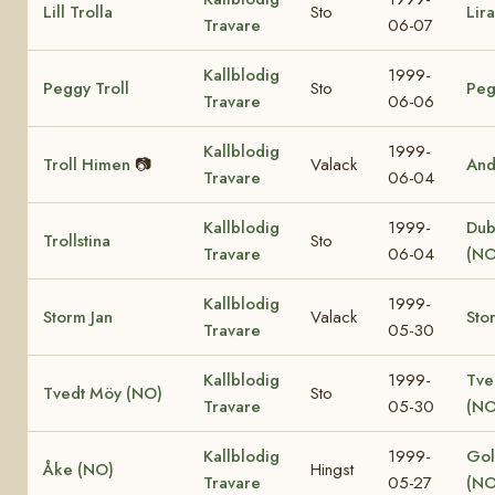
Lill Trolla
Sto
Lir
Travare
06-07
Kallblodig
1999-
Peggy Troll
Sto
Peg
Travare
06-06
Kallblodig
1999-
Troll Himen
📷
Valack
And
Travare
06-04
Kallblodig
1999-
Dub
Trollstina
Sto
Travare
06-04
(NO
Kallblodig
1999-
Storm Jan
Valack
Sto
Travare
05-30
Kallblodig
1999-
Tve
Tvedt Möy (NO)
Sto
Travare
05-30
(NO
Kallblodig
1999-
Gol
Åke (NO)
Hingst
Travare
05-27
(NO