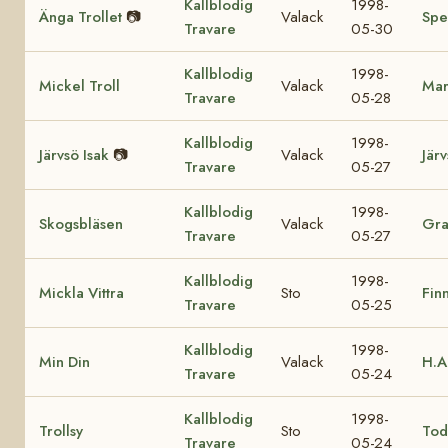
Kallblodig
1998-
Änga Trollet
📷
Valack
Spe
Travare
05-30
Kallblodig
1998-
Mickel Troll
Valack
Mar
Travare
05-28
Kallblodig
1998-
Järvsö Isak
📷
Valack
Jär
Travare
05-27
Kallblodig
1998-
Skogsbläsen
Valack
Gra
Travare
05-27
Kallblodig
1998-
Mickla Vittra
Sto
Fin
Travare
05-25
Kallblodig
1998-
Min Din
Valack
H.A
Travare
05-24
Kallblodig
1998-
Trollsy
Sto
Tod
Travare
05-24