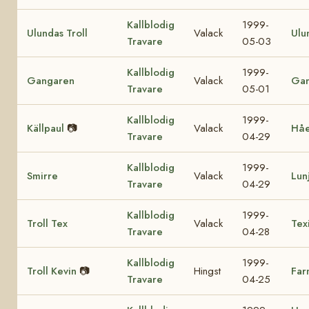
Kallblodig
1999-
Ulundas Troll
Valack
Ulu
Travare
05-03
Kallblodig
1999-
Gangaren
Valack
Ga
Travare
05-01
Kallblodig
1999-
Källpaul
📷
Valack
Hå
Travare
04-29
Kallblodig
1999-
Smirre
Valack
Lun
Travare
04-29
Kallblodig
1999-
Troll Tex
Valack
Tex
Travare
04-28
Kallblodig
1999-
Troll Kevin
📷
Hingst
Far
Travare
04-25