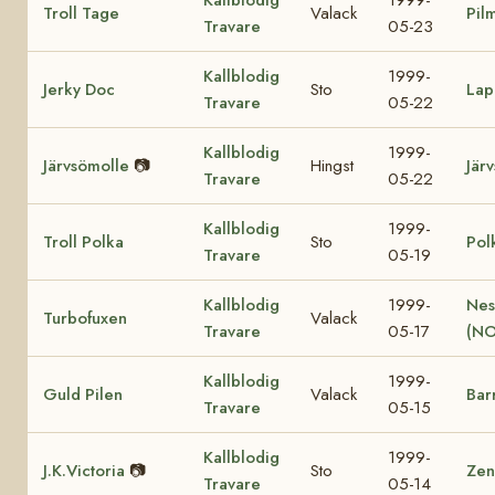
Troll Tage
Valack
Pil
Travare
05-23
Kallblodig
1999-
Jerky Doc
Sto
Lap
Travare
05-22
Kallblodig
1999-
Järvsömolle
📷
Hingst
Jär
Travare
05-22
Kallblodig
1999-
Troll Polka
Sto
Pol
Travare
05-19
Kallblodig
1999-
Nes
Turbofuxen
Valack
Travare
05-17
(NO
Kallblodig
1999-
Guld Pilen
Valack
Bar
Travare
05-15
Kallblodig
1999-
J.K.Victoria
📷
Sto
Zen
Travare
05-14