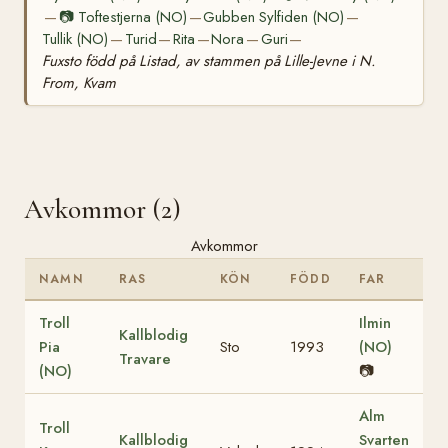
📷
Toftestjerna (NO)
Gubben Sylfiden (NO)
—
—
—
Tullik (NO)
Turid
Rita
Nora
Guri
—
—
—
—
—
Fuxsto född på Listad, av stammen på Lille-Jevne i N.
From, Kvam
Avkommor (2)
Avkommor
NAMN
RAS
KÖN
FÖDD
FAR
Troll
Ilmin
Kallblodig
Pia
Sto
1993
(NO)
Travare
(NO)
📷
Alm
Troll
Kallblodig
Svarten