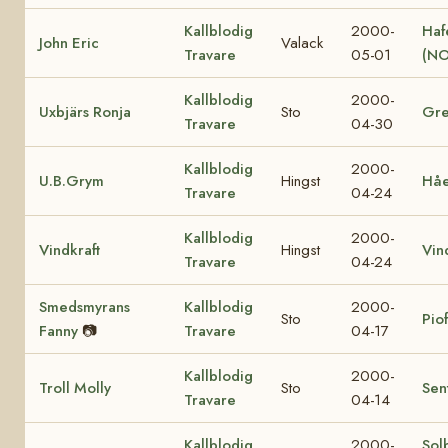
Kallblodig
2000-
Haf
John Eric
Valack
Travare
05-01
(NO
Kallblodig
2000-
Uxbjärs Ronja
Sto
Gre
Travare
04-30
Kallblodig
2000-
U.B.Grym
Hingst
Hå
Travare
04-24
Kallblodig
2000-
Vindkraft
Hingst
Vin
Travare
04-24
Smedsmyrans
Kallblodig
2000-
Sto
Pio
Fanny
📷
Travare
04-17
Kallblodig
2000-
Troll Molly
Sto
Sen
Travare
04-14
Kallblodig
2000-
Sol