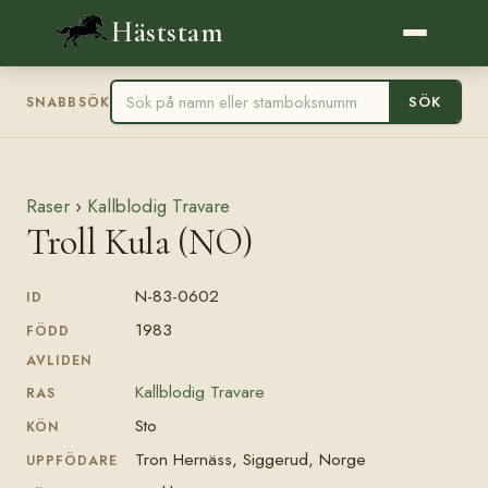
Häststam
SÖK
SNABBSÖK
Raser
›
Kallblodig Travare
Troll Kula (NO)
N-83-0602
ID
1983
FÖDD
AVLIDEN
Kallblodig Travare
RAS
Sto
KÖN
Tron Hernäss, Siggerud, Norge
UPPFÖDARE