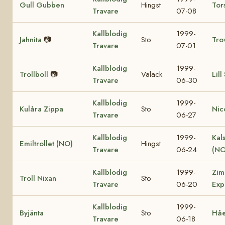
Gull Gubben
Hingst
Tor
Travare
07-08
Kallblodig
1999-
Jahnita
📷
Sto
Tro
Travare
07-01
Kallblodig
1999-
Trollboll
📷
Valack
Lill
Travare
06-30
Kallblodig
1999-
Kulåra Zippa
Sto
Nic
Travare
06-27
Kallblodig
1999-
Kal
Emiltrollet (NO)
Hingst
Travare
06-24
(NO
Kallblodig
1999-
Zim
Troll Nixan
Sto
Travare
06-20
Exp
Kallblodig
1999-
Byjänta
Sto
Håe
Travare
06-18