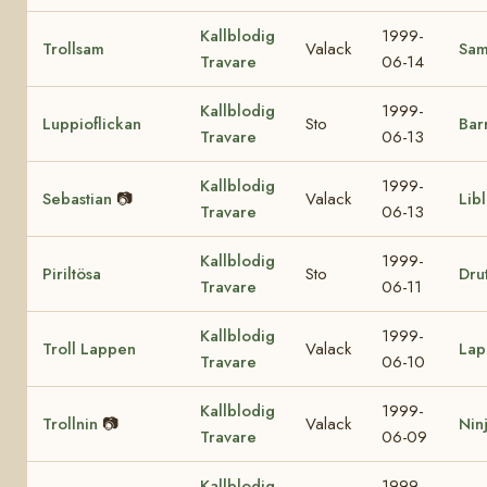
Kallblodig
1999-
Trollsam
Valack
Sa
Travare
06-14
Kallblodig
1999-
Luppioflickan
Sto
Bar
Travare
06-13
Kallblodig
1999-
Sebastian
📷
Valack
Lib
Travare
06-13
Kallblodig
1999-
Piriltösa
Sto
Drut
Travare
06-11
Kallblodig
1999-
Troll Lappen
Valack
Lap
Travare
06-10
Kallblodig
1999-
Trollnin
📷
Valack
Nin
Travare
06-09
Kallblodig
1999-