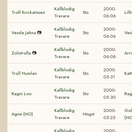
Kallblodig
2000-
Troll Kvickatösen
Sto
Lill
Travare
06-06
Kallblodig
2000-
Vessle Jahna
📷
Sto
Vesl
Travare
06-06
Kallblodig
2000-
Zolotrolla
📷
Sto
Arr
Travare
06-06
Kallblodig
2000-
Troll Humlan
Sto
Katt
Travare
05-31
Kallblodig
2000-
Ragni Loo
Sto
Rag
Travare
05-30
Kallblodig
2000-
Gol
Agne (NO)
Hingst
Travare
05-25
(NO
Kallblodig
2000-