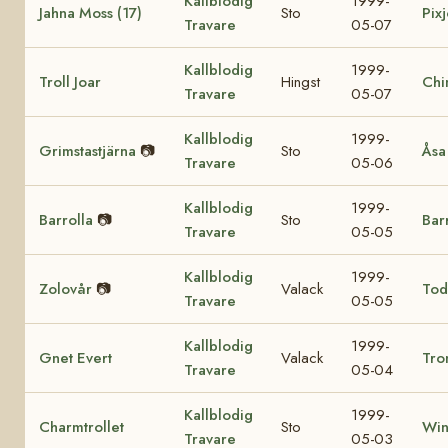
Kallblodig
1999-
Jahna Moss (17)
Sto
Pixj
Travare
05-07
Kallblodig
1999-
Troll Joar
Hingst
Chi
Travare
05-07
Kallblodig
1999-
Grimstastjärna
📷
Sto
Åsa
Travare
05-06
Kallblodig
1999-
Barrolla
📷
Sto
Bar
Travare
05-05
Kallblodig
1999-
Zolovår
📷
Valack
Tod
Travare
05-05
Kallblodig
1999-
Gnet Evert
Valack
Tro
Travare
05-04
Kallblodig
1999-
Charmtrollet
Sto
Win
Travare
05-03