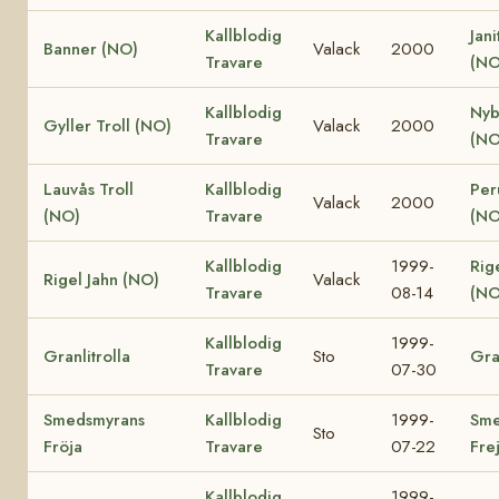
Kallblodig
Jani
Banner (NO)
Valack
2000
Travare
(NO
Kallblodig
Nyb
Gyller Troll (NO)
Valack
2000
Travare
(NO
Lauvås Troll
Kallblodig
Per
Valack
2000
(NO)
Travare
(NO
Kallblodig
1999-
Rig
Rigel Jahn (NO)
Valack
Travare
08-14
(NO
Kallblodig
1999-
Granlitrolla
Sto
Gra
Travare
07-30
Smedsmyrans
Kallblodig
1999-
Sme
Sto
Fröja
Travare
07-22
Fre
Kallblodig
1999-