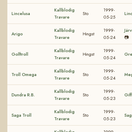
Kallblodig
1999-
Lincelusa
Sto
Lin
Travare
05-25
Kallblodig
1999-
Jär
Arigo
Hingst
Travare
05-24
📷
Kallblodig
1999-
Golftroll
Hingst
Gre
Travare
05-24
Kallblodig
1999-
Troll Omega
Sto
Me
Travare
05-24
Kallblodig
1999-
Dundra R.B.
Sto
Giff
Travare
05-23
Kallblodig
1999-
Saga Troll
Sto
Sag
Travare
05-23
Kallblodig
1999-