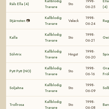
Kallblodig
1998-
Ell
Räls Ella (4)
Sto
Travare
06-25
(4)
Kallblodig
1998-
Stjärnsten
📷
Valack
Rag
Travare
06-24
Kallblodig
1998-
Kalla
Sto
Gei
Travare
06-21
Kallblodig
1998-
Sölvtrix
Hingst
Spi
Travare
06-20
Kallblodig
1998-
Gra
Pytt Pytt (NO)
Sto
Travare
06-16
Frö
Kallblodig
1998-
Soljahna
Sto
Sol
Travare
06-09
Kallblodig
1998-
Trollrosa
Sto
Bar
Travare
06-08