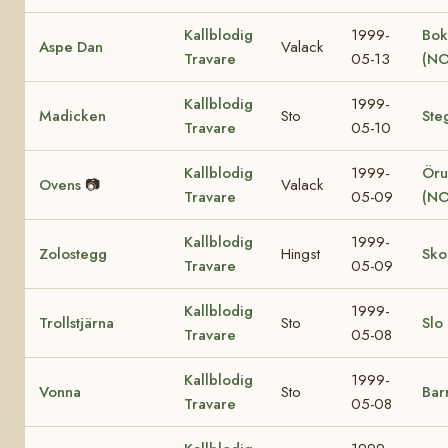
Kallblodig
1999-
Bok
Aspe Dan
Valack
Travare
05-13
(NO
Kallblodig
1999-
Madicken
Sto
Ste
Travare
05-10
Kallblodig
1999-
Öru
Ovens
📷
Valack
Travare
05-09
(NO
Kallblodig
1999-
Zolostegg
Hingst
Sko
Travare
05-09
Kallblodig
1999-
Trollstjärna
Sto
Slo
Travare
05-08
Kallblodig
1999-
Vonna
Sto
Bar
Travare
05-08