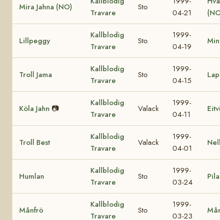
Kallblodig
1999-
Hva
Mira Jahna (NO)
Sto
Travare
04-21
(NO
Kallblodig
1999-
Lillpeggy
Sto
Min
Travare
04-19
Kallblodig
1999-
Troll Jama
Sto
Lap
Travare
04-15
Kallblodig
1999-
Köla Jahn
📷
Valack
Eit
Travare
04-11
Kallblodig
1999-
Troll Best
Valack
Nel
Travare
04-01
Kallblodig
1999-
Humlan
Sto
Pila
Travare
03-24
Kallblodig
1999-
Månfrö
Sto
Mån
Travare
03-23