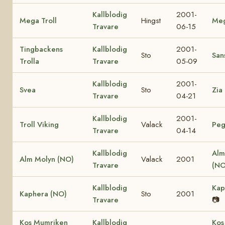
Kallblodig
2001-
Mega Troll
Hingst
Me
Travare
06-15
Tingbackens
Kallblodig
2001-
Sto
Sans
Trolla
Travare
05-09
Kallblodig
2001-
Svea
Sto
Zia
Travare
04-21
Kallblodig
2001-
Troll Viking
Valack
Peg
Travare
04-14
Kallblodig
Alm
Alm Molyn (NO)
Valack
2001
Travare
(NO
Kallblodig
Kap
Kaphera (NO)
Sto
2001
Travare
📷
Kos Mumriken
Kallblodig
Kos