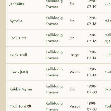
Kallblodig
1998-
Jahnsätra
Sto
Lun
Travare
07-19
Kallblodig
1998-
Bytrolla
Sto
Håe
Travare
07-16
Kallblodig
1998-
Hall
Troll Tinta
Sto
Travare
07-15
Stj
Kallblodig
1998-
Kvick Troll
Hingst
Lill
Travare
07-14
Kallblodig
1998-
Toivo (NO)
Valack
Got
Travare
07-14
Kallblodig
1998-
Kubbe Myran
Sto
Sko
Travare
07-09
Kallblodig
1998-
Troll Tord
📷
Valack
Tod
Travare
07-07