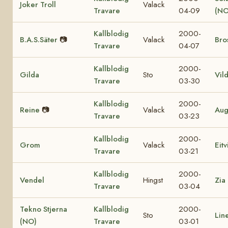
Joker Troll
Valack
Travare
04-09
(NO
Kallblodig
2000-
B.A.S.Säter
📷
Valack
Bro
Travare
04-07
Kallblodig
2000-
Gilda
Sto
Vil
Travare
03-30
Kallblodig
2000-
Reine
📷
Valack
Aug
Travare
03-23
Kallblodig
2000-
Grom
Valack
Eit
Travare
03-21
Kallblodig
2000-
Vendel
Hingst
Zia
Travare
03-04
Tekno Stjerna
Kallblodig
2000-
Sto
Lin
(NO)
Travare
03-01