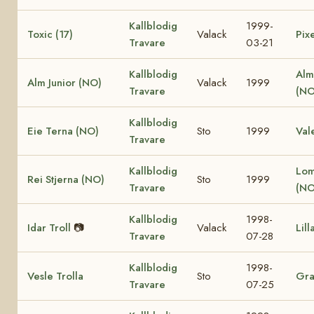
Kallblodig
1999-
Toxic (17)
Valack
Pixe
Travare
03-21
Kallblodig
Alm
Alm Junior (NO)
Valack
1999
Travare
(NO
Kallblodig
Eie Terna (NO)
Sto
1999
Val
Travare
Kallblodig
Lom
Rei Stjerna (NO)
Sto
1999
Travare
(NO
Kallblodig
1998-
Idar Troll
📷
Valack
Lill
Travare
07-28
Kallblodig
1998-
Vesle Trolla
Sto
Gra
Travare
07-25