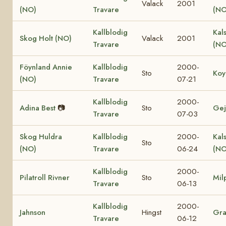
Valack
2001
(NO)
Travare
(NO
Kallblodig
Kal
Skog Holt (NO)
Valack
2001
Travare
(NO
Föynland Annie
Kallblodig
2000-
Sto
Koy
(NO)
Travare
07-21
Kallblodig
2000-
Adina Best
📷
Sto
Gej
Travare
07-03
Skog Huldra
Kallblodig
2000-
Kal
Sto
(NO)
Travare
06-24
(NO
Kallblodig
2000-
Pilatroll Rivner
Sto
Mil
Travare
06-13
Kallblodig
2000-
Jahnson
Hingst
Gr
Travare
06-12