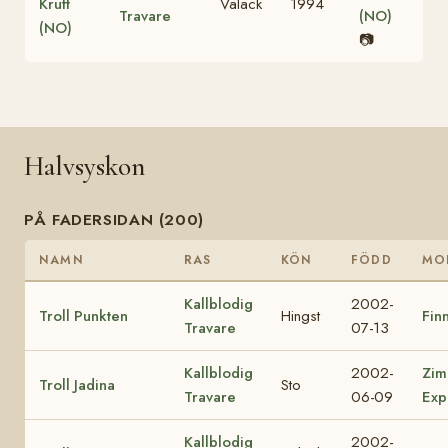
Krutt
Valack
1994
Travare
(NO)
(NO)
📷
Halvsyskon
PÅ FADERSIDAN (200)
NAMN
RAS
KÖN
FÖDD
MO
Kallblodig
2002-
Troll Punkten
Hingst
Finn
Travare
07-13
Kallblodig
2002-
Zim
Troll Jadina
Sto
Travare
06-09
Exp
Kallblodig
2002-