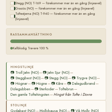
Stegg (NO) T-169 — förekommer mer än en gång (linjeavel)
Grasiös (NO) — förekommer mer än en gång (linjeavel)
Toftestjerna (NO) T-940 — förekommer mer än en gång
(linjeavel)
RASSAMMANSÄTTNING
Kallblodig Travare 100 %
HINGSTLINJE
📷
Troll Jahn (NO)
📷
Jahn Sjur (NO)
—
—
📷
Steggbest (NO)
📷
Stegg (NO)
📷
Trygve (NO)
—
—
—
📷
Högnar
📷
Högne
📷
Kåre
📷
Dalegudbrand
—
—
—
—
Dölegubben
📷
Sterkoder
Toftebrun
—
—
—
Den gamle Toftehingsten
Hingst från Tofte i Dovre
—
STOLINJE
Gydabest (NO)
Mollybausa (NO)
📷
Vik Molly (NO)
—
—