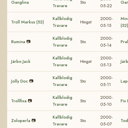
Ganglina
Sto
Gan
Travare
05-22
Kallblodig
2000-
Min
Troll Markus (52)
Hingst
Travare
05-15
(52
Kallblodig
2000-
Rumina
📷
Sto
Pra
Travare
05-14
Kallblodig
2000-
Järbo Jack
Hingst
Jär
Travare
05-13
Kallblodig
2000-
Jolly Doc
📷
Sto
Lap
Travare
05-11
Kallblodig
2000-
Trollfixa
📷
Sto
Fix 
Travare
05-10
Kallblodig
2000-
Zoloperla
📷
Sto
Tod
Travare
05-07