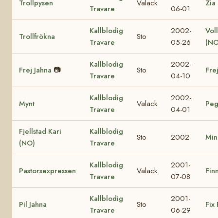
Trollpysen
Valack
Zia
Travare
06-01
Kallblodig
2002-
Vol
Trollfrökna
Sto
Travare
05-26
(NO
Kallblodig
2002-
Frej Jahna
📷
Sto
Fre
Travare
04-10
Kallblodig
2002-
Mynt
Valack
Peg
Travare
04-01
Fjellstad Kari
Kallblodig
Sto
2002
Min
(NO)
Travare
Kallblodig
2001-
Pastorsexpressen
Valack
Finn
Travare
07-08
Kallblodig
2001-
Pil Jahna
Sto
Fix 
Travare
06-29