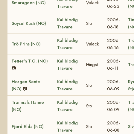
Smaragden (NO)
Valack
Travare
06-23
(N
Kallblodig
2006-
Ti
Söyset Kusti (NO)
Sto
Travare
06-18
(N
Kallblodig
2006-
Tr
Trö Prins (NO)
Valack
Travare
06-16
(N
Fetter'n T.G. (NO)
Kallblodig
2006-
Hingst
Tro
📷
Travare
06-11
Horgen Bente
Kallblodig
2006-
Ry
Sto
(NO)
📷
Travare
06-09
St
Tranmäls Hanne
Kallblodig
2006-
Tr
Sto
(NO)
Travare
06-09
(N
Kallblodig
2006-
Fjord Elda (NO)
Sto
Si
Travare
06-08