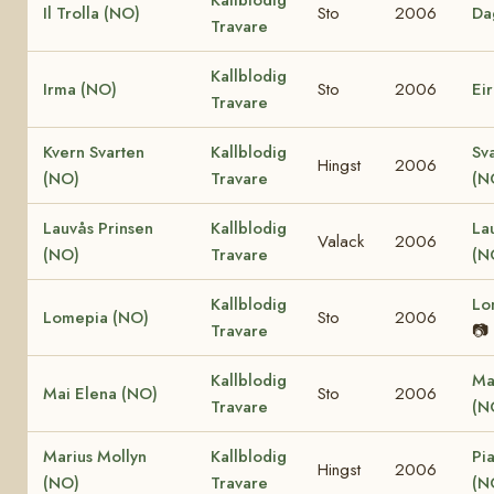
Il Trolla (NO)
Sto
2006
Da
Travare
Kallblodig
Irma (NO)
Sto
2006
Ei
Travare
Kvern Svarten
Kallblodig
Sv
Hingst
2006
(NO)
Travare
(N
Lauvås Prinsen
Kallblodig
La
Valack
2006
(NO)
Travare
(N
Kallblodig
Lo
Lomepia (NO)
Sto
2006
Travare
📷
Kallblodig
Ma
Mai Elena (NO)
Sto
2006
Travare
(N
Marius Mollyn
Kallblodig
Pi
Hingst
2006
(NO)
Travare
(N