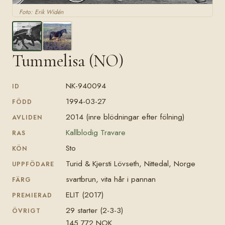
Foto: Erik Widén
Tummelisa (NO)
NK-940094
ID
1994-03-27
FÖDD
2014 (inre blödningar efter fölning)
AVLIDEN
Kallblodig Travare
RAS
Sto
KÖN
Turid & Kjersti Lövseth, Nittedal, Norge
UPPFÖDARE
svartbrun, vita hår i pannan
FÄRG
ELIT (2017)
PREMIERAD
29 starter (2-3-3)
ÖVRIGT
145 772 NOK