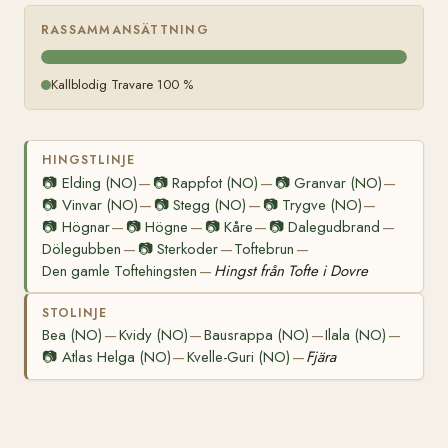
RASSAMMANSÄTTNING
Kallblodig Travare 100 %
HINGSTLINJE
📷
Elding (NO)
📷
Rappfot (NO)
📷
Granvar (NO)
—
—
—
📷
Vinvar (NO)
📷
Stegg (NO)
📷
Trygve (NO)
—
—
—
📷
Högnar
📷
Högne
📷
Kåre
📷
Dalegudbrand
—
—
—
—
Dölegubben
📷
Sterkoder
Toftebrun
—
—
—
Den gamle Toftehingsten
Hingst från Tofte i Dovre
—
STOLINJE
Bea (NO)
Kvidy (NO)
Bausrappa (NO)
Ilala (NO)
—
—
—
—
📷
Atlas Helga (NO)
Kvelle-Guri (NO)
Fjära
—
—