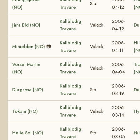
Sto
(NO)
Travare
04-12
(N
Kallblodig
2006-
Jåra Eld (NO)
Valack
Du
Travare
04-12
Kallblodig
2006-
Hi
Minielden (NO)
📷
Valack
Travare
04-11
(N
Vorset Martin
Kallblodig
2006-
Tr
Valack
(NO)
Travare
04-04
(N
Kallblodig
2006-
Durgrosa (NO)
Sto
Du
Travare
03-19
Kallblodig
2006-
Tokam (NO)
Valack
Hy
Travare
03-14
Kallblodig
2006-
Helle Sol (NO)
Sto
Nu
Travare
03-05