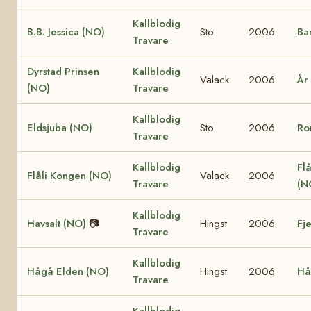
Kallblodig
B.B. Jessica (NO)
Sto
2006
Ba
Travare
Dyrstad Prinsen
Kallblodig
Valack
2006
År
(NO)
Travare
Kallblodig
Eldsjuba (NO)
Sto
2006
Ro
Travare
Kallblodig
Flå
Flåli Kongen (NO)
Valack
2006
Travare
(N
Kallblodig
Havsalt (NO)
📷
Hingst
2006
Fj
Travare
Kallblodig
Hågå Elden (NO)
Hingst
2006
Hå
Travare
Kallblodig