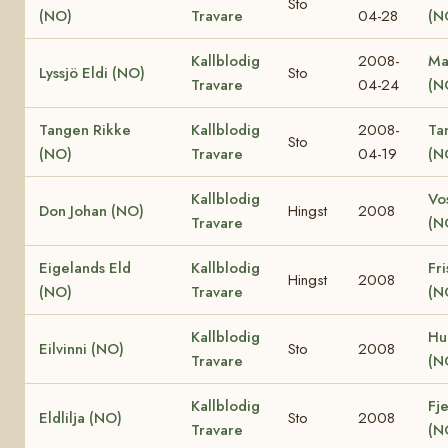
Sto
(NO)
Travare
04-28
(N
Kallblodig
2008-
Ma
Lyssjö Eldi (NO)
Sto
Travare
04-24
(N
Tangen Rikke
Kallblodig
2008-
Ta
Sto
(NO)
Travare
04-19
(N
Kallblodig
Vo
Don Johan (NO)
Hingst
2008
Travare
(N
Eigelands Eld
Kallblodig
Fri
Hingst
2008
(NO)
Travare
(N
Kallblodig
Hu
Eilvinni (NO)
Sto
2008
Travare
(N
Kallblodig
Fje
Eldlilja (NO)
Sto
2008
Travare
(N