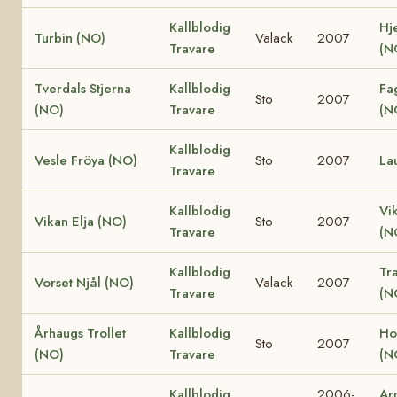
Kallblodig
Hj
Turbin (NO)
Valack
2007
Travare
(N
Tverdals Stjerna
Kallblodig
Fa
Sto
2007
(NO)
Travare
(N
Kallblodig
Vesle Fröya (NO)
Sto
2007
La
Travare
Kallblodig
Vi
Vikan Elja (NO)
Sto
2007
Travare
(N
Kallblodig
Tr
Vorset Njål (NO)
Valack
2007
Travare
(N
Århaugs Trollet
Kallblodig
Ho
Sto
2007
(NO)
Travare
(N
Kallblodig
2006-
Ar