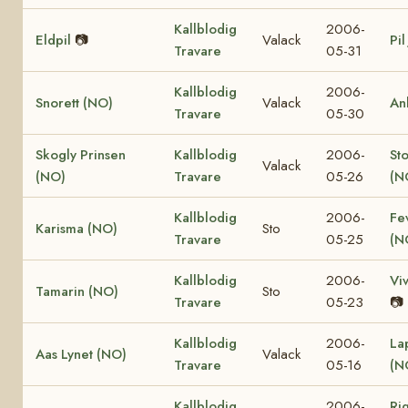
Kallblodig
2006-
Eldpil
📷
Valack
Pil
Travare
05-31
Kallblodig
2006-
Snorett (NO)
Valack
An
Travare
05-30
Skogly Prinsen
Kallblodig
2006-
St
Valack
(NO)
Travare
05-26
(N
Kallblodig
2006-
Fe
Karisma (NO)
Sto
Travare
05-25
(N
Kallblodig
2006-
Vi
Tamarin (NO)
Sto
Travare
05-23
📷
Kallblodig
2006-
La
Aas Lynet (NO)
Valack
Travare
05-16
(N
Kallblodig
2006-
Ri