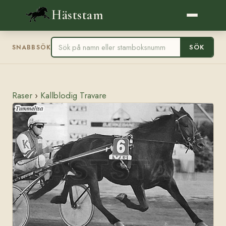
Häststam
SÖK
SNABBSÖK
Raser
›
Kallblodig Travare