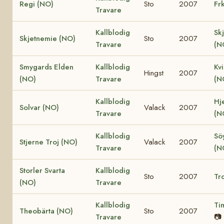
Regi (NO)
Sto
2007
Fr
Travare
Kallblodig
Sk
Skjetnemie (NO)
Sto
2007
Travare
(N
Smygards Elden
Kallblodig
Kv
Hingst
2007
(NO)
Travare
(N
Kallblodig
Hje
Solvar (NO)
Valack
2007
Travare
(N
Kallblodig
Söy
Stjerne Troj (NO)
Valack
2007
Travare
(N
Storler Svarta
Kallblodig
Sto
2007
Tro
(NO)
Travare
Kallblodig
Ti
Theobärta (NO)
Sto
2007
Travare
📷