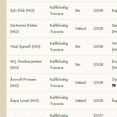
Kallblodig
Sylv Eldi (NO)
Sto
2008
Ka
Travare
Särheims Elden
Kallblodig
Sä
Valack
2008
(NO)
Travare
(N
Kallblodig
Vit
Vital Sjanell (NO)
Sto
2008
Travare
(N
W.J. Dunbarjenten
Kallblodig
En
Sto
2008
(NO)
Travare
(N
Årsvoll Prinsen
Kallblodig
Öy
Valack
2008
(NO)
Travare
📷
Kallblodig
Åspe Lynet (NO)
Valack
2008
Ås
Travare
Kallblodig
2007-