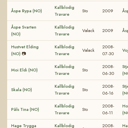
Kallblodig
Åspe Rypa (NO)
Sto
2009
Ås
Travare
Åspe Svarten
Kallblodig
Valack
2009
Ås
(NO)
Travare
Hustvet Elding
Kallblodig
2008-
Valack
Vo
(NO)
📷
Travare
07-30
Kallblodig
2008-
Stj
Moi Eldi (NO)
Sto
Travare
06-30
(N
Kallblodig
2008-
Stj
Skala (NO)
Sto
Travare
06-16
(N
Kallblodig
2008-
Ho
Påls Tina (NO)
Sto
Travare
06-11
(N
Hage Trygga
Kallblodig
2008-
Ha