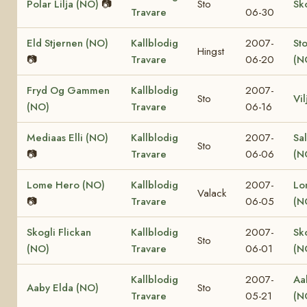
Polar Lilja (NO)
📷
Sto
Sk
Travare
06-30
Eld Stjernen (NO)
Kallblodig
2007-
St
Hingst
📷
Travare
06-20
(N
Fryd Og Gammen
Kallblodig
2007-
Sto
Vi
(NO)
Travare
06-16
Mediaas Elli (NO)
Kallblodig
2007-
Sa
Sto
📷
Travare
06-06
(N
Lome Hero (NO)
Kallblodig
2007-
Lo
Valack
📷
Travare
06-05
(N
Skogli Flickan
Kallblodig
2007-
Sk
Sto
(NO)
Travare
06-01
(N
Kallblodig
2007-
Aa
Aaby Elda (NO)
Sto
Travare
05-21
(N