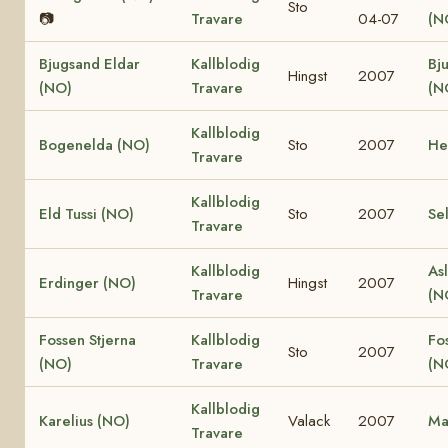
Sto
📷
Travare
04-07
(N
Bjugsand Eldar
Kallblodig
Bj
Hingst
2007
(NO)
Travare
(N
Kallblodig
Bogenelda (NO)
Sto
2007
He
Travare
Kallblodig
Eld Tussi (NO)
Sto
2007
Se
Travare
Kallblodig
Asl
Erdinger (NO)
Hingst
2007
Travare
(N
Fossen Stjerna
Kallblodig
Fo
Sto
2007
(NO)
Travare
(N
Kallblodig
Karelius (NO)
Valack
2007
Ma
Travare