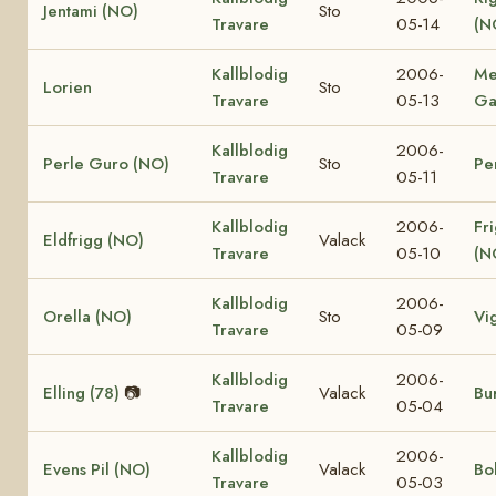
Jentami (NO)
Sto
Travare
05-14
(N
Kallblodig
2006-
Me
Lorien
Sto
Travare
05-13
Ga
Kallblodig
2006-
Perle Guro (NO)
Sto
Pe
Travare
05-11
Kallblodig
2006-
Fr
Eldfrigg (NO)
Valack
Travare
05-10
(N
Kallblodig
2006-
Orella (NO)
Sto
Vi
Travare
05-09
Kallblodig
2006-
Elling (78)
📷
Valack
Bur
Travare
05-04
Kallblodig
2006-
Evens Pil (NO)
Valack
Bo
Travare
05-03