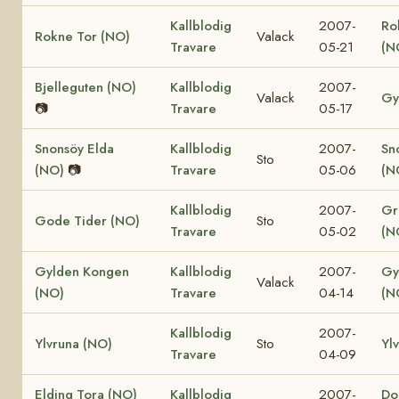
Kallblodig
2007-
Ro
Rokne Tor (NO)
Valack
Travare
05-21
(N
Bjelleguten (NO)
Kallblodig
2007-
Valack
Gy
📷
Travare
05-17
Snonsöy Elda
Kallblodig
2007-
Sn
Sto
(NO)
📷
Travare
05-06
(N
Kallblodig
2007-
Gr
Gode Tider (NO)
Sto
Travare
05-02
(N
Gylden Kongen
Kallblodig
2007-
Gy
Valack
(NO)
Travare
04-14
(N
Kallblodig
2007-
Ylvruna (NO)
Sto
Yl
Travare
04-09
Elding Tora (NO)
Kallblodig
2007-
Dol