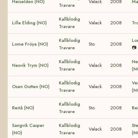
Heiselden (NO)
Valack
2008
Ma
Travare
Kallblodig
Lille Elding (NO)
Valack
2008
Tro
Travare
Kallblodig
Lo
Lome Fröya (NO)
Sto
2008
Travare
📷
Kallblodig
Ne
Nesvik Trym (NO)
Valack
2008
Travare
(N
Kallblodig
Ve
Osen Gutten (NO)
Valack
2008
Travare
(N
Kallblodig
Reitå (NO)
Sto
2008
Re
Travare
Sangvik Casper
Kallblodig
St
Valack
2008
(NO)
Travare
(N