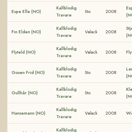
Kallblodig
Es
Espe Elle (NO)
Sto
2008
Travare
(N
Kallblodig
Stj
Fin Elden (NO)
Valack
2008
Travare
(N
Kallblodig
Flyteld (NO)
Valack
2008
Fly
Travare
Kallblodig
La
Gosen Frid (NO)
Sto
2008
Travare
(N
Kallblodig
Kle
Gullhår (NO)
Sto
2008
Travare
(N
Kallblodig
Hansemann (NO)
Valack
2008
Wi
Travare
Kallblodig