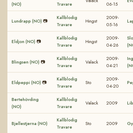
Valack
Ev
(NO)
Travare
06-15
Kallblodig
2009-
Lundrapp (NO)
📷
Hingst
La
Travare
05-16
Kallblodig
2009-
Sl
Eldjon (NO)
📷
Hingst
Travare
04-26
(N
Kallblodig
2009-
In
Blingsen (NO)
📷
Valack
Travare
04-21
(N
Kallblodig
2009-
Eldpeppi (NO)
📷
Sto
Pe
Travare
04-20
Bertehövding
Kallblodig
Valack
2009
Li
(NO)
Travare
Kallblodig
Bjellestjerna (NO)
Sto
2009
Gy
Travare