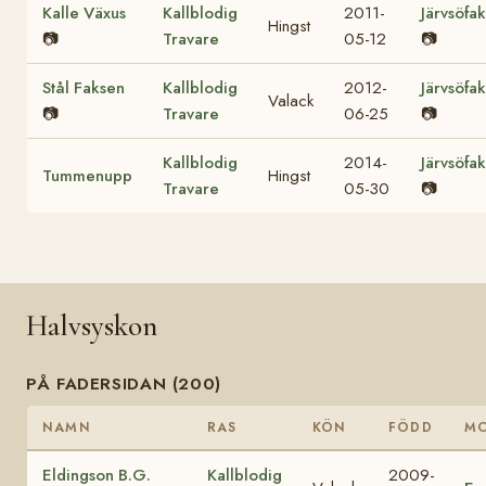
Kalle Växus
Kallblodig
2011-
Järvsöfak
Hingst
📷
Travare
05-12
📷
Stål Faksen
Kallblodig
2012-
Järvsöfak
Valack
📷
Travare
06-25
📷
Kallblodig
2014-
Järvsöfak
Tummenupp
Hingst
Travare
05-30
📷
Halvsyskon
PÅ FADERSIDAN (200)
NAMN
RAS
KÖN
FÖDD
M
Eldingson B.G.
Kallblodig
2009-