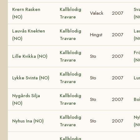
Kvern Rasken
Kallblodig
Sv
Valack
2007
(NO)
Travare
(N
Lauvås Knekten
Kallblodig
La
Hingst
2007
(NO)
Travare
(N
Kallblodig
Fr
Lille Kvikka (NO)
Sto
2007
Travare
(N
Kallblodig
Lykke Svinta (NO)
Sto
2007
Lu
Travare
Nygårds Silja
Kallblodig
Sto
2007
Bo
(NO)
Travare
Kallblodig
Ny
Nyhus Ina (NO)
Sto
2007
Travare
(N
Kallblodig