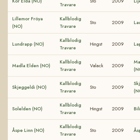
Kor Elda (NO)
Sto
2009
Li
Travare
Lillemor Fröya
Kallblodig
Sto
2009
La
(NO)
Travare
Kallblodig
Lundrapp (NO)
Hingst
2009
La
Travare
Kallblodig
Ma
Madla Elden (NO)
Valack
2009
Travare
(N
Kallblodig
Sk
Skjeggeldi (NO)
Sto
2009
Travare
(N
Kallblodig
Solelden (NO)
Hingst
2009
Bil
Travare
Kallblodig
Åspe Linn (NO)
Sto
2009
Ås
Travare