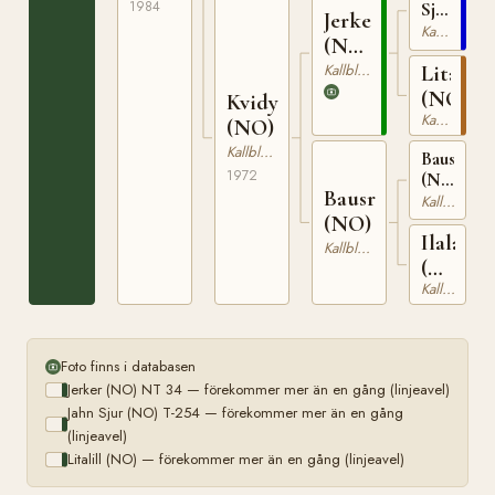
1984
Sjur
Jerker
(NO)
Kallblodig Travare
(NO)
T-
NT
Kallblodig Travare
Litalill
254
34
(NO)
Kvidy
Kallblodig Travare
(NO)
Kallblodig Travare
Bausgutt
1972
(NO)
Bausrappa
N
Kallblodig Travare
1866
(NO)
Ilala
Kallblodig Travare
(NO)
Kallblodig Travare
T-
1095
Foto finns i databasen
Jerker (NO) NT 34 — förekommer mer än en gång (linjeavel)
Jahn Sjur (NO) T-254 — förekommer mer än en gång
(linjeavel)
Litalill (NO) — förekommer mer än en gång (linjeavel)