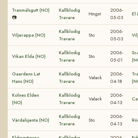
Tranmälsgutt (NO)
Kallblodig
2006-
Hingst
El
📷
Travare
05-03
Kallblodig
2006-
Viljerappa (NO)
Sto
Vi
Travare
05-03
Kallblodig
2006-
Sc
Vikan Elda (NO)
Sto
Travare
05-01
(N
Gaardens Lat
Kallblodig
2006-
Tr
Valack
Hans (NO)
Travare
04-18
(N
Kolnes Elden
Kallblodig
2006-
Valack
Ca
(NO)
Travare
04-13
Kallblodig
2006-
Värdalsjenta (NO)
Sto
Rö
Travare
04-13
Eldingstjerna
Kallblodig
2006-
Fr