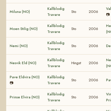
Kallblodig
Va
Miluna (NO)
Sto
2006
Travare
📷
Kallblodig
He
Moen Stilig (NO)
Sto
2006
Travare
(N
Kallblodig
Nemi (NO)
Sto
2006
De
Travare
Kallblodig
Ne
Nesvik Eld (NO)
Hingst
2006
Travare
(N
Pave Eldvira (NO)
Kallblodig
Sto
2006
Pa
📷
Travare
Kallblodig
Vi
Prinse Elvira (NO)
Sto
2006
Travare
Pr