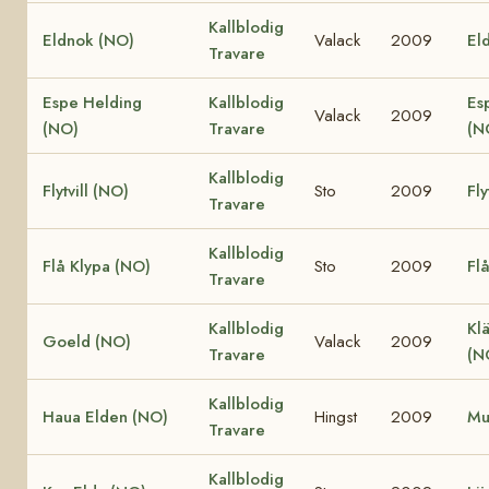
Kallblodig
Eldnok (NO)
Valack
2009
Eld
Travare
Espe Helding
Kallblodig
Es
Valack
2009
(NO)
Travare
(N
Kallblodig
Flytvill (NO)
Sto
2009
Fly
Travare
Kallblodig
Flå Klypa (NO)
Sto
2009
Fl
Travare
Kallblodig
Klä
Goeld (NO)
Valack
2009
Travare
(N
Kallblodig
Haua Elden (NO)
Hingst
2009
Mu
Travare
Kallblodig