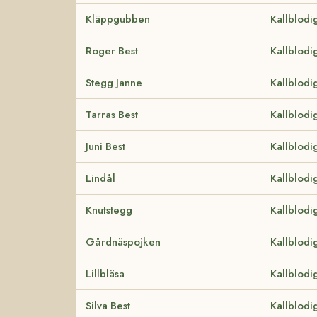
Kläppgubben
Kallblodi
Roger Best
Kallblodi
Stegg Janne
Kallblodi
Tarras Best
Kallblodi
Juni Best
Kallblodi
Lindål
Kallblodi
Knutstegg
Kallblodi
Gårdnäspojken
Kallblodi
Lillbläsa
Kallblodi
Silva Best
Kallblodi