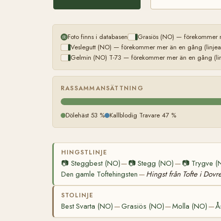
Foto finns i databasen
Grasiös (NO) — förekommer m
Veslegutt (NO) — förekommer mer än en gång (linjea
Gelmin (NO) T-73 — förekommer mer än en gång (lin
RASSAMMANSÄTTNING
Dölehäst 53 %
Kallblodig Travare 47 %
HINGSTLINJE
📷
Steggbest (NO)
📷
Stegg (NO)
📷
Trygve (
—
—
Den gamle Toftehingsten
Hingst från Tofte i Dovr
—
STOLINJE
Best Svarta (NO)
Grasiös (NO)
Molla (NO)
Å
—
—
—