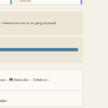
Dölehäst
— förekommer mer än en gång (linjeavel)
ben
📷
Sterkoder
Toftebrun
—
—
—
naden