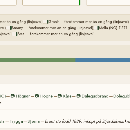
er än en gång (linjeavel)
Granit — förekommer mer än en gång (linjeavel)
vel)
Smarty — förekommer mer än en gång (linjeavel)
Molla (NO) T-371 
jeavel)
Åsta — förekommer mer än en gång (linjeavel)
NO)
📷
Högnar
📷
Högne
📷
Kåre
📷
Dalegudbrand
Dölegub
—
—
—
—
—
e
sta
Trygga
Stjerna
Brunt sto född 1889, inköpt på Stjördalsmark
—
—
—