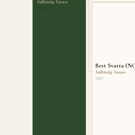
Kallblodig Travare
1960
Best Svarta (N
Kallblodig Travare
1951