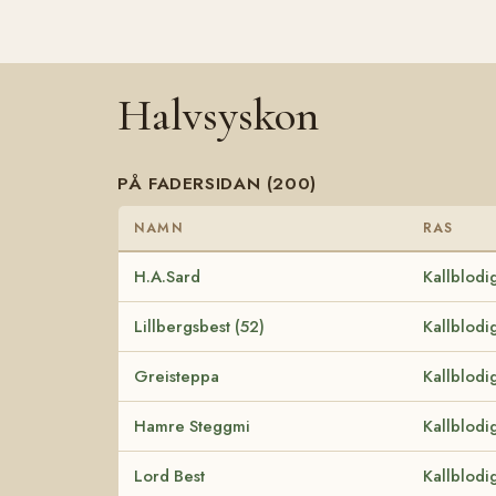
Halvsyskon
PÅ FADERSIDAN (200)
NAMN
RAS
H.A.Sard
Kallblodi
Lillbergsbest (52)
Kallblodi
Greisteppa
Kallblodi
Hamre Steggmi
Kallblodi
Lord Best
Kallblodi