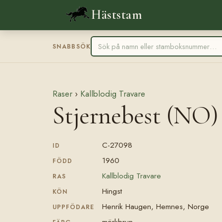
Häststam
SNABBSÖK
Raser
›
Kallblodig Travare
Stjernebest (NO)
C-27098
ID
1960
FÖDD
Kallblodig Travare
RAS
Hingst
KÖN
Henrik Haugen, Hemnes, Norge
UPPFÖDARE
mörkbrun