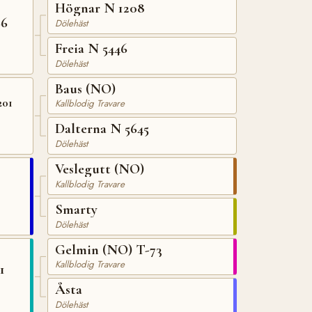
Högnar N 1208
66
Dölehäst
Freia N 5446
Dölehäst
Baus (NO)
201
Kallblodig Travare
Dalterna N 5645
Dölehäst
Veslegutt (NO)
Kallblodig Travare
Smarty
Dölehäst
Gelmin (NO) T-73
Kallblodig Travare
1
Åsta
Dölehäst