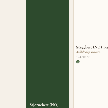
Steggbest (NO) T-2
Kallblodig Travare
1947-03-21
Stjernebest (NO)