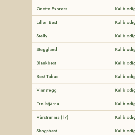
Onette Express
Kallblodi
Lillen Best
Kallblodi
Stelly
Kallblodi
Steggland
Kallblodi
Blankbest
Kallblodi
Best Tabac
Kallblodi
Vinnstegg
Kallblodi
Trollstjärna
Kallblodi
Vårstrimma (17)
Kallblodi
Skogsbest
Kallblodi