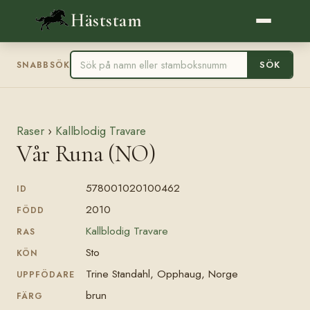
Häststam
SÖK
SNABBSÖK
Raser
›
Kallblodig Travare
Vår Runa (NO)
578001020100462
ID
2010
FÖDD
Kallblodig Travare
RAS
Sto
KÖN
Trine Standahl, Opphaug, Norge
UPPFÖDARE
brun
FÄRG