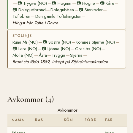
📷
Trygve (NO)
📷
Högnar
📷
Högne
📷
Kåre
—
—
—
—
—
📷
Dalegudbrand
Dölegubben
📷
Sterkoder
—
—
—
Toftebrun
Den gamle Toftehingsten
—
—
Hingst från Tofte i Dovre
STOLINJE
Runa Mi (NO)
📷
Söstra (NO)
Komnes Stjerne (NO)
—
—
—
📷
Lara (NO)
📷
Ljönna (NO)
Grasiös (NO)
—
—
—
Molla (NO)
Åsta
Trygga
Stjerna
—
—
—
—
Brunt sto född 1889, inköpt på Stjördalsmarknaden
Avkommor (4)
Avkommor
NAMN
RAS
KÖN
FÖDD
FAR
Stjerna
Moe