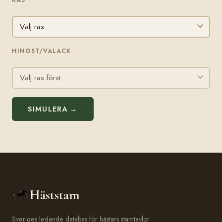
HINGST/VALACK
SIMULERA →
Häststam
Sveriges ledande databas för hästars stamtavlor