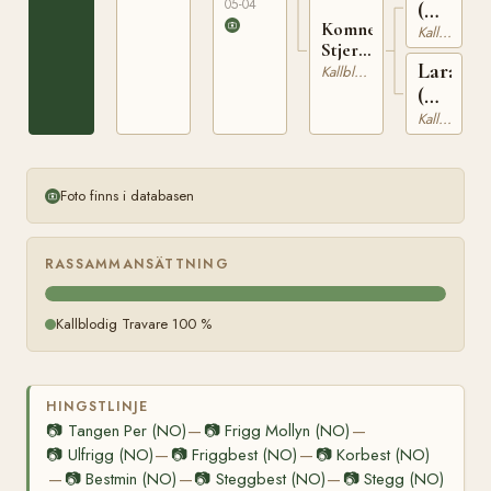
05-04
(NO)
Komnes
N
Kallblodig Travare
Stjerne
2255
Lara
(NO)
Kallblodig Travare
(NO)
T-
Kallblodig Travare
23389
Foto finns i databasen
RASSAMMANSÄTTNING
Kallblodig Travare 100 %
HINGSTLINJE
📷
Tangen Per (NO)
📷
Frigg Mollyn (NO)
—
—
📷
Ulfrigg (NO)
📷
Friggbest (NO)
📷
Korbest (NO)
—
—
📷
Bestmin (NO)
📷
Steggbest (NO)
📷
Stegg (NO)
—
—
—