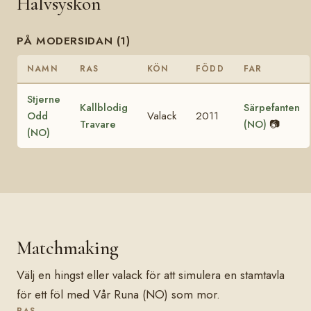
Halvsyskon
PÅ MODERSIDAN (1)
NAMN
RAS
KÖN
FÖDD
FAR
Stjerne
Kallblodig
Särpefanten
Odd
Valack
2011
Travare
(NO)
📷
(NO)
Matchmaking
Välj en hingst eller valack för att simulera en stamtavla
för ett föl med Vår Runa (NO) som mor.
RAS