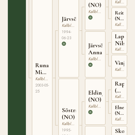
(NO)
Kallblodig Travare
(NO)
Kallblodig Travare
Reitlisa
Järvsöfaks
(NO)
T-
Kallblodig Travare
Kallblodig Travare
23099
1994-
Lapp
06-23
Nils
Järvsö
Kallblodig Travare
Anna
Kallblodig Travare
Vinjänt
Runa
Kallblodig Travare
Mi
(NO)
Kallblodig Travare
Rappfo
2003-05-
(NO)
25
Elding
NT
Kallblodig Travare
(NO)
75
Kallblodig Travare
Elnett
Söstra
(NO)
(NO)
T-
Kallblodig Travare
Kallblodig Travare
24864
Skorve
1995-