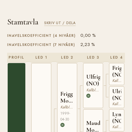
Stamtavla
SKRIV UT / DELA
0,00 %
INAVELSKOEFFICIENT (4 NIVÅER)
2,23 %
INAVELSKOEFFICIENT (7 NIVÅER)
PROFIL
LED 1
LED 2
LED 3
LED 4
Friggbe
(NO)
Ulfrigg
Kallblodig Travare
(NO)
Kallblodig Travare
Ulrigel
Frigg
(NO)
Mollyn
Kallblodig Travare
(NO)
Kallblodig Travare
Lyngsva
1999-
04-30
(NO)
Maud
Kallblodig Travare
Mollyn