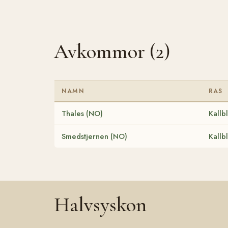
Avkommor (2)
NAMN
RAS
Thales (NO)
Kallb
Smedstjernen (NO)
Kallb
Halvsyskon