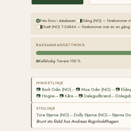
Foto finns i databasen
Elding (NO) — förekommer me
Elnett (NO) T-24864 — förekommer mer än en gång (l
RASSAMMANSÄTTNING
Kallblodig Travare 100 %
HINGSTLINJE
📷
Bork Odin (NO)
📷
Moe Odin (NO)
📷
Eldin
—
—
📷
Högne
📷
Kåre
📷
Dalegudbrand
Dölegu
—
—
—
STOLINJE
Tora Stjerna (NO)
Dolly Stjerna (NO)
Stjerne Do
—
—
Brunt sto född hos Andreas Rognholdthagen