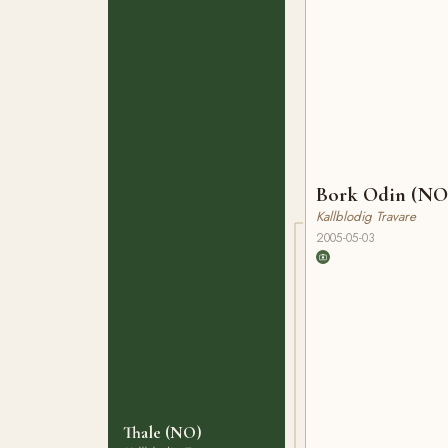
Bork Odin (NO
Kallblodig Travare
2005-05-03
Thale (NO)