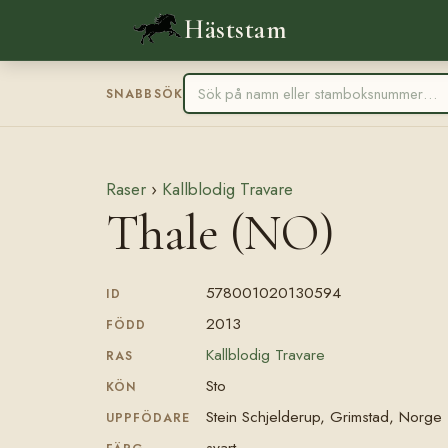
Häststam
SNABBSÖK
Raser
›
Kallblodig Travare
Thale (NO)
578001020130594
ID
2013
FÖDD
Kallblodig Travare
RAS
Sto
KÖN
Stein Schjelderup, Grimstad, Norge
UPPFÖDARE
svart