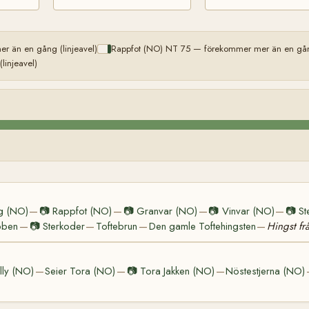
r än en gång (linjeavel)
Rappfot (NO) NT 75 — förekommer mer än en gång
injeavel)
g (NO)
📷
Rappfot (NO)
📷
Granvar (NO)
📷
Vinvar (NO)
📷
St
—
—
—
—
bben
📷
Sterkoder
Toftebrun
Den gamle Toftehingsten
Hingst fr
—
—
—
—
lly (NO)
Seier Tora (NO)
📷
Tora Jakken (NO)
Nöstestjerna (NO)
—
—
—