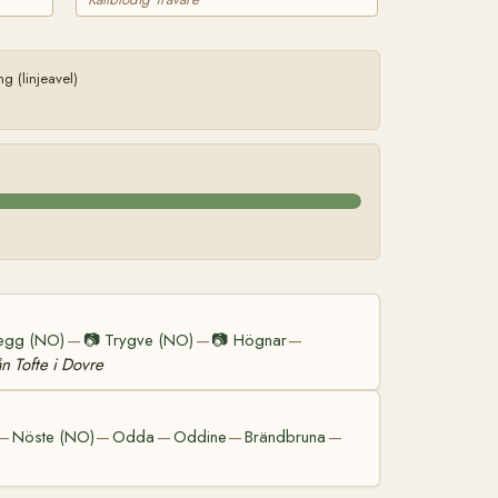
 (linjeavel)
egg (NO)
📷
Trygve (NO)
📷
Högnar
—
—
—
ån Tofte i Dovre
Nöste (NO)
Odda
Oddine
Brändbruna
—
—
—
—
—