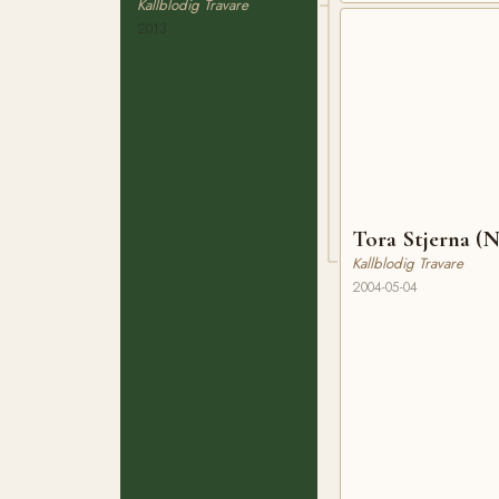
Kallblodig Travare
2013
Tora Stjerna (
Kallblodig Travare
2004-05-04