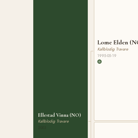
Lome Elden (N
Kallblodig Travare
1995-05-19
Ellestad Vinna (NO)
Kallblodig Travare
2003