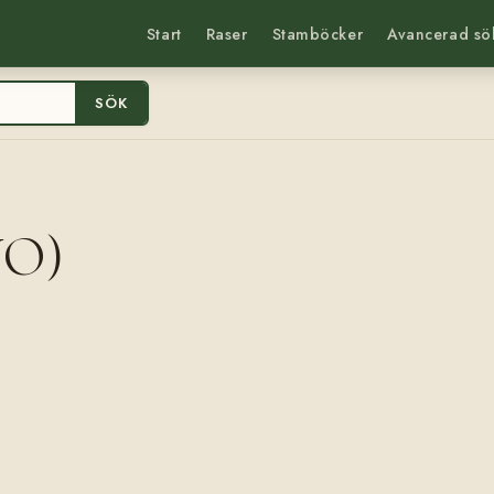
Start
Raser
Stamböcker
Avancerad sö
SÖK
NO)