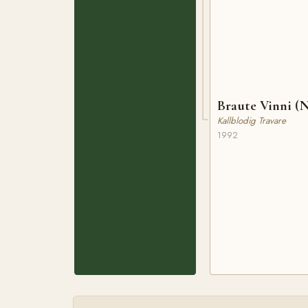
Braute Vinni (
Kallblodig Travare
1992