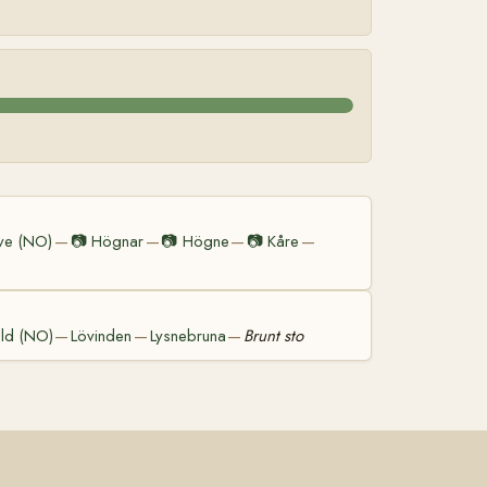
ve (NO)
📷
Högnar
📷
Högne
📷
Kåre
—
—
—
—
ld (NO)
Lövinden
Lysnebruna
Brunt sto
—
—
—