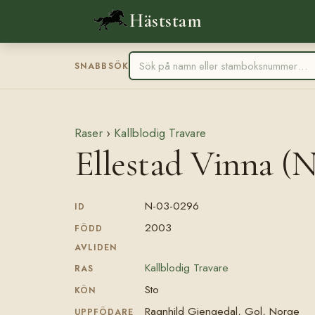
Häststam
SNABBSÖK
Raser
›
Kallblodig Travare
Ellestad Vinna (
N-03-0296
ID
2003
FÖDD
AVLIDEN
Kallblodig Travare
RAS
Sto
KÖN
Ragnhild Gjengedal, Gol, Norge
UPPFÖDARE