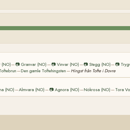
t (NO)
📷
Granvar (NO)
📷
Vinvar (NO)
📷
Stegg (NO)
📷
Tryg
—
—
—
—
Toftebrun
Den gamle Toftehingsten
Hingst från Tofte i Dovre
—
—
ina (NO)
Almvara (NO)
📷
Agnora (NO)
Nökrosa (NO)
Tora Vo
—
—
—
—