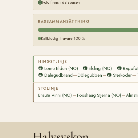
Foto finns i databasen
RASSAMMANSÄTTNING
Kallblodig Travare 100 %
HINGSTLINJE
📷
Lome Elden (NO)
📷
Elding (NO)
📷
Rappfo
—
—
📷
Dalegudbrand
Dölegubben
📷
Sterkoder
—
—
—
STOLINJE
Braute Vinni (NO)
Fosshaug Stjerna (NO)
Almst
—
—
Halvsyskon