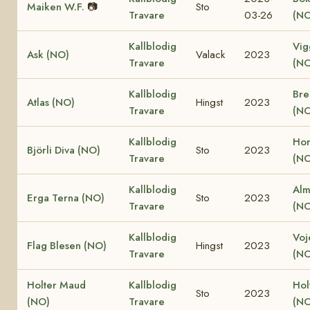
Maiken W.F.
📷
Sto
Travare
03-26
(NO
Kallblodig
Vig
Ask (NO)
Valack
2023
Travare
(NO
Kallblodig
Bre
Atlas (NO)
Hingst
2023
Travare
(NO
Kallblodig
Hor
Björli Diva (NO)
Sto
2023
Travare
(NO
Kallblodig
Alm
Erga Terna (NO)
Sto
2023
Travare
(NO
Kallblodig
Voj
Flag Blesen (NO)
Hingst
2023
Travare
(NO
Holter Maud
Kallblodig
Hol
Sto
2023
(NO)
Travare
(NO