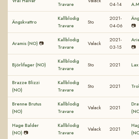
Vrål Halvar
Valack
Travare
04-14
A.M
Kallblodig
2021-
Äng
Ängskvattro
Sto
Travare
04-06
📷
Kallblodig
2021-
Ari
Aramis (NO)
📷
Valack
Travare
03-15
📷
Kallblodig
Björlifager (NO)
Sto
2021
Lax
Travare
Brazze Blizzi
Kallblodig
Sto
2021
Tro
(NO)
Travare
Brenne Brutus
Kallblodig
Dra
Valack
2021
(NO)
Travare
(NO
Hage Balder
Kallblodig
Hag
Valack
2021
(NO)
📷
Travare
(NO