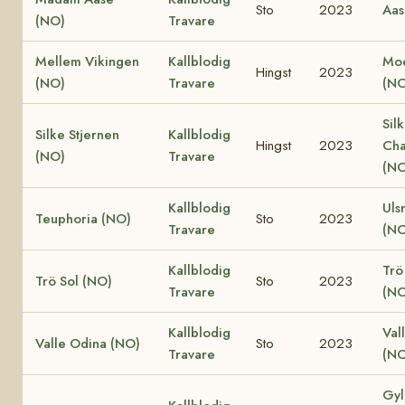
Sto
2023
Aas
(NO)
Travare
Mellem Vikingen
Kallblodig
Moe
Hingst
2023
(NO)
Travare
(NO
Sil
Silke Stjernen
Kallblodig
Hingst
2023
Cha
(NO)
Travare
(NO
Kallblodig
Uls
Teuphoria (NO)
Sto
2023
Travare
(NO
Kallblodig
Trö
Trö Sol (NO)
Sto
2023
Travare
(NO
Kallblodig
Val
Valle Odina (NO)
Sto
2023
Travare
(NO
Gyl