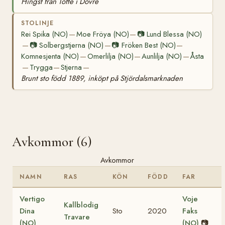
Hingst från Tofte i Dovre
STOLINJE
Rei Spika (NO)
Moe Fröya (NO)
📷
Lund Blessa (NO)
—
—
📷
Solbergstjerna (NO)
📷
Fröken Best (NO)
—
—
—
Komnesjenta (NO)
Omerlilja (NO)
Aunlilja (NO)
Åsta
—
—
—
Trygga
Stjerna
—
—
—
Brunt sto född 1889, inköpt på Stjördalsmarknaden
Avkommor (6)
Avkommor
NAMN
RAS
KÖN
FÖDD
FAR
Vertigo
Voje
Kallblodig
Dina
Sto
2020
Faks
Travare
(NO)
(NO)
📷