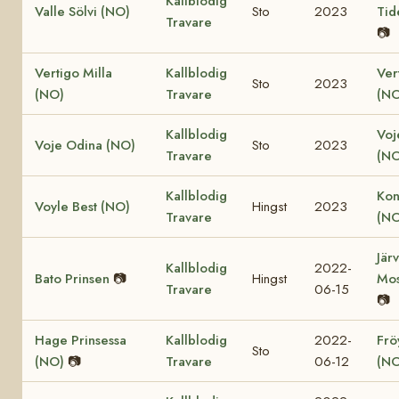
Kallblodig
Valle Sölvi (NO)
Sto
2023
Tid
Travare
📷
Vertigo Milla
Kallblodig
Ver
Sto
2023
(NO)
Travare
(NO
Kallblodig
Voj
Voje Odina (NO)
Sto
2023
Travare
(NO
Kallblodig
Kon
Voyle Best (NO)
Hingst
2023
Travare
(NO
Jär
Kallblodig
2022-
Bato Prinsen
📷
Hingst
Mos
Travare
06-15
📷
Hage Prinsessa
Kallblodig
2022-
Fröy
Sto
(NO)
📷
Travare
06-12
(NO