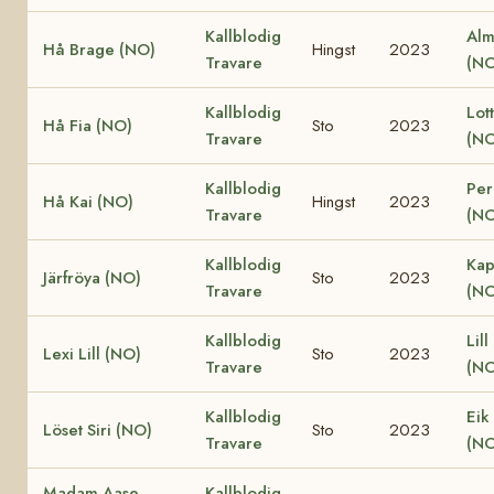
Kallblodig
Alm
Hå Brage (NO)
Hingst
2023
Travare
(NO
Kallblodig
Lot
Hå Fia (NO)
Sto
2023
Travare
(NO
Kallblodig
Per
Hå Kai (NO)
Hingst
2023
Travare
(NO
Kallblodig
Kap
Järfröya (NO)
Sto
2023
Travare
(NO
Kallblodig
Lill
Lexi Lill (NO)
Sto
2023
Travare
(NO
Kallblodig
Eik
Löset Siri (NO)
Sto
2023
Travare
(NO
Madam Aase
Kallblodig