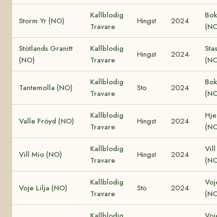
Kallblodig
Bok
Storm Yr (NO)
Hingst
2024
Travare
(NO
Stötlands Granitt
Kallblodig
Sta
Hingst
2024
(NO)
Travare
(NO
Kallblodig
Bok
Tantemolla (NO)
Sto
2024
Travare
(NO
Kallblodig
Hjel
Valle Fröyd (NO)
Hingst
2024
Travare
(NO
Kallblodig
Vill
Vill Mio (NO)
Hingst
2024
Travare
(NO
Kallblodig
Voj
Voje Lilja (NO)
Sto
2024
Travare
(NO
Kallblodig
Voj