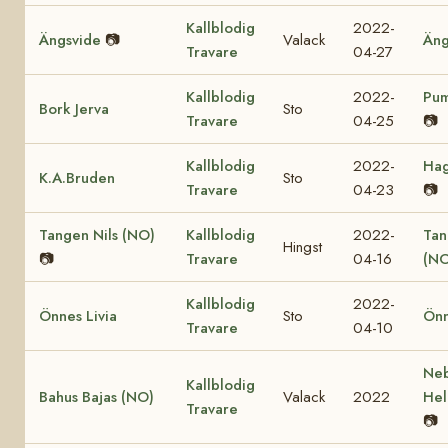
Kallblodig
2022-
Ängsvide
📷
Valack
Äng
Travare
04-27
Kallblodig
2022-
Pum
Bork Jerva
Sto
Travare
04-25
📷
Kallblodig
2022-
Hag
K.A.Bruden
Sto
Travare
04-23
📷
Tangen Nils (NO)
Kallblodig
2022-
Tan
Hingst
📷
Travare
04-16
(NO
Kallblodig
2022-
Önnes Livia
Sto
Önn
Travare
04-10
Ne
Kallblodig
Bahus Bajas (NO)
Valack
2022
Hel
Travare
📷