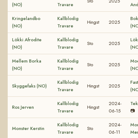
Sto
2025
(NO)
Travare
And
Kringelandbo
Kallblodig
Bok
Hingst
2025
(NO)
Travare
(NO
Lökki Afrodite
Kallblodig
Lök
Sto
2025
(NO)
Travare
(NO
Mellem Borka
Kallblodig
Moe
Sto
2025
(NO)
Travare
(NO
Kallblodig
Fas
Skyggefaks (NO)
Hingst
2025
Travare
(NO
Kallblodig
2024-
Tek
Ros Jerven
Hingst
Travare
06-15
📷
Kallblodig
2024-
Mon
Monster Kerstin
Sto
Travare
06-11
Mer