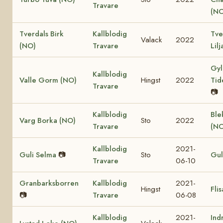
Travare
(NO
Tverdals Birk
Kallblodig
Tve
Valack
2022
(NO)
Travare
Lil
Gyl
Kallblodig
Valle Gorm (NO)
Hingst
2022
Tid
Travare
📷
Kallblodig
Ble
Varg Borka (NO)
Sto
2022
Travare
(NO
Kallblodig
2021-
Guli Selma
📷
Sto
Gul
Travare
06-10
Granbarksborren
Kallblodig
2021-
Hingst
Fli
📷
Travare
06-08
Kallblodig
2021-
Ind