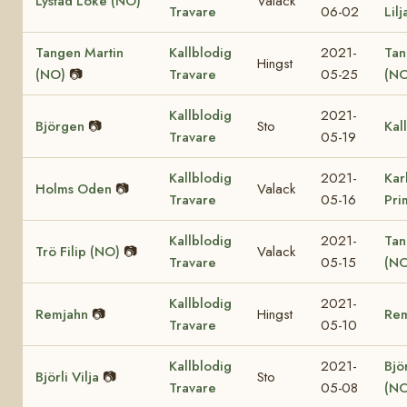
Lystad Loke (NO)
Valack
Travare
06-02
Lil
Tangen Martin
Kallblodig
2021-
Tan
Hingst
(NO)
📷
Travare
05-25
(NO
Kallblodig
2021-
Björgen
📷
Sto
Kal
Travare
05-19
Kallblodig
2021-
Kar
Holms Oden
📷
Valack
Travare
05-16
Pri
Kallblodig
2021-
Tan
Trö Filip (NO)
📷
Valack
Travare
05-15
(NO
Kallblodig
2021-
Remjahn
📷
Hingst
Re
Travare
05-10
Kallblodig
2021-
Björ
Björli Vilja
📷
Sto
Travare
05-08
(NO