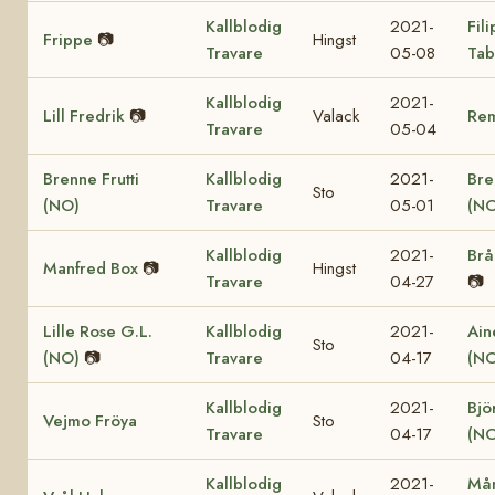
Kallblodig
2021-
Fil
Frippe
📷
Hingst
Travare
05-08
Tab
Kallblodig
2021-
Lill Fredrik
📷
Valack
Re
Travare
05-04
Brenne Frutti
Kallblodig
2021-
Bre
Sto
(NO)
Travare
05-01
(NO
Kallblodig
2021-
Brå
Manfred Box
📷
Hingst
Travare
04-27
📷
Lille Rose G.L.
Kallblodig
2021-
Ain
Sto
(NO)
📷
Travare
04-17
(NO
Kallblodig
2021-
Bjö
Vejmo Fröya
Sto
Travare
04-17
(NO
Kallblodig
2021-
Mån