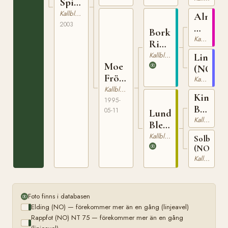
Spika
1543
(NO)
Kallblodig Travare
Alm
2003
Rigel
Bork
(NO)
Kallblodig Travare
Rigel
(NO)
Kallblodig Travare
Linsi
Moe
(NO)
Fröya
Kallblodig Travare
(NO)
Kallblodig Travare
Kinge
1995-
Balder
05-11
Lund
(NO)
Kallblodig Travare
Blessa
(NO)
Kallblodig Travare
Solbergst
(NO)
Kallblodig Travare
Foto finns i databasen
Elding (NO) — förekommer mer än en gång (linjeavel)
Rappfot (NO) NT 75 — förekommer mer än en gång