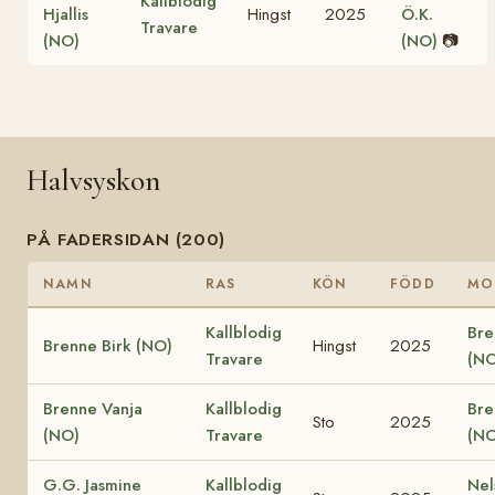
Kallblodig
Hjallis
Hingst
2025
Ö.K.
Travare
(NO)
(NO)
📷
Halvsyskon
PÅ FADERSIDAN (200)
NAMN
RAS
KÖN
FÖDD
MO
Kallblodig
Bre
Brenne Birk (NO)
Hingst
2025
Travare
(NO
Brenne Vanja
Kallblodig
Bre
Sto
2025
(NO)
Travare
(NO
G.G. Jasmine
Kallblodig
Nel