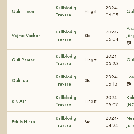
Kallblodig
2024-
Guli Timon
Hingst
Gul
Travare
06-05
Als
Kallblodig
2024-
Vejmo Vacker
Sto
Jör
Travare
06-04
📷
Kallblodig
2024-
Guli Panter
Hingst
Gul
Travare
05-25
Kallblodig
2024-
Lo
Guli Ida
Sto
Travare
05-13
📷
Kallblodig
2024-
Kol
R.K.Ash
Hingst
Travare
05-07
(NO
Kallblodig
2024-
Nes
Eskils Hirka
Sto
Travare
04-24
Jer