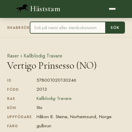
Häststam
SÖK
SNABBSÖK
Raser
›
Kallblodig Travare
Vertigo Prinsesso (NO)
578001020130246
ID
2013
FÖDD
Kallblodig Travare
RAS
Sto
KÖN
Håkon B. Steine, Norheimsund, Norge
UPPFÖDARE
gulbrun
FÄRG