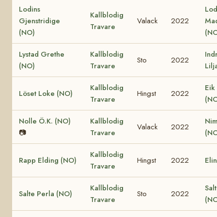
Lodins
Lod
Kallblodig
Gjenstridige
Valack
2022
Ma
Travare
(NO)
(NO
Lystad Grethe
Kallblodig
Ind
Sto
2022
(NO)
Travare
Lil
Kallblodig
Eik
Löset Loke (NO)
Hingst
2022
Travare
(NO
Nolle Ö.K. (NO)
Kallblodig
Nim
Valack
2022
📷
Travare
(NO
Kallblodig
Rapp Elding (NO)
Hingst
2022
Eli
Travare
Kallblodig
Sal
Salte Perla (NO)
Sto
2022
Travare
(NO