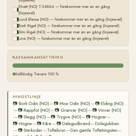
(linjeavel)
Elnett (NO) T-24864 — förekommer mer än en gång
(linjeavel)
Lund Blessa (NO) — förekommer mer än en gång (linjeavel)
Bork Rigel (NO) — förekommer mer än en gång (linjeavel)
Alm Rigel (NO) — förekommer mer än en gång (linjeavel)
Linsi (NO) — förekommer mer än en gång (linjeavel)
RASSAMMANSÄTTNING
Kallblodig Travare 100 %
HINGSTLINJE
📷
Bork Odin (NO)
📷
Moe Odin (NO)
📷
Elding (NO)
—
—
📷
Rappfot (NO)
📷
Granvar (NO)
📷
Vinvar (NO)
—
—
—
📷
Stegg (NO)
📷
Trygve (NO)
📷
Högnar
—
—
—
—
📷
Högne
📷
Kåre
📷
Dalegudbrand
Dölegubben
—
—
—
📷
Sterkoder
Toftebrun
Den gamle Toftehingsten
—
—
—
—