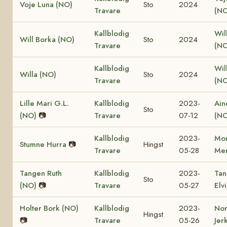
Voje Luna (NO)
Sto
2024
Travare
(NO
Kallblodig
Wil
Will Borka (NO)
Sto
2024
Travare
(NO
Kallblodig
Will
Willa (NO)
Sto
2024
Travare
(NO
Lille Mari G.L.
Kallblodig
2023-
Ain
Sto
(NO)
📷
Travare
07-12
(NO
Kallblodig
2023-
Mon
Stumne Hurra
📷
Hingst
Travare
05-28
Mer
Tangen Ruth
Kallblodig
2023-
Tan
Sto
(NO)
📷
Travare
05-27
Elv
Holter Bork (NO)
Kallblodig
2023-
No
Hingst
📷
Travare
05-26
Jer