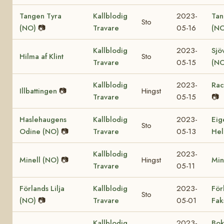
Tangen Tyra
Kallblodig
2023-
Tan
Sto
(NO)
📷
Travare
05-16
(NO
Kallblodig
2023-
Sjö
Hilma af Klint
Sto
Travare
05-15
(NO
Kallblodig
2023-
Rac
Illbattingen
📷
Hingst
Travare
05-15
📷
Haslehaugens
Kallblodig
2023-
Eig
Sto
Odine (NO)
📷
Travare
05-13
Hel
Kallblodig
2023-
Minell (NO)
📷
Hingst
Min
Travare
05-11
Förlands Lilja
Kallblodig
2023-
För
Sto
(NO)
📷
Travare
05-01
Fak
Kallblodig
2023-
Bok