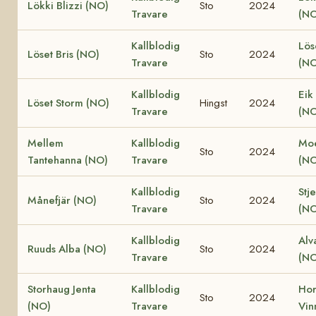
Lökki Blizzi (NO)
Sto
2024
Travare
(NO
Kallblodig
Lös
Löset Bris (NO)
Sto
2024
Travare
(NO
Kallblodig
Eik
Löset Storm (NO)
Hingst
2024
Travare
(NO
Mellem
Kallblodig
Moe
Sto
2024
Tantehanna (NO)
Travare
(NO
Kallblodig
Stj
Månefjär (NO)
Sto
2024
Travare
(NO
Kallblodig
Alv
Ruuds Alba (NO)
Sto
2024
Travare
(NO
Storhaug Jenta
Kallblodig
Ho
Sto
2024
(NO)
Travare
Vin