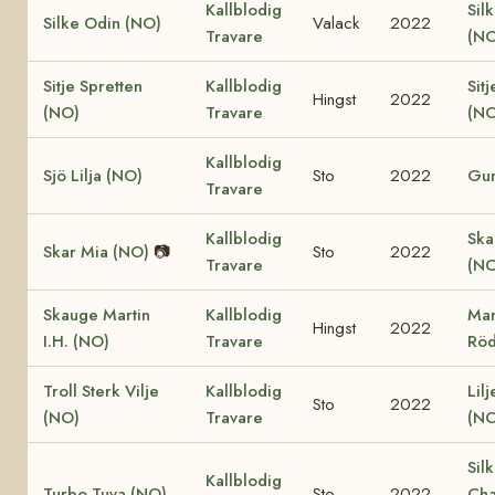
Kallblodig
Sil
Silke Odin (NO)
Valack
2022
Travare
(NO
Sitje Spretten
Kallblodig
Sitj
Hingst
2022
(NO)
Travare
(NO
Kallblodig
Sjö Lilja (NO)
Sto
2022
Gun
Travare
Kallblodig
Ska
Skar Mia (NO)
📷
Sto
2022
Travare
(NO
Skauge Martin
Kallblodig
Mar
Hingst
2022
I.H. (NO)
Travare
Röd
Troll Sterk Vilje
Kallblodig
Lil
Sto
2022
(NO)
Travare
(NO
Sil
Kallblodig
Turbo Tuva (NO)
Sto
2022
Cha