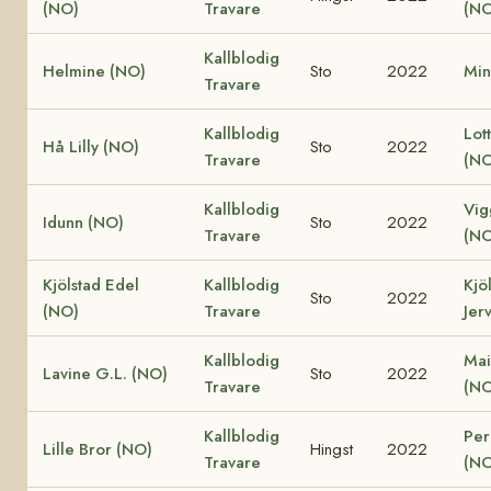
(NO)
Travare
(NO
Kallblodig
Helmine (NO)
Sto
2022
Min
Travare
Kallblodig
Lot
Hå Lilly (NO)
Sto
2022
Travare
(NO
Kallblodig
Vig
Idunn (NO)
Sto
2022
Travare
(NO
Kjölstad Edel
Kallblodig
Kjö
Sto
2022
(NO)
Travare
Jer
Kallblodig
Mai
Lavine G.L. (NO)
Sto
2022
Travare
(NO
Kallblodig
Perl
Lille Bror (NO)
Hingst
2022
Travare
(NO