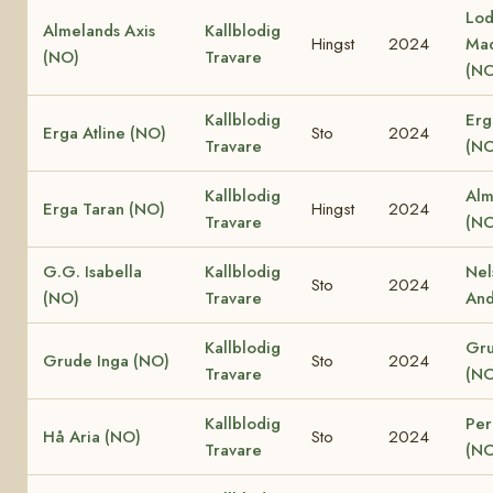
Lod
Almelands Axis
Kallblodig
Hingst
2024
Ma
(NO)
Travare
(NO
Kallblodig
Erg
Erga Atline (NO)
Sto
2024
Travare
(NO
Kallblodig
Alm
Erga Taran (NO)
Hingst
2024
Travare
(NO
G.G. Isabella
Kallblodig
Nel
Sto
2024
(NO)
Travare
And
Kallblodig
Gru
Grude Inga (NO)
Sto
2024
Travare
(NO
Kallblodig
Per
Hå Aria (NO)
Sto
2024
Travare
(NO