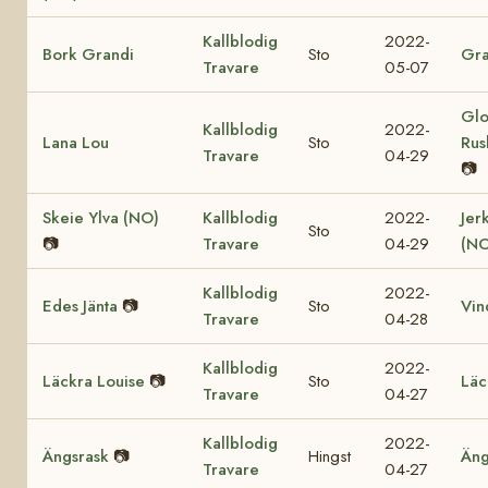
Kallblodig
2022-
Bork Grandi
Sto
Gra
Travare
05-07
Glo
Kallblodig
2022-
Lana Lou
Sto
Rus
Travare
04-29
📷
Skeie Ylva (NO)
Kallblodig
2022-
Jer
Sto
📷
Travare
04-29
(NO
Kallblodig
2022-
Edes Jänta
📷
Sto
Vin
Travare
04-28
Kallblodig
2022-
Läckra Louise
📷
Sto
Läc
Travare
04-27
Kallblodig
2022-
Ängsrask
📷
Hingst
Äng
Travare
04-27