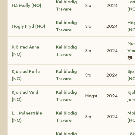
Kallblodig
Lot
Hå Molly (NO)
Sto
2024
Travare
(NO
Kallblodig
Hög
Högly Fryd (NO)
Sto
2024
Travare
(NO
Nor
Kjölstad Anna
Kallblodig
Sto
2024
Vin
(NO)
Travare
📷
Kjölstad Perla
Kallblodig
Sjö
Sto
2024
(NO)
Travare
(NO
Kjölstad Vind
Kallblodig
Kjö
Hingst
2024
(NO)
Travare
Jer
L.I. Månestråle
Kallblodig
Moi
Sto
2024
(NO)
Travare
(NO
Kallblodig
Lök