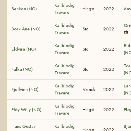
Kallblodig
Banken (NO)
Hingst
2022
Aas
Travare
Kallblodig
Ori
Bork Ane (NO)
Sto
2022
Travare
📷
Kallblodig
Eld
Eldvira (NO)
Sto
2022
Travare
(NO
Kallblodig
Tor
Falka (NO)
Sto
2022
Travare
(NO
Kallblodig
Lan
Fjellvinn (NO)
Valack
2022
Travare
(NO
Kallblodig
Flöy Willy (NO)
Hingst
2022
Flö
Travare
Hans Gustav
Kallblodig
Bjö
Hingst
2022