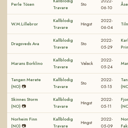
Kallblodig
2022-
Perle Tösen
Sto
Åse
Travare
06-10
Kallblodig
2022-
W.M.Lillebror
Hingst
Til
Travare
06-04
Kallblodig
2022-
Kar
Dragsveds Ava
Sto
Travare
05-29
Pri
Kallblodig
2022-
Marans Borklino
Valack
Mar
Travare
05-24
Tangen Merete
Kallblodig
2022-
Tan
Sto
(NO)
📷
Travare
05-15
(NO
Skinnes Storm
Kallblodig
2022-
Fjo
Hingst
(NO)
📷
Travare
05-11
(NO
Norheim Finn
Kallblodig
2022-
No
Hingst
(NO)
📷
Travare
05-09
Fak