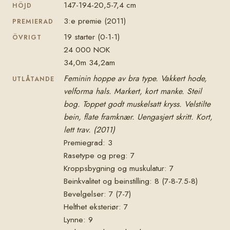
147-194-20,5-7,4 cm
HÖJD
3:e premie (2011)
PREMIERAD
19 starter (0-1-1)
ÖVRIGT
24 000 NOK
34,0m 34,2am
Feminin hoppe av bra type. Vakkert hode,
UTLÅTANDE
velforma hals. Markert, kort manke. Steil
bog. Toppet godt muskelsatt kryss. Velstilte
bein, flate framknær. Uengasjert skritt. Kort,
lett trav. (2011)
Premiegrad: 3
Rasetype og preg: 7
Kroppsbygning og muskulatur: 7
Beinkvalitet og beinstilling: 8 (7-8-7.5-8)
Bevelgelser: 7 (7-7)
Helthet eksteriør: 7
Lynne: 9