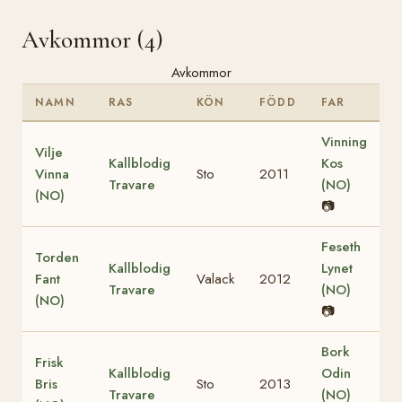
Avkommor (4)
Avkommor
NAMN
RAS
KÖN
FÖDD
FAR
Vinning
Vilje
Kallblodig
Kos
Vinna
Sto
2011
Travare
(NO)
(NO)
📷
Feseth
Torden
Kallblodig
Lynet
Fant
Valack
2012
Travare
(NO)
(NO)
📷
Bork
Frisk
Kallblodig
Odin
Bris
Sto
2013
Travare
(NO)