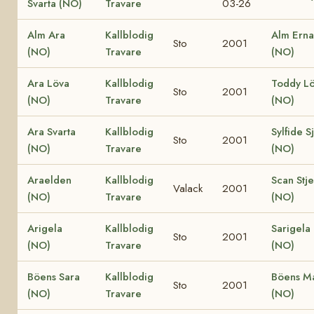
Svarta (NO)
Travare
03-26
Alm Ara
Kallblodig
Alm Erna
Sto
2001
(NO)
Travare
(NO)
Ara Löva
Kallblodig
Toddy L
Sto
2001
(NO)
Travare
(NO)
Ara Svarta
Kallblodig
Sylfide S
Sto
2001
(NO)
Travare
(NO)
Araelden
Kallblodig
Scan Stj
Valack
2001
(NO)
Travare
(NO)
Arigela
Kallblodig
Sarigela
Sto
2001
(NO)
Travare
(NO)
Böens Sara
Kallblodig
Böens M
Sto
2001
(NO)
Travare
(NO)