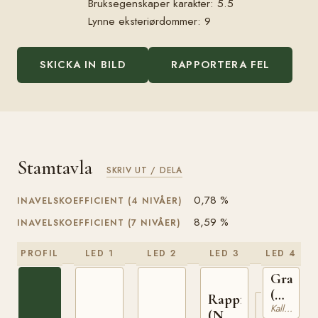
Bruksegenskaper karakter: 5.5
Lynne eksteriørdommer: 9
SKICKA IN BILD
RAPPORTERA FEL
Stamtavla
SKRIV UT / DELA
0,78 %
INAVELSKOEFFICIENT (4 NIVÅER)
8,59 %
INAVELSKOEFFICIENT (7 NIVÅER)
PROFIL
LED 1
LED 2
LED 3
LED 4
Granva
(NO)
Rappfot
Kallblodig Travare
NT
(NO)