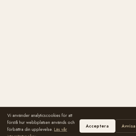
Vi använder analyticscookies för att
förstå hur webbplatsen används och
Acceptera
Avvisa
förbättra din upplevelse.
Läs vår