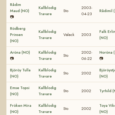
Rådim
Kallblodig
2003-
Maud (NO)
Sto
Rådimil 
Travare
04-23
📷
Rödberg
Kallblodig
Falk Erli
Prinsen
Valack
2003
Travare
(NO)
(NO)
Aröna (NO)
Kallblodig
2002-
Noröna 
Sto
📷
Travare
06-22
📷
Björöy Tulla
Kallblodig
Björöyst
Sto
2002
(NO)
Travare
(NO)
Emse Topsi
Kallblodig
Sto
2002
Tyrhild 
(NO)
Travare
Fröken Mira
Kallblodig
Toya Vik
Sto
2002
(NO)
Travare
(NO)