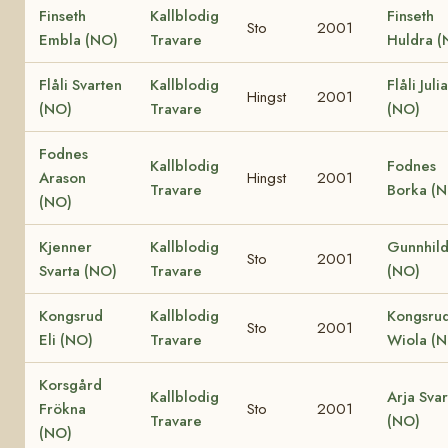
Finseth
Kallblodig
Finseth
Sto
2001
Embla (NO)
Travare
Huldra (
Flåli Svarten
Kallblodig
Flåli Julia
Hingst
2001
(NO)
Travare
(NO)
Fodnes
Kallblodig
Fodnes
Arason
Hingst
2001
Travare
Borka (
(NO)
Kjenner
Kallblodig
Gunnhil
Sto
2001
Svarta (NO)
Travare
(NO)
Kongsrud
Kallblodig
Kongsru
Sto
2001
Eli (NO)
Travare
Wiola (
Korsgård
Kallblodig
Arja Svar
Frökna
Sto
2001
Travare
(NO)
(NO)