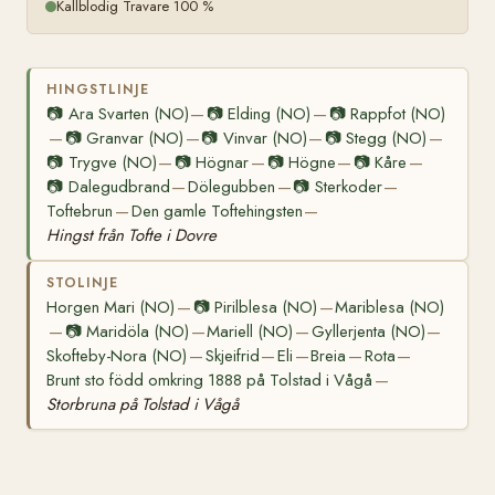
Kallblodig Travare 100 %
HINGSTLINJE
📷
Ara Svarten (NO)
📷
Elding (NO)
📷
Rappfot (NO)
—
—
📷
Granvar (NO)
📷
Vinvar (NO)
📷
Stegg (NO)
—
—
—
—
📷
Trygve (NO)
📷
Högnar
📷
Högne
📷
Kåre
—
—
—
—
📷
Dalegudbrand
Dölegubben
📷
Sterkoder
—
—
—
Toftebrun
Den gamle Toftehingsten
—
—
Hingst från Tofte i Dovre
STOLINJE
Horgen Mari (NO)
📷
Pirilblesa (NO)
Mariblesa (NO)
—
—
📷
Maridöla (NO)
Mariell (NO)
Gyllerjenta (NO)
—
—
—
—
Skofteby-Nora (NO)
Skjeifrid
Eli
Breia
Rota
—
—
—
—
—
Brunt sto född omkring 1888 på Tolstad i Vågå
—
Storbruna på Tolstad i Vågå