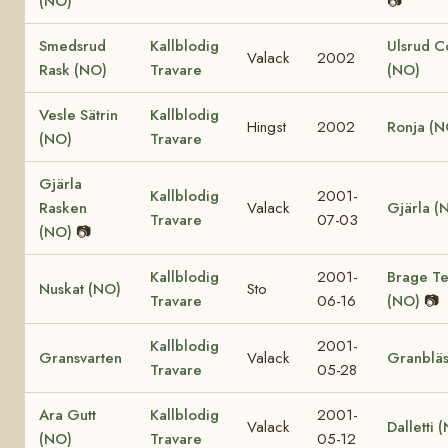
(NO)
📷
Smedsrud
Kallblodig
Ulsrud C
Valack
2002
Rask (NO)
Travare
(NO)
Vesle Sätrin
Kallblodig
Hingst
2002
Ronja (N
(NO)
Travare
Gjärla
Kallblodig
2001-
Rasken
Valack
Gjärla (
Travare
07-03
(NO)
📷
Kallblodig
2001-
Brage T
Nuskat (NO)
Sto
Travare
06-16
(NO)
📷
Kallblodig
2001-
Gransvarten
Valack
Granblä
Travare
05-28
Ara Gutt
Kallblodig
2001-
Valack
Dalletti 
(NO)
Travare
05-12