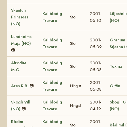
Skautun
Kallblodig
2001-
Liljestell
Prinsessa
Sto
Travare
05-10
(NO)
(NO)
Lundheims
Kallblodig
2001-
Granum
Maja (NO)
Sto
Travare
05-09
Stjerna 
📷
Afrodite
Kallblodig
2001-
Sto
Texina
M.O.
Travare
05-08
Kallblodig
2001-
Ares R.B.
📷
Hingst
Giffin
Travare
05-08
Skogli Vill
Kallblodig
2001-
Skogli G
Hingst
(NO)
📷
Travare
04-19
(NO)
Rådim
Kallblodig
2001-
Sto
Rådimil 