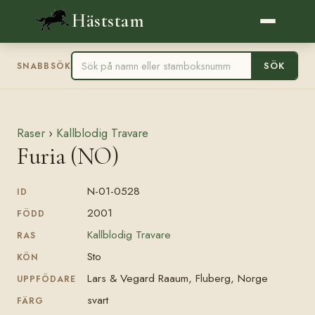
Häststam
SÖK
SNABBSÖK
Raser
›
Kallblodig Travare
Furia (NO)
N-01-0528
ID
2001
FÖDD
Kallblodig Travare
RAS
Sto
KÖN
Lars & Vegard Raaum, Fluberg, Norge
UPPFÖDARE
svart
FÄRG