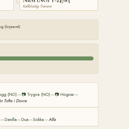
Nicsi (NO) T-24783
Kallblodig Travare
 (linjeavel)
egg (NO)
📷
Trygve (NO)
📷
Högnar
—
—
—
ån Tofte i Dovre
Danilla
Dua
Sokka
Alfa
—
—
—
—