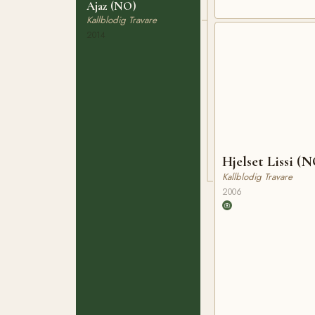
Ajaz (NO)
Kallblodig Travare
2014
Hjelset Lissi (
Kallblodig Travare
2006