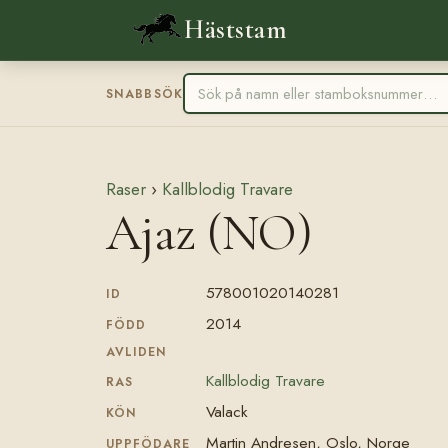
Häststam
SNABBSÖK
Raser
›
Kallblodig Travare
Ajaz (NO)
578001020140281
ID
2014
FÖDD
AVLIDEN
Kallblodig Travare
RAS
Valack
KÖN
Martin Andresen, Oslo, Norge
UPPFÖDARE