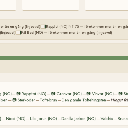
r än en gång (linjeavel)
Rappfot (NO) NT 75 — förekommer mer än en gång
injeavel)
Pål Best (NO) — förekommer mer än en gång (linjeavel)
g (NO)
📷
Rappfot (NO)
📷
Granvar (NO)
📷
Vinvar (NO)
📷
St
—
—
—
—
bben
📷
Sterkoder
Toftebrun
Den gamle Toftehingsten
Hingst fr
—
—
—
—
)
Nicsi (NO)
Lille Jorun (NO)
Danilla Jakken (NO)
Valdris
Bruna
—
—
—
—
—