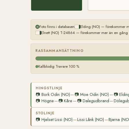
Foto finns i databasen
Elding (NO) — förekommer me
Elnett (NO) T-24864 — förekommer mer än en gång (l
RASSAMMANSÄTTNING
Kallblodig Travare 100 %
HINGSTLINJE
📷
Bork Odin (NO)
📷
Moe Odin (NO)
📷
Eldin
—
—
📷
Högne
📷
Kåre
📷
Dalegudbrand
Dölegu
—
—
—
STOLINJE
📷
Hjelset Lissi (NO)
Lissi Lånk (NO)
Bjarna (NO
—
—