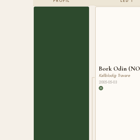
PROFIL
LED 1
Bork Odin (NO
Kallblodig Travare
2005-05-03