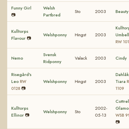
Funny Girl
Welsh
Sto
2003
Beauty
📷
Partbred
Kulltor
Kulltorps
Welshponny
Hingst
2003
Umbell
Flavour
📷
RW 10
Svensk
Nemo
Valack
2003
Cindy
Ridponny
Risegård's
Dahlåk
Leo
Welshponny
Hingst
2003
Tiara
RW
📷
0128
1109
Cottrel
Kulltorps
2002-
Glamo
Welshponny
Sto
Ellinor
📷
05-13
WSB 9
📷