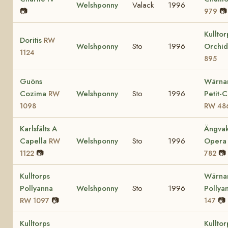
Welshponny
Valack
1996
📷
📷
979
Kulltor
Doritis
RW
Welshponny
Sto
1996
Orchi
1124
895
Guöns
Wärna
Cozima
Welshponny
Sto
1996
Petit-
RW
1098
RW 48
Karlsfälts A
Ängvak
Capella
Welshponny
Sto
1996
Oper
RW
📷
📷
1122
782
Kulltorps
Wärna
Pollyanna
Welshponny
Sto
1996
Pollya
📷
📷
RW 1097
147
Kulltorps
Kulltor