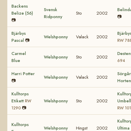
Backens
Svensk
Belind
Belize (56)
Sto
2002
Ridponny
📷
📷
Bjärbys
Bjärby
Welshponny
Valack
2002
Pascal
📷
RW 78
Carmel
Deste
Welshponny
Sto
2002
Blue
694
Harri Potter
Sörgår
Welshponny
Valack
2002
📷
Horten
Kulltorps
Kulltor
Etikett
Welshponny
Sto
2002
Umbell
RW
📷
1290
RW 10
Kulltor
Kulltorps
Welshponny
Hingst
2002
Ultima