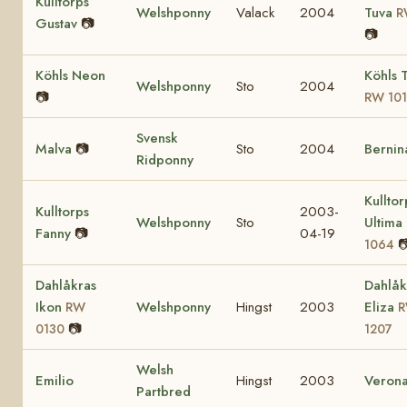
Kulltorps
Welshponny
Valack
2004
Tuva
R
Gustav
📷
📷
Köhls Neon
Köhls 
Welshponny
Sto
2004
📷
RW 10
Svensk
Malva
📷
Sto
2004
Bernin
Ridponny
Kulltor
Kulltorps
2003-
Welshponny
Sto
Ultima
Fanny
📷
04-19

1064
Dahlåkras
Dahlåk
Ikon
Welshponny
Hingst
2003
Eliza
RW
📷
0130
1207
Welsh
Emilio
Hingst
2003
Veron
Partbred