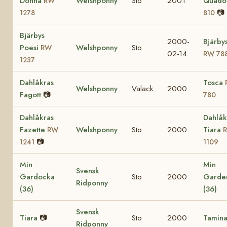
Donna
Welshponny
Sto
2001
Quado
RW
📷
1278
810
Bjärbys
2000-
Bjärby
Poesi
Welshponny
Sto
RW
02-14
RW 78
1237
Dahlåkras
Tosca
Welshponny
Valack
2000
Fagott
📷
780
Dahlåkras
Dahlåk
Fazette
Welshponny
Sto
2000
Tiara
RW
📷
1241
1109
Min
Min
Svensk
Gardocka
Sto
2000
Garde
Ridponny
(36)
(36)
Svensk
Tiara
📷
Sto
2000
Tamin
Ridponny