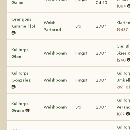
Galax
04-13

1064
Gransjöns
Welsh
Klarine
Karamell (5)
Sto
2004
Partbred
19437
📷
Ciel B
Kulltorps
Welshponny
Hingst
2004
Skies
Glen

1240
Kulltorps
Kulltor
Gonzalez
Welshponny
Hingst
2004
Umbell
📷
RW 10
Kulltor
Kulltorps
Welshponny
Sto
2004
Veran
Grace
📷

1017
Kulltor