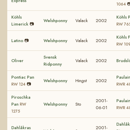
Express

1064
Köhls
Köhls 
Welshponny
Valack
2002
Limerick
📷
RW 76
Köhls F
Latino
📷
Welshponny
Valack
2002
RW 10
Svensk
Oliver
Valack
2002
Brudsl
Ridponny
Pontiac Pan
Paulai
Welshponny
Hingst
2002
📷
RW 124
RWR 4
Piroschka
2001-
Paulai
Pan
Welshponny
Sto
RW
06-01
RWR 4
1275
Dahlåk
Dahlåkras
2001-