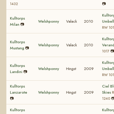
📷
1432
Kulltor
Kulltorps
Welshponny
Valack
2010
Umbell
Milan
📷
RW 10
Kulltor
Kulltorps
Welshponny
Valack
2010
Veran
Mustang
📷

1017
Kulltor
Kulltorps
Welshponny
Hingst
2009
Umbell
Landini
📷
RW 10
Kulltorps
Ciel B
Lanzarote
Welshponny
Hingst
2009
Skies
📷

1240
Kulltorps
Kulltor