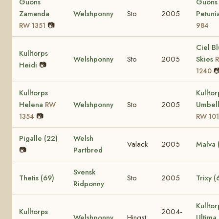
Guöns
Guöns
Zamanda
Welshponny
Sto
2005
Petuni
📷
RW 1351
984
Ciel B
Kulltorps
Welshponny
Sto
2005
Skies
Heidi
📷

1240
Kulltorps
Kulltor
Helena
Welshponny
Sto
2005
Umbell
RW
📷
1354
RW 10
Pigalle (22)
Welsh
Valack
2005
Malva 
📷
Partbred
Svensk
Thetis (69)
Sto
2005
Trixy (
Ridponny
Kulltor
Kulltorps
2004-
Welshponny
Hingst
Ultima