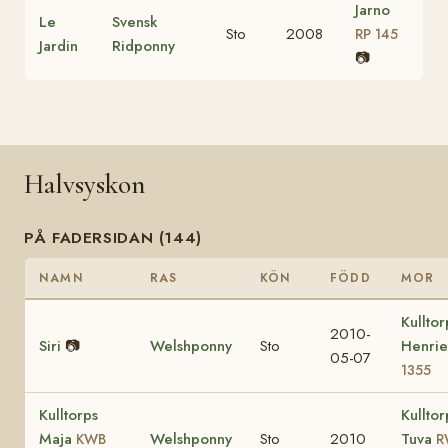
Jarno
Le
Svensk
Sto
2008
RP 145
Jardin
Ridponny
📷
Halvsyskon
PÅ FADERSIDAN (144)
NAMN
RAS
KÖN
FÖDD
MOR
Kulltor
2010-
Siri
📷
Welshponny
Sto
Henrie
05-07
1355
Kulltorps
Kulltor
Maja
Welshponny
Sto
2010
Tuva
KWB
R