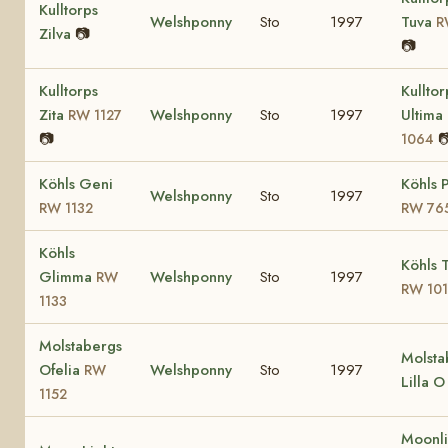
Kulltorps
Welshponny
Sto
1997
Tuva
R
Zilva
📷
📷
Kulltorps
Kulltor
Zita
Welshponny
Sto
1997
Ultima
RW 1127
📷

1064
Köhls Geni
Köhls 
Welshponny
Sto
1997
RW 1132
RW 76
Köhls
Köhls 
Glimma
Welshponny
Sto
1997
RW
RW 10
1133
Molstabergs
Molsta
Ofelia
Welshponny
Sto
1997
RW
Lilla O
1152
Moonli