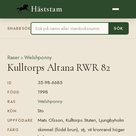
Häststam
SÖK
SNABBSÖK
Raser
›
Welshponny
Kulltorps Altana RWR 82
35-98-6685
ID
1998
FÖDD
Welshponny
RAS
Sto
KÖN
Mats Olsson, Kulltorps Stuteri, Ljungbyholm
UPPFÖDARE
skimmel (född brun), stj, vit kronrand höger
FÄRG