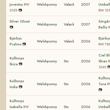
Juventus
Welshponny
Valack
2007
Umbell
RW
📷
0159
RW 10
Silver Ghost
Sörgår
Welshponny
Valack
2007
📷
Bellis
Bjärbys
Bjärby
Welshponny
Valack
2006
Pralino
📷
RW 78
Ciel B
Kulltorps
Welshponny
Sto
2006
Skies
Ibiza
📷

1240
Kulltor
Kulltorps
Welshponny
Sto
2006
Tuva
R
India
📷
📷
Kulltorps
Kulltor
Isabella
Welshponny
Sto
2006
Umbell
RW