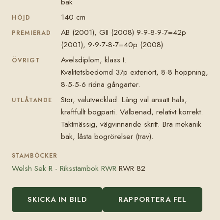
bak
140 cm
HÖJD
AB (2001), GII (2008) 9-9-8-9-7=42p
PREMIERAD
(2001), 9-9-7-8-7=40p (2008)
Avelsdiplom, klass I.
ÖVRIGT
Kvalitetsbedömd 37p exteriört, 8-8 hoppning,
8-5-5-6 ridna gångarter.
Stor, välutvecklad. Lång väl ansatt hals,
UTLÅTANDE
kraftfullt bogparti. Välbenad, relativt korrekt.
Taktmässig, vägvinnande skritt. Bra mekanik
bak, låsta bogrörelser (trav).
STAMBÖCKER
Welsh Sek R - Riksstambok RWR
RWR 82
SKICKA IN BILD
RAPPORTERA FEL