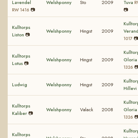
Lavendel
Welshponny
Sto
2009
Tuva
R
📷
📷
RW 1416
Kulltor
Kulltorps
Welshponny
Hingst
2009
Veran
Liston
📷

1017
Kulltor
Kulltorps
Welshponny
Hingst
2009
Glori
Lotus
📷

1326
Kulltor
Ludwig
Welshponny
Hingst
2009
Hillevi
Kulltor
Kulltorps
Welshponny
Valack
2008
Glori
Kaliber
📷

1326
Kulltor
Kulltorps