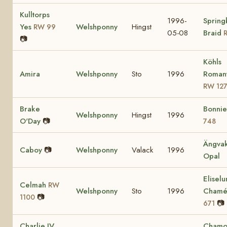
Kulltorps
1996-
Spring
Yes
Welshponny
Hingst
RW 99
05-08
Braid
📷
Köhls
Amira
Welshponny
Sto
1996
Romant
RW 12
Brake
Bonnie
Welshponny
Hingst
1996
O'Day
📷
748
Ängvak
Caboy
📷
Welshponny
Valack
1996
Opal
Eliselu
Celmah
RW
Welshponny
Sto
1996
Cham
📷
1100
📷
671
Charlie IV
Chamo