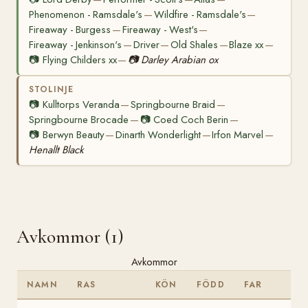
Phenomenon - Ramsdale's
Wildfire - Ramsdale's
—
—
Fireaway - Burgess
Fireaway - West's
—
—
Fireaway - Jenkinson's
Driver
Old Shales
Blaze xx
—
—
—
—
📷
Flying Childers xx
📷
Darley Arabian ox
—
STOLINJE
📷
Kulltorps Veranda
Springbourne Braid
—
—
Springbourne Brocade
📷
Coed Coch Berin
—
—
📷
Berwyn Beauty
Dinarth Wonderlight
Irfon Marvel
—
—
—
Henallt Black
Avkommor (1)
Avkommor
NAMN
RAS
KÖN
FÖDD
FAR