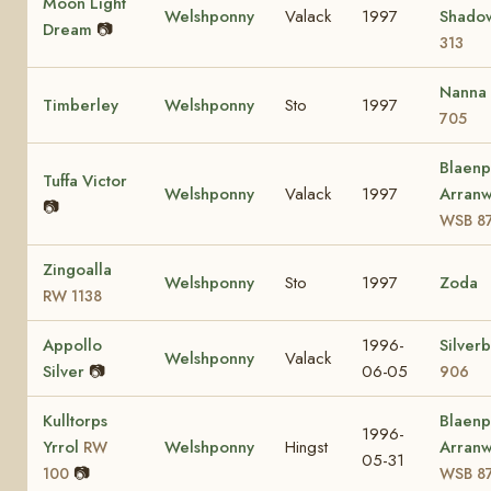
Moon Light
Welshponny
Valack
1997
Shad
Dream
📷
313
Nanna
Timberley
Welshponny
Sto
1997
705
Blaenp
Tuffa Victor
Welshponny
Valack
1997
Arran
📷
WSB 8
Zingoalla
Welshponny
Sto
1997
Zoda
RW 1138
Appollo
1996-
Silver
Welshponny
Valack
Silver
📷
06-05
906
Kulltorps
Blaenp
1996-
Yrrol
Welshponny
Hingst
Arran
RW
05-31
📷
100
WSB 8