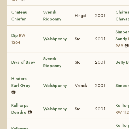
Chateau
Svensk
Châte
Hingst
2001
Chiefen
Ridponny
Chaya
Simbe
Dip
RW
Welshponny
Sto
2001
Sandy
1264
📷
969
Svensk
Diva of Baev
Sto
2001
Betty 
Ridponny
Hinders
Earl Grey
Welshponny
Valack
2001
Simber
📷
Kulltorps
Kulltor
Welshponny
Sto
2001
Deirdre
📷
RW 112
Kulltor
Kulltorps