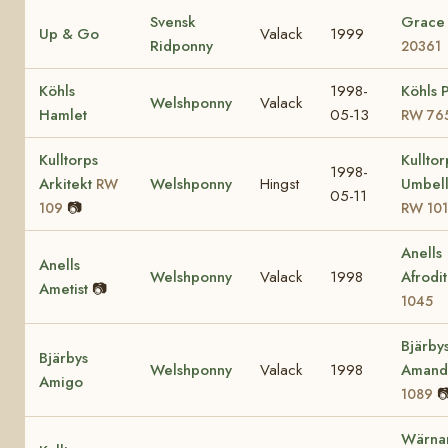
Svensk
Grace 
Up & Go
Valack
1999
Ridponny
20361
Köhls
1998-
Köhls 
Welshponny
Valack
Hamlet
05-13
RW 76
Kulltorps
Kulltor
1998-
Arkitekt
Welshponny
Hingst
Umbell
RW
05-11
📷
109
RW 10
Anells
Anells
Welshponny
Valack
1998
Afrodi
Ametist
📷
1045
Bjärby
Bjärbys
Welshponny
Valack
1998
Aman
Amigo

1089
Wärna