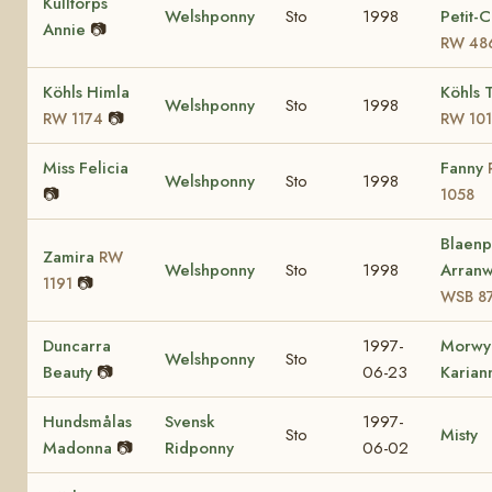
Kulltorps
Welshponny
Sto
1998
Petit-
Annie
📷
RW 48
Köhls Himla
Köhls 
Welshponny
Sto
1998
📷
RW 1174
RW 10
Miss Felicia
Fanny
Welshponny
Sto
1998
📷
1058
Blaenp
Zamira
RW
Welshponny
Sto
1998
Arran
📷
1191
WSB 8
Duncarra
1997-
Morwy
Welshponny
Sto
Beauty
📷
06-23
Karian
Hundsmålas
Svensk
1997-
Sto
Misty
Madonna
📷
Ridponny
06-02