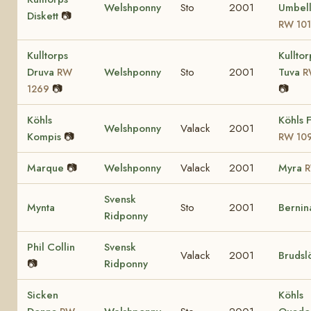
Welshponny
Sto
2001
Umbell
Diskett
📷
RW 10
Kulltorps
Kulltor
Druva
Welshponny
Sto
2001
Tuva
RW
R
📷
📷
1269
Köhls
Köhls F
Welshponny
Valack
2001
Kompis
📷
RW 10
Marque
📷
Welshponny
Valack
2001
Myra
R
Svensk
Mynta
Sto
2001
Bernin
Ridponny
Phil Collin
Svensk
Valack
2001
Brudsl
📷
Ridponny
Sicken
Köhls