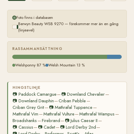
12199
Foto finns i databasen
Berwyn Beauty WSB 9270 — förekommer mer än en gång
(linjeavel)
RASSAMMANSÄTTNING
Welshponny 87 %
Welsh Mountain 13 %
HINGSTLINJE
📷
Paddock Camargue
📷
Downland Chevalier
—
—
📷
Downland Dauphin
Criban Pebble
—
—
Criban Grey Grit
📷
Mathrafal Tuppence
—
—
Mathrafal Vim
Mathrafal Vulture
Mathrafal Wampus
—
—
—
Broadshanks
Firebrand
📷
Julius Caesar II
—
—
—
📷
Cassius
📷
Cadet
📷
Lord Derby 2nd
—
—
—
📷
Lord Derby
Performer - Scott's
Atlas
—
—
—