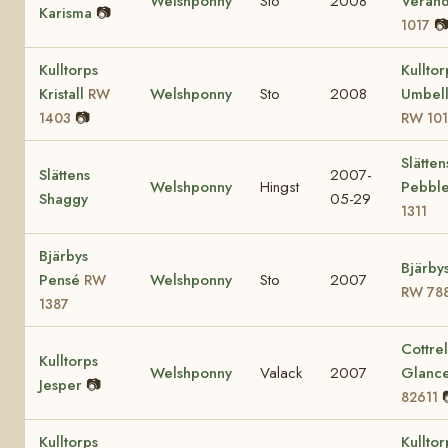
Welshponny
Sto
2008
Veran
Karisma
📷

1017
Kulltorps
Kulltor
Kristall
Welshponny
Sto
2008
Umbell
RW
📷
1403
RW 10
Slätten
Slättens
2007-
Welshponny
Hingst
Pebbl
Shaggy
05-29
1311
Bjärbys
Bjärby
Pensé
Welshponny
Sto
2007
RW
RW 78
1387
Cottrel
Kulltorps
Welshponny
Valack
2007
Glanc
Jesper
📷
82611
Kulltorps
Kulltor