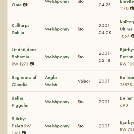
Welshponny
Sto
Binett
Gate
📷
04-28

1170
Kulltor
Kulltorps
2001-
Welshponny
Sto
Ultima
Dahlia
04-08

1064
Lindhöjdens
Bjärby
2001-
Bohemia
Welshponny
Sto
Petron
03-18
📷
RW 1273
RW 10
Bagheera af
Anglo
Bellisi
Valack
2001
Ölandia
Welsh
23578
Bellas
Bella
Welshponny
Sto
2001
Piggelin
690
Bjärbys
Bjärby
Palett
Welshponny
Sto
2001
RW
RW 78
📷
1261