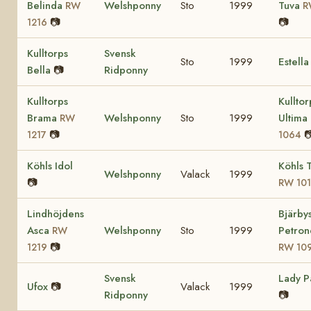
Belinda
Welshponny
Sto
1999
Tuva
RW
R
📷
📷
1216
Kulltorps
Svensk
Sto
1999
Estell
Bella
📷
Ridponny
Kulltorps
Kulltor
Brama
Welshponny
Sto
1999
Ultima
RW
📷

1217
1064
Köhls Idol
Köhls 
Welshponny
Valack
1999
📷
RW 10
Lindhöjdens
Bjärby
Asca
Welshponny
Sto
1999
Petron
RW
📷
1219
RW 10
Svensk
Lady P
Ufox
📷
Valack
1999
Ridponny
📷