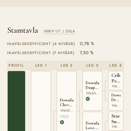
Stamtavla
SKRIV UT / DELA
0,78 %
INAVELSKOEFFICIENT (4 NIVÅER)
7,50 %
INAVELSKOEFFICIENT (7 NIVÅER)
PROFIL
LED 1
LED 2
LED 3
LED 4
Criban
Pebble
Downland
Welsh Mountain
WSB
Dauphin
1700
WSB
Welshponny
Downland
3188
Dragonfly
Downland
WSB
Chevalier
Welsh Mountain
2185-
WSB
Welshponny
FS.2
3951
Star
1962
Supreme
Downland
Welshponny
WSB
Love-