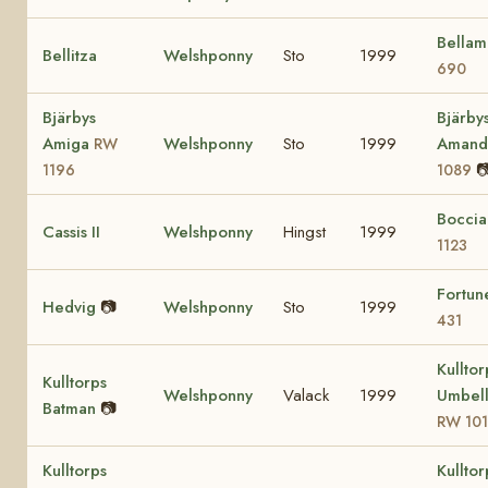
Bella
Bellitza
Welshponny
Sto
1999
690
Bjärbys
Bjärby
Amiga
Welshponny
Sto
1999
Aman
RW

1196
1089
Bocci
Cassis II
Welshponny
Hingst
1999
1123
Fortu
Hedvig
📷
Welshponny
Sto
1999
431
Kulltor
Kulltorps
Welshponny
Valack
1999
Umbell
Batman
📷
RW 10
Kulltorps
Kulltor