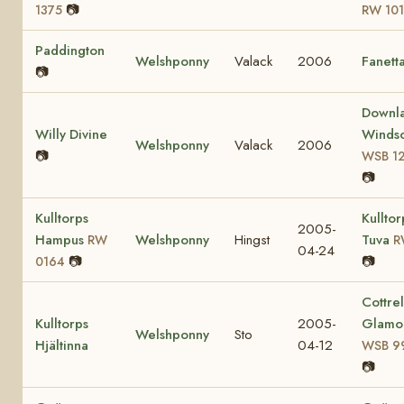
📷
1375
RW 10
Paddington
Welshponny
Valack
2006
Fanett
📷
Downl
Willy Divine
Winds
Welshponny
Valack
2006
📷
WSB 1
📷
Kulltorps
Kulltor
2005-
Hampus
Welshponny
Hingst
Tuva
RW
R
04-24
📷
📷
0164
Cottrel
Kulltorps
2005-
Glamo
Welshponny
Sto
Hjältinna
04-12
WSB 9
📷