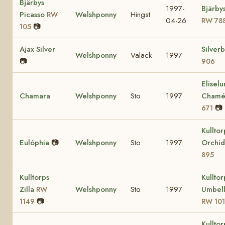
Bjärbys
1997-
Bjärby
Picasso
Welshponny
Hingst
RW
04-26
RW 78
📷
105
Ajax Silver
Silver
Welshponny
Valack
1997
📷
906
Eliselu
Chamara
Welshponny
Sto
1997
Cham
📷
671
Kulltor
Eulóphia
📷
Welshponny
Sto
1997
Orchi
895
Kulltorps
Kulltor
Zilla
Welshponny
Sto
1997
Umbell
RW
📷
1149
RW 10
Kulltor