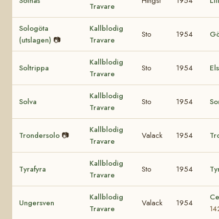
Solnäs
Hingst
1954
Li
Travare
Sologöta
Kallblodig
Sto
1954
Gö
(utslagen)
📷
Travare
Kallblodig
Soltrippa
Sto
1954
El
Travare
Kallblodig
Solva
Sto
1954
So
Travare
Kallblodig
Trondersolo
📷
Valack
1954
Tr
Travare
Kallblodig
Tyrafyra
Sto
1954
Tyr
Travare
Kallblodig
Ce
Ungersven
Valack
1954
Travare
14