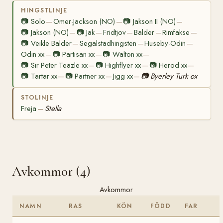
HINGSTLINJE
📷
Solo
Omer-Jackson (NO)
📷
Jakson II (NO)
—
—
—
📷
Jakson (NO)
📷
Jak
Fridtjov
Balder
Rimfakse
—
—
—
—
—
📷
Veikle Balder
Segalstadhingsten
Huseby-Odin
—
—
—
Odin xx
📷
Partisan xx
📷
Walton xx
—
—
—
📷
Sir Peter Teazle xx
📷
Highflyer xx
📷
Herod xx
—
—
—
📷
Tartar xx
📷
Partner xx
Jigg xx
📷
Byerley Turk ox
—
—
—
STOLINJE
Freja
Stella
—
Avkommor (4)
Avkommor
NAMN
RAS
KÖN
FÖDD
FAR