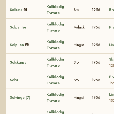
Kallblodig
Solkata
📷
Sto
1956
Br
Travare
Kallblodig
Solpanter
Valack
1956
Pi
Travare
Kallblodig
Solpilen
📷
Hingst
1956
Lis
Travare
Kallblodig
Sk
Solskansa
Sto
1956
Travare
12
Kallblodig
Ei
Solvi
Sto
1956
Travare
15
Kallblodig
Li
Solvinge (7)
Hingst
1956
Travare
15
Kallblodig