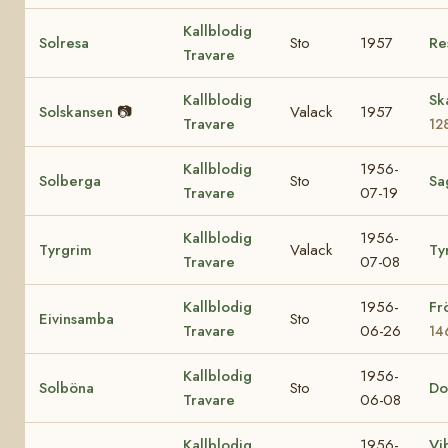
Kallblodig
Solresa
Sto
1957
Re
Travare
Kallblodig
Sk
Solskansen
📷
Valack
1957
Travare
12
Kallblodig
1956-
Solberga
Sto
Sa
Travare
07-19
Kallblodig
1956-
Tyrgrim
Valack
Ty
Travare
07-08
Kallblodig
1956-
Fr
Eivinsamba
Sto
Travare
06-26
14
Kallblodig
1956-
Solböna
Sto
Do
Travare
06-08
Kallblodig
1956-
Vi