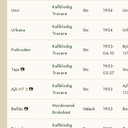
Kallblodig
Unvi
Sto
1954
Un
Travare
Kallblodig
Urbana
Sto
1954
Ur
Travare
Kallblodig
1953-
Bj
Fixbruden
Sto
Travare
04-10
12
Kallblodig
1953-
Taja
📷
Sto
Si
Travare
03-27
Kallblodig
Aj
Ajli
📷
Sto
1953
NT 2
Travare
13
Nordsvensk
Bellås
📷
Valack
1953
Be
Brukshäst
Kallblodig