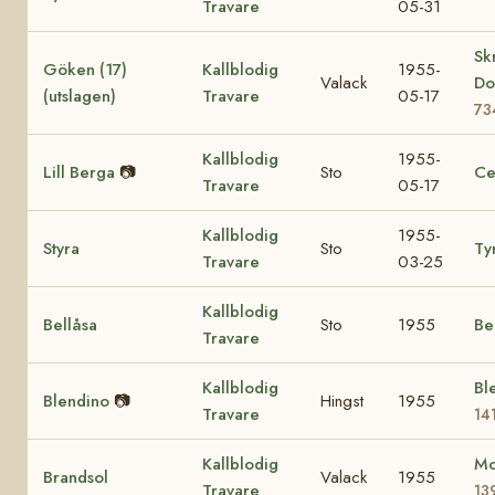
Travare
05-31
Sk
Göken (17)
Kallblodig
1955-
Valack
Do
(utslagen)
Travare
05-17
73
Kallblodig
1955-
Lill Berga
📷
Sto
Ce
Travare
05-17
Kallblodig
1955-
Styra
Sto
Ty
Travare
03-25
Kallblodig
Bellåsa
Sto
1955
Be
Travare
Kallblodig
Ble
Blendino
📷
Hingst
1955
Travare
14
Kallblodig
Mo
Brandsol
Valack
1955
Travare
13