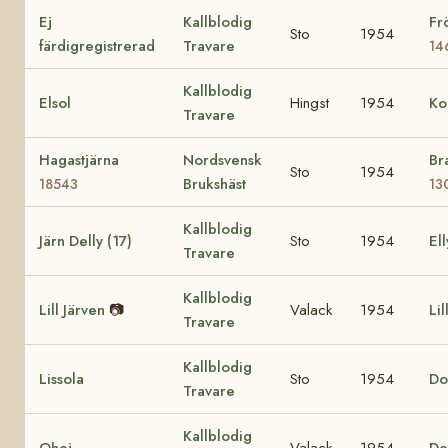
Ej
Kallblodig
Fr
Sto
1954
färdigregistrerad
Travare
14
Kallblodig
Elsol
Hingst
1954
Ko
Travare
Hagastjärna
Nordsvensk
Br
Sto
1954
Brukshäst
18543
13
Kallblodig
Järn Delly (17)
Sto
1954
Ell
Travare
Kallblodig
Lill Järven
📷
Valack
1954
Lil
Travare
Kallblodig
Lissola
Sto
1954
Do
Travare
Kallblodig
Ohej
Valack
1954
De