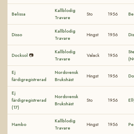
Kallblodig
Belissa
Sto
1956
Be
Travare
Kallblodig
Disso
Hingst
1956
Di
Travare
Kallblodig
St
Docksol
📷
Valack
1956
Travare
(N
Ej
Nordsvensk
Hingst
1956
Do
färdigregistrerad
Brukshäst
Ej
Nordsvensk
färdigregistrerad
Sto
1956
Ell
Brukshäst
(17)
Kallblodig
Hambo
Hingst
1956
Pe
Travare