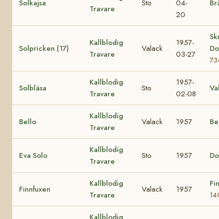
Solkajsa
Sto
04-
Br
Travare
20
Sk
Kallblodig
1957-
Solpricken (17)
Valack
Do
Travare
03-27
73
Kallblodig
1957-
Solbläsa
Sto
Va
Travare
02-08
Kallblodig
Bello
Valack
1957
Be
Travare
Kallblodig
Eva Solo
Sto
1957
Do
Travare
Kallblodig
Fi
Finnfuxen
Valack
1957
Travare
14
Kallblodig