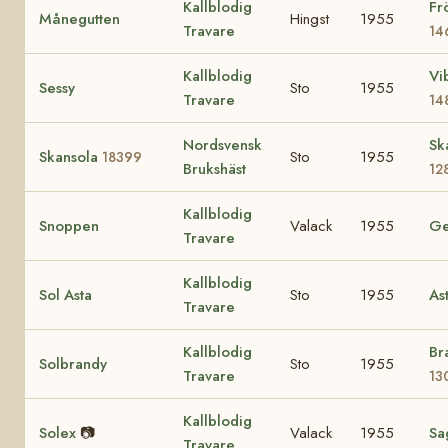
Kallblodig
Fr
Månegutten
Hingst
1955
Travare
14
Kallblodig
Vi
Sessy
Sto
1955
Travare
14
Nordsvensk
Sk
Skansola
Sto
1955
18399
Brukshäst
12
Kallblodig
Snoppen
Valack
1955
Ge
Travare
Kallblodig
Sol Asta
Sto
1955
As
Travare
Kallblodig
Br
Solbrandy
Sto
1955
Travare
13
Kallblodig
Solex
📷
Valack
1955
Sa
Travare