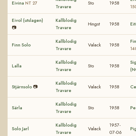
Eivina
Sto
1958
NT 27
Travare
15
Eivol (utslagen)
Kallblodig
Hingst
1958
Eit
📷
Travare
Kallblodig
Fi
Finn Solo
Valack
1958
Travare
14
Kallblodig
Sig
Lalla
Sto
1958
Travare
(N
Kallblodig
Stjärnsolo
📷
Valack
1958
Ce
Travare
Kallblodig
Särla
Sto
1958
Pe
Travare
Kallblodig
1957-
Solo Jarl
Valack
Pi
Travare
07-06