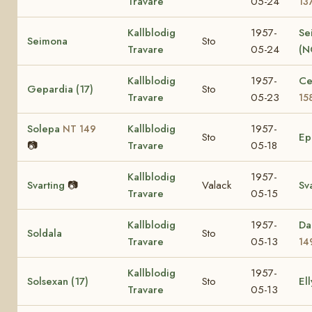
Travare
05-24
13
Kallblodig
1957-
Se
Seimona
Sto
Travare
05-24
(N
Kallblodig
1957-
Ce
Gepardia (17)
Sto
Travare
05-23
15
Solepa
Kallblodig
1957-
NT 149
Sto
E
📷
Travare
05-18
Kallblodig
1957-
Svarting
📷
Valack
Sv
Travare
05-15
Kallblodig
1957-
Da
Soldala
Sto
Travare
05-13
14
Kallblodig
1957-
Solsexan (17)
Sto
Ell
Travare
05-13