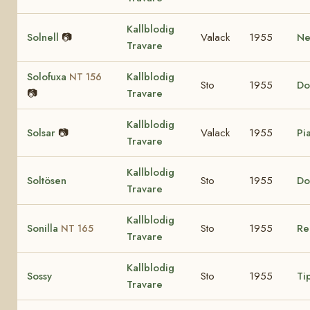
Kallblodig
Solnell
📷
Valack
1955
Nel
Travare
Solofuxa
Kallblodig
NT 156
Sto
1955
Do
📷
Travare
Kallblodig
Solsar
📷
Valack
1955
Pia
Travare
Kallblodig
Soltösen
Sto
1955
Do
Travare
Kallblodig
Sonilla
Sto
1955
Re
NT 165
Travare
Kallblodig
Sossy
Sto
1955
Ti
Travare