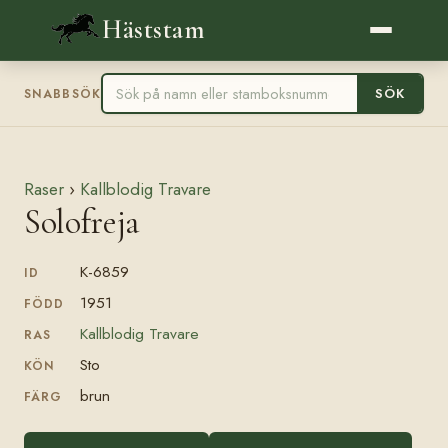
Häststam
SÖK
SNABBSÖK
Raser
›
Kallblodig Travare
Solofreja
K-6859
ID
1951
FÖDD
Kallblodig Travare
RAS
Sto
KÖN
brun
FÄRG