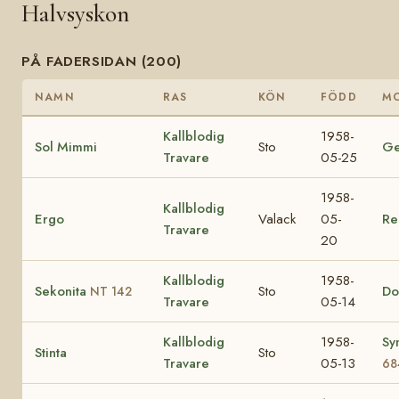
Halvsyskon
PÅ FADERSIDAN (200)
NAMN
RAS
KÖN
FÖDD
M
Kallblodig
1958-
Sol Mimmi
Sto
Ge
Travare
05-25
1958-
Kallblodig
Ergo
Valack
05-
Re
Travare
20
Kallblodig
1958-
Sekonita
Sto
Do
NT 142
Travare
05-14
Kallblodig
1958-
Sy
Stinta
Sto
Travare
05-13
68