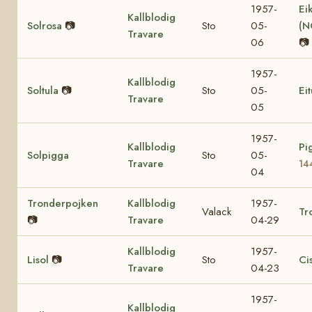
1957-
Ei
Kallblodig
Solrosa
📷
Sto
05-
(N
Travare
06
📷
1957-
Kallblodig
Soltula
📷
Sto
05-
Eit
Travare
05
1957-
Kallblodig
Pi
Solpigga
Sto
05-
Travare
14
04
Tronderpojken
Kallblodig
1957-
Valack
Tr
📷
Travare
04-29
Kallblodig
1957-
Lisol
📷
Sto
Ci
Travare
04-23
1957-
Kallblodig