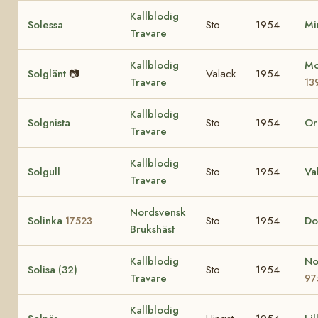
Kallblodig
Solessa
Sto
1954
Mi
Travare
Kallblodig
Mo
Solglänt
📷
Valack
1954
Travare
13
Kallblodig
Solgnista
Sto
1954
Or
Travare
Kallblodig
Solgull
Sto
1954
Va
Travare
Nordsvensk
Solinka
Sto
1954
Do
17523
Brukshäst
Kallblodig
No
Solisa (32)
Sto
1954
Travare
97
Kallblodig