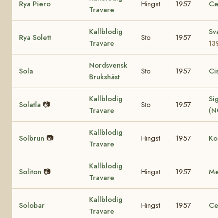
Rya Piero
Hingst
1957
Ce
Travare
Kallblodig
Sv
Rya Solett
Sto
1957
Travare
13
Nordsvensk
Sola
Sto
1957
Ci
Brukshäst
Kallblodig
Sig
Solatla
📷
Sto
1957
Travare
(N
Kallblodig
Solbrun
📷
Hingst
1957
Ko
Travare
Kallblodig
Soliton
📷
Hingst
1957
Me
Travare
Kallblodig
Solobar
Hingst
1957
Ce
Travare