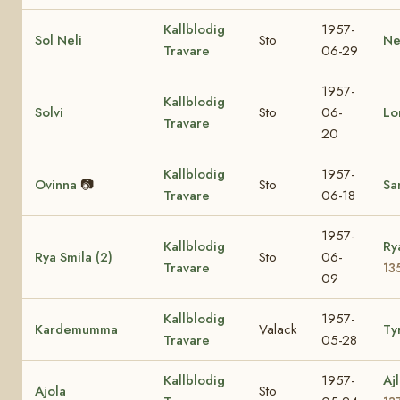
Kallblodig
1957-
Sol Neli
Sto
Ne
Travare
06-29
1957-
Kallblodig
Solvi
Sto
06-
Lo
Travare
20
Kallblodig
1957-
Ovinna
📷
Sto
Sa
Travare
06-18
1957-
Kallblodig
Ry
Rya Smila (2)
Sto
06-
Travare
13
09
Kallblodig
1957-
Kardemumma
Valack
Ty
Travare
05-28
Kallblodig
1957-
Aj
Ajola
Sto