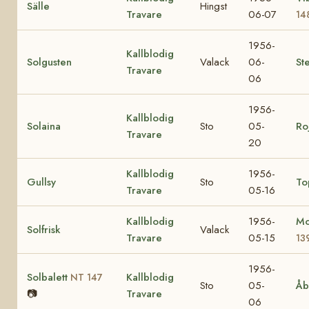
Sälle
Hingst
Travare
06-07
14
1956-
Kallblodig
Solgusten
Valack
06-
Ste
Travare
06
1956-
Kallblodig
Solaina
Sto
05-
Ro
Travare
20
Kallblodig
1956-
Gullsy
Sto
To
Travare
05-16
Kallblodig
1956-
Mo
Solfrisk
Valack
Travare
05-15
13
1956-
Solbalett
Kallblodig
NT 147
Sto
05-
Åb
📷
Travare
06