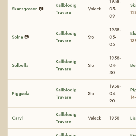
1958-
Kallblodig
Sk
Skansgossen
📷
Valack
05-
Travare
12
09
1958-
Kallblodig
El
Solna
📷
Sto
05-
Travare
13
05
1958-
Kallblodig
Solbella
Sto
04-
Be
Travare
30
1958-
Kallblodig
Pi
Piggsola
Sto
04-
Travare
14
20
Kallblodig
Caryl
Valack
1958
Lis
Travare
Kallblodig
Ei