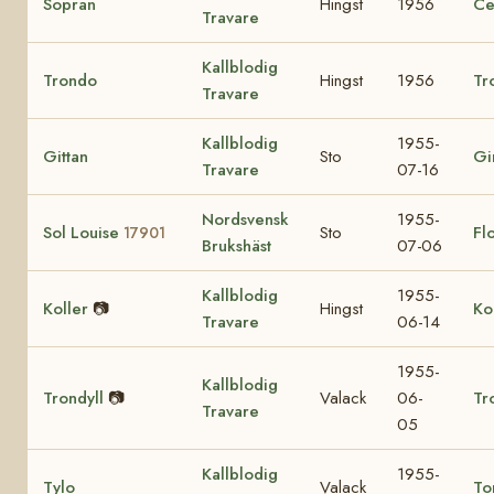
Sopran
Hingst
1956
Ce
Travare
Kallblodig
Trondo
Hingst
1956
Tr
Travare
Kallblodig
1955-
Gittan
Sto
Gi
Travare
07-16
Nordsvensk
1955-
Sol Louise
Sto
Fl
17901
Brukshäst
07-06
Kallblodig
1955-
Koller
📷
Hingst
Ko
Travare
06-14
1955-
Kallblodig
Trondyll
📷
Valack
06-
Tr
Travare
05
Kallblodig
1955-
Tylo
Valack
To