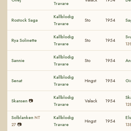
Travare
Kallblodig
Rostock Saga
Sto
1954
Sa
Travare
Kallblodig
Sv
Rya Solinette
Sto
1954
Travare
13
Kallblodig
Sannie
Sto
1954
An
Travare
Kallblodig
Senat
Hingst
1954
Gi
Travare
Kallblodig
Sk
Skansen
📷
Valack
1954
Travare
12
Solblanken
Kallblodig
El
NT
Hingst
1954
📷
Travare
27
13