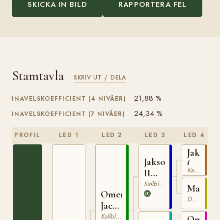
SKICKA IN BILD
RAPPORTERA FEL
Stamtavla
SKRIV UT / DELA
21,88 %
INAVELSKOEFFICIENT (4 NIVÅER)
24,34 %
INAVELSKOEFFICIENT (7 NIVÅER)
PROFIL
LED 1
LED 2
LED 3
LED 4
Jakson
Jakson
(NO)
Kallblodig Travare
II
T-
(NO)
Kallblodig Travare
42
Maia
Omer-
Dölehäst
Jackson
(NO)
Kallblodig Travare
Omer