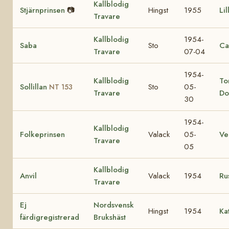
Kallblodig
Stjärnprinsen
📷
Hingst
1955
Li
Travare
Kallblodig
1954-
Saba
Sto
Ca
Travare
07-04
1954-
Kallblodig
To
Sollillan
Sto
05-
NT 153
Travare
Do
30
1954-
Kallblodig
Folkeprinsen
Valack
05-
V
Travare
05
Kallblodig
Anvil
Valack
1954
Ru
Travare
Ej
Nordsvensk
Hingst
1954
Ka
färdigregistrerad
Brukshäst