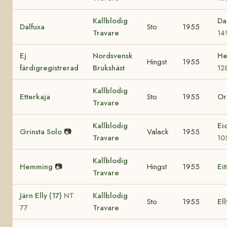
Kallblodig
Da
Dalfuxa
Sto
1955
Travare
14
Ej
Nordsvensk
He
Hingst
1955
färdigregistrerad
Brukshäst
12
Kallblodig
Etterkaja
Sto
1955
Or
Travare
Kallblodig
Ei
Grinsta Solo
📷
Valack
1955
Travare
10
Kallblodig
Hemming
📷
Hingst
1955
Eit
Travare
Järn Elly (17)
Kallblodig
NT
Sto
1955
Ell
Travare
77