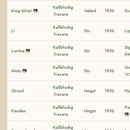
Kallblodig
King Silver
📷
Valack
1956
Sv
Travare
Kallblodig
Li
Sto
1956
Li
Travare
Kallblodig
Sig
Loritsa
📷
Sto
1956
Travare
(N
Kallblodig
Ga
Misty
📷
Sto
1956
Travare
13
Kallblodig
Orrsol
Hingst
1956
Hj
Travare
Kallblodig
Pa
Pandex
Hingst
1956
Travare
📷
Kallblodig