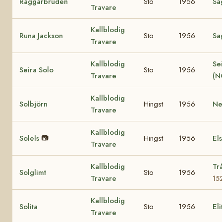
Raggarbruden
Sto
1956
Sa
Travare
Kallblodig
Runa Jackson
Sto
1956
Sa
Travare
Kallblodig
Se
Seira Solo
Sto
1956
Travare
(N
Kallblodig
Solbjörn
Hingst
1956
Ne
Travare
Kallblodig
Solels
📷
Hingst
1956
El
Travare
Kallblodig
Tr
Solglimt
Sto
1956
Travare
15
Kallblodig
Solita
Sto
1956
El
Travare