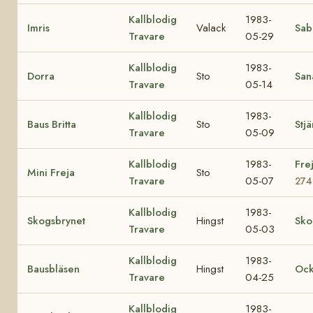
Kallblodig
1983-
Imris
Valack
Sab
Travare
05-29
Kallblodig
1983-
Dorra
Sto
Sana
Travare
05-14
Kallblodig
1983-
Baus Britta
Sto
Stj
Travare
05-09
Kallblodig
1983-
Fre
Mini Freja
Sto
Travare
05-07
274
Kallblodig
1983-
Skogsbrynet
Hingst
Sko
Travare
05-03
Kallblodig
1983-
Bausbläsen
Hingst
Ock
Travare
04-25
Kallblodig
1983-