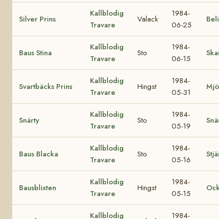
Kallblodig
1984-
Silver Prins
Valack
Bel
Travare
06-25
Kallblodig
1984-
Baus Stina
Sto
Ska
Travare
06-15
Kallblodig
1984-
Svartbäcks Prins
Hingst
Mjö
Travare
05-31
Kallblodig
1984-
Snärty
Sto
Snä
Travare
05-19
Kallblodig
1984-
Baus Blacka
Sto
Stj
Travare
05-16
Kallblodig
1984-
Bausblixten
Hingst
Ock
Travare
05-15
Kallblodig
1984-