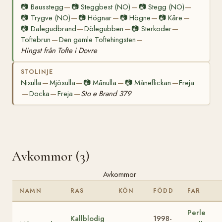
📷
Bausstegg
📷
Steggbest (NO)
📷
Stegg (NO)
—
—
—
📷
Trygve (NO)
📷
Högnar
📷
Högne
📷
Kåre
—
—
—
—
📷
Dalegudbrand
Dölegubben
📷
Sterkoder
—
—
—
Toftebrun
Den gamle Toftehingsten
—
—
Hingst från Tofte i Dovre
STOLINJE
Nixulla
Mjösulla
📷
Månulla
📷
Måneflickan
Freja
—
—
—
—
Docka
Freja
Sto e Brand 379
—
—
—
Avkommor (3)
Avkommor
NAMN
RAS
KÖN
FÖDD
FAR
Perle
Kallblodig
1998-