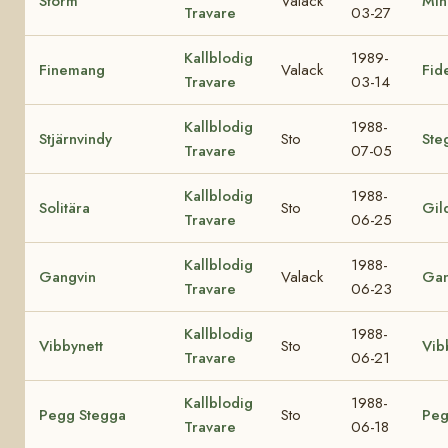
Storm
Valack
Min
Travare
03-27
Kallblodig
1989-
Finemang
Valack
Fid
Travare
03-14
Kallblodig
1988-
Stjärnvindy
Sto
Ste
Travare
07-05
Kallblodig
1988-
Solitära
Sto
Gil
Travare
06-25
Kallblodig
1988-
Gangvin
Valack
Gan
Travare
06-23
Kallblodig
1988-
Vibbynett
Sto
Vib
Travare
06-21
Kallblodig
1988-
Pegg Stegga
Sto
Peg
Travare
06-18