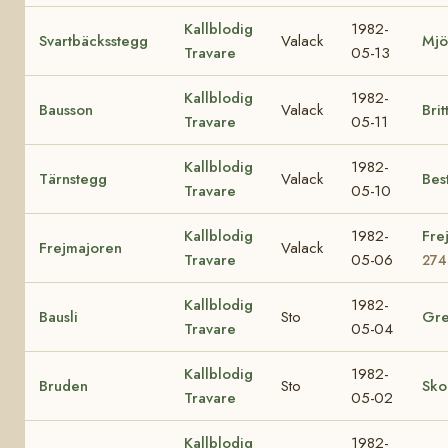
Kallblodig
1982-
Svartbäcksstegg
Valack
Mjö
Travare
05-13
Kallblodig
1982-
Bausson
Valack
Britt
Travare
05-11
Kallblodig
1982-
Tärnstegg
Valack
Bes
Travare
05-10
Kallblodig
1982-
Fre
Frejmajoren
Valack
Travare
05-06
274
Kallblodig
1982-
Bausli
Sto
Gre
Travare
05-04
Kallblodig
1982-
Bruden
Sto
Sko
Travare
05-02
Kallblodig
1982-