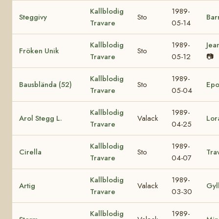
Kallblodig
1989-
Steggivy
Sto
Bar
Travare
05-14
Kallblodig
1989-
Jea
Fröken Unik
Sto
Travare
05-12
📷
Kallblodig
1989-
Bausblända (52)
Sto
Epo
Travare
05-04
Kallblodig
1989-
Arol Stegg L.
Valack
Lor
Travare
04-25
Kallblodig
1989-
Cirella
Sto
Tra
Travare
04-07
Kallblodig
1989-
Artig
Valack
Gyl
Travare
03-30
Kallblodig
1989-