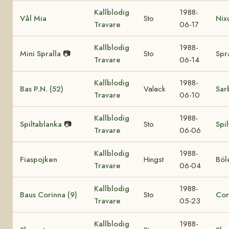
Kallblodig
1988-
Vål Mia
Sto
Nix
Travare
06-17
Kallblodig
1988-
Mini Spralla
📷
Sto
Spr
Travare
06-14
Kallblodig
1988-
Bas P.N. (52)
Valack
Sar
Travare
06-10
Kallblodig
1988-
Spiltablanka
📷
Sto
Spil
Travare
06-06
Kallblodig
1988-
Fiaspojken
Hingst
Böl
Travare
06-04
Kallblodig
1988-
Baus Corinna (9)
Sto
Cor
Travare
05-23
Kallblodig
1988-