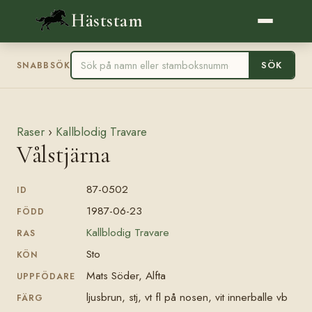
Häststam
SÖK
SNABBSÖK
Raser
›
Kallblodig Travare
Vålstjärna
87-0502
ID
1987-06-23
FÖDD
Kallblodig Travare
RAS
Sto
KÖN
Mats Söder, Alfta
UPPFÖDARE
ljusbrun, stj, vt fl på nosen, vit innerballe vb
FÄRG