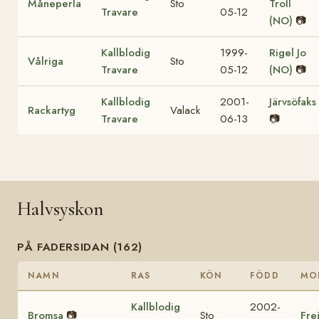
Måneperla
Sto
Troll
Travare
05-12
(NO)
📷
Kallblodig
1999-
Rigel Jo
Vålriga
Sto
Travare
05-12
(NO)
📷
Kallblodig
2001-
Järvsöfaks
Rackartyg
Valack
Travare
06-13
📷
Halvsyskon
PÅ FADERSIDAN (162)
NAMN
RAS
KÖN
FÖDD
MO
Kallblodig
2002-
Bromsa
📷
Sto
Fre