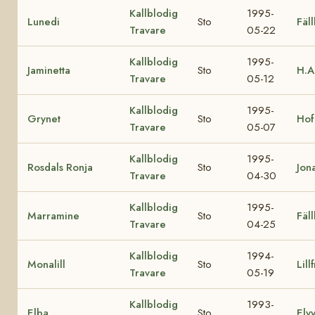
Kallblodig
1995-
Lunedi
Sto
Fäl
Travare
05-22
Kallblodig
1995-
Jaminetta
Sto
H.A
Travare
05-12
Kallblodig
1995-
Grynet
Sto
Hof
Travare
05-07
Kallblodig
1995-
Rosdals Ronja
Sto
Jona
Travare
04-30
Kallblodig
1995-
Marramine
Sto
Fäl
Travare
04-25
Kallblodig
1994-
Monalill
Sto
Lill
Travare
05-19
Kallblodig
1993-
Elba
Sto
Elv