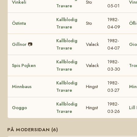
Vinkeli
Sto
Vin
Travare
05-01
Kallblodig
1982-
Östinta
Sto
Öfl
Travare
04-09
Kallblodig
1982-
Gillnor
📷
Valack
Gio
Travare
04-07
Kallblodig
1982-
Spis Pojken
Valack
Tro
Travare
03-30
Kallblodig
1982-
Minnbaus
Hingst
Min
Travare
03-27
Kallblodig
1982-
Goggo
Hingst
Lill
Travare
03-26
PÅ MODERSIDAN (6)