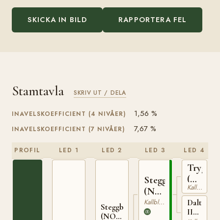
SKICKA IN BILD
RAPPORTERA FEL
Stamtavla
SKRIV UT / DELA
1,56 %
INAVELSKOEFFICIENT (4 NIVÅER)
7,67 %
INAVELSKOEFFICIENT (7 NIVÅER)
PROFIL
LED 1
LED 2
LED 3
LED 4
Trygve
(NO)
Stegg
Kallblodig Travare
T-
(NO)
66
T-
Kallblodig Travare
Dalterna
Steggbest
II
169
(NO)