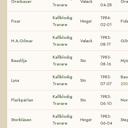
Greibauer
Valack
Gre
Travare
04-28
Kallblodig
1984-
Fixar
Hingst
Fid
Travare
02-01
Kallblodig
1983-
H.A.Gilmar
Valack
Gil
Travare
08-17
Kallblodig
1983-
Bauslilja
Sto
Mjös
Travare
08-16
Kallblodig
1983-
Bau
Lysa
Sto
Travare
07-07
230
Kallblodig
1983-
Flarkpärlan
Sto
Nor
Travare
06-10
Kallblodig
1983-
Storbläsen
Hingst
Ste
Travare
06-04