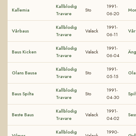
Kallblodig
1991-
Kallemia
Sto
Mor
Travare
06-20
Kallblodig
1991-
Vårbaus
Valack
Vår
Travare
06-11
Kallblodig
1991-
Baus Kicken
Valack
Äng
Travare
06-04
Kallblodig
1991-
Glans Bausa
Sto
Gla
Travare
05-15
Kallblodig
1991-
Baus Spilta
Sto
Spil
Travare
04-30
Kallblodig
1991-
Beste Baus
Valack
Ses
Travare
04-02
Kallblodig
1990-
Vilmer
Valack
Gyll