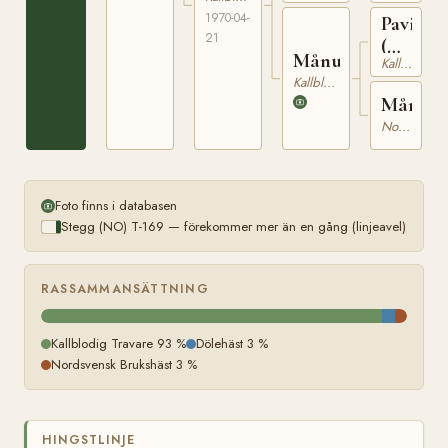
1177
1970-04-
Pavin
21
(NO)
Månulla
Kallblodig Travare
NT
Kallblodig Travare
1
Månefli
Nordsvensk Brukshäst
Foto finns i databasen
Stegg (NO) T-169 — förekommer mer än en gång (linjeavel)
RASSAMMANSÄTTNING
Kallblodig Travare 93 %
Dölehäst 3 %
Nordsvensk Brukshäst 3 %
HINGSTLINJE