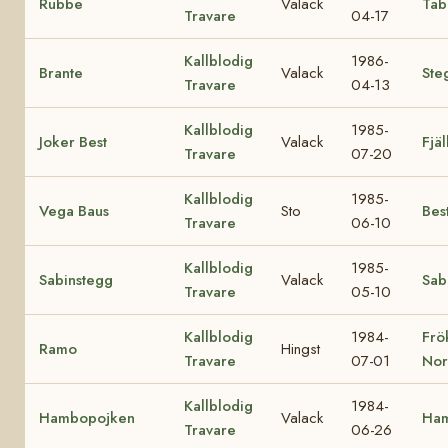
Rubbe
Valack
Tab
Travare
04-17
Kallblodig
1986-
Brante
Valack
Ste
Travare
04-13
Kallblodig
1985-
Joker Best
Valack
Fjäl
Travare
07-20
Kallblodig
1985-
Vega Baus
Sto
Bes
Travare
06-10
Kallblodig
1985-
Sabinstegg
Valack
Sab
Travare
05-10
Kallblodig
1984-
Frö
Ramo
Hingst
Travare
07-01
No
Kallblodig
1984-
Hambopojken
Valack
Ham
Travare
06-26