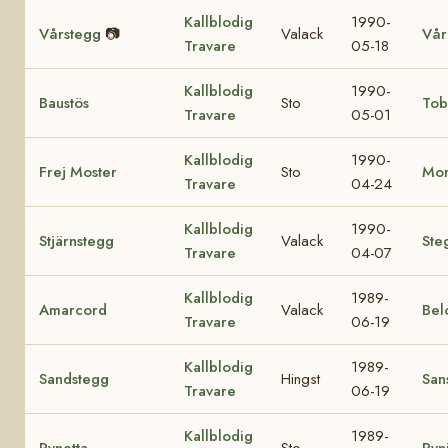
Kallblodig
1990-
Vårstegg
📷
Valack
Vår
Travare
05-18
Kallblodig
1990-
Baustös
Sto
Tob
Travare
05-01
Kallblodig
1990-
Frej Moster
Sto
Mor
Travare
04-24
Kallblodig
1990-
Stjärnstegg
Valack
Ste
Travare
04-07
Kallblodig
1989-
Amarcord
Valack
Bel
Travare
06-19
Kallblodig
1989-
Sandstegg
Hingst
San
Travare
06-19
Kallblodig
1989-
Rynetta
Sto
Ryn