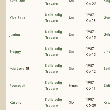
Evita Dox
Sto
Kin
Travare
06-22
Kallblodig
1987-
Ylva Baus
Sto
Gu
Travare
06-18
Kallblodig
1987-
Justina
Sto
Gil
Travare
06-15
Kallblodig
1987-
Steggy
Sto
Lin
Travare
06-13
Kallblodig
1987-
Mia Lova
📷
Sto
Spil
Travare
06-12
Kallblodig
1987-
Fosnagutt
Hingst
Eidi
Travare
06-11
Kallblodig
1987-
Kårella
Sto
Krä
Travare
05-28