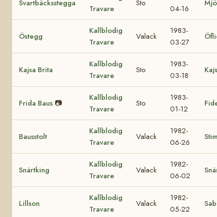
Svartbäcksstegga
Sto
Mjö
Travare
04-16
Kallblodig
1983-
Östegg
Valack
Öfl
Travare
03-27
Kallblodig
1983-
Kajsa Brita
Sto
Kaj
Travare
03-18
Kallblodig
1983-
Frida Baus
📷
Sto
Fid
Travare
01-12
Kallblodig
1982-
Bausstolt
Valack
Sti
Travare
06-26
Kallblodig
1982-
Snärtking
Valack
Snä
Travare
06-02
Kallblodig
1982-
Lillson
Valack
Sabi
Travare
05-22