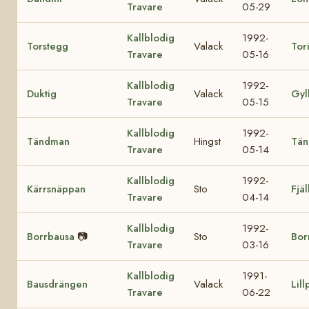
Travare
05-29
Kallblodig
1992-
Torstegg
Valack
Tori
Travare
05-16
Kallblodig
1992-
Duktig
Valack
Gyl
Travare
05-15
Kallblodig
1992-
Tändman
Hingst
Tän
Travare
05-14
Kallblodig
1992-
Kärrsnäppan
Sto
Fjäl
Travare
04-14
Kallblodig
1992-
Borrbausa
📷
Sto
Bor
Travare
03-16
Kallblodig
1991-
Bausdrängen
Valack
Lill
Travare
06-22