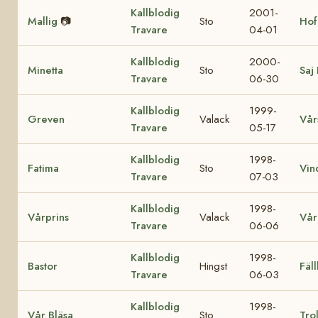
Kallblodig
2001-
Mallig
📷
Sto
Hof
Travare
04-01
Kallblodig
2000-
Minetta
Sto
Saj 
Travare
06-30
Kallblodig
1999-
Greven
Valack
Vår
Travare
05-17
Kallblodig
1998-
Fatima
Sto
Vin
Travare
07-03
Kallblodig
1998-
Vårprins
Valack
Vår
Travare
06-06
Kallblodig
1998-
Bastor
Hingst
Fäl
Travare
06-03
Kallblodig
1998-
Vår Bläsa
Sto
Trol