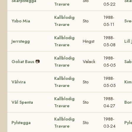
Skarpstegga
Sto
Ska
Travare
05-22
Kallblodig
1988-
Yxbo Mia
Sto
Sve
Travare
05-11
Kallblodig
1988-
Jerrstegg
Hingst
Lill
Travare
05-08
Kallblodig
1988-
Goliat Baus
📷
Valack
Sab
Travare
05-05
Kallblodig
1988-
Vålvira
Sto
Kim
Travare
05-05
Kallblodig
1988-
Vål Spenta
Sto
Bor
Travare
04-27
Kallblodig
1988-
Pylstegga
Sto
Pyle
Travare
03-24