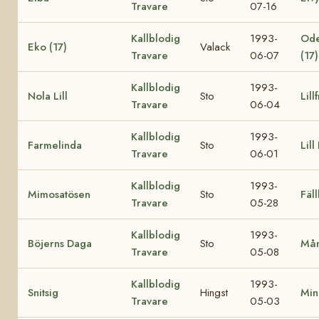
Travare
07-16
Kallblodig
1993-
Ode
Eko (17)
Valack
Travare
06-07
(17)
Kallblodig
1993-
Nola Lill
Sto
Lill
Travare
06-04
Kallblodig
1993-
Farmelinda
Sto
Lill
Travare
06-01
Kallblodig
1993-
Mimosatösen
Sto
Fäl
Travare
05-28
Kallblodig
1993-
Böjerns Daga
Sto
Mån
Travare
05-08
Kallblodig
1993-
Snitsig
Hingst
Min
Travare
05-03