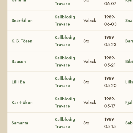
Travare
06-07
Kallblodig
1989-
Snärtkillen
Valack
Snä
Travare
06-03
Kallblodig
1989-
K.G.Tösen
Sto
Bar
Travare
05-23
Kallblodig
1989-
Bausen
Valack
Bibi
Travare
05-21
Kallblodig
1989-
Lilli Ba
Sto
Lill
Travare
05-20
Kallblodig
1989-
Kärrhöken
Valack
Fjäl
Travare
05-17
Kallblodig
1989-
Samanta
Sto
Sab
Travare
05-15