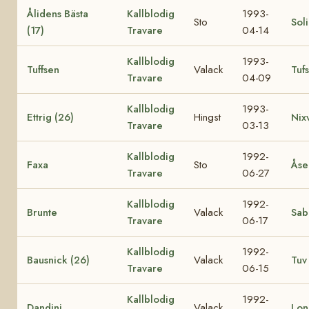
Ålidens Bästa
Kallblodig
1993-
Sto
Soli
(17)
Travare
04-14
Kallblodig
1993-
Tuffsen
Valack
Tuf
Travare
04-09
Kallblodig
1993-
Ettrig (26)
Hingst
Nix
Travare
03-13
Kallblodig
1992-
Faxa
Sto
Åse
Travare
06-27
Kallblodig
1992-
Brunte
Valack
Sab
Travare
06-17
Kallblodig
1992-
Bausnick (26)
Valack
Tuv 
Travare
06-15
Kallblodig
1992-
Dandini
Valack
Lon