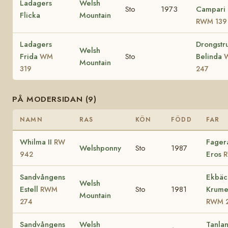
Ladagers
Welsh
Sto
1973
Campari
Flicka
Mountain
RWM 139
Ladagers
Drongstr
Welsh
Frida
Sto
Belinda
WM
Mountain
319
247
PÅ MODERSIDAN (9)
NAMN
RAS
KÖN
FÖDD
FAR
Whilma II
Fager
RW
Welshponny
Sto
1987
Eros
942
R
Sandvångens
Ekbäc
Welsh
Estell
Sto
1981
Krume
RWM
Mountain
274
RWM 
Sandvångens
Welsh
Tanlan