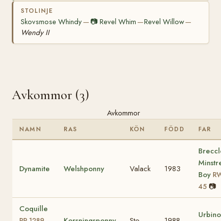
STOLINJE
Skovsmose Whindy
📷
Revel Whim
Revel Willow
—
—
—
Wendy II
Avkommor (3)
Avkommor
NAMN
RAS
KÖN
FÖDD
FAR
Breccl
Minstr
Dynamite
Welshponny
Valack
1983
Boy
R
📷
45
Coquille
Urbino
Korsningsponny
Sto
1988
RP 1289