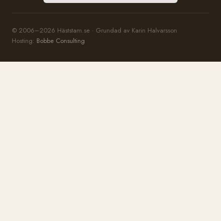
© 2006–2026 Häststam.se · Grundad av Karin Halvarsson
Hosting:
Bobbe Consulting