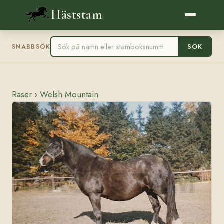
Häststam
SÖK
SNABBSÖK
Raser
›
Welsh Mountain