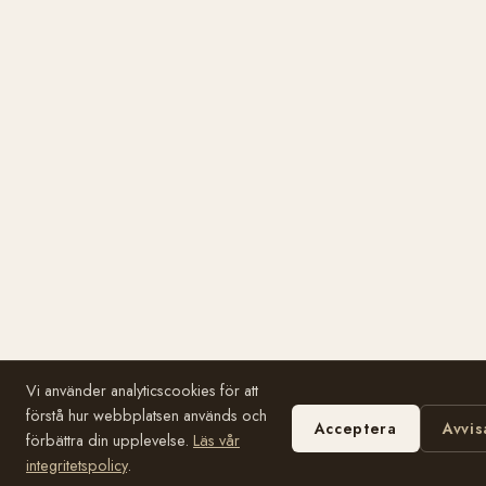
Vi använder analyticscookies för att
förstå hur webbplatsen används och
Acceptera
Avvis
förbättra din upplevelse.
Läs vår
integritetspolicy
.