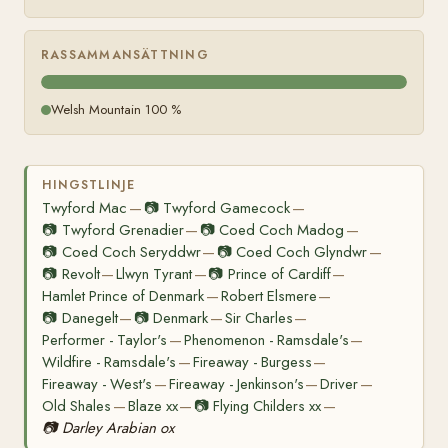
RASSAMMANSÄTTNING
Welsh Mountain 100 %
HINGSTLINJE
Twyford Mac
📷
Twyford Gamecock
—
—
📷
Twyford Grenadier
📷
Coed Coch Madog
—
—
📷
Coed Coch Seryddwr
📷
Coed Coch Glyndwr
—
—
📷
Revolt
Llwyn Tyrant
📷
Prince of Cardiff
—
—
—
Hamlet Prince of Denmark
Robert Elsmere
—
—
📷
Danegelt
📷
Denmark
Sir Charles
—
—
—
Performer - Taylor's
Phenomenon - Ramsdale's
—
—
Wildfire - Ramsdale's
Fireaway - Burgess
—
—
Fireaway - West's
Fireaway - Jenkinson's
Driver
—
—
—
Old Shales
Blaze xx
📷
Flying Childers xx
—
—
—
📷
Darley Arabian ox