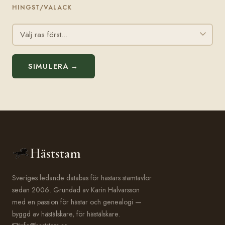
HINGST/VALACK
SIMULERA →
Häststam
Sveriges ledande databas för hästars stamtavlor
sedan 2006. Grundad av Karin Halvarsson
med en passion för hästar och genealogi —
byggd av hästälskare, för hästälskare.