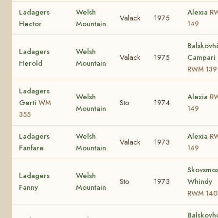
Ladagers
Welsh
Alexia
R
Valack
1975
Hector
Mountain
149
Balskovh
Ladagers
Welsh
Valack
1975
Campari
Herold
Mountain
RWM 139
Ladagers
Welsh
Alexia
R
Gerti
Sto
1974
WM
Mountain
149
355
Ladagers
Welsh
Alexia
R
Valack
1973
Fanfare
Mountain
149
Skovsmo
Ladagers
Welsh
Sto
1973
Whindy
Fanny
Mountain
RWM 140
Balskovh