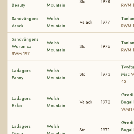
Sto
1978
Beauty
Mountain
RWM 
Sandvångens
Welsh
Tanlan
Valack
1977
Arack
Mountain
RWM 
Sandvångens
Welsh
Tanlan
Weronica
Sto
1976
Mountain
RWM 
RWM 197
Twyfo
Ladagers
Welsh
Sto
1973
Mac
Fanny
Mountain
42
Gredi
Ladagers
Welsh
Valack
1972
Bugail
Ekko
Mountain
WMH 
Gredi
Ladagers
Welsh
Sto
1971
Bugail
Diana
Mountain