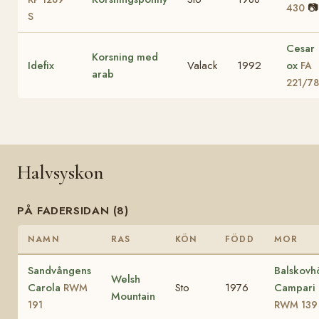
📷
430
S
Cesar
Korsning med
Idefix
Valack
1992
ox
FA
arab
221/78
Halvsyskon
PÅ FADERSIDAN (8)
NAMN
RAS
KÖN
FÖDD
MOR
Sandvångens
Balskovh
Welsh
Carola
Sto
1976
Campari
RWM
Mountain
191
RWM 139