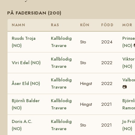
PÅ FADERSIDAN (200)
NAMN
RAS
KÖN
FÖDD
MOR
Ruuds Troja
Kallblodig
Prinse
Sto
2024
(NO)
Travare
(NO)
Kallblodig
Viktor
Viri Edel (NO)
Sto
2022
Travare
(NO)
Kallblodig
Valbo
Åser Eld (NO)
Hingst
2022
Travare
📷
Björnli Balder
Kallblodig
Björnl
Hingst
2021
(NO)
Travare
Ramon
Doris A.C.
Kallblodig
Jo Fr
Sto
2021
(NO)
Travare
(NO)