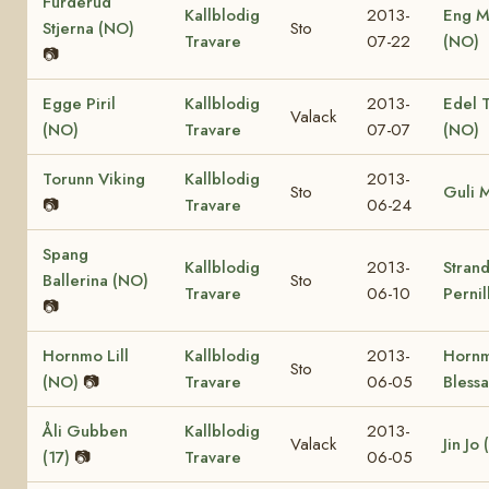
Furderud
Kallblodig
2013-
Eng M
Stjerna (NO)
Sto
Travare
07-22
(NO)
📷
Egge Piril
Kallblodig
2013-
Edel 
Valack
(NO)
Travare
07-07
(NO)
Torunn Viking
Kallblodig
2013-
Sto
Guli 
📷
Travare
06-24
Spang
Kallblodig
2013-
Stran
Ballerina (NO)
Sto
Travare
06-10
Pernil
📷
Hornmo Lill
Kallblodig
2013-
Horn
Sto
(NO)
📷
Travare
06-05
Bless
Åli Gubben
Kallblodig
2013-
Valack
Jin Jo 
(17)
📷
Travare
06-05