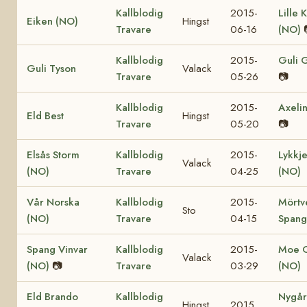
Kallblodig
2015-
Lille K
Eiken (NO)
Hingst
Travare
06-16
(NO)
Kallblodig
2015-
Guli 
Guli Tyson
Valack
Travare
05-26
📷
Kallblodig
2015-
Axelin
Eld Best
Hingst
Travare
05-20
📷
Elsås Storm
Kallblodig
2015-
Lykkje
Valack
(NO)
Travare
04-25
(NO)
Vår Norska
Kallblodig
2015-
Mörtv
Sto
(NO)
Travare
04-15
Spang
Spang Vinvar
Kallblodig
2015-
Moe 
Valack
(NO)
📷
Travare
03-29
(NO)
Eld Brando
Kallblodig
Nygå
Hingst
2015