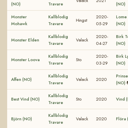
Valack
2021
(NO)
Travare
(NO)
Monster
Kallblodig
2020-
Lome 
Hingst
Mohawk
Travare
05-29
(NO)
Kallblodig
2020-
Birk T
Monster Elden
Valack
Travare
04-27
(NO)
Kallblodig
2020-
Birk L
Monster Loova
Sto
Travare
03-29
(NO)
Kallblodig
Prinse
Affen (NO)
Valack
2020
Travare
(NO)
Kallblodig
Best Vind (NO)
Sto
2020
Vind 
Travare
Kallblodig
Björn (NO)
Valack
2020
Flöra
Travare