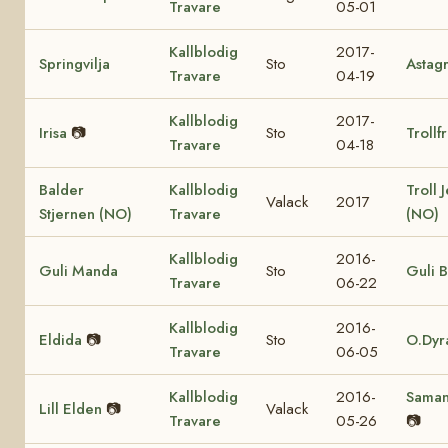
Travare
05-01
Kallblodig
2017-
Springvilja
Sto
Astag
Travare
04-19
Kallblodig
2017-
Irisa
📷
Sto
Trollf
Travare
04-18
Balder
Kallblodig
Troll 
Valack
2017
Stjernen (NO)
Travare
(NO)
Kallblodig
2016-
Guli Manda
Sto
Guli B
Travare
06-22
Kallblodig
2016-
Eldida
📷
Sto
O.Dyr
Travare
06-05
Kallblodig
2016-
Saman
Lill Elden
📷
Valack
Travare
05-26
📷