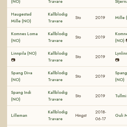
(NO)
Travare
Stjern
Haugestad
Kallblodig
Sto
2019
Mille
Mille (NO)
Travare
Komnes Loma
Kallblodig
Komne
Sto
2019
(NO)
Travare
(NO)
Linnpila (NO)
Kallblodig
Lynlin
Sto
2019
📷
Travare
📷
Spang Diva
Kallblodig
Spang
Sto
2019
(NO)
Travare
(NO)
Spang Indi
Kallblodig
Sto
2019
Tullmi
(NO)
Travare
Kallblodig
2018-
Lilleman
Hingst
Guli 
Travare
06-17