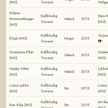
(NO)
Travare
Helga
Eldens
Kallblodig
Stee 
Drömmefanger
Valack
2015
Travare
(NO)
(NO)
Kallblodig
Tarja
Elijah (NO)
Hingst
2015
Travare
📷
Gompens Ellar
Kallblodig
Soleb
Valack
2015
(NO)
Travare
(NO)
Hesby Vilter
Kallblodig
Lykkel
Valack
2015
(NO)
Travare
(NO)
Lome Lykke
Kallblodig
Lome 
Sto
2015
(NO)
Travare
(NO)
Kallblodig
Art R
Ros Vilja (NO)
Sto
2015
Travare
(NO)