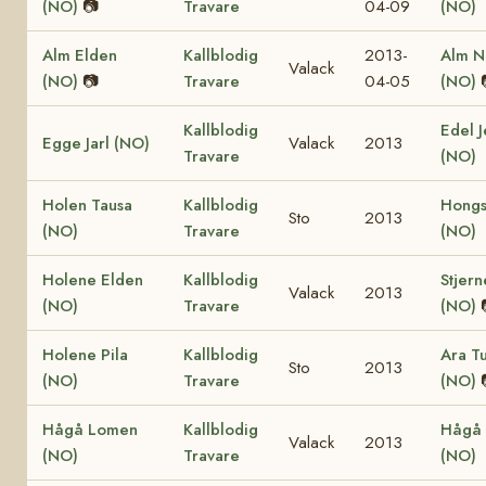
(NO)
📷
Travare
04-09
(NO)
Alm Elden
Kallblodig
2013-
Alm N
Valack
(NO)
📷
Travare
04-05
(NO)
Kallblodig
Edel J
Egge Jarl (NO)
Valack
2013
Travare
(NO)
Holen Tausa
Kallblodig
Hongs
Sto
2013
(NO)
Travare
(NO)
Holene Elden
Kallblodig
Stjern
Valack
2013
(NO)
Travare
(NO)
Holene Pila
Kallblodig
Ara Tu
Sto
2013
(NO)
Travare
(NO)
Hågå Lomen
Kallblodig
Hågå 
Valack
2013
(NO)
Travare
(NO)