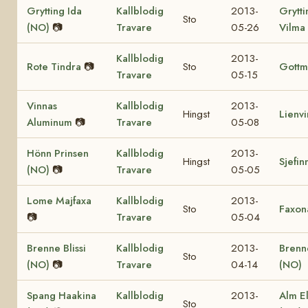
Grytting Ida
Kallblodig
2013-
Grytti
Sto
(NO)
📷
Travare
05-26
Vilma
Kallblodig
2013-
Rote Tindra
📷
Sto
Gottm
Travare
05-15
Vinnas
Kallblodig
2013-
Hingst
Lienv
Aluminum
📷
Travare
05-08
Hönn Prinsen
Kallblodig
2013-
Hingst
Sjefin
(NO)
📷
Travare
05-05
Lome Majfaxa
Kallblodig
2013-
Sto
Faxon
📷
Travare
05-04
Brenne Blissi
Kallblodig
2013-
Brenn
Sto
(NO)
📷
Travare
04-14
(NO)
Spang Haakina
Kallblodig
2013-
Alm El
Sto