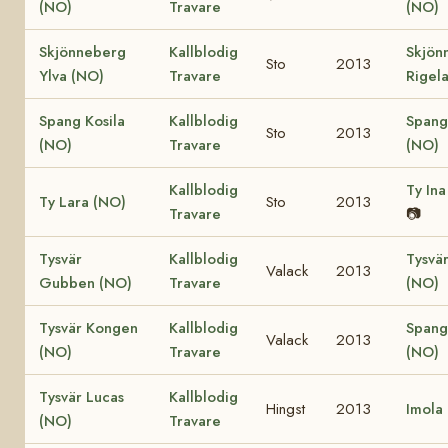
(NO)
Travare
(NO)
Skjönneberg
Kallblodig
Skjön
Sto
2013
Ylva (NO)
Travare
Rigel
Spang Kosila
Kallblodig
Spang
Sto
2013
(NO)
Travare
(NO)
Kallblodig
Ty Ina
Ty Lara (NO)
Sto
2013
Travare
📷
Tysvär
Kallblodig
Tysvär
Valack
2013
Gubben (NO)
Travare
(NO)
Tysvär Kongen
Kallblodig
Spang
Valack
2013
(NO)
Travare
(NO)
Tysvär Lucas
Kallblodig
Hingst
2013
Imola
(NO)
Travare