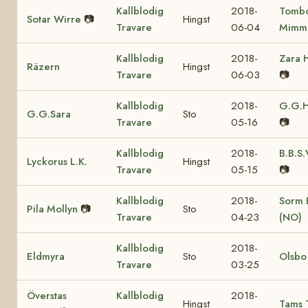
Kallblodig
2018-
Tomb
Sotar Wirre
📷
Hingst
Travare
06-04
Mimm
Kallblodig
2018-
Zara 
Räzern
Hingst
Travare
06-03
📷
Kallblodig
2018-
G.G.H
G.G.Sara
Sto
Travare
05-16
📷
Kallblodig
2018-
B.B.S.
Lyckorus L.K.
Hingst
Travare
05-15
📷
Kallblodig
2018-
Sorm B
Pila Mollyn
📷
Sto
Travare
04-23
(NO)
Kallblodig
2018-
Eldmyra
Sto
Olsbo
Travare
03-25
Överstas
Kallblodig
2018-
Hingst
Tams 