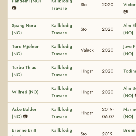
Pandemi (NO)
Kallblodig
Sto
2020
Victor
📷
Travare
📷
Spang Nora
Kallblodig
Alm El
Sto
2020
(NO)
Travare
(NO)
Tore Mjölner
Kallblodig
Juve F
Valack
2020
(NO)
Travare
(NO)
Turbo Thias
Kallblodig
Hingst
2020
Todin
(NO)
Travare
Kallblodig
Alm B
Wilfred (NO)
Hingst
2020
Travare
(NO)
Aske Balder
Kallblodig
2019-
Marine
Hingst
(NO)
📷
Travare
06-07
(NO)
Brenne Britt
Kallblodig
Brenn
Sto
2019