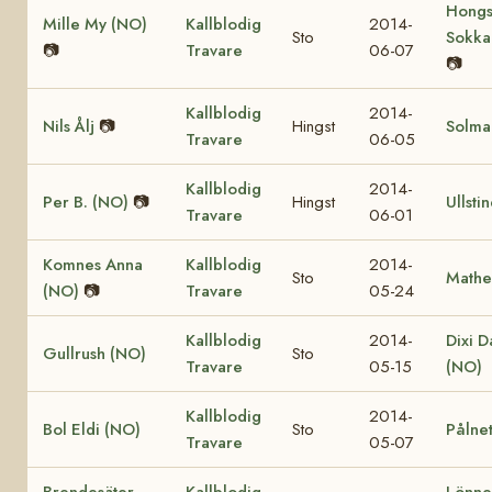
Hongs
Mille My (NO)
Kallblodig
2014-
Sto
Sokka
📷
Travare
06-07
📷
Kallblodig
2014-
Nils Ålj
📷
Hingst
Solma
Travare
06-05
Kallblodig
2014-
Per B. (NO)
📷
Hingst
Ullsti
Travare
06-01
Komnes Anna
Kallblodig
2014-
Sto
Mathe
(NO)
📷
Travare
05-24
Kallblodig
2014-
Dixi D
Gullrush (NO)
Sto
Travare
05-15
(NO)
Kallblodig
2014-
Bol Eldi (NO)
Sto
Pålnet
Travare
05-07