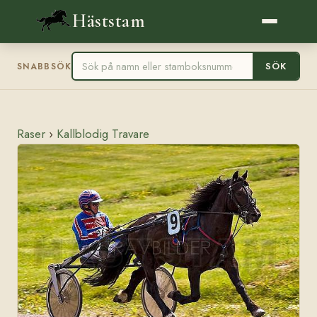
Häststam
SÖK
SNABBSÖK
Raser
›
Kallblodig Travare