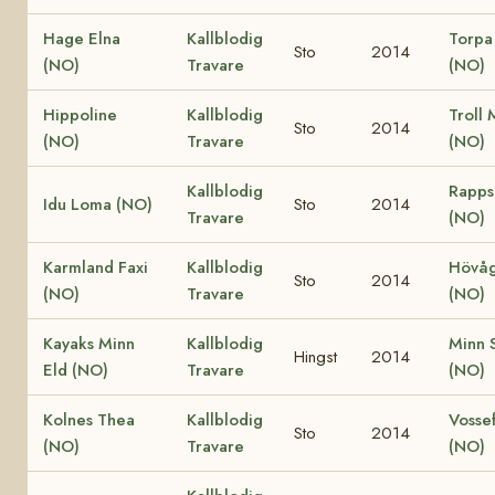
Hage Elna
Kallblodig
Torpa
Sto
2014
(NO)
Travare
(NO)
Hippoline
Kallblodig
Troll 
Sto
2014
(NO)
Travare
(NO)
Kallblodig
Rapps
Idu Loma (NO)
Sto
2014
Travare
(NO)
Karmland Faxi
Kallblodig
Hövåg
Sto
2014
(NO)
Travare
(NO)
Kayaks Minn
Kallblodig
Minn S
Hingst
2014
Eld (NO)
Travare
(NO)
Kolnes Thea
Kallblodig
Vossef
Sto
2014
(NO)
Travare
(NO)