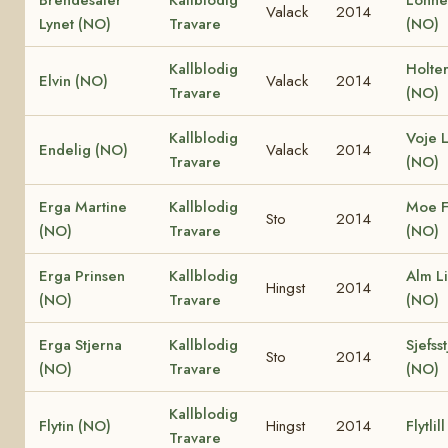
Brendesäter
Kallblodig
Lönne
Valack
2014
Lynet (NO)
Travare
(NO)
Kallblodig
Holte
Elvin (NO)
Valack
2014
Travare
(NO)
Kallblodig
Voje L
Endelig (NO)
Valack
2014
Travare
(NO)
Erga Martine
Kallblodig
Moe F
Sto
2014
(NO)
Travare
(NO)
Erga Prinsen
Kallblodig
Alm L
Hingst
2014
(NO)
Travare
(NO)
Erga Stjerna
Kallblodig
Sjefss
Sto
2014
(NO)
Travare
(NO)
Kallblodig
Flytin (NO)
Hingst
2014
Flytlil
Travare