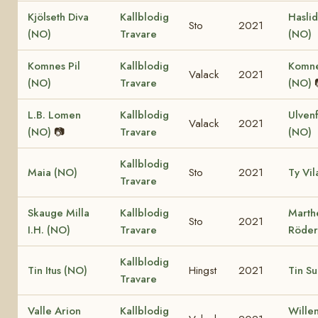
Kjölseth Diva
Kallblodig
Hasli
Sto
2021
(NO)
Travare
(NO)
Komnes Pil
Kallblodig
Komne
Valack
2021
(NO)
Travare
(NO)
L.B. Lomen
Kallblodig
Ulven
Valack
2021
(NO)
📷
Travare
(NO)
Kallblodig
Maia (NO)
Sto
2021
Ty Vil
Travare
Skauge Milla
Kallblodig
Marth
Sto
2021
I.H. (NO)
Travare
Röder
Kallblodig
Tin Itus (NO)
Hingst
2021
Tin Su
Travare
Valle Arion
Kallblodig
Wille