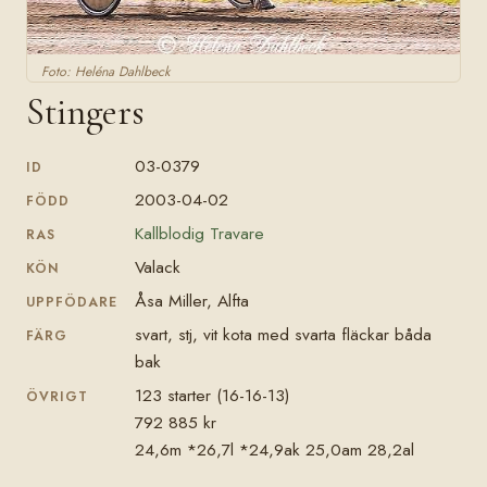
Foto: Heléna Dahlbeck
Stingers
03-0379
ID
2003-04-02
FÖDD
Kallblodig Travare
RAS
Valack
KÖN
Åsa Miller, Alfta
UPPFÖDARE
svart, stj, vit kota med svarta fläckar båda
FÄRG
bak
123 starter (16-16-13)
ÖVRIGT
792 885 kr
24,6m *26,7l *24,9ak 25,0am 28,2al