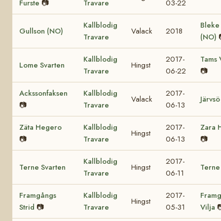
Furste
📷
Travare
03-22
Kallblodig
Bleke
Gullson (NO)
Valack
2018
Travare
(NO)
Kallblodig
2017-
Tams 
Lome Svarten
Hingst
Travare
06-22
📷
Ackssonfaksen
Kallblodig
2017-
Valack
Järvsö
📷
Travare
06-13
Zäta Hegero
Kallblodig
2017-
Zara 
Hingst
📷
Travare
06-13
📷
Kallblodig
2017-
Terne Svarten
Hingst
Terne
Travare
06-11
Framgångs
Kallblodig
2017-
Framg
Hingst
Strid
📷
Travare
05-31
Vilja
