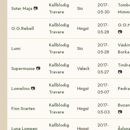
Kallblodig
2017-
Tomb
Sotar Maja
📷
Sto
Travare
05-30
Mimm
Kallblodig
2017-
G.G.H
G.G.Rebell
Hingst
Travare
05-28
📷
Kallblodig
2017-
Väski
Lumi
Sto
Travare
05-28
Borka
Kallblodig
2017-
Tindr
Supermusse
📷
Valack
Travare
05-27
📷
Kallblodig
2017-
Lomelino
📷
Hingst
Pedra
Travare
05-07
Kallblodig
2017-
Buzan
Finn Svarten
Hingst
Travare
05-03
📷
Kallblodig
2017-
Luna Lumpen
Hingst
Åslun