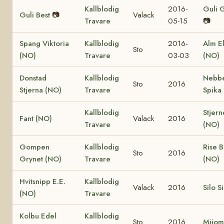
Kallblodig
2016-
Guli 
Guli Best
📷
Valack
Travare
05-15
📷
Spang Viktoria
Kallblodig
2016-
Alm El
Sto
(NO)
Travare
03-03
(NO)
Donstad
Kallblodig
Nebb
Sto
2016
Stjerna (NO)
Travare
Spika
Kallblodig
Stjern
Fant (NO)
Valack
2016
Travare
(NO)
Gompen
Kallblodig
Rise 
Sto
2016
Grynet (NO)
Travare
(NO)
Hvitsnipp E.E.
Kallblodig
Valack
2016
Silo S
(NO)
Travare
Kolbu Edel
Kallblodig
Sto
2016
Mijom