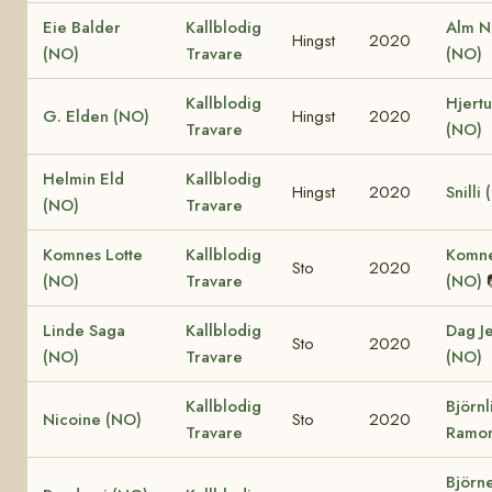
Eie Balder
Kallblodig
Alm N
Hingst
2020
(NO)
Travare
(NO)
Kallblodig
Hjertu
G. Elden (NO)
Hingst
2020
Travare
(NO)
Helmin Eld
Kallblodig
Hingst
2020
Snilli
(NO)
Travare
Komnes Lotte
Kallblodig
Komne
Sto
2020
(NO)
Travare
(NO)
Linde Saga
Kallblodig
Dag J
Sto
2020
(NO)
Travare
(NO)
Kallblodig
Björnl
Nicoine (NO)
Sto
2020
Travare
Ramon
Björn