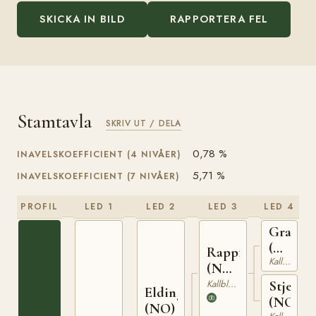
SKICKA IN BILD
RAPPORTERA FEL
Stamtavla
SKRIV UT / DELA
0,78 %
INAVELSKOEFFICIENT (4 NIVÅER)
5,71 %
INAVELSKOEFFICIENT (7 NIVÅER)
PROFIL
LED 1
LED 2
LED 3
LED 4
Granva
(NO)
Rappfot
Kallblodig Travare
NT
(NO)
52
NT
Kallblodig Travare
Stjernef
Elding
75
(NO)
(NO)