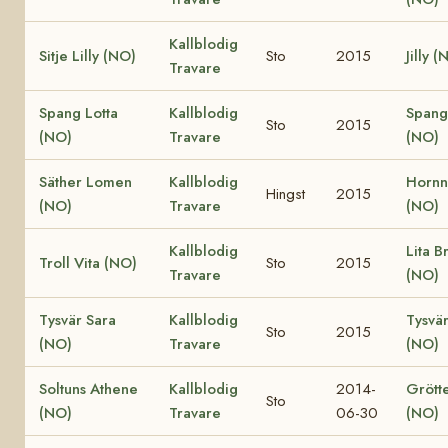
Kallblodig
Sitje Lilly (NO)
Sto
2015
Jilly (
Travare
Spang Lotta
Kallblodig
Spang
Sto
2015
(NO)
Travare
(NO)
Säther Lomen
Kallblodig
Hornne
Hingst
2015
(NO)
Travare
(NO)
Kallblodig
Lita B
Troll Vita (NO)
Sto
2015
Travare
(NO)
Tysvär Sara
Kallblodig
Tysvä
Sto
2015
(NO)
Travare
(NO)
Soltuns Athene
Kallblodig
2014-
Grött
Sto
(NO)
Travare
06-30
(NO)