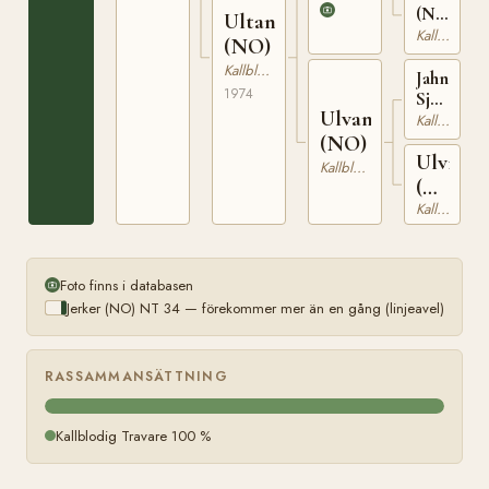
2060
(NO)
Ultana
T-
Kallblodig Travare
(NO)
22904
Kallblodig Travare
Jahn
1974
Sjur
Ulvana
(NO)
Kallblodig Travare
T-
(NO)
Ulvi
254
Kallblodig Travare
(NO)
Kallblodig Travare
T-
1529
Foto finns i databasen
Jerker (NO) NT 34 — förekommer mer än en gång (linjeavel)
RASSAMMANSÄTTNING
Kallblodig Travare 100 %