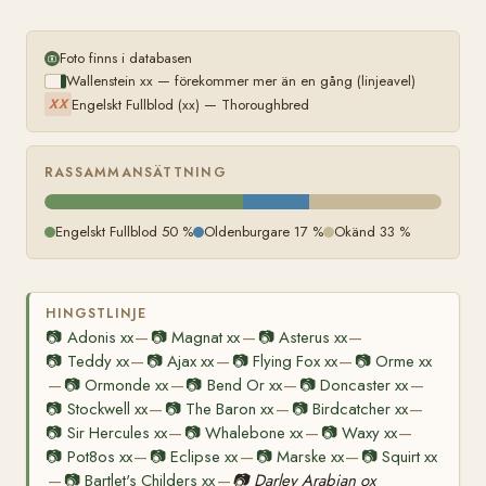
Foto finns i databasen
Wallenstein xx — förekommer mer än en gång (linjeavel)
Engelskt Fullblod (xx) — Thoroughbred
XX
RASSAMMANSÄTTNING
Engelskt Fullblod 50 %
Oldenburgare 17 %
Okänd 33 %
HINGSTLINJE
📷
Adonis xx
📷
Magnat xx
📷
Asterus xx
—
—
—
📷
Teddy xx
📷
Ajax xx
📷
Flying Fox xx
📷
Orme xx
—
—
—
📷
Ormonde xx
📷
Bend Or xx
📷
Doncaster xx
—
—
—
—
📷
Stockwell xx
📷
The Baron xx
📷
Birdcatcher xx
—
—
—
📷
Sir Hercules xx
📷
Whalebone xx
📷
Waxy xx
—
—
—
📷
Pot8os xx
📷
Eclipse xx
📷
Marske xx
📷
Squirt xx
—
—
—
📷
Bartlet's Childers xx
📷
Darley Arabian ox
—
—