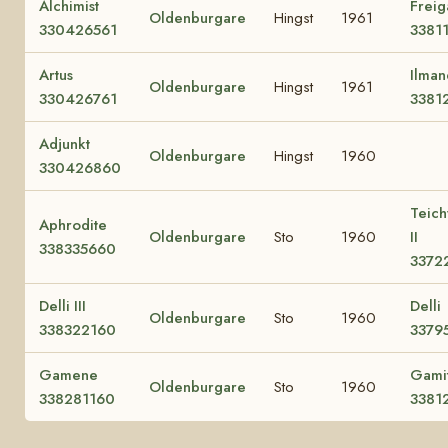
Alchimist
Freig
Oldenburgare
Hingst
1961
330426561
3381
Artus
Ilmane
Oldenburgare
Hingst
1961
330426761
3381
Adjunkt
Oldenburgare
Hingst
1960
330426860
Teic
Aphrodite
Oldenburgare
Sto
1960
II
338335660
3372
Delli III
Delli
Oldenburgare
Sto
1960
338322160
3379
Gamene
Gamit
Oldenburgare
Sto
1960
338281160
3381