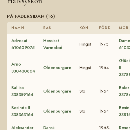
Halvsyskon
PÅ FADERSIDAN (16)
NAMN
RAS
KÖN
FÖDD
MOR
Advokat
Hessiskt
Dam
Hingst
1975
610609075
Varmblod
6103
Glück
Arno
Oldenburgare
Hingst
1964
II
330430864
3378
Ballisa
Balera
Oldenburgare
Sto
1964
338359164
3378
Besinda II
Besin
Oldenburgare
Sto
1964
338363164
3381
Aleksander
Dansk
1963-
Rose