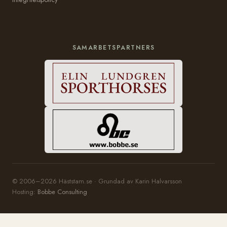
SAMARBETSPARTNERS
© 2006–2026 Häststam.se · Grundad av Karin Halvarsson
Hosting:
Bobbe Consulting