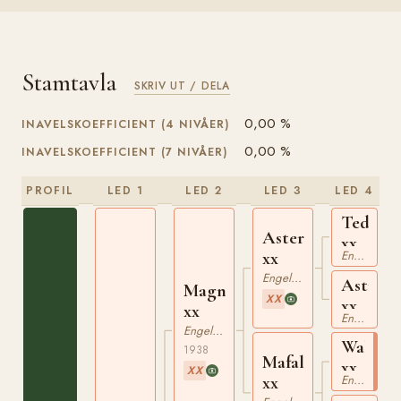
Stamtavla
SKRIV UT / DELA
0,00 %
INAVELSKOEFFICIENT (4 NIVÅER)
0,00 %
INAVELSKOEFFICIENT (7 NIVÅER)
PROFIL
LED 1
LED 2
LED 3
LED 4
Teddy
Asterus
xx
xx
Engelskt Fullblod
Engelskt Fullblod
Astrell
Magnat
XX
xx
xx
Engelskt Fullblod
Engelskt Fullblod
Wallens
1938
Mafalda
xx
XX
xx
Engelskt Fullblod