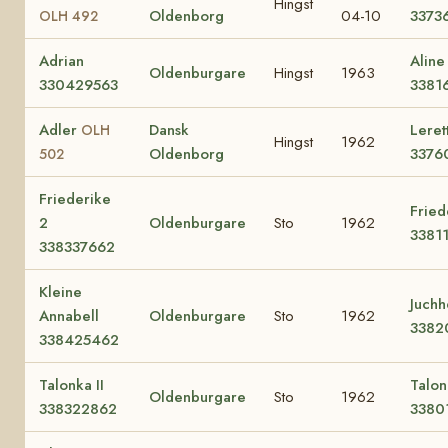
Hingst
Oldenborg
04-10
3373
OLH 492
Adrian
Aline 
Oldenburgare
Hingst
1963
330429563
3381
Adler
Dansk
Leret
OLH
Hingst
1962
Oldenborg
3376
502
Friederike
Fried
2
Oldenburgare
Sto
1962
3381
338337662
Kleine
Juchhe
Annabell
Oldenburgare
Sto
1962
3382
338425462
Talonka II
Talon
Oldenburgare
Sto
1962
338322862
3380