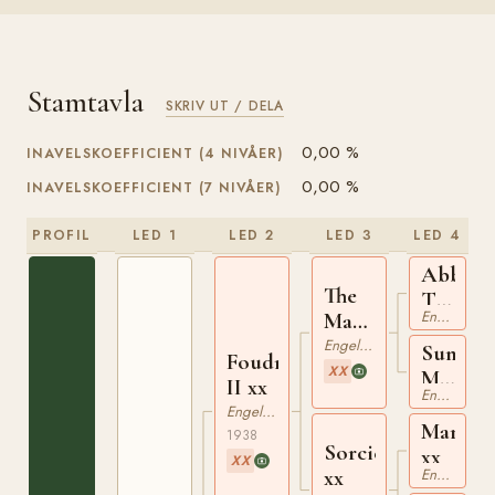
Stamtavla
SKRIV UT / DELA
0,00 %
INAVELSKOEFFICIENT (4 NIVÅER)
0,00 %
INAVELSKOEFFICIENT (7 NIVÅER)
PROFIL
LED 1
LED 2
LED 3
LED 4
Abbots
The
Trace
Engelskt Fullblod
Mac
xx
Nab
Engelskt Fullblod
Sunny
Foudroyant
xx
XX
Moya
II xx
Engelskt Fullblod
xx
Engelskt Fullblod
Marmou
1938
Sorciere
xx
XX
Engelskt Fullblod
xx