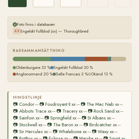
Foto finns i databasen
Engelskt Fullblod (xx) — Thoroughbred
XX
RASSAMMANSÄTTNING
Oldenburgare 33 %
Engelskt Fullblod 30 %
Anglonormand 20 %
Selle Francais 3 %
Okänd 13 %
HINGSTLINJE
📷
Condor
📷
Foudroyant II xx
📷
The Mac Nab xx
—
—
—
📷
Abbots Trace xx
📷
Tracery xx
📷
Rock Sand xx
—
—
—
📷
Sainfoin xx
📷
Springfield xx
📷
St Albans xx
—
—
—
📷
Stockwell xx
📷
The Baron xx
📷
Birdcatcher xx
—
—
—
📷
Sir Hercules xx
📷
Whalebone xx
📷
Waxy xx
—
—
—
📷
Pot8os xx
📷
Eclipse xx
📷
Marske xx
📷
Squirt xx
—
—
—