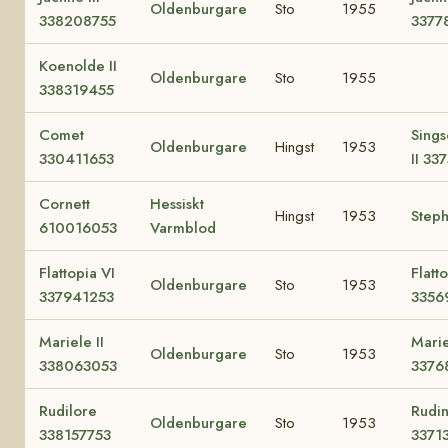
Oldenburgare
Sto
1955
338208755
3377
Koenolde II
Oldenburgare
Sto
1955
338319455
Comet
Sing
Oldenburgare
Hingst
1953
330411653
II 3
Cornett
Hessiskt
Hingst
1953
Steph
610016053
Varmblod
Flattopia VI
Flatt
Oldenburgare
Sto
1953
337941253
3356
Mariele II
Mari
Oldenburgare
Sto
1953
338063053
3376
Rudilore
Rudin
Oldenburgare
Sto
1953
338157753
3371