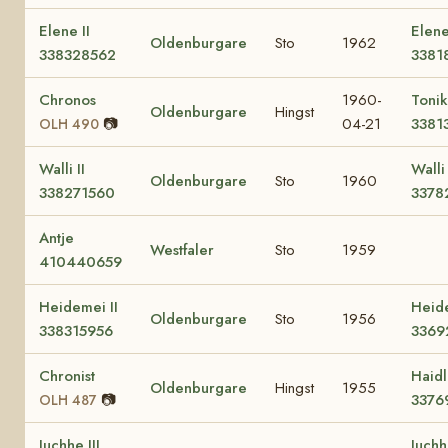
Elene II
Elen
Oldenburgare
Sto
1962
338328562
3381
Chronos
1960-
Toni
Oldenburgare
Hingst
📷
04-21
3381
OLH 490
Walli II
Walli
Oldenburgare
Sto
1960
338271560
3378
Antje
Westfaler
Sto
1959
410440659
Heidemei II
Heid
Oldenburgare
Sto
1956
338315956
3369
Chronist
Haidl
Oldenburgare
Hingst
1955
📷
3376
OLH 487
Juchhe III
Juch