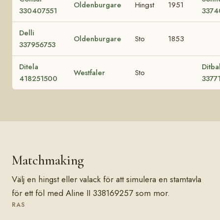
Oldenburgare
Hingst
1951
330407551
3374
Delli
Oldenburgare
Sto
1853
337956753
Ditela
Ditbal
Westfaler
Sto
418251500
3377
Matchmaking
Välj en hingst eller valack för att simulera en stamtavla
för ett föl med Aline II 338169257 som mor.
RAS