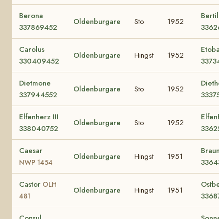
Berona
Berti
Oldenburgare
Sto
1952
337869452
3362
Carolus
Etoba
Oldenburgare
Hingst
1952
330409452
3373
Dietmone
Diet
Oldenburgare
Sto
1952
337944552
3337
Elfenherz III
Elfen
Oldenburgare
Sto
1952
338040752
3362
Caesar
Braun
Oldenburgare
Hingst
1951
3364
NWP 1454
Castor
Ostbe
OLH
Oldenburgare
Hingst
1951
3368
481
Consul
Sonne