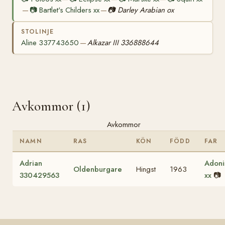
📷
Bartlet's Childers xx
📷
Darley Arabian ox
—
—
STOLINJE
Aline 337743650
Alkazar III 336888644
—
Avkommor (1)
Avkommor
NAMN
RAS
KÖN
FÖDD
FAR
Adrian
Adoni
Oldenburgare
Hingst
1963
330429563
xx
📷