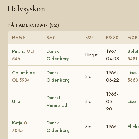
Halvsyskon
PÅ FADERSIDAN (32)
NAMN
RAS
KÖN
FÖDD
MOR
Pirana
Dansk
1967-
Bole
OLH
Hingst
Oldenborg
04-08
546
5481
Columbine
Dansk
1966-
Lise-
Sto
Oldenborg
06-22
OL 5934
5663
1966-
Danskt
Ulla
Sto
05-
Lise
Varmblod
20
Katja
Dansk
OL
Sto
1966
Flick
Oldenborg
7045