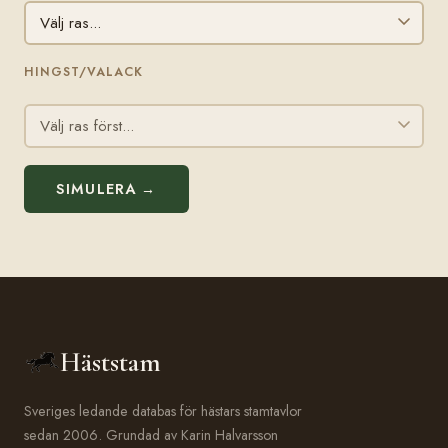
HINGST/VALACK
SIMULERA →
Häststam
Sveriges ledande databas för hästars stamtavlor
sedan 2006. Grundad av Karin Halvarsson