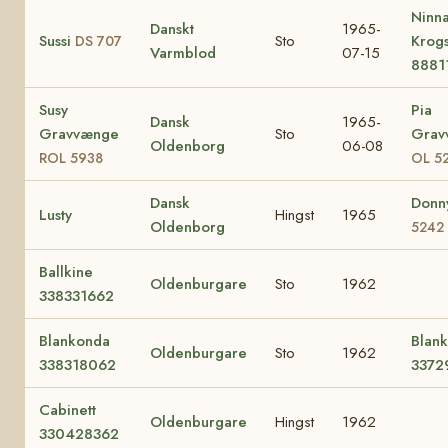
Ninn
Danskt
1965-
Sussi
Sto
Krog
DS 707
Varmblod
07-15
8881
Susy
Pia
Dansk
1965-
Gravvænge
Sto
Grav
Oldenborg
06-08
ROL 5938
OL 5
Dansk
Donn
Lusty
Hingst
1965
Oldenborg
5242
Ballkine
Oldenburgare
Sto
1962
338331662
Blankonda
Blank
Oldenburgare
Sto
1962
338318062
3372
Cabinett
Oldenburgare
Hingst
1962
330428362