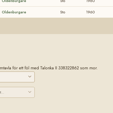
Oldenburgare
Sto
1960
Oldenburgare
Sto
1960
stamtavla för ett föl med Talonka II 338322862 som mor.