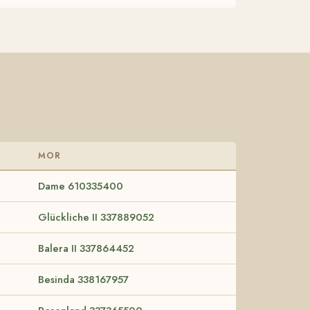
MOR
Dame 610335400
Glückliche II 337889052
Balera II 337864452
Besinda 338167957