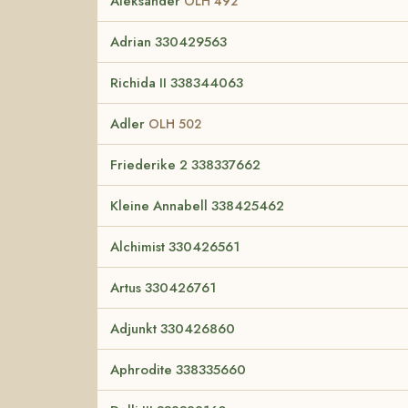
Aleksander
OLH 492
Adrian 330429563
Richida II 338344063
Adler
OLH 502
Friederike 2 338337662
Kleine Annabell 338425462
Alchimist 330426561
Artus 330426761
Adjunkt 330426860
Aphrodite 338335660