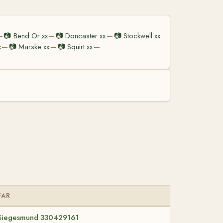
📷
Bend Or xx
📷
Doncaster xx
📷
Stockwell xx
—
—
—
x
📷
Marske xx
📷
Squirt xx
—
—
—
FAR
Siegesmund 330429161