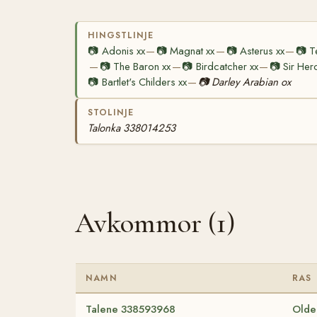
HINGSTLINJE
📷
Adonis xx
📷
Magnat xx
📷
Asterus xx
📷
T
—
—
—
📷
The Baron xx
📷
Birdcatcher xx
📷
Sir Her
—
—
—
📷
Bartlet's Childers xx
📷
Darley Arabian ox
—
STOLINJE
Talonka 338014253
Avkommor (1)
NAMN
RAS
Talene 338593968
Olde