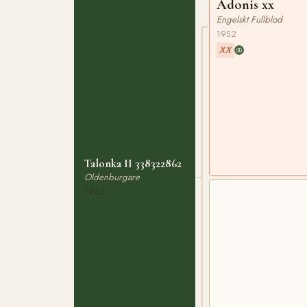
Adonis xx
Engelskt Fullblod
1952
XX
Talonka II 338322862
Oldenburgare
1962