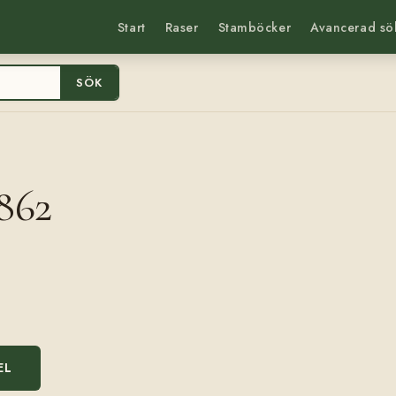
Start
Raser
Stamböcker
Avancerad sö
SÖK
862
EL