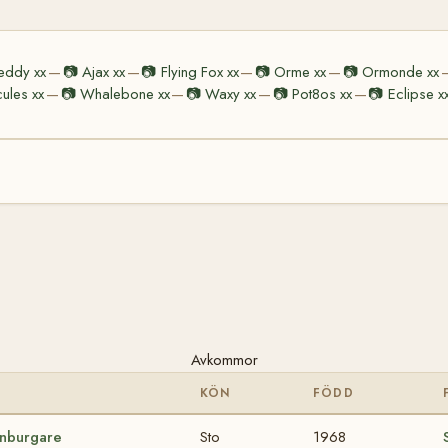
eddy xx
📷
Ajax xx
📷
Flying Fox xx
📷
Orme xx
📷
Ormonde xx
—
—
—
—
cules xx
📷
Whalebone xx
📷
Waxy xx
📷
Pot8os xx
📷
Eclipse x
—
—
—
—
Avkommor
KÖN
FÖDD
nburgare
Sto
1968