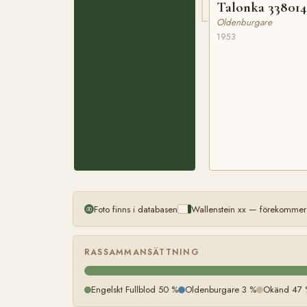
Talonka 338014
Oldenburgare
1953
Foto finns i databasen
Wallenstein xx — förekommer 
RASSAMMANSÄTTNING
Engelskt Fullblod 50 %
Oldenburgare 3 %
Okänd 47 