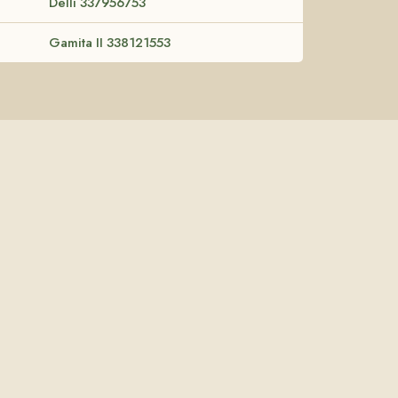
Delli 337956753
Gamita II 338121553