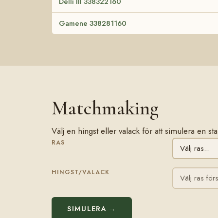
Delli III 338322160
Gamene 338281160
Matchmaking
Välj en hingst eller valack för att simulera en 
RAS
HINGST/VALACK
SIMULERA →