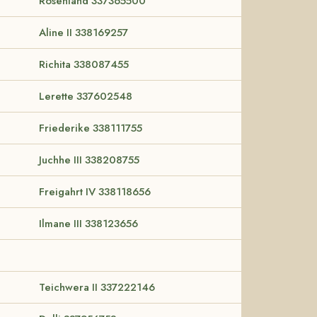
Rosenland 337365500
Aline II 338169257
Richita 338087455
Lerette 337602548
Friederike 338111755
Juchhe III 338208755
Freigahrt IV 338118656
Ilmane III 338123656
Teichwera II 337222146