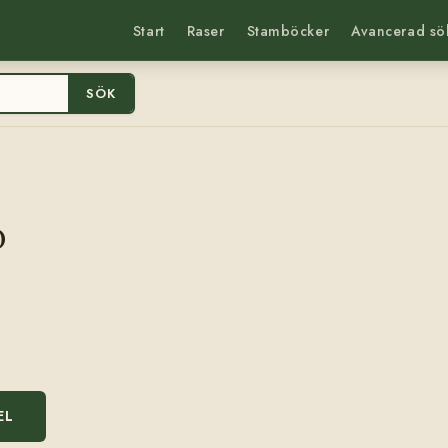
Start
Raser
Stamböcker
Avancerad sö
SÖK
0
EL