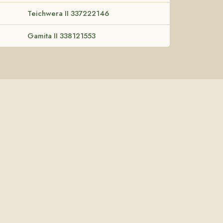
Teichwera II 337222146
Gamita II 338121553