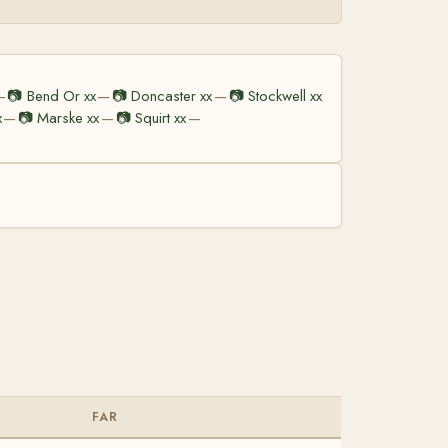
📷
Bend Or xx
📷
Doncaster xx
📷
Stockwell xx
—
—
—
x
📷
Marske xx
📷
Squirt xx
—
—
—
FAR