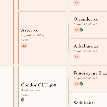
XX
Oleander xx
Engelskt Fullblod
Aster xx
XX
Engelskt Fullblod
1939
Arkebuse xx
XX
Engelskt Fullblod
XX
Foudroyant II x
Engelskt Fullblod
XX
Condor OLH 488
Anglonormand
1946
Seduisante