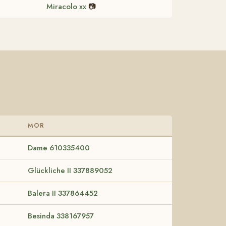
Miracolo xx
📷
MOR
Dame 610335400
Glückliche II 337889052
Balera II 337864452
Besinda 338167957