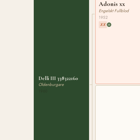
Adonis xx
Engelskt Fullblod
1952
XX
Delli III 338322160
Oldenburgare
1960