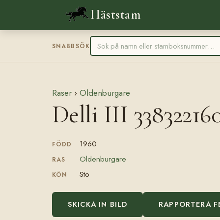
Häststam
SNABBSÖK
Raser
›
Oldenburgare
Delli III 33832216
1960
FÖDD
Oldenburgare
RAS
Sto
KÖN
SKICKA IN BILD
RAPPORTERA F