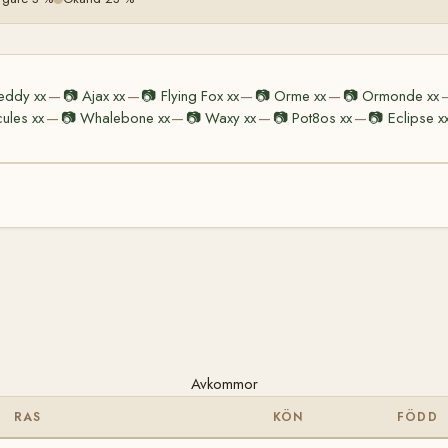
eddy xx
📷
Ajax xx
📷
Flying Fox xx
📷
Orme xx
📷
Ormonde xx
—
—
—
—
cules xx
📷
Whalebone xx
📷
Waxy xx
📷
Pot8os xx
📷
Eclipse x
—
—
—
—
Avkommor
RAS
KÖN
FÖDD