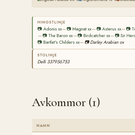
HINGSTLINJE
📷
Adonis xx
📷
Magnat xx
📷
Asterus xx
📷
T
—
—
—
📷
The Baron xx
📷
Birdcatcher xx
📷
Sir Her
—
—
—
📷
Bartlet's Childers xx
📷
Darley Arabian ox
—
STOLINJE
Delli 337956753
Avkommor (1)
NAMN