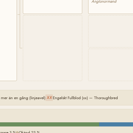
Anglonormand
mer än en gång (linjeavel)
Engelskt Fullblod (xx) — Thoroughbred
XX
rgare 3 %
Okänd 23 %