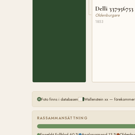
Delli 337956753
Oldenburgare
1853
Foto finns i databasen
Wallenstein xx — förekommer 
RASSAMMANSÄTTNING
Engelskt Fullblod 60 %
Anglonormand 13 %
Oldenbu