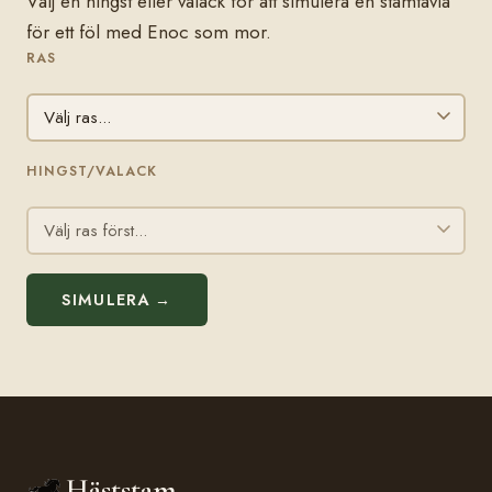
Välj en hingst eller valack för att simulera en stamtavla
för ett föl med Enoc som mor.
RAS
HINGST/VALACK
SIMULERA →
Häststam