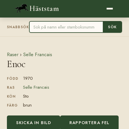
Häststam
SÖK
SNABBSÖK
Raser
›
Selle Francais
Enoc
1970
FÖDD
Selle Francais
RAS
Sto
KÖN
brun
FÄRG
SKICKA IN BILD
RAPPORTERA FEL