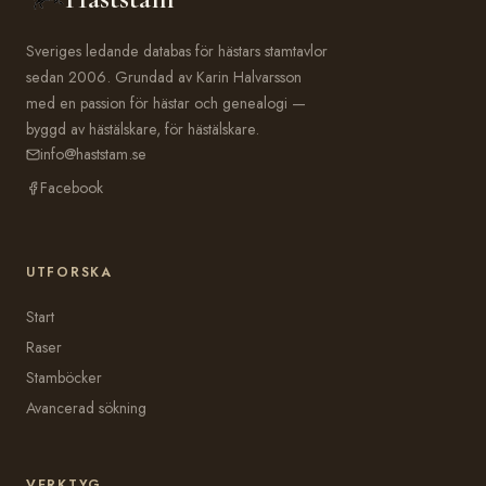
Sveriges ledande databas för hästars stamtavlor
sedan 2006. Grundad av Karin Halvarsson
med en passion för hästar och genealogi —
byggd av hästälskare, för hästälskare.
info@haststam.se
Facebook
UTFORSKA
Start
Raser
Stamböcker
Avancerad sökning
VERKTYG