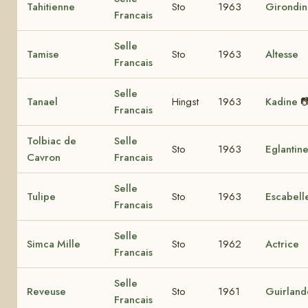
Tahitienne
Sto
1963
Girondi
Francais
Selle
Tamise
Sto
1963
Altesse
Francais
Selle
Tanael
Hingst
1963
Kadine

Francais
Tolbiac de
Selle
Sto
1963
Eglantin
Cavron
Francais
Selle
Tulipe
Sto
1963
Escabell
Francais
Selle
Simca Mille
Sto
1962
Actrice
Francais
Selle
Reveuse
Sto
1961
Guirland
Francais