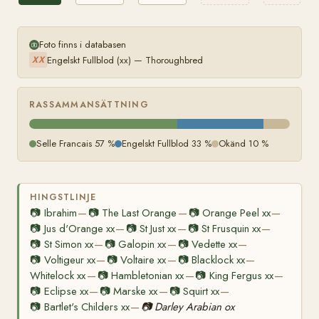
Foto finns i databasen
Engelskt Fullblod (xx) — Thoroughbred
XX
RASSAMMANSÄTTNING
Selle Francais 57 %
Engelskt Fullblod 33 %
Okänd 10 %
HINGSTLINJE
📷
Ibrahim
📷
The Last Orange
📷
Orange Peel xx
—
—
—
📷
Jus d'Orange xx
📷
St Just xx
📷
St Frusquin xx
—
—
—
📷
St Simon xx
📷
Galopin xx
📷
Vedette xx
—
—
—
📷
Voltigeur xx
📷
Voltaire xx
📷
Blacklock xx
—
—
—
Whitelock xx
📷
Hambletonian xx
📷
King Fergus xx
—
—
—
📷
Eclipse xx
📷
Marske xx
📷
Squirt xx
—
—
—
📷
Bartlet's Childers xx
📷
Darley Arabian ox
—