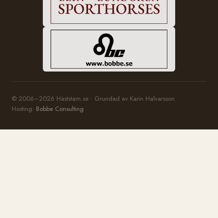
© 2006–2026 Häststam.se · Grundad av Karin Halvarsson
Hosting:
Bobbe Consulting