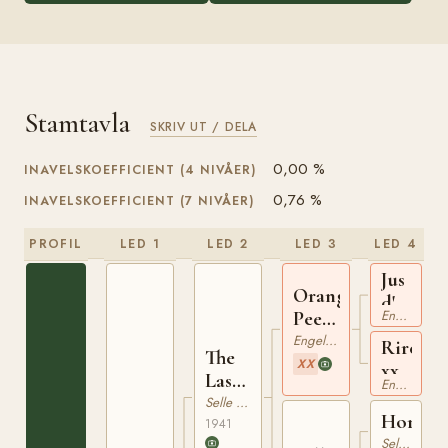
Stamtavla
SKRIV UT / DELA
0,00 %
INAVELSKOEFFICIENT (4 NIVÅER)
0,76 %
INAVELSKOEFFICIENT (7 NIVÅER)
PROFIL
LED 1
LED 2
LED 3
LED 4
Jus
Orange
d'Oran
Peel
Engelskt Fullblod
xx
xx
Engelskt Fullblod
Rirette
The
XX
xx
Last
Engelskt Fullblod
Orange
Selle Francais
Horlog
1941
Selle Francais