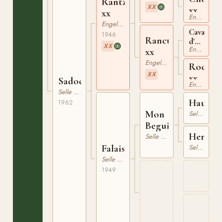
Rantzau
XX
xx
xx
Engelskt Fullblod
Engelskt Fullblod
Cavaliere
1946
Rancune
d'Arpino
XX
Engelskt Fullblod
xx
xx
Engelskt Fullblod
Rockell
XX
xx
Sadoc
Engelskt Fullblod
Selle Francais
Hautai
1962
Mon
Selle Francais
Beguin
Henriet
Selle Francais
Falaise
Selle Francais
Selle Francais
1949