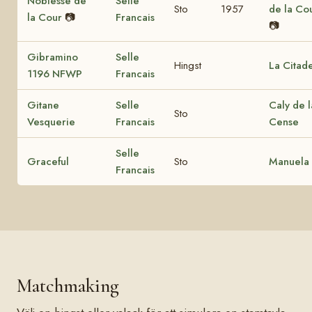
Noblesse de
Selle
Sto
1957
de la Co
la Cour
📷
Francais
📷
Gibramino
Selle
Hingst
La Citade
1196 NFWP
Francais
Gitane
Selle
Caly de l
Sto
Vesquerie
Francais
Cense
Selle
Graceful
Sto
Manuela 
Francais
Matchmaking