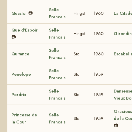
Selle
Quastor
📷
Hingst
1960
La Citade
Francais
Que d'Espoir
Selle
Hingst
1960
Girondi
📷
Francais
Selle
Quitance
Sto
1960
Escabell
Francais
Selle
Penelope
Sto
1959
Francais
Selle
Danseuse
Perdrix
Sto
1959
Francais
Vieux Bo
Gracieu
Princesse de
Selle
Sto
1959
de la Co
la Cour
Francais
📷