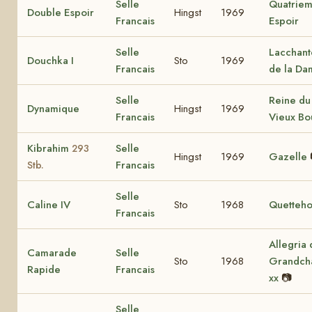
Selle
Quatrie
Double Espoir
Hingst
1969
Francais
Espoir
Selle
Lacchant
Douchka I
Sto
1969
Francais
de la Da
Selle
Reine du
Dynamique
Hingst
1969
Francais
Vieux Bo
Kibrahim
Selle
293
Hingst
1969
Gazelle
Francais
Stb.
Selle
Caline IV
Sto
1968
Quetteh
Francais
Allegria
Camarade
Selle
Sto
1968
Grandc
Rapide
Francais
xx
📷
Selle