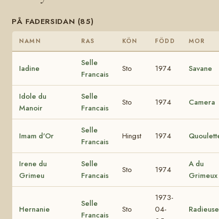
PÅ FADERSIDAN (85)
NAMN
RAS
KÖN
FÖDD
MOR
Selle
Iadine
Sto
1974
Savane
Francais
Idole du
Selle
Sto
1974
Camera
Manoir
Francais
Selle
Imam d'Or
Hingst
1974
Quoulett
Francais
Irene du
Selle
A du
Sto
1974
Grimeu
Francais
Grimeux
1973-
Selle
Hernanie
Sto
04-
Radieuse
Francais