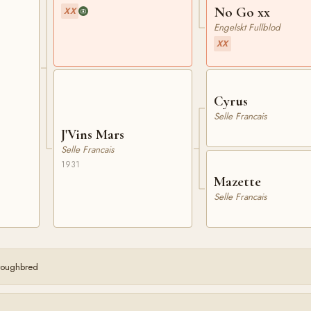
No Go xx
XX
Engelskt Fullblod
XX
Cyrus
Selle Francais
J'Vins Mars
Selle Francais
1931
Mazette
Selle Francais
oroughbred