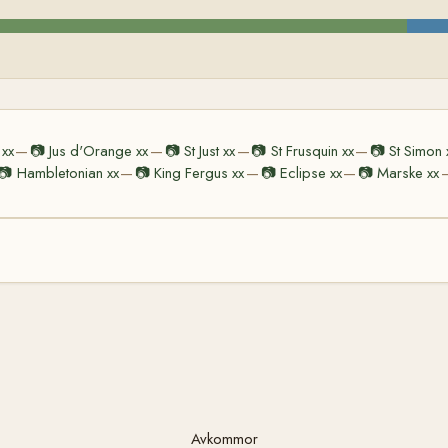
 xx
📷
Jus d'Orange xx
📷
St Just xx
📷
St Frusquin xx
📷
St Simon 
—
—
—
—
📷
Hambletonian xx
📷
King Fergus xx
📷
Eclipse xx
📷
Marske xx
—
—
—
Avkommor