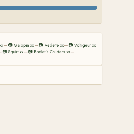
xx
📷
Galopin xx
📷
Vedette xx
📷
Voltigeur xx
—
—
—
📷
Squirt xx
📷
Bartlet's Childers xx
—
—
—