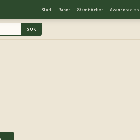
Start
Raser
Stamböcker
Avancerad sö
SÖK
EL