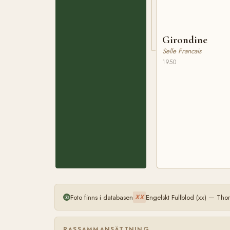
Girondine
Selle Francais
1950
Foto finns i databasen
Engelskt Fullblod (xx) — Th
XX
RASSAMMANSÄTTNING