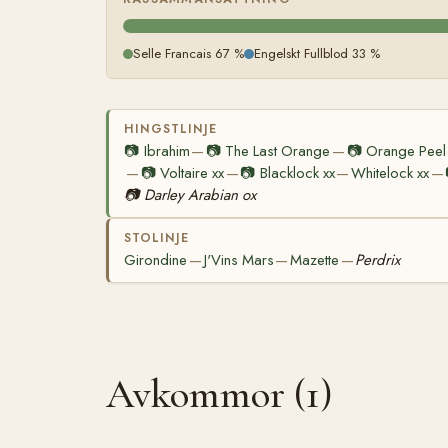
Selle Francais 67 %
Engelskt Fullblod 33 %
HINGSTLINJE
📷
Ibrahim
📷
The Last Orange
📷
Orange Peel
—
—
📷
Voltaire xx
📷
Blacklock xx
Whitelock xx
—
—
—
—
📷
Darley Arabian ox
STOLINJE
Girondine
J'Vins Mars
Mazette
Perdrix
—
—
—
Avkommor (1)