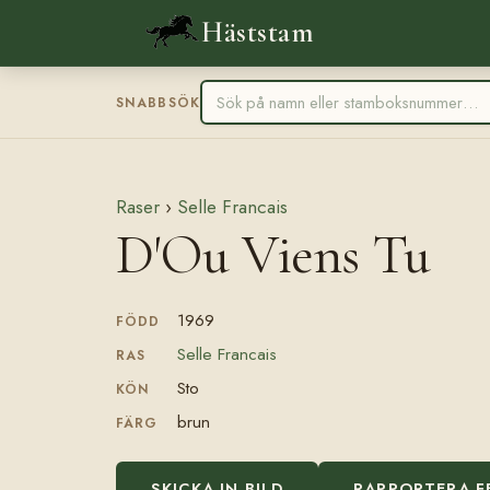
Häststam
SNABBSÖK
Raser
›
Selle Francais
D'Ou Viens Tu
1969
FÖDD
Selle Francais
RAS
Sto
KÖN
brun
FÄRG
SKICKA IN BILD
RAPPORTERA F