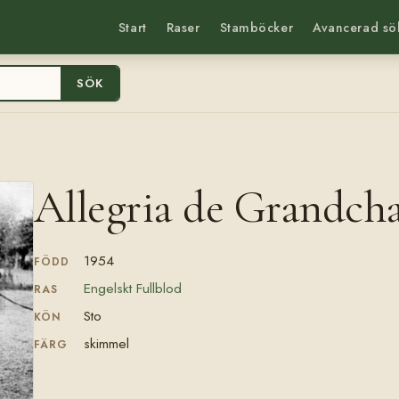
Start
Raser
Stamböcker
Avancerad sö
SÖK
Allegria de Grandch
1954
FÖDD
Engelskt Fullblod
RAS
Sto
KÖN
skimmel
FÄRG