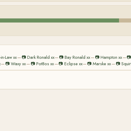
-in-Law xx
📷
Dark Ronald xx
📷
Bay Ronald xx
📷
Hampton xx

—
—
—
—
x
📷
Waxy xx
📷
Pot8os xx
📷
Eclipse xx
📷
Marske xx
📷
Squir
—
—
—
—
—