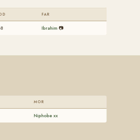
DD
FAR
68
Ibrahim
📷
MOR
Niphobe xx