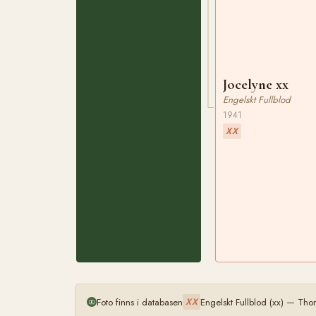
Jocelyne xx
Engelskt Fullblod
1941
XX
Foto finns i databasen
Engelskt Fullblod (xx) — Th
XX