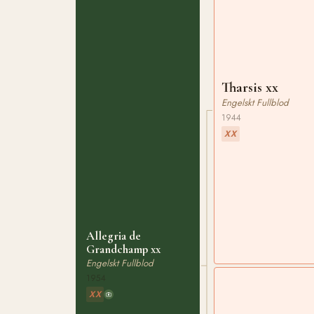
Tharsis xx
Engelskt Fullblod
1944
XX
Allegria de
Grandchamp xx
Engelskt Fullblod
1954
XX