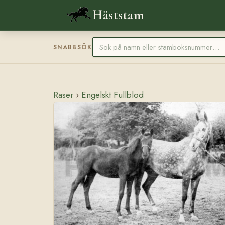
Häststam
SNABBSÖK
Raser
›
Engelskt Fullblod