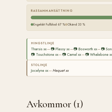
RASSAMMANSÄTTNING
Engelskt Fullblod 67 %
Okänd 33 %
HINGSTLINJE
Tharsis xx
📷
Plassy xx
📷
Bosworth xx
📷
Son
—
—
—
📷
Touchstone xx
📷
Camel xx
📷
Whalebone x
—
—
STOLINJE
Jocelyne xx
Hequet xx
—
Avkommor (1)