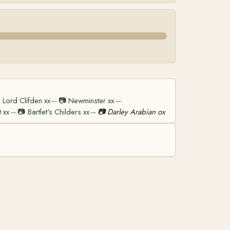

Lord Clifden xx
📷
Newminster xx
—
—
t xx
📷
Bartlet's Childers xx
📷
Darley Arabian ox
—
—