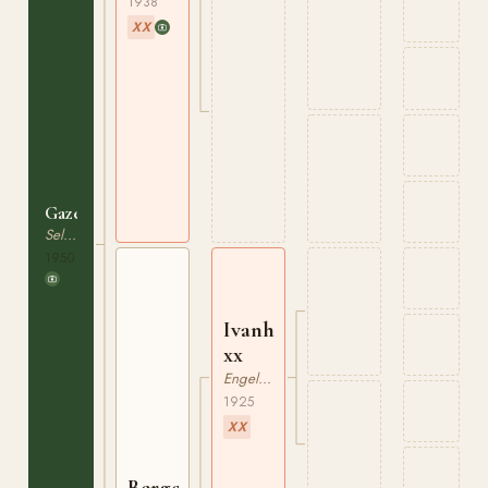
1938
XX
Gazelle
Selle Francais
1950
Ivanhoe
xx
Engelskt Fullblod
1925
XX
Bergerette