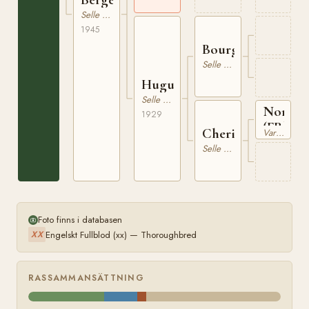
Selle Francais
1945
Bourguebus
Selle Francais
Huguette
Selle Francais
Norod
1929
(FR)
Cherie
Varmblodig Travhäst
Selle Francais
Foto finns i databasen
Engelskt Fullblod (xx) — Thoroughbred
XX
RASSAMMANSÄTTNING