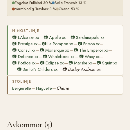
Engelskt Fullblod 30 %
Selle Francais 13 %
Varmblodig Travhäst 3 %
Okänd 53 %
HINGSTLINJE
📷
L'Alcazar xx
📷
Apelle xx
📷
Sardanapale xx
—
—
—
📷
Prestige xx
📷
Le Pompon xx
📷
Fripon xx
—
—
—
📷
Consul xx
📷
Monarque xx
📷
The Emperor xx
—
—
—
📷
Defence xx
📷
Whalebone xx
📷
Waxy xx
—
—
—
📷
Pot8os xx
📷
Eclipse xx
📷
Marske xx
📷
Squirt xx
—
—
—
📷
Bartlet's Childers xx
📷
Darley Arabian ox
—
—
STOLINJE
Bergerette
Huguette
Cherie
—
—
Avkommor (5)