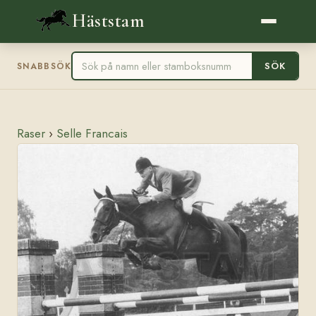
Häststam
SÖK
SNABBSÖK
Raser
›
Selle Francais