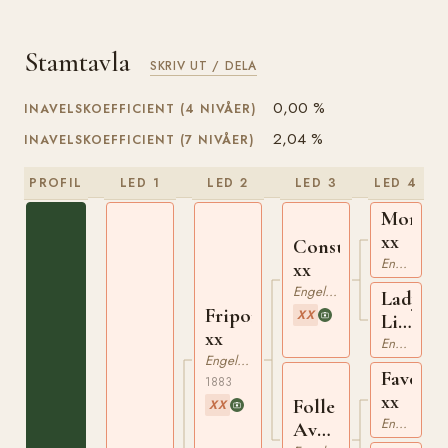
Stamtavla
SKRIV UT / DELA
0,00 %
INAVELSKOEFFICIENT (4 NIVÅER)
2,04 %
INAVELSKOEFFICIENT (7 NIVÅER)
PROFIL
LED 1
LED 2
LED 3
LED 4
Monarq
xx
Consul
Engelskt Fullblod
xx
Engelskt Fullblod
Lady
Fripon
XX
Lift
xx
xx
Engelskt Fullblod
Engelskt Fullblod
Favoniu
1883
xx
Folle
XX
Engelskt Fullblod
Avoine