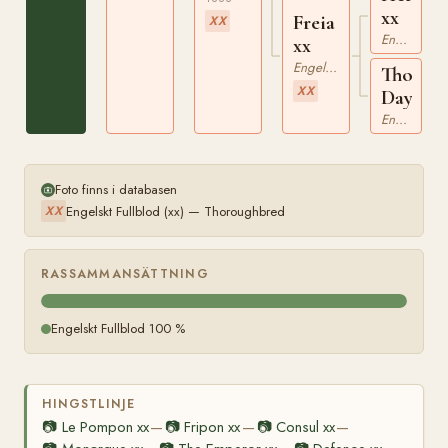
xx
Freia
XX
Engelskt Fullblod
xx
Engelskt Fullblod
Thor's
XX
Day
Engelskt Fullblod
Foto finns i databasen
Engelskt Fullblod (xx) — Thoroughbred
XX
RASSAMMANSÄTTNING
Engelskt Fullblod 100 %
HINGSTLINJE
📷
Le Pompon xx
📷
Fripon xx
📷
Consul xx
—
—
—