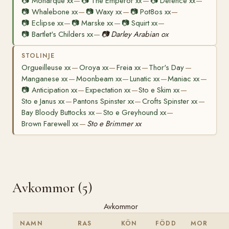
📷
Monarque xx
📷
The Emperor xx
📷
Defence xx
—
—
—
📷
Whalebone xx
📷
Waxy xx
📷
Pot8os xx
—
—
—
📷
Eclipse xx
📷
Marske xx
📷
Squirt xx
—
—
—
📷
Bartlet's Childers xx
📷
Darley Arabian ox
—
STOLINJE
Orgueilleuse xx
Oroya xx
Freia xx
Thor's Day
—
—
—
—
Manganese xx
Moonbeam xx
Lunatic xx
Maniac xx
—
—
—
—
📷
Anticipation xx
Expectation xx
Sto e Skim xx
—
—
—
Sto e Janus xx
Pantons Spinster xx
Crofts Spinster xx
—
—
—
Bay Bloody Buttocks xx
Sto e Greyhound xx
—
—
Brown Farewell xx
Sto e Brimmer xx
—
Avkommor (5)
Avkommor
NAMN
RAS
KÖN
FÖDD
MOR