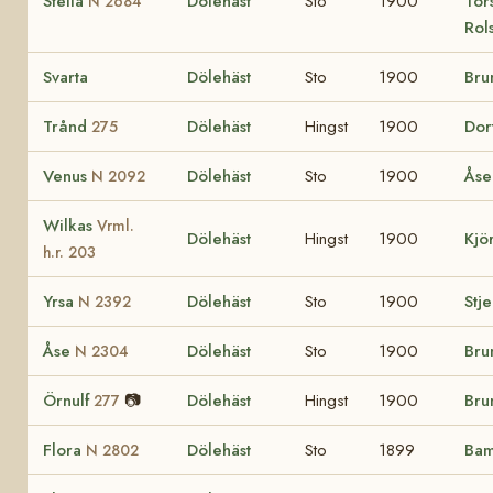
Stella
Dölehäst
Sto
1900
Tors
N 2684
Rols
Svarta
Dölehäst
Sto
1900
Bru
Trånd
Dölehäst
Hingst
1900
Dor
275
Venus
Dölehäst
Sto
1900
Åse
N 2092
Wilkas
Vrml.
Dölehäst
Hingst
1900
Kjö
h.r. 203
Yrsa
Dölehäst
Sto
1900
Stj
N 2392
Åse
Dölehäst
Sto
1900
Bru
N 2304
Örnulf
📷
Dölehäst
Hingst
1900
Bru
277
Flora
Dölehäst
Sto
1899
Ba
N 2802