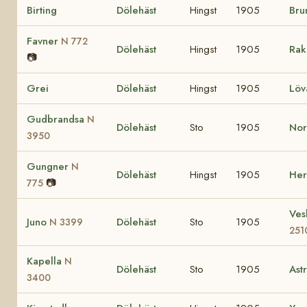
Birting
Dölehäst
Hingst
1905
Bru
Favner
N 772
Dölehäst
Hingst
1905
Rak
📷
Grei
Dölehäst
Hingst
1905
Lö
Gudbrandsa
N
Dölehäst
Sto
1905
No
3950
Gungner
N
Dölehäst
Hingst
1905
He
📷
775
Ves
Juno
Dölehäst
Sto
1905
N 3399
251
Kapella
N
Dölehäst
Sto
1905
Ast
3400