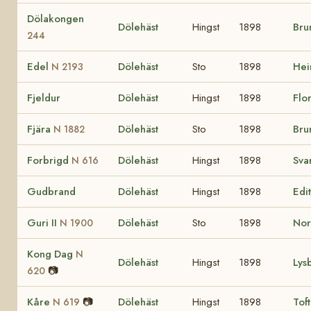
Dölakongen
Dölehäst
Hingst
1898
Bru
244
Edel
Dölehäst
Sto
1898
He
N 2193
Fjeldur
Dölehäst
Hingst
1898
Flo
Fjära
Dölehäst
Sto
1898
Bru
N 1882
Forbrigd
Dölehäst
Hingst
1898
Sva
N 616
Gudbrand
Dölehäst
Hingst
1898
Edi
Guri II
Dölehäst
Sto
1898
No
N 1900
Kong Dag
N
Dölehäst
Hingst
1898
Lys
📷
620
Kåre
📷
Dölehäst
Hingst
1898
Tof
N 619