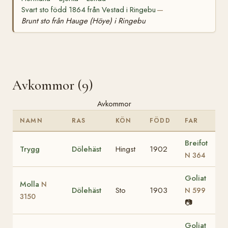
Svart sto född 1864 från Vestad i Ringebu
—
Brunt sto från Hauge (Höye) i Ringebu
Avkommor (9)
Avkommor
NAMN
RAS
KÖN
FÖDD
FAR
Breifot
Trygg
Dölehäst
Hingst
1902
N 364
Goliat
Molla
N
Dölehäst
Sto
1903
N 599
3150
📷
Goliat