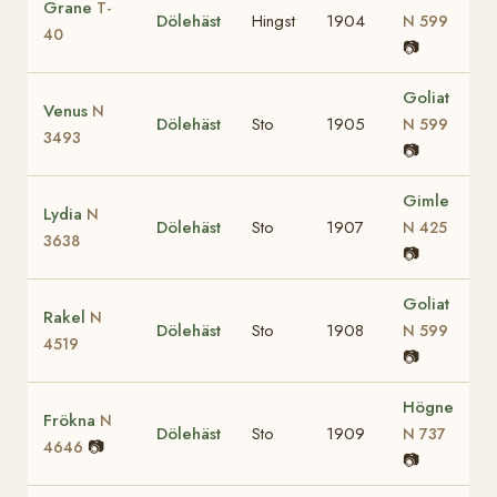
Grane
T-
Dölehäst
Hingst
1904
N 599
40
📷
Goliat
Venus
N
Dölehäst
Sto
1905
N 599
3493
📷
Gimle
Lydia
N
Dölehäst
Sto
1907
N 425
3638
📷
Goliat
Rakel
N
Dölehäst
Sto
1908
N 599
4519
📷
Högne
Frökna
N
Dölehäst
Sto
1909
N 737
📷
4646
📷