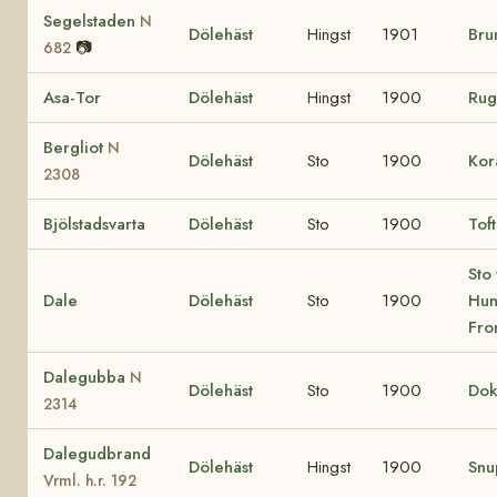
Segelstaden
N
Dölehäst
Hingst
1901
Bru
📷
682
Asa-Tor
Dölehäst
Hingst
1900
Ru
Bergliot
N
Dölehäst
Sto
1900
Ko
2308
Bjölstadsvarta
Dölehäst
Sto
1900
Tof
Sto 
Dale
Dölehäst
Sto
1900
Hun
Fro
Dalegubba
N
Dölehäst
Sto
1900
Do
2314
Dalegudbrand
Dölehäst
Hingst
1900
Sn
Vrml. h.r. 192