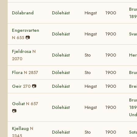
Bru
Dölabrand
Dölehäst
Hingst
1900
189
Engersvarten
Dölehäst
Hingst
1900
Sva
📷
N 655
Fjeldrosa
N
Dölehäst
Sto
1900
He
2070
Flora
Dölehäst
Sto
1900
Bru
N 2857
Geir
📷
Dölehäst
Hingst
1900
Bre
270
Bru
Goliat
N 657
Dölehäst
Hingst
1900
189
📷
Und
Kjellaug
N
Dölehäst
Sto
1900
Sot
2345