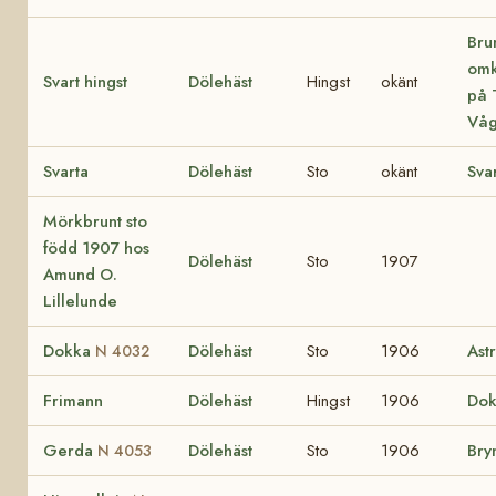
Bru
omk
Svart hingst
Dölehäst
Hingst
okänt
på T
Vå
Svarta
Dölehäst
Sto
okänt
Sva
Mörkbrunt sto
född 1907 hos
Dölehäst
Sto
1907
Amund O.
Lillelunde
Dokka
Dölehäst
Sto
1906
Ast
N 4032
Frimann
Dölehäst
Hingst
1906
Do
Gerda
Dölehäst
Sto
1906
Bry
N 4053