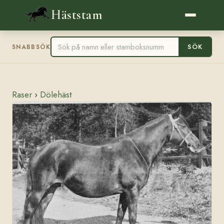
Häststam
SÖK
SNABBSÖK
Raser
›
Dölehäst