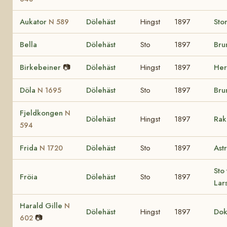
Aukator
Dölehäst
Hingst
1897
Sto
N 589
Bella
Dölehäst
Sto
1897
Bru
Birkebeiner
📷
Dölehäst
Hingst
1897
He
Döla
Dölehäst
Sto
1897
Bru
N 1695
Fjeldkongen
N
Dölehäst
Hingst
1897
Rak
594
Frida
Dölehäst
Sto
1897
Ast
N 1720
Sto 
Fröia
Dölehäst
Sto
1897
Lar
Harald Gille
N
Dölehäst
Hingst
1897
Do
📷
602