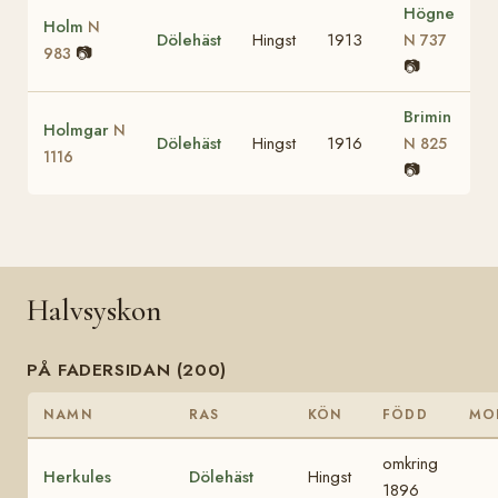
Högne
Holm
N
Dölehäst
Hingst
1913
N 737
📷
983
📷
Brimin
Holmgar
N
Dölehäst
Hingst
1916
N 825
1116
📷
Halvsyskon
PÅ FADERSIDAN (200)
NAMN
RAS
KÖN
FÖDD
MO
omkring
Herkules
Dölehäst
Hingst
1896