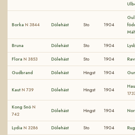
Ulb
Gul
Borka
Dölehäst
Sto
1904
föd
N 3844
Mä
Bruna
Dölehäst
Sto
1904
Lys
Flora
Dölehäst
Sto
1904
Ra
N 3853
Gudbrand
Dölehäst
Hingst
1904
Gu
Hau
Kaut
Dölehäst
Hingst
1904
N 739
173
Kong Snö
N
Dölehäst
Hingst
1904
No
742
Lydia
Dölehäst
Sto
1904
Ru
N 3286