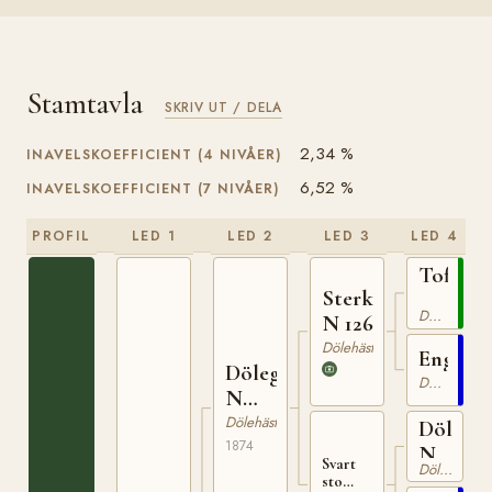
Stamtavla
SKRIV UT / DELA
2,34 %
INAVELSKOEFFICIENT (4 NIVÅER)
6,52 %
INAVELSKOEFFICIENT (7 NIVÅER)
PROFIL
LED 1
LED 2
LED 3
LED 4
Toftebr
Sterkoder
N
Dölehäst
N 126
82
Dölehäst
Engebr
Dölegubben
Dölehäst
N
169
Dölehäst
Döleko
1874
N
Svart
Dölehäst
39
sto