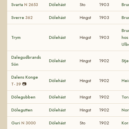
Svarta
Dölehäst
Sto
1903
Bru
N 2653
Sverre
Dölehäst
Hingst
1903
Bru
362
Bru
Trym
Dölehäst
Hingst
1903
hos
Ulb
Dalegudbrands
Dölehäst
Hingst
1902
Stj
Sön
Dalens Konge
Dölehäst
Hingst
1902
He
📷
T- 39
Dölegubben
Dölehäst
Hingst
1902
Tor
Dölegutten
Dölehäst
Hingst
1902
No
Guri
Dölehäst
Sto
1902
Ko
N 3000