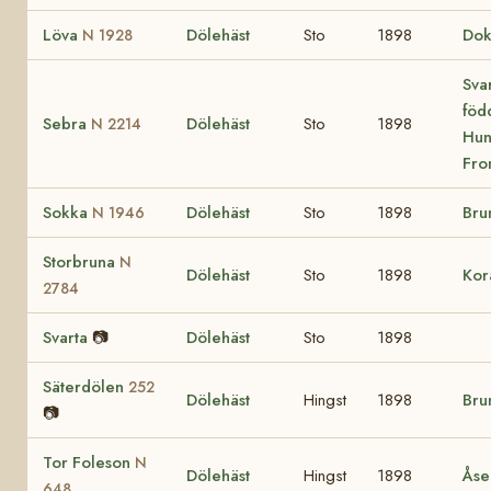
Löva
Dölehäst
Sto
1898
Do
N 1928
Svar
föd
Sebra
Dölehäst
Sto
1898
N 2214
Hun
Fro
Sokka
Dölehäst
Sto
1898
Bru
N 1946
Storbruna
N
Dölehäst
Sto
1898
Ko
2784
Svarta
📷
Dölehäst
Sto
1898
Säterdölen
252
Dölehäst
Hingst
1898
Bru
📷
Tor Foleson
N
Dölehäst
Hingst
1898
Åse
648