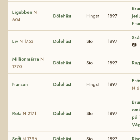
Bru
Ligubben
N
Dölehäst
Hingst
1897
Jetl
604
Fro
Sk
Liv
Dölehäst
Sto
1897
N 1753
📷
Millionmärra
N
Dölehäst
Sto
1897
Ru
1770
Frö
Nansen
Dölehäst
Hingst
1897
N 6
Bru
omk
Rota
Dölehäst
Sto
1897
N 2171
på T
Vå
Soffi
Dölehäst
Sto
1897
Ris
N 1796