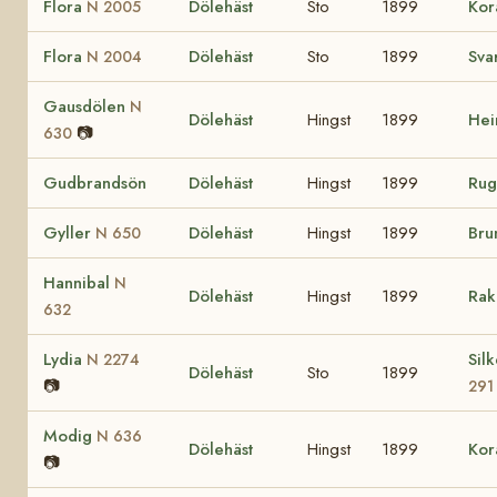
Flora
Dölehäst
Sto
1899
Ko
N 2005
Flora
Dölehäst
Sto
1899
Sva
N 2004
Gausdölen
N
Dölehäst
Hingst
1899
He
📷
630
Gudbrandsön
Dölehäst
Hingst
1899
Ru
Gyller
Dölehäst
Hingst
1899
Brun
N 650
Hannibal
N
Dölehäst
Hingst
1899
Rak
632
Lydia
Sil
N 2274
Dölehäst
Sto
1899
📷
291
Modig
N 636
Dölehäst
Hingst
1899
Ko
📷