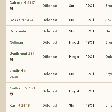
Dalrosa
N 2417
Dölehäst
Sto
1901
Bru
📷
Dokka
Dölehäst
Sto
1901
So
N 2424
Dölejenta
Dölehäst
Sto
1901
He
Gillman
Dölehäst
Hingst
1901
Bru
Gudbrand
346
Dölehäst
Hingst
1901
Do
📷
Gudfrid
N
Dölehäst
Sto
1901
Bry
2438
Guttorm
N 680
Dölehäst
Hingst
1901
Gu
📷
Kari
Dölehäst
Sto
1901
Lil
N 2449