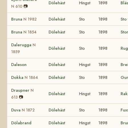
Dölehäst
Hingst
1898
Blä
📷
N 610
Bruna
Dölehäst
Sto
1898
Sto
N 1982
Bruna
Dölehäst
Sto
1898
Sto
N 1854
Dalerugga
N
Dölehäst
Sto
1898
Ru
1859
Daleson
Dölehäst
Hingst
1898
Bre
Dokka
Dölehäst
Sto
1898
Gu
N 1864
Draupner
N
Dölehäst
Hingst
1898
Rak
📷
613
Duva
Dölehäst
Sto
1898
Fux
N 1872
Dölabrand
Dölehäst
Hingst
1898
Bru