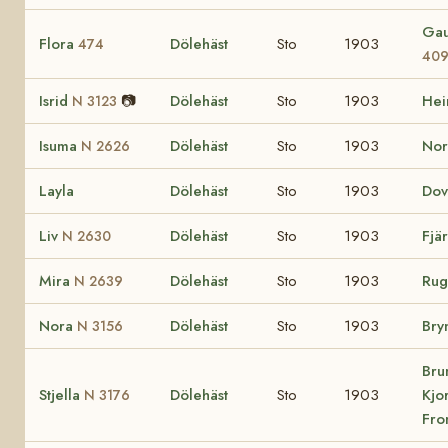
Gau
Flora
Dölehäst
Sto
1903
474
40
Isrid
📷
Dölehäst
Sto
1903
He
N 3123
Isuma
Dölehäst
Sto
1903
No
N 2626
Layla
Dölehäst
Sto
1903
Dov
Liv
Dölehäst
Sto
1903
Fjä
N 2630
Mira
Dölehäst
Sto
1903
Ru
N 2639
Nora
Dölehäst
Sto
1903
Bry
N 3156
Bru
Stjella
Dölehäst
Sto
1903
Kjor
N 3176
Fro