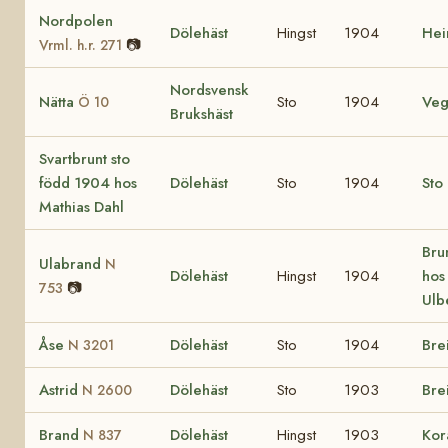
Nordpolen
Dölehäst
Hingst
1904
He
📷
Vrml. h.r. 271
Nordsvensk
Nätta
Sto
1904
Ve
Ö 10
Brukshäst
Svartbrunt sto
född 1904 hos
Dölehäst
Sto
1904
Sto 
Mathias Dahl
Bru
Ulabrand
N
Dölehäst
Hingst
1904
hos
📷
753
Ulb
Åse
Dölehäst
Sto
1904
Bre
N 3201
Astrid
Dölehäst
Sto
1903
Bre
N 2600
Brand
Dölehäst
Hingst
1903
Ko
N 837