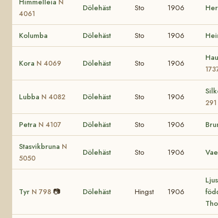
Himmelleia
N
Dölehäst
Sto
1906
He
4061
Kolumba
Dölehäst
Sto
1906
He
Hau
Kora
Dölehäst
Sto
1906
N 4069
173
Sil
Lubba
Dölehäst
Sto
1906
N 4082
291
Petra
Dölehäst
Sto
1906
Bru
N 4107
Stasvikbruna
N
Dölehäst
Sto
1906
Vae
5050
Ljus
Tyr
📷
Dölehäst
Hingst
1906
föd
N 798
Tho