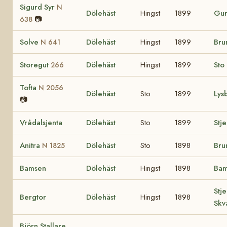
Sigurd Syr
N
Dölehäst
Hingst
1899
Gu
📷
638
Solve
Dölehäst
Hingst
1899
Bru
N 641
Storegut
Dölehäst
Hingst
1899
Sto 
266
Tofta
N 2056
Dölehäst
Sto
1899
Lys
📷
Vrådalsjenta
Dölehäst
Sto
1899
Stj
Anitra
Dölehäst
Sto
1898
Bru
N 1825
Bamsen
Dölehäst
Hingst
1898
Bam
Stje
Bergtor
Dölehäst
Hingst
1898
Skv
Björn Stallare