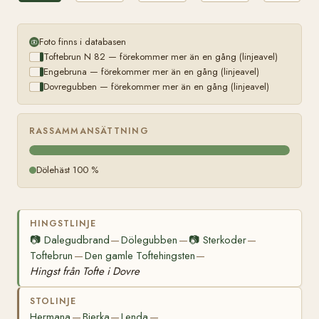
från
Vestad
i
Foto finns i databasen
Ringebu
Toftebrun N 82 — förekommer mer än en gång (linjeavel)
Engebruna — förekommer mer än en gång (linjeavel)
Dovregubben — förekommer mer än en gång (linjeavel)
RASSAMMANSÄTTNING
Dölehäst 100 %
HINGSTLINJE
📷
Dalegudbrand
Dölegubben
📷
Sterkoder
—
—
—
Toftebrun
Den gamle Toftehingsten
—
—
Hingst från Tofte i Dovre
STOLINJE
Hermana
Bjerka
Lenda
—
—
—