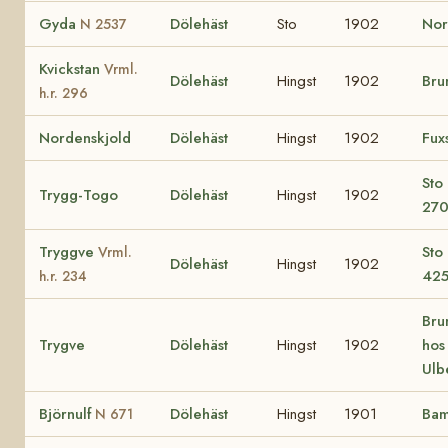
Gyda
Dölehäst
Sto
1902
No
N 2537
Kvickstan
Vrml.
Dölehäst
Hingst
1902
Bru
h.r. 296
Nordenskjold
Dölehäst
Hingst
1902
Fux
Sto
Trygg-Togo
Dölehäst
Hingst
1902
27
Tryggve
Sto
Vrml.
Dölehäst
Hingst
1902
42
h.r. 234
Bru
Trygve
Dölehäst
Hingst
1902
hos
Ulb
Björnulf
Dölehäst
Hingst
1901
Ba
N 671