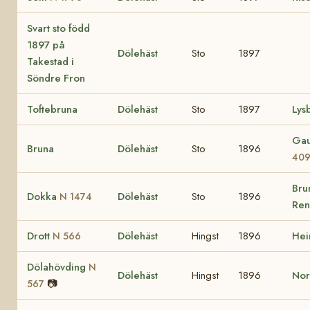
Svart sto född
1897 på
Dölehäst
Sto
1897
Takestad i
Söndre Fron
Toftebruna
Dölehäst
Sto
1897
Lys
Gau
Bruna
Dölehäst
Sto
1896
40
Bru
Dokka
Dölehäst
Sto
1896
N 1474
Ren
Drott
Dölehäst
Hingst
1896
He
N 566
Dölahövding
N
Dölehäst
Hingst
1896
No
📷
567