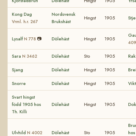
Kjorstadbrun
Dölehäst
Hingst
1905
Yrs
Kong Dag
Nordsvensk
Hingst
1905
Stj
Brukshäst
Vrml. h.r. 267
Gau
Lysalf
📷
Dölehäst
Hingst
1905
N 778
40
Sara
Dölehäst
Sto
1905
Rak
N 3462
Sjang
Dölehäst
Hingst
1905
Bre
Snorre
Dölehäst
Hingst
1905
Vik
Svart hingst
född 1905 hos
Dölehäst
Hingst
1905
Do
Th. Killi
Bru
Ulvhild
Dölehäst
Sto
1905
hos
N 4002