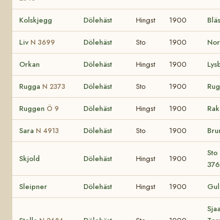
Kolskjegg
Dölehäst
Hingst
1900
Blä
Liv
Dölehäst
Sto
1900
No
N 3699
Orkan
Dölehäst
Hingst
1900
Lys
Rugga
Dölehäst
Sto
1900
Ru
N 2373
Ruggen
Dölehäst
Hingst
1900
Rak
Ö 9
Sara
Dölehäst
Sto
1900
Bru
N 4913
Sto
Skjold
Dölehäst
Hingst
1900
376
Sleipner
Dölehäst
Hingst
1900
Gul
Sja